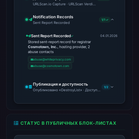
URLScan.io Capture · URLScan Verdict · Cloudflare Radar Report 
recorded
in
Notification Records
1/1 ✓
the
Sent Report Recorded
snapshot
Sent Report Recorded
from
04.01.2026
Stored sent-report record for registrar
Aug
Cosmotown, Inc.
, hosting provider, 2
6,
abuse contacts
2026
abuse@whiteprivacy.com
abuse@cosmotown.com
at
10:20
UTC.
Публикация и доступность
1/2
Опубликовано «DestroyList» · Доступность не подтверждена
AlienVault
OTX
recorded
0
community
СТАТУС В ПУБЛИЧНЫХ БЛОК-ЛИСТАХ
pulse
references