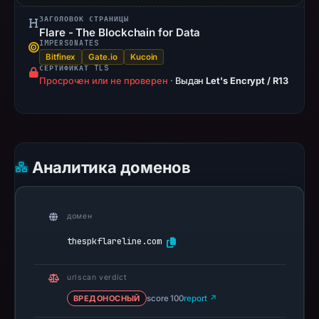
not
ЗАГОЛОВОК СТРАНИЦЫ
Flare - The Blockchain for Data
establish
IMPERSONATES
safety.
Bitfinex
Gate.io
Kucoin
СЕРТИФИКАТ TLS
Context:
Просрочен или не проверен
·
Выдан
Let's Encrypt / R13
registrar
Cosmotown,
Inc.,
IP
Аналитика доменов
address
163.61.188.222,
registration
домен
date
Sep
thespkflareline.com
21,
2025,
urlscan verdict
apparent
ВРЕДОНОСНЫЙ
score 100
report ↗
target