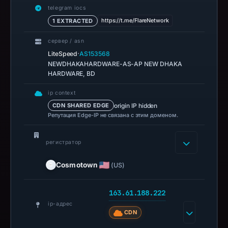
Bitfinex.
telegram iocs
Infrastructure
https://t.me/FlareNetwork
1 EXTRACTED
details
сервер / asn
may
·
LiteSpeed
AS153568
have
NEWDHAKAHARDWARE-AS-AP NEW DHAKA
changed
HARDWARE, BD
since
ip context
collection.
origin IP hidden
CDN SHARED EDGE
Репутация Edge-IP не связана с этим доменом.
This
report
регистратор
summarizes
time-
Cosmotown
(US)
bound
observations,
163.61.188.222
not
ip-адрес
a
CDN
live