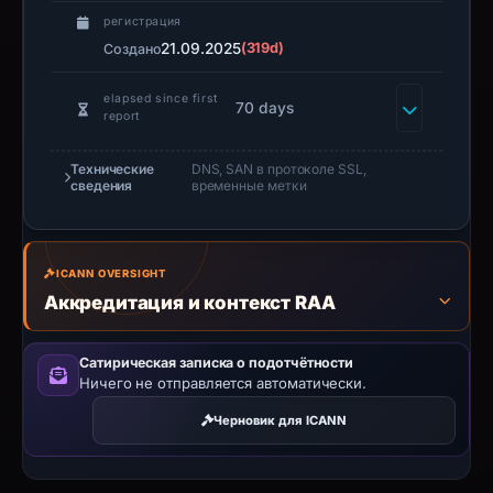
guarantee.
регистрация
Avoid
21.09.2025
(319d)
Создано
interacting
with
elapsed since first
70 days
report
the
domain;
Технические
DNS, SAN в протоколе SSL,
submit
сведения
временные метки
an
appeal
if
ICANN OVERSIGHT
the
Аккредитация и контекст RAA
report
is
Сатирическая записка о подотчётности
inaccurate.
Ничего не отправляется автоматически.
Черновик для ICANN