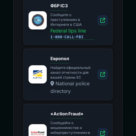
ФБР IC3
Сообщите о
преступлениях в
Интернете в США
Federal tips line
1-800-CALL-FBI
Европол
Найдите официальный
канал отчетности для
вашей страны ЕС
National police
directory
«Action Fraud»
Сообщайте о
мошенничестве и
киберпреступлениях в