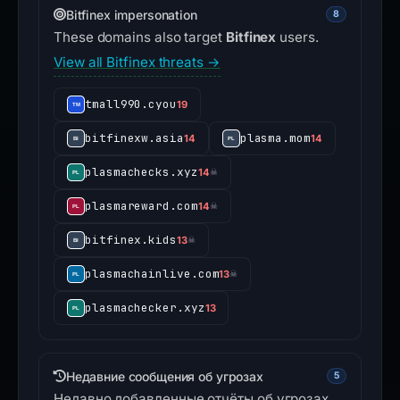
Bitfinex impersonation
8
These domains also target
Bitfinex
users.
View all Bitfinex threats →
tmall990.cyou
19
bitfinexw.asia
plasma.mom
14
14
plasmachecks.xyz
14
☠
plasmareward.com
14
☠
bitfinex.kids
13
☠
plasmachainlive.com
13
☠
plasmachecker.xyz
13
Недавние сообщения об угрозах
5
Недавно добавленные отчёты об угрозах.