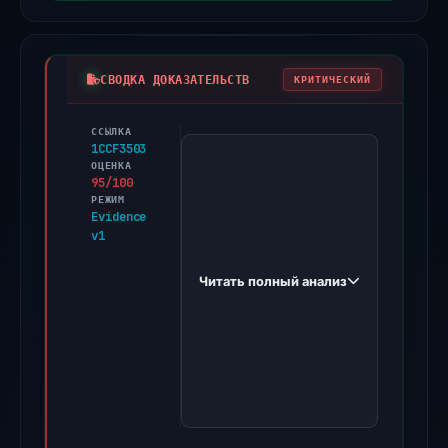
СВОДКА ДОКАЗАТЕЛЬСТВ
КРИТИЧЕСКИЙ
ССЫЛКА
PhishDestroy
1CCF3503
first
ОЦЕНКА
95/100
observed
РЕЖИМ
thespkflareline.com
Evidence
v1
on
Jan
Читать полный анализ
4,
2026.
Evidence
score:
95/100
(a
triage