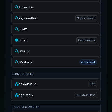
ThreatFox
Хадсон-Рок
Sign-in search
IntelX
crt.sh
Сертификаты
WHOIS
Wayback
Archived
DNS И СЕТЬ
nslookup.io
DNS
bgp.tools
ASN /Маршрут
SEO И ДОМЕНЫ