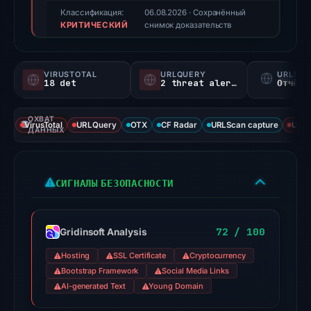
score,
Классификация:
06.08.2026
· Сохранённый
КРИТИЧЕСКИЙ
not
снимок доказательств
a
probability).
VIRUSTOTAL
URLQUERY
URLSC
18 det
2 threat alerts
Отчёт 
Threat
signals:
ОХВАТ
18
VirusTotal
URLQuery
OTX
CF Radar
URLScan capture
URLS
ДАННЫХ
of
93
VirusTotal
СИГНАЛЫ БЕЗОПАСНОСТИ
engines
flagged
the
72 / 100
Gridinsoft Analysis
domain
Hosting
SSL Certificate
Cryptocurrency
on
Bootstrap Framework
Social Media Links
Jul
AI-generated Text
Young Domain
18,