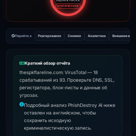
ОЦЕНКА РИСКА
Оценка риска: 95 из 100. Ур
КРИТИЧЕСКИЙ
Перейти к
Реагирование
Снимки
Аналитика
Внешние инс
Краткий обзор отчёта
thespkflareline.com: VirusTotal — 18
срабатываний из 93. Проверьте DNS, SSL,
регистратора, блок-листы и данные об
угрозах.
Подробный анализ PhishDestroy AI ниже
оставлен на английском, чтобы
сохранить исходную
криминалистическую запись.