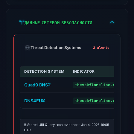
2026
at
18:45
ДАННЫЕ СЕТЕВОЙ БЕЗОПАСНОСТИ
UTC.
Google
Safe
Browsing
Threat Detection Systems
2 alerts
flagged
the
domain
DETECTION SYSTEM
INDICATOR
V
on
Mar
Quad9 DNS
thespkflareline.com
m
2,
2026
DNS4EU
thespkflareline.com
m
at
20:21
UTC.
Stored URLQuery scan evidence · Jan 4, 2026 16:05
UTC
No