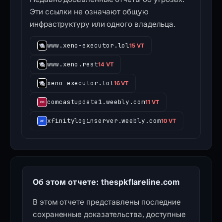
Эти ссылки не означают общую
инфраструктуру или одного владельца.
www.xeno-executor.lol
15 VT
www.xeno.rest
14 VT
xeno-executor.lol
16 VT
comcastupdate1.weebly.com
11 VT
xfinityloginserver.weebly.com
10 VT
Об этом отчете: thespkflareline.com
В этом отчете представлены последние
сохраненные доказательства, доступные