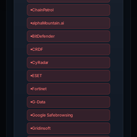
ChainPatrol
alphaMountain.ai
BitDefender
CRDF
CyRadar
ESET
Fortinet
G-Data
Google Safebrowsing
Gridinsoft