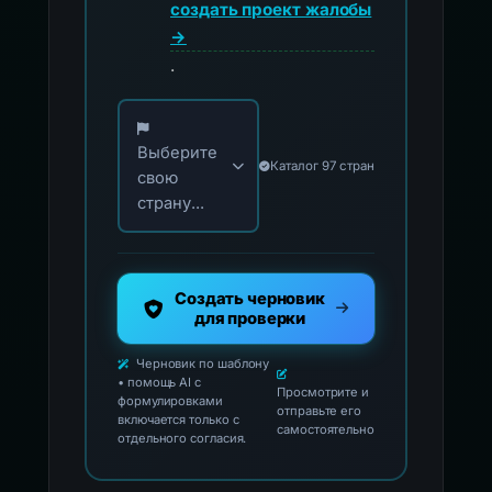
создать проект жалобы
→
.
Выберите свою страну для официальных ко
Выберите
Каталог 97 стран
свою
страну...
Создать черновик
для проверки
Черновик по шаблону
• помощь AI с
Просмотрите и
формулировками
отправьте его
включается только с
самостоятельно
отдельного согласия.