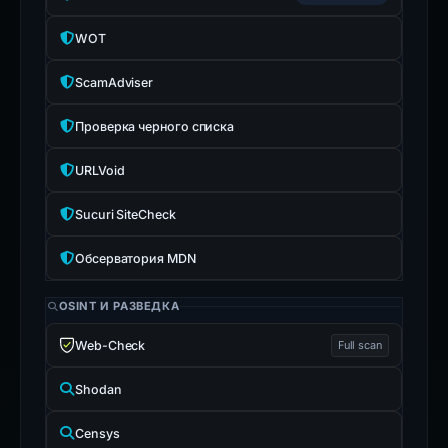
WOT
ScamAdviser
Проверка черного списка
URLVoid
Sucuri SiteCheck
Обсерватория MDN
OSINT И РАЗВЕДКА
Web-Check
Full scan
Shodan
Censys