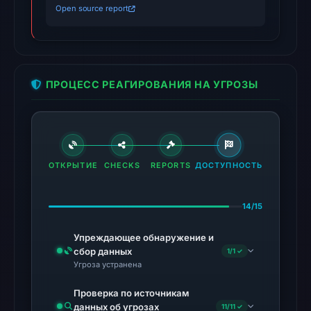
Open source report
conclusive
timestamped
HTTP
response
ПРОЦЕСС РЕАГИРОВАНИЯ НА УГРОЗЫ
is
available;
current
reachability
is
ОТКРЫТИЕ
CHECKS
REPORTS
ДОСТУПНОСТЬ
unverified.
Other
14/15
observations:
No
Упреждающее обнаружение и
сбор данных
1/1 ✓
external
Угроза устранена
blocklist
matches
Проверка по источникам
were
данных об угрозах
11/11 ✓