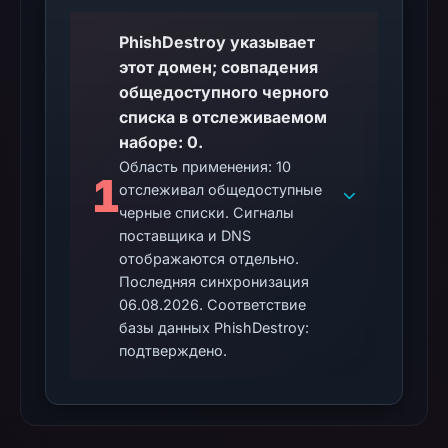
on
PhishDestroy указывает
Mar
этот домен; совпадения
1,
общедоступного черного
2026
списка в отслеживаемом
at
наборе: 0.
13:08
Область применения: 10
UTC.
1
отслеживал общедоступные
Spamhaus
черные списки. Сигналы
DBL
поставщика и DNS
recorded
отображаются отдельно.
no
Последняя синхронизация
positive
06.08.2026. Соответствие
result
базы данных PhishDestroy:
on
подтверждено.
Jul
14,
2026
at