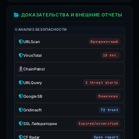
ДОКАЗАТЕЛЬСТВА И ВНЕШНИЕ ОТЧЕТЫ
АНАЛИЗ БЕЗОПАСНОСТИ
URLScan
Вредоносный
VirusTotal
18 det.
ChainPatrol
URLQuery
2 threat alerts
Google SB
Помечено
Gridinsoft
72 trust
SSL Лаборатории
Expired/unverified
CF Radar
Open report