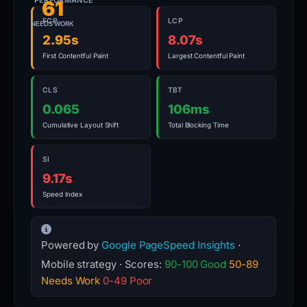
PERFORMANCE
61
FCP
LCP
NEEDS WORK
2.95s
8.07s
First Contentful Paint
Largest Contentful Paint
CLS
TBT
0.065
106ms
Cumulative Layout Shift
Total Blocking Time
SI
9.17s
Speed Index
Powered by
Google PageSpeed Insights
·
Mobile strategy · Scores:
90-100 Good
50-89
Needs Work
0-49 Poor