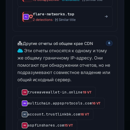
flare-networks.top
2 detections
·
Similar title
Другие отчеты об общем крае CDN
6
Эти отчеты относятся к одному и тому
же общему граничному IP-адресу. Они
помогают при обнаружении отчетов, но не
подразумевают совместное владение или
общий исходный сервер.
truewavewallet-in.online
19 VT
multichain.appsprotocols.com
16 VT
account.trustlinkbk.com
16 VT
aspfinshares.com
15 VT