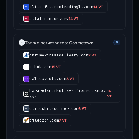
elite-futurestradinglt.com
14 VT
altafinances.org
14 VT
Тот же регистратор: Cosmotown
6
ontimexpressdelivery.com
2 VT
gtbuk.com
15 VT
caltexvault.com
8 VT
hararefxmarket.xyz.fixprotrade.
14
xyz
VT
elitesbitscoiner.com
6 VT
bjldc234.com
7 VT