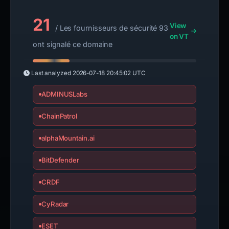
21
View
/ Les fournisseurs de sécurité 93
on VT
ont signalé ce domaine
Last analyzed
2026-07-18 20:45:02 UTC
ADMINUSLabs
ChainPatrol
alphaMountain.ai
BitDefender
CRDF
CyRadar
ESET