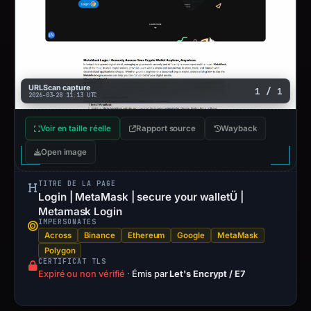
URLScan capture
1 / 1
2026-03-28 11:13 UTC
Voir en taille réelle
Rapport source
Wayback
Open image
TITRE DE LA PAGE
Login | MetaMask | secure your walletÜ |
Metamask Login
IMPERSONATES
Across
Binance
Ethereum
Google
MetaMask
Polygon
CERTIFICAT TLS
Expiré ou non vérifié
·
Émis par
Let's Encrypt / E7