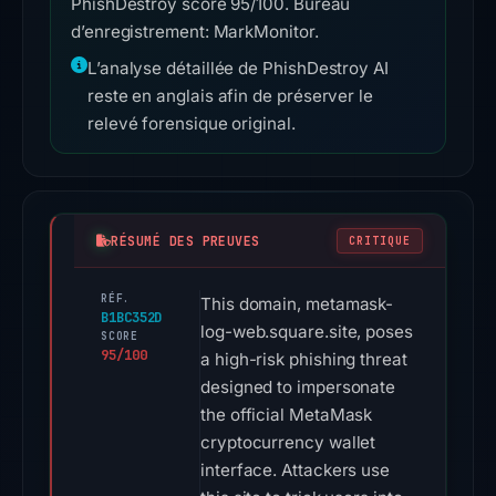
PhishDestroy score 95/100. Bureau
d’enregistrement: MarkMonitor.
L’analyse détaillée de PhishDestroy AI
reste en anglais afin de préserver le
relevé forensique original.
RÉSUMÉ DES PREUVES
CRITIQUE
RÉF.
This domain, metamask-
B1BC352D
log-web.square.site, poses
SCORE
95/100
a high-risk phishing threat
designed to impersonate
the official MetaMask
cryptocurrency wallet
interface. Attackers use