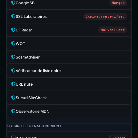
Google SB
Marqué
SSL Laboratoires
Expired/unverified
CF Radar
Malveillant
WOT
ScamAdviser
Vérificateur de liste noire
URL nulle
Sucuri SiteCheck
Observatoire MDN
OSINT ET RENSEIGNEMENT
Full scan