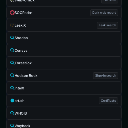
Web-Check
SOCRadar
Dark web report
LeakIX
Leak search
Shodan
Censys
ThreatFox
Hudson Rock
Sign-in search
IntelX
crt.sh
Certificats
WHOIS
Wayback