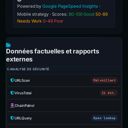
Powered by
Google PageSpeed Insights
·
Mobile strategy · Scores:
90-100 Good
50-89
Needs Work
0-49 Poor
Données factuelles et rapports
externes
ANALYSE DE SÉCURITÉ
URLScan
Malveillant
VirusTotal
21 det.
ChainPatrol
URLQuery
Open lookup