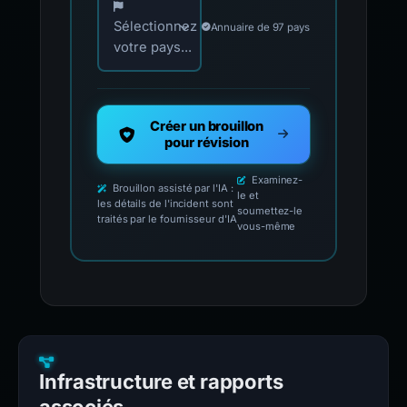
Sélectionnez
Annuaire de 97 pays
votre pays...
Créer un brouillon
pour révision
Examinez-
Brouillon assisté par l'IA :
le et
les détails de l'incident sont
soumettez-le
traités par le fournisseur d'IA
vous-même
Infrastructure et rapports