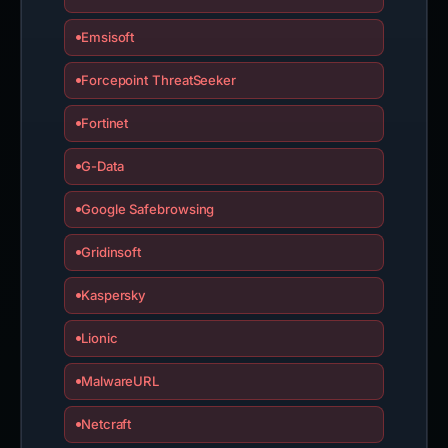
Emsisoft
Forcepoint ThreatSeeker
Fortinet
G-Data
Google Safebrowsing
Gridinsoft
Kaspersky
Lionic
MalwareURL
Netcraft