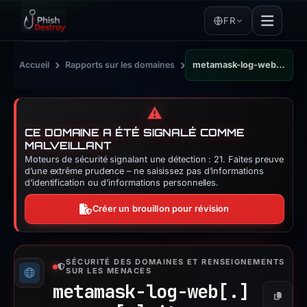
FR
›
›
Accueil
Rapports sur les domaines
metamask-log-web.square.site
⚠️
CE DOMAINE A ÉTÉ SIGNALÉ COMME
MALVEILLANT
Moteurs de sécurité signalant une détection : 21. Faites preuve
d’une extrême prudence – ne saisissez pas d’informations
d’identification ou d’informations personnelles.
Créer un brouillon pour révision
SÉCURITÉ DES DOMAINES ET RENSEIGNEMENTS
SUR LES MENACES
metamask-log-web[.]
Copier