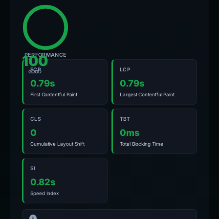
PERFORMANCE
100
FCP
LCP
GOOD
0.79s
0.79s
First Contentful Paint
Largest Contentful Paint
CLS
TBT
0
0ms
Cumulative Layout Shift
Total Blocking Time
SI
0.82s
Speed Index