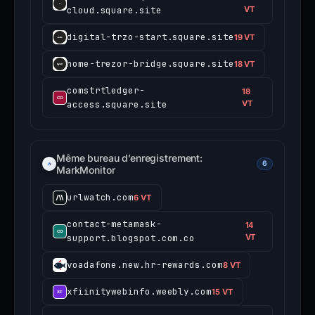
cloud.square.site
VT
digital-trzo-start.square.site
19 VT
home-trezor-bridge.square.site
18 VT
comstrtledger-
18
access.square.site
VT
Même bureau d’enregistrement:
6
MarkMonitor
urlwatch.com
6 VT
contact-metamask-
14
support.blogspot.com.co
VT
voadafone.new.hr-rewards.com
8 VT
xfiinitywebinfo.weebly.com
15 VT