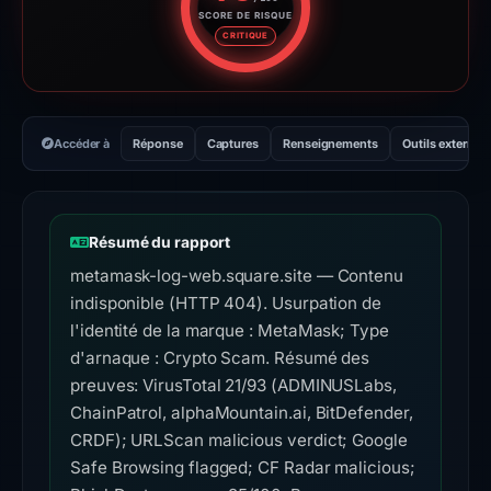
SCORE DE RISQUE
Score de risque : 95 sur 100. 
CRITIQUE
Accéder à
Réponse
Captures
Renseignements
Outils externes
Résumé du rapport
metamask-log-web.square.site — Contenu
indisponible (HTTP 404). Usurpation de
l'identité de la marque : MetaMask; Type
d'arnaque : Crypto Scam. Résumé des
preuves: VirusTotal 21/93 (ADMINUSLabs,
ChainPatrol, alphaMountain.ai, BitDefender,
CRDF); URLScan malicious verdict; Google
Safe Browsing flagged; CF Radar malicious;