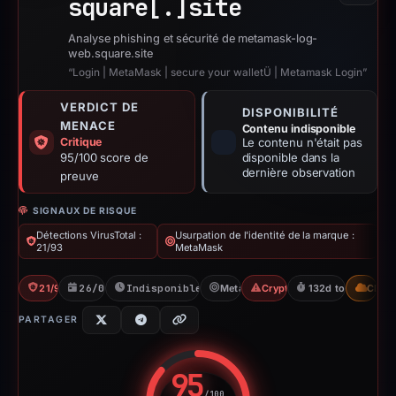
square[.]
site
Analyse phishing et sécurité de metamask-log-
web.square.site
“Login | MetaMask | secure your walletÜ | Metamask Login”
VERDICT DE
DISPONIBILITÉ
MENACE
Contenu indisponible
Critique
Le contenu n'était pas
95/100 score de
disponible dans la
dernière observation
preuve
SIGNAUX DE RISQUE
Détections VirusTotal :
Usurpation de l'identité de la marque :
21/93
MetaMask
21/93 VT
26/02/2026
Indisponible depuis 03/03/2026
MetaMask
Crypto Scam
132d to unavailab
CDN
PARTAGER
95
/100