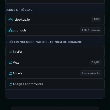
DNS ET RÉSEAU
nslookup.io
DNS
bgp.tools
ASN /Itinéraire
RÉFÉRENCEMENT NATUREL ET NOM DE DOMAINE
SpyFu
Moz
DA/PA
Ahrefs
Liens entrants
Analyse approfondie