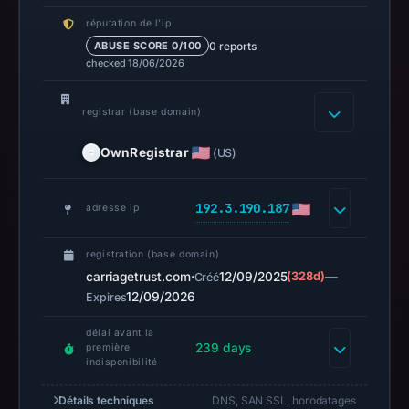
UTC.
réputation de l’ip
URLScan
0 reports
ABUSE SCORE 0/100
captured
checked 18/06/2026
the
domain
registrar (base domain)
on
Mar
OwnRegistrar
(US)
5,
2026
192.3.190.187
adresse ip
at
01:27
registration (base domain)
UTC.
carriagetrust.com
·
12/09/2025
(328d)
—
Créé
Negative
12/09/2026
Expires
or
délai avant la
missing
239 days
première
results
indisponibilité
do
Détails techniques
DNS, SAN SSL, horodatages
not