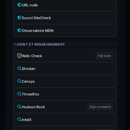
URL nulle
Sucuri SiteCheck
Observatoire MDN
OSINT ET RENSEIGNEMENT
Web-Check
Full scan
Shodan
Censys
ThreatFox
Hudson Rock
Sign-in search
IntelX