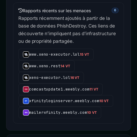
Rapports récents sur les menaces
6
Rapports récemment ajoutés à partir de la
base de données PhishDestroy. Ces liens de
découverte n’impliquent pas d’infrastructure
ou de propriété partagée.
www.xeno-executor.lol
15 VT
www.xeno.rest
14 VT
xeno-executor.lol
16 VT
comcastupdate1.weebly.com
11 VT
xfinityloginserver.weebly.com
10 VT
mailerxfinity.weebly.com
10 VT