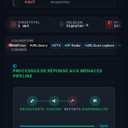
HAUT
enregistrées
not
a
probability).
VIRUSTOTAL
URLSCAN
GRIDIN
1 det
Signaler ↗
100/
Threat
signals:
COUVERTURE
1
VirusTotal
DES
URLQuery
OTX
CF Radar
URLScan capture
URLS
of
DONNÉES
95
VirusTotal
PROCESSUS DE RÉPONSE AUX MENACES
engines
PIPELINE
flagged
the
domain
on
Feb
DÉCOUVERTE
CHECKS
REPORTS
DISPONIBILITÉ
23,
2026
13/14