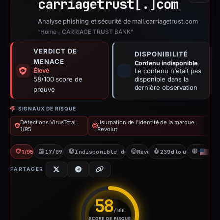
carriagetrust[.]
com
Analyse phishing et sécurité de mail.carriagetrust.com
“Home - CARRIAGE TRUST BANK”
VERDICT DE
DISPONIBILITÉ
MENACE
Contenu indisponible
Élevé
Le contenu n'était pas
58/100 score de
disponible dans la
dernière observation
preuve
SIGNAUX DE RISQUE
Détections VirusTotal :
Usurpation de l'identité de la marque :
1/95
Revolut
1/95 VT
17/09/2025
Indisponible depuis 14/05/2026
Revolut
239d to unavailable
US
PARTAGER
58
/100
SCORE DE RISQUE