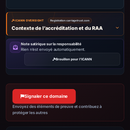
establish
safety.
ICANN OVERSIGHT
Registration:
carriagetrust.com
Context:
Contexte de l’accréditation et du RAA
registrar
OwnRegistrar,
Note satirique sur la responsabilité
Inc.,
Rien n’est envoyé automatiquement.
IP
Brouillon pour l’ICANN
address
192.3.190.187,
registration
date
Sep
Signaler ce domaine
12,
2025,
Envoyez des éléments de preuve et contribuez à
apparent
protéger les autres
target
Revolut.