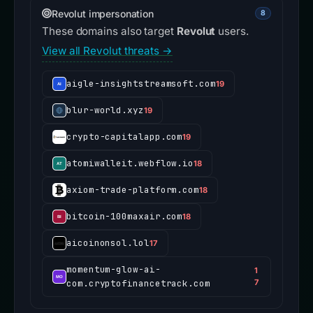
Revolut impersonation
8
These domains also target
Revolut
users.
View all Revolut threats →
aigle-insightstreamsoft.com
19
blur-world.xyz
19
crypto-capitalapp.com
19
atomiwalleit.webflow.io
18
axiom-trade-platform.com
18
bitcoin-100maxair.com
18
aicoinonsol.lol
17
momentum-glow-ai-
1
com.cryptofinancetrack.com
7