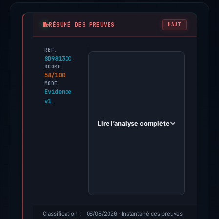
RÉSUMÉ DES PREUVES
HAUT
RÉF.
PhishDestroy
8D9813CC
first
SCORE
58/100
observed
MODE
mail.carriagetrust.com
Evidence
v1
on
Sep
Lire l’analyse complète
17,
2025.
Evidence
score:
58/100
(a
triage
score,
Classification :
06/08/2026
· Instantané des preuves