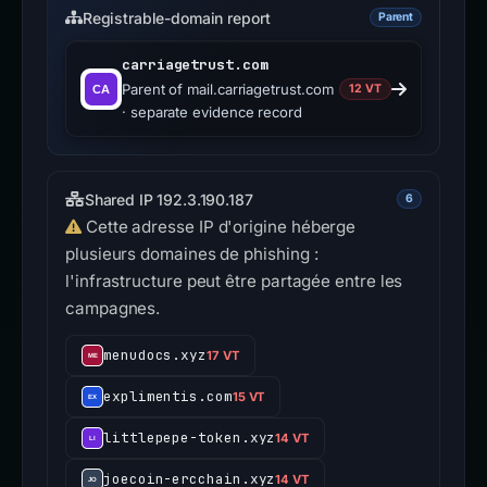
Registrable-domain report
Parent
carriagetrust.com
Parent of mail.carriagetrust.com
12 VT
· separate evidence record
Shared IP 192.3.190.187
6
Cette adresse IP d'origine héberge
plusieurs domaines de phishing :
l'infrastructure peut être partagée entre les
campagnes.
menudocs.xyz
17 VT
explimentis.com
15 VT
littlepepe-token.xyz
14 VT
joecoin-ercchain.xyz
14 VT