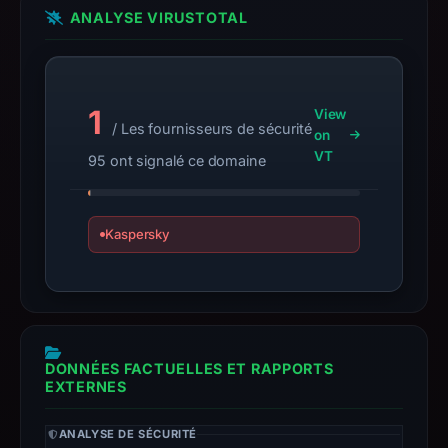
Infrastructure
ANALYSE VIRUSTOTAL
details
may
have
1
changed
View
/ Les fournisseurs de sécurité
on
since
VT
95 ont signalé ce domaine
collection.
This
report
Kaspersky
summarizes
time-
bound
observations,
not
DONNÉES FACTUELLES ET RAPPORTS
a
EXTERNES
live
guarantee.
ANALYSE DE SÉCURITÉ