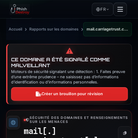
FR
›
›
Accueil
Rapports sur les domaines
mail.carriagetrust.com
⚠️
CE DOMAINE A ÉTÉ SIGNALÉ COMME
MALVEILLANT
Moteurs de sécurité signalant une détection : 1. Faites preuve
d’une extrême prudence – ne saisissez pas d’informations
d’identification ou d’informations personnelles.
Créer un brouillon pour révision
SÉCURITÉ DES DOMAINES ET RENSEIGNEMENTS
SUR LES MENACES
mail[.]
Copier