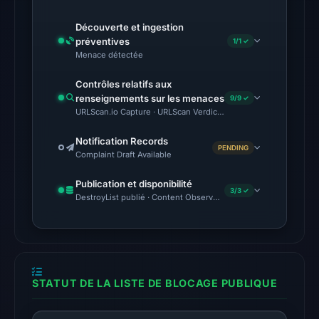
at
05:37
Découverte et ingestion
UTC.
préventives
1/1 ✓
Menace détectée
No
conclusive
Contrôles relatifs aux
renseignements sur les menaces
9/9 ✓
timestamped
URLScan.io Capture · URLScan Verdict · Cloudflare Radar Report 
HTTP
response
Notification Records
PENDING
is
Complaint Draft Available
available;
Publication et disponibilité
current
3/3 ✓
DestroyList publié · Content Observed Unavailable · Délai avant 
reachability
is
unverified.
Other
STATUT DE LA LISTE DE BLOCAGE PUBLIQUE
observations:
No