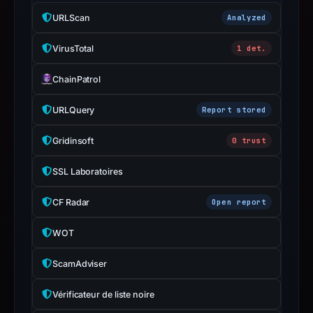
Avoid
URLScan
Analyzed
interacting
with
VirusTotal
1 det.
the
domain;
ChainPatrol
submit
an
URLQuery
Report stored
appeal
Gridinsoft
0 trust
if
the
SSL Laboratoires
report
is
CF Radar
Open report
inaccurate.
WOT
ScamAdviser
Vérificateur de liste noire