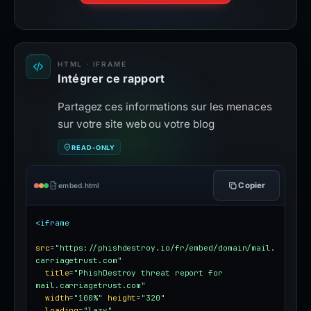
HTML · IFRAME
Intégrer ce rapport
Partagez ces informations sur les menaces
sur votre site web ou votre blog
READ-ONLY
Copier
embed.html
<iframe
src
=
"https://phishdestroy.io/fr/embed/domain/mail.
carriagetrust.com"
title
=
"PhishDestroy threat report for 
mail.carriagetrust.com"
width
=
"100%"
height
=
"320"
loading
=
"lazy"