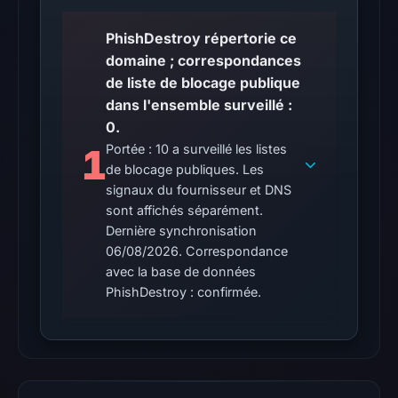
external
blocklist
PhishDestroy répertorie ce
matches
domaine ; correspondances
were
de liste de blocage publique
recorded
dans l'ensemble surveillé :
in
0.
the
1
Portée : 10 a surveillé les listes
snapshot
de blocage publiques. Les
from
signaux du fournisseur et DNS
Aug
sont affichés séparément.
Dernière synchronisation
6,
06/08/2026. Correspondance
2026
avec la base de données
at
PhishDestroy : confirmée.
18:20
UTC.
Google
Safe
Browsing