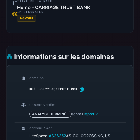
TITRE DE LA PAGE
Mar
Home - CARRIAGE TRUST BANK
1,
IMPERSONATES
Revolut
2026
at
23:04
UTC.
Spamhaus
Informations sur les domaines
DBL
recorded
no
domaine
positive
mail.carriagetrust.com
result
on
urlscan verdict
Jul
14,
ANALYSE TERMINÉE
score 0
report ↗
2026
serveur / asn
at
·
LiteSpeed
AS36352
AS-COLOCROSSING, US
22:32