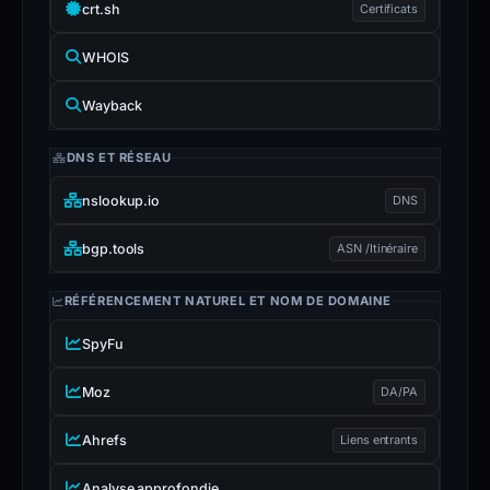
crt.sh
Certificats
WHOIS
Wayback
DNS ET RÉSEAU
nslookup.io
DNS
bgp.tools
ASN /Itinéraire
RÉFÉRENCEMENT NATUREL ET NOM DE DOMAINE
SpyFu
Moz
DA/PA
Ahrefs
Liens entrants
Analyse approfondie