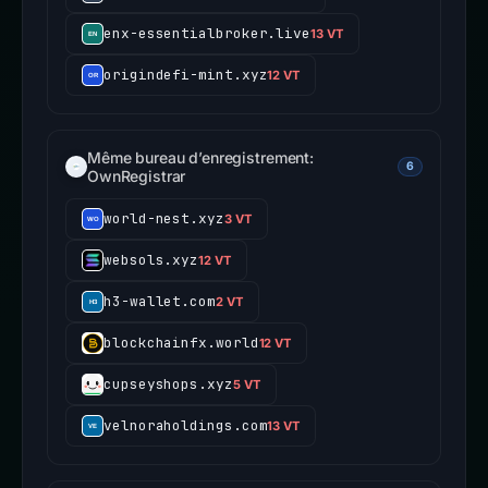
enx-essentialbroker.live
13 VT
origindefi-mint.xyz
12 VT
Même bureau d’enregistrement:
6
OwnRegistrar
world-nest.xyz
3 VT
websols.xyz
12 VT
h3-wallet.com
2 VT
blockchainfx.world
12 VT
cupseyshops.xyz
5 VT
velnoraholdings.com
13 VT