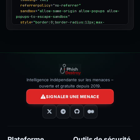
referrerpolicy
=
"no-referrer"
sandbox
=
"allow-same-origin allow-popups allow-
popups-to-escape-sandbox"
style
=
"border:0;border-radius:12px;max-
width:100%"
></iframe>
Intelligence indépendante sur les menaces –
ouverte et gratuite depuis 2019.
SIGNALER UNE MENACE
Plateforme
Outils de sécurité