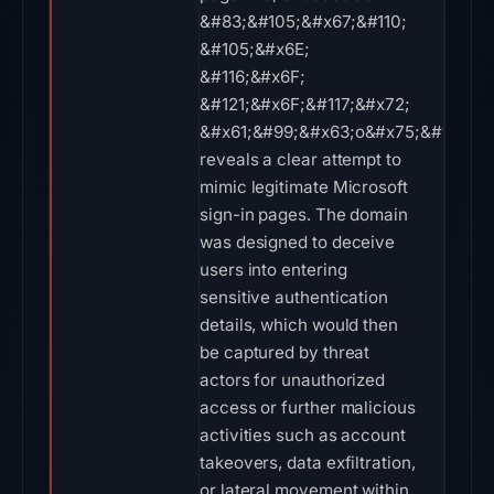
&#83;&#105;&#x67;&#110;
&#105;&#x6E;
&#116;&#x6F;
&#121;&#x6F;&#117;&#x72;
&#x61;&#99;&#x63;o&#x75;&#110;&#
reveals a clear attempt to
mimic legitimate Microsoft
sign-in pages. The domain
was designed to deceive
users into entering
sensitive authentication
details, which would then
be captured by threat
actors for unauthorized
access or further malicious
activities such as account
takeovers, data exfiltration,
or lateral movement within