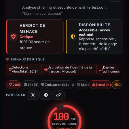
Analyse phishing et sécurité de fishfiltertest.com
“Sign in to your account”
DISPONIBILITÉ
VERDICT DE
Accessible · accès
MENACE
restreint
Critique
Réponse accessible ;
100/100 score de
le contenu de la page
preuve
n'a pas été vérifié
SIGNAUX DE RISQUE
Détections
Usurpation de l'identité de la
Dernier
VirusTotal : 26/94
marque : Microsoft
actif connu
26/94 VT
19/03/2026
Indisponible depuis 23/04/2026
Microsoft
Brand Impersonation
CDN
PARTAGER
100
/100
SCORE DE RISQUE
Score de risque : 100 sur 100.