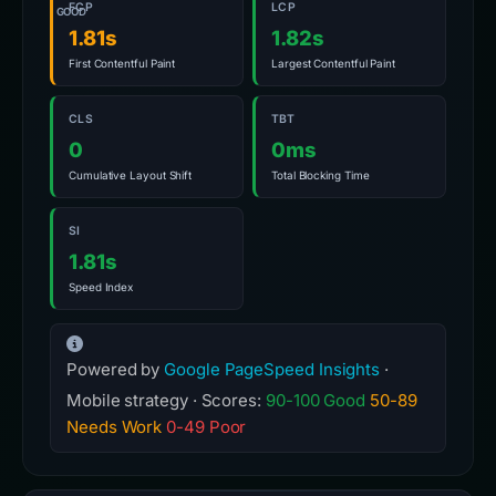
FCP
LCP
GOOD
1.81s
1.82s
First Contentful Paint
Largest Contentful Paint
CLS
TBT
0
0ms
Cumulative Layout Shift
Total Blocking Time
SI
1.81s
Speed Index
Powered by
Google PageSpeed Insights
·
Mobile strategy · Scores:
90-100 Good
50-89
Needs Work
0-49 Poor