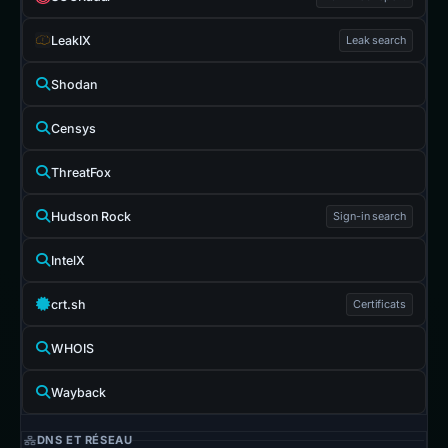
LeakIX
Leak search
Shodan
Censys
ThreatFox
Hudson Rock
Sign-in search
IntelX
crt.sh
Certificats
WHOIS
Wayback
DNS ET RÉSEAU