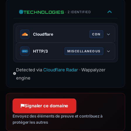
TECHNOLOGIES
· 2 IDENTIFIED
Cloudflare
CDN
Web infrastructure and security
HTTP/3
MISCELLANEOUS
company providing CDN, DDoS
mitigation, and DNS services.
Third major version of HTTP
www.cloudflare.com
Detected via
Cloudflare Radar
· Wappalyzer
protocol, built on QUIC for faster,
more reliable connections.
engine
Signaler ce domaine
Envoyez des éléments de preuve et contribuez à
protéger les autres