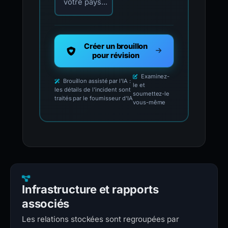
votre pays...
Créer un brouillon
pour révision
Examinez-
Brouillon assisté par l'IA :
le et
les détails de l'incident sont
soumettez-le
traités par le fournisseur d'IA
vous-même
Infrastructure et rapports
associés
Les relations stockées sont regroupées par