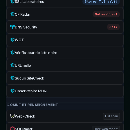
SSL Laboratoires
Stored TLS valid
CF Radar
Malveillant
DNS Security
6/14
WOT
Vérificateur de liste noire
URL nulle
Sucuri SiteCheck
Observatoire MDN
OSINT ET RENSEIGNEMENT
Web-Check
Full scan
SOCRadar
Dark web report