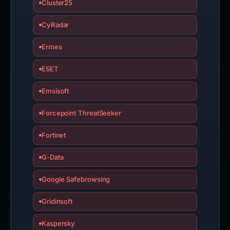
Cluster25
CyRadar
Ermes
ESET
Emsisoft
Forcepoint ThreatSeeker
Fortinet
G-Data
Google Safebrowsing
Gridinsoft
Kaspersky