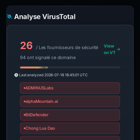
Analyse VirusTotal
26
View
/ Les fournisseurs de sécurité
on VT
94 ont signalé ce domaine
Last analyzed
2026-07-18 18:45:01 UTC
ADMINUSLabs
alphaMountain.ai
BitDefender
Chong Lua Dao