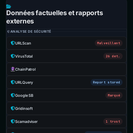
Données factuelles et rapports
externes
ANALYSE DE SÉCURITÉ
URLScan
Malveillant
VirusTotal
26 det.
ChainPatrol
URLQuery
Report stored
Google SB
Marqué
Gridinsoft
Scamadviser
1 trust