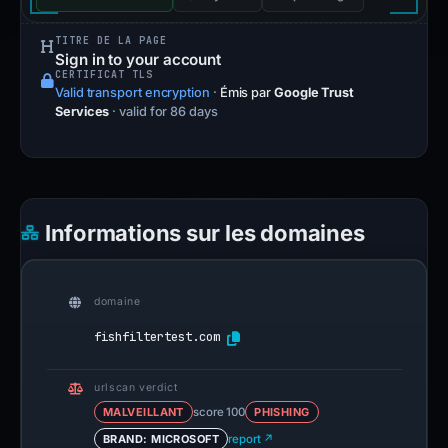
TITRE DE LA PAGE
Sign in to your account
CERTIFICAT TLS
Valid transport encryption
·
Émis par
Google Trust
Services
· valid for 86 days
Informations sur les domaines
domaine
fishfiltertest.com
urlscan verdict
MALVEILLANT
score 100
PHISHING
BRAND: MICROSOFT
report ↗