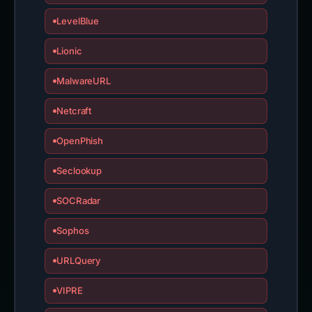
LevelBlue
Lionic
MalwareURL
Netcraft
OpenPhish
Seclookup
SOCRadar
Sophos
URLQuery
VIPRE