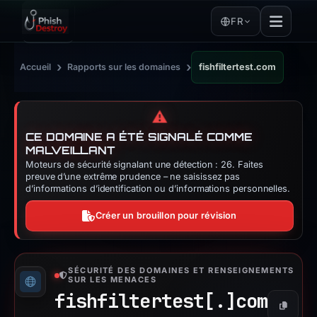
FR
›
›
Accueil
Rapports sur les domaines
fishfiltertest.com
⚠️
CE DOMAINE A ÉTÉ SIGNALÉ COMME
MALVEILLANT
Moteurs de sécurité signalant une détection : 26. Faites
preuve d’une extrême prudence – ne saisissez pas
d’informations d’identification ou d’informations personnelles.
Créer un brouillon pour révision
SÉCURITÉ DES DOMAINES ET RENSEIGNEMENTS
SUR LES MENACES
fishfiltertest[.]
com
Copier