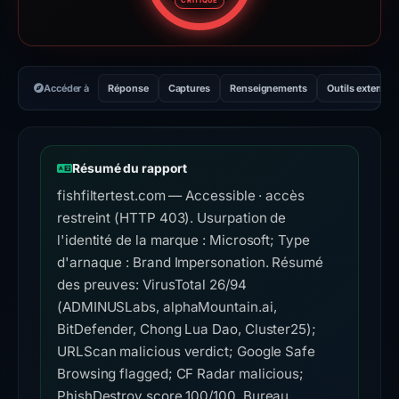
CRITIQUE
Accéder à
Réponse
Captures
Renseignements
Outils externes
Résumé du rapport
fishfiltertest.com — Accessible · accès
restreint (HTTP 403). Usurpation de
l'identité de la marque : Microsoft; Type
d'arnaque : Brand Impersonation. Résumé
des preuves: VirusTotal 26/94
(ADMINUSLabs, alphaMountain.ai,
BitDefender, Chong Lua Dao, Cluster25);
URLScan malicious verdict; Google Safe
Browsing flagged; CF Radar malicious;
PhishDestroy score 100/100. Bureau