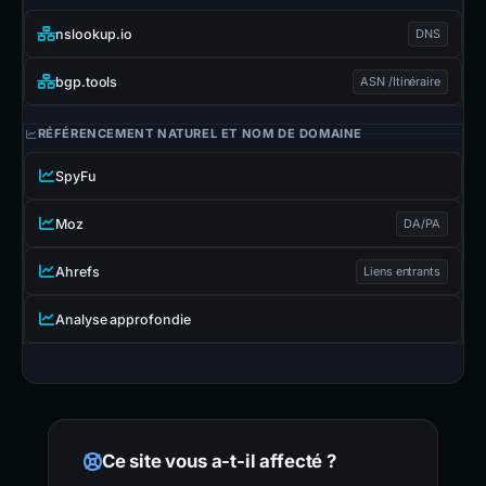
nslookup.io
DNS
bgp.tools
ASN /Itinéraire
RÉFÉRENCEMENT NATUREL ET NOM DE DOMAINE
SpyFu
Moz
DA/PA
Ahrefs
Liens entrants
Analyse approfondie
Ce site vous a-t-il affecté ?