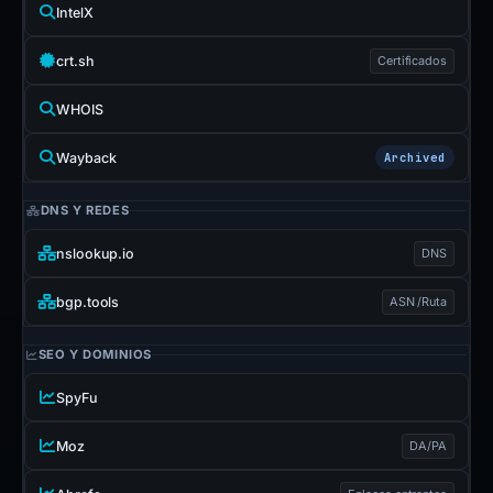
IntelX
crt.sh
Certificados
WHOIS
Wayback
Archived
DNS Y REDES
nslookup.io
DNS
bgp.tools
ASN /Ruta
SEO Y DOMINIOS
SpyFu
Moz
DA/PA