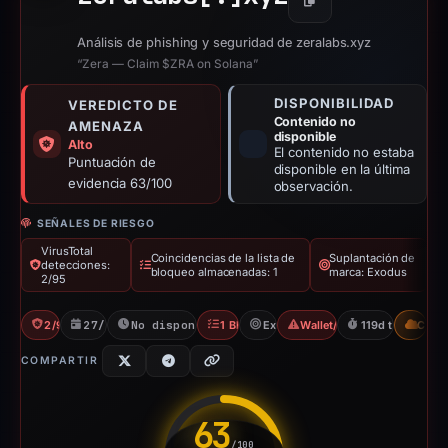
Copiar
Análisis de phishing y seguridad de zeralabs.xyz
“Zera — Claim $ZRA on Solana”
DISPONIBILIDAD
VEREDICTO DE
Contenido no
AMENAZA
disponible
Alto
El contenido no estaba
Puntuación de
disponible en la última
evidencia 63/100
observación.
SEÑALES DE RIESGO
VirusTotal
Coincidencias de la lista de
Suplantación de
detecciones:
bloqueo almacenadas: 1
marca: Exodus
2/95
2/95 VT
27/10/2025
No disponible desde 23/02/2026
1 Blocklist
Exodus
Wallet/Seed Phishing
119d to unavail
CDN
COMPARTIR
63
/100