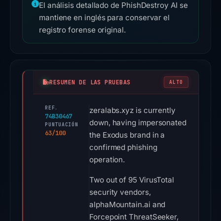
El análisis detallado de PhishDestroy AI se
mantiene en inglés para conservar el
registro forense original.
RESUMEN DE LAS PRUEBAS
ALTO
REF.
zeralabs.xyz is currently
74B30467
down, having impersonated
PUNTUACIÓN
63/100
the Exodus brand in a
confirmed phishing
operation.
Two out of 95 VirusTotal
security vendors,
alphaMountain.ai and
Forcepoint ThreatSeeker,