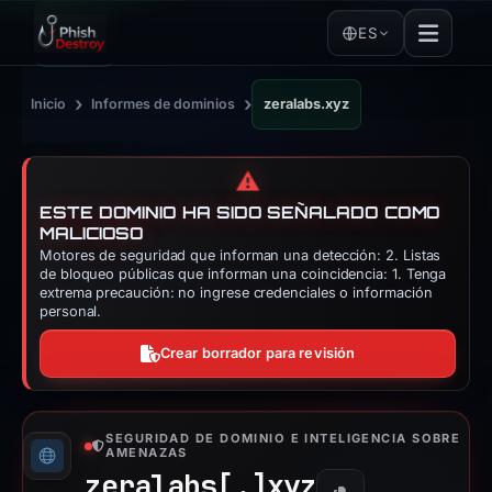
ES
›
›
Inicio
Informes de dominios
zeralabs.xyz
⚠️
ESTE DOMINIO HA SIDO SEÑALADO COMO
MALICIOSO
Motores de seguridad que informan una detección: 2. Listas
de bloqueo públicas que informan una coincidencia: 1. Tenga
extrema precaución: no ingrese credenciales o información
personal.
Crear borrador para revisión
SEGURIDAD DE DOMINIO E INTELIGENCIA SOBRE
AMENAZAS
zeralabs[.]
xyz