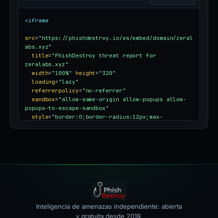
<iframe
src
=
"https://phishdestroy.io/es/embed/domain/zeral
abs.xyz"
title
=
"PhishDestroy threat report for 
zeralabs.xyz"
width
=
"100%"
height
=
"320"
loading
=
"lazy"
referrerpolicy
=
"no-referrer"
sandbox
=
"allow-same-origin allow-popups allow-
popups-to-escape-sandbox"
style
=
"border:0;border-radius:12px;max-
width:100%"
></iframe>
Inteligencia de amenazas independiente: abierta
y gratuita desde 2019.