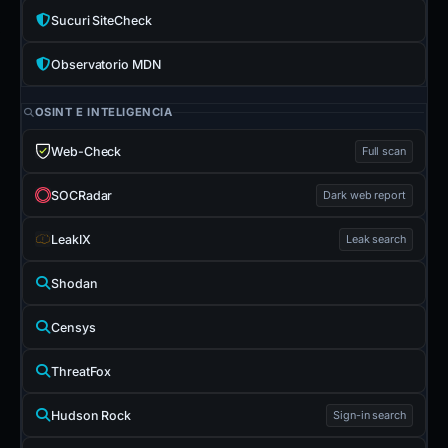
Sucuri SiteCheck
Observatorio MDN
OSINT E INTELIGENCIA
Web-Check
Full scan
SOCRadar
Dark web report
LeakIX
Leak search
Shodan
Censys
ThreatFox
Hudson Rock
Sign-in search