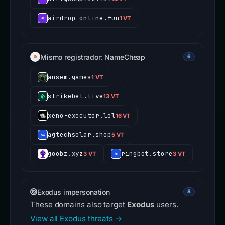
airdrop-online.fun
1 VT
Mismo registrador: NameCheap
6
ansem.games
1 VT
strikebet.live
13 VT
xeno-executor.lol
16 VT
agtechsolar.shop
5 VT
goobz.xyz
ringbot.store
3 VT
3 VT
Exodus impersonation
8
These domains also target
Exodus
users.
View all Exodus threats →