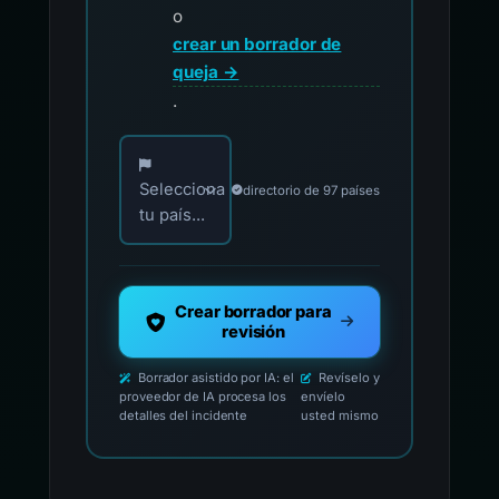
o
crear un borrador de
queja →
.
Elija su país para los contactos oficiales de i
Selecciona
directorio de 97 países
tu país...
Crear borrador para
revisión
Borrador asistido por IA: el
Revíselo y
proveedor de IA procesa los
envíelo
detalles del incidente
usted mismo