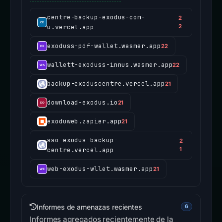
centre-backup-exodus-com-
2
u.vercel.app
2
exoduss-pdf-wallet.wasmer.app
22
wallett-exoduss-innus.wasmer.app
22
backup-exoduscentre.vercel.app
21
download-exodus.io
21
exoduweb.zapier.app
21
sso-exodus-backup-
2
centre.vercel.app
1
web-exodus-wllet.wasmer.app
21
Informes de amenazas recientes
6
Informes agregados recientemente de la