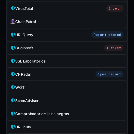
VirusTotal
2 det.
ChainPatrol
URLQuery
Report stored
Gridinsoft
1 trust
SSL Laboratorios
CF Radar
Open report
WOT
ScamAdviser
Comprobador de listas negras
URL nula