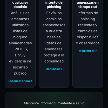
cualquier
intento de
amenazas en
dominio
phishing
tiempo real
Análisis de
Envía los
Informes de
amenazas
dominios
phishing
utilizando
sospechosos
recientes y
listas de
a nuestra
cambios de
bloqueo
base de
disponibilida
almacenadas
datos de
d observados
, WHOIS,
amenazas:
Monitorizar
DNS y
protege a la
evidencia de
comunidad
escaneo
Denunciar
público
Escanear ahora
Mantente informado, mantente a salvo