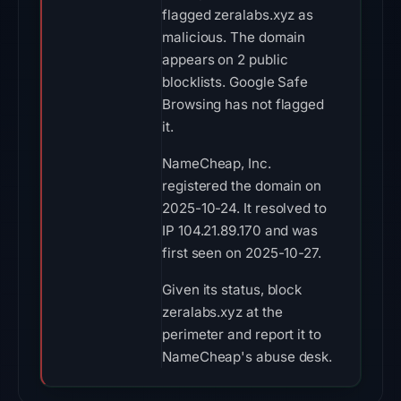
flagged zeralabs.xyz as
malicious. The domain
appears on 2 public
blocklists. Google Safe
Browsing has not flagged
it.
NameCheap, Inc.
registered the domain on
2025-10-24. It resolved to
IP 104.21.89.170 and was
first seen on 2025-10-27.
Given its status, block
zeralabs.xyz at the
perimeter and report it to
NameCheap's abuse desk.