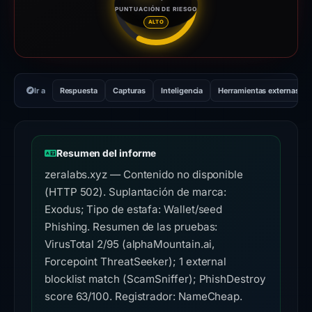
PUNTUACIÓN DE RIESGO
Puntuación de riesgo: 63 sobre
ALTO
Ir a
Respuesta
Capturas
Inteligencia
Herramientas externas
Resumen del informe
zeralabs.xyz — Contenido no disponible
(HTTP 502). Suplantación de marca:
Exodus; Tipo de estafa: Wallet/seed
Phishing. Resumen de las pruebas:
VirusTotal 2/95 (alphaMountain.ai,
Forcepoint ThreatSeeker); 1 external
blocklist match (ScamSniffer); PhishDestroy
score 63/100. Registrador: NameCheap.