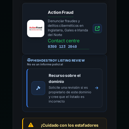
Action Fraud
Denunciar fraudes y
delitos cibernéticos en
Inglaterra, Gales e Irlanda
del Norte
Contact centre
0300 123 2040
PHISHDESTROY LISTING REVIEW
No es un informe policial
Recurso sobre el
dominio
Solicite una revisión si es
propietario de este dominio
y cree que el listado es
incorrecto
¡Cuidado con los estafadores