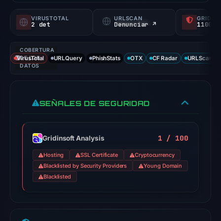
VIRUSTOTAL
URLSCAN
GRIDIN
2 det
Denunciar ↗
1100/
COBERTURA
VirusTotal
DE LOS
URLQuery
PhishStats
OTX
CF Radar
URLScan ca
DATOS
SEÑALES DE SEGURIDAD
1 / 100
Gridinsoft Analysis
Hosting
SSL Certificate
Cryptocurrency
Blacklisted by Security Providers
Young Domain
Blacklisted