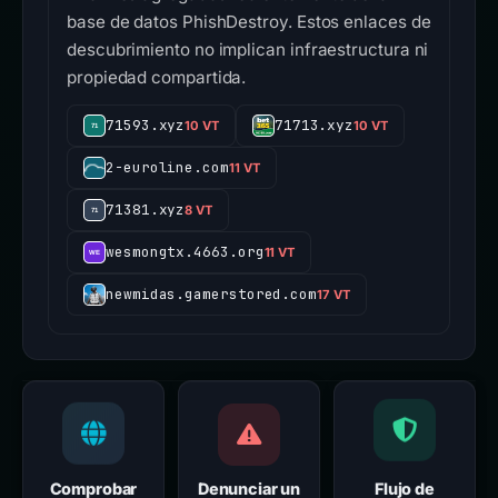
base de datos PhishDestroy. Estos enlaces de
descubrimiento no implican infraestructura ni
propiedad compartida.
71593.xyz
71713.xyz
10 VT
10 VT
2-euroline.com
11 VT
71381.xyz
8 VT
wesmongtx.4663.org
11 VT
newmidas.gamerstored.com
17 VT
Comprobar
Denunciar un
Flujo de