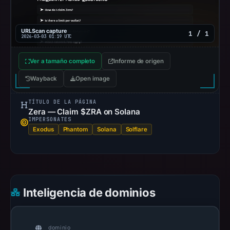
URLScan capture
1 / 1
2026-03-03 01:19 UTC
Ver a tamaño completo
Informe de origen
Wayback
Open image
TÍTULO DE LA PÁGINA
Zera — Claim $ZRA on Solana
IMPERSONATES
Exodus
Phantom
Solana
Solflare
Inteligencia de dominios
dominio