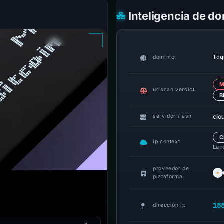
Inteligencia de d
ldg
dominio
M
urlscan verdict
B
clo
servidor / asn
C
ip context
La r
proveedor de
plataforma
18
dirección ip