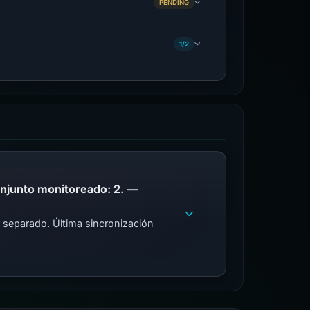
PENDING
1/2
PhishDestroy enumera este dominio; Coincidencias de la lista de bloqueo pública en el conjunto monitoreado: 2. —
 separado. Última sincronización