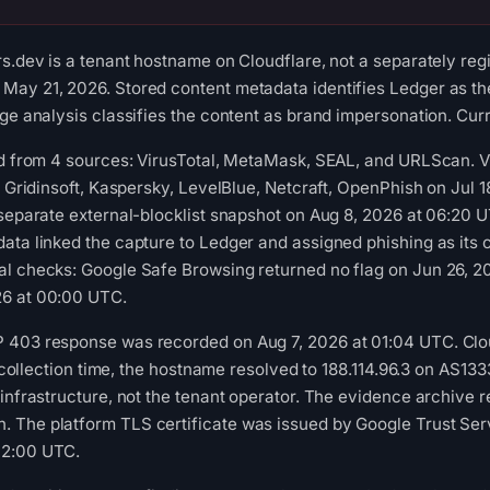
rs.dev is a tenant hostname on Cloudflare, not a separately reg
ay 21, 2026. Stored content metadata identifies Ledger as the
ge analysis classifies the content as brand impersonation. Curr
ed from 4 sources: VirusTotal, MetaMask, SEAL, and URLScan. 
t, Gridinsoft, Kaspersky, LevelBlue, Netcraft, OpenPhish on Ju
 separate external-blocklist snapshot on Aug 8, 2026 at 06:20 
ata linked the capture to Ledger and assigned phishing as its 
al checks: Google Safe Browsing returned no flag on Jun 26, 2
26 at 00:00 UTC.
403 response was recorded on Aug 7, 2026 at 01:04 UTC. Cloudf
At collection time, the hostname resolved to 188.114.96.3 on AS13
 infrastructure, not the tenant operator. The evidence archive r
The platform TLS certificate was issued by Google Trust Servi
02:00 UTC.