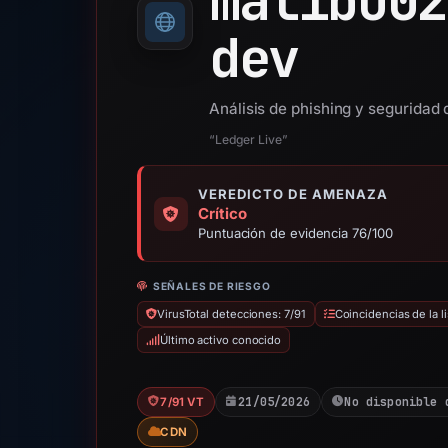
malibu02
dev
Análisis de phishing y seguridad 
“Ledger Live”
VEREDICTO DE AMENAZA
Crítico
Puntuación de evidencia 76/100
SEÑALES DE RIESGO
VirusTotal detecciones: 7/91
Coincidencias de la 
Último activo conocido
21/05/2026
No disponible 
7/91 VT
CDN