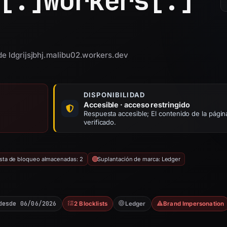
[.]
workers[.]
de ldgrijsjbhj.malibu02.workers.dev
DISPONIBILIDAD
Accesible · acceso restringido
Respuesta accesible; El contenido de la págin
verificado.
lista de bloqueo almacenadas: 2
Suplantación de marca: Ledger
desde 06/06/2026
2 Blocklists
Ledger
Brand Impersonation