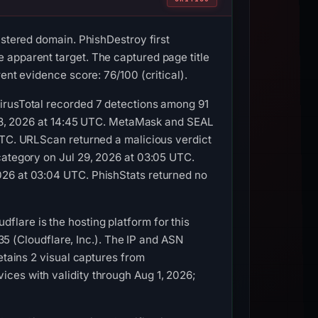
istered domain. PhishDestroy first
 apparent target. The captured page title
ent evidence score: 76/100 (critical).
VirusTotal recorded 7 detections among 91
l 18, 2026 at 14:45 UTC. MetaMask and SEAL
UTC. URLScan returned a malicious verdict
category on Jul 29, 2026 at 03:05 UTC.
026 at 03:04 UTC. PhishStats returned no
lare is the hosting platform for this
335 (Cloudflare, Inc.). The IP and ASN
etains 2 visual captures from
ces with validity through Aug 1, 2026;