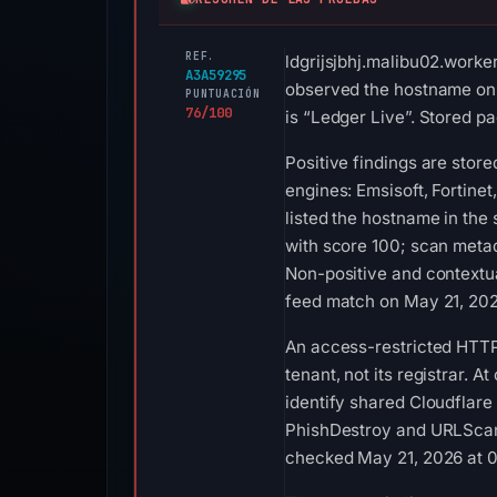
REF.
ldgrijsjbhj.malibu02.worke
A3A59295
observed the hostname on M
PUNTUACIÓN
76/100
is “Ledger Live”. Stored pa
Positive findings are stor
engines: Emsisoft, Fortine
listed the hostname in the
with score 100; scan metad
Non-positive and contextu
feed match on May 21, 20
An access-restricted HTTP 
tenant, not its registrar. 
identify shared Cloudflare
PhishDestroy and URLScan. 
checked May 21, 2026 at 