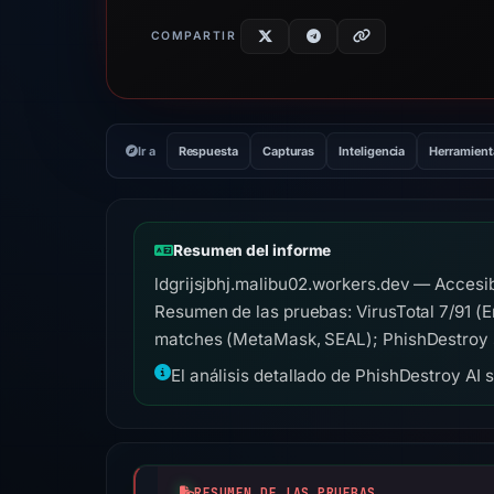
COMPARTIR
Ir a
Respuesta
Capturas
Inteligencia
Herramient
Resumen del informe
ldgrijsjbhj.malibu02.workers.dev — Accesib
Resumen de las pruebas: VirusTotal 7/91 (Em
matches (MetaMask, SEAL); PhishDestroy sc
El análisis detallado de PhishDestroy AI 
RESUMEN DE LAS PRUEBAS