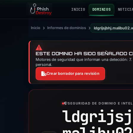
INICIO
DOMINIOS
NOTICI
›
›
Inicio
Informes de dominios
ldgrijsjbhj.malibu02
⚠️
ESTE DOMINIO HA SIDO SEÑALADO 
Motores de seguridad que informan una detección: 7. 
personal.
Crear borrador para revisión
SEGURIDAD DE DOMINIO E INTE
ldgrijsj