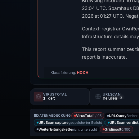
Browsing recorded no fla
23:04 UTC. Spamhaus DBL 
2026 at 01:27 UTC. Negati
Context: registrar OwnRegi
Infrastructure details ma
This report summarizes ti
report is inaccurate.
Klassifizierung:
HOCH
VIRUSTOTAL
URLSCAN
1 det
Melden ↗
1 / 95
Bericht 
DATENABDECKUNG
VirusTotal
URLQuery
gespeicherter Bericht
URLScan capture
URLScan verdict
nicht untersucht
0/100
Weiterleitungskette
Gridinsoft