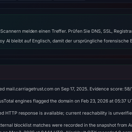
l-Scannern melden einen Treffer. Prüfen Sie DNS, SSL, Registra
y AI bleibt auf Englisch, damit der ursprüngliche forensische B
d mail.carriagetrust.com on Sep 17, 2025. Evidence score: 58/10
irusTotal engines flagged the domain on Feb 23, 2026 at 05:37 U
 HTTP response is available; current reachability is unverifie
ternal blocklist matches were recorded in the snapshot from 