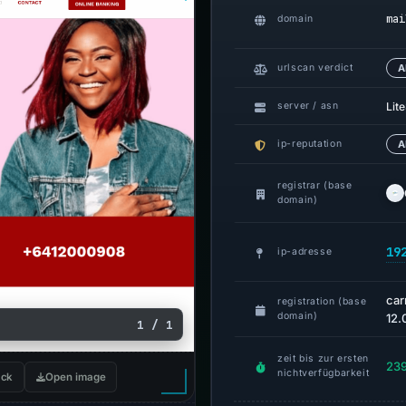
mai
domain
urlscan verdict
A
Lit
server / asn
ip-reputation
A
registrar (base
domain)
19
ip-adresse
car
registration (base
domain)
12.
1 / 1
zeit bis zur ersten
239
nichtverfügbarkeit
ck
Open image