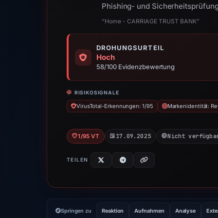
Phishing- und Sicherheitsprüfung
“Home - CARRIAGE TRUST BANK”
DROHUNGSURTEIL
Hoch
58/100 Evidenzbewertung
RISIKOSIGNALE
VirusTotal-Erkennungen: 1/95
Markenidentität: Re
17.09.2025
Nicht verfügba
1/95 VT
TEILEN
Springen zu
Reaktion
Aufnahmen
Analyse
Exte