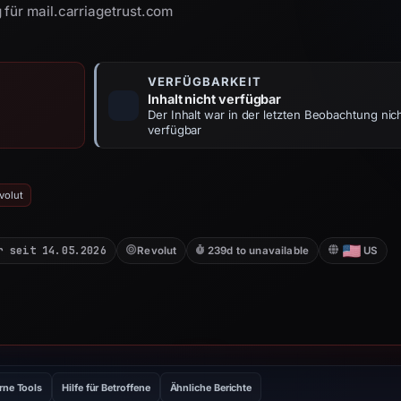
 für mail.carriagetrust.com
VERFÜGBARKEIT
Inhalt nicht verfügbar
Der Inhalt war in der letzten Beobachtung nic
verfügbar
volut
r seit 14.05.2026
Revolut
239d to unavailable
US
rne Tools
Hilfe für Betroffene
Ähnliche Berichte