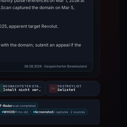
munity pulse references on Mar 1, 2026 at
LScan captured the domain on Mar 5,
2025, apparent target Revolut.
with the domain; submit an appeal if the
06.08.2026
· Gespeicherter Beweisstand
BEOBACHTETER STATUS
DESTROYLIST
Inhalt nicht verfügbar
Gelistet
scan completed
F-Radar
11 mo old
2 captures · 2 sources
WHOIS
Screenshot