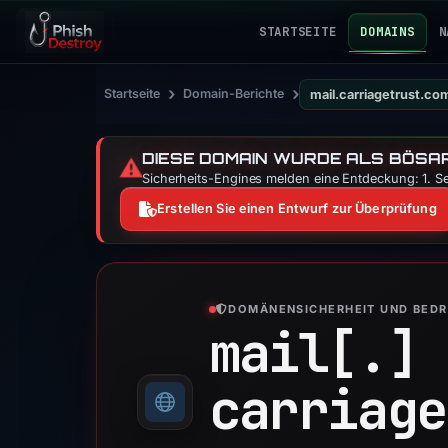
STARTSEITE
DOMAINS
N
›
›
Startseite
Domain-Berichte
mail.carriagetrust.co
DIESE DOMAIN WURDE ALS BÖSAR
⚠️
Sicherheits-Engines melden eine Entdeckung: 1. Se
Erstellen Sie einen Entwurf zur Überprüfung
DOMÄNENSICHERHEIT UND BED
mail[.]
carriage