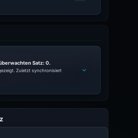
 überwachten Satz: 0.
zeigt. Zuletzt synchronisiert
z