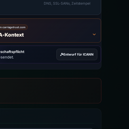
DNS, SSL-SANs, Zeitstempel
on:
carriagetrust.com
A-Kontext
schaftspflicht
Entwurf für ICANN
esendet.