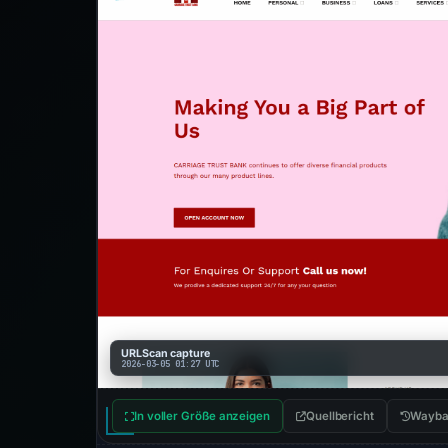
URLScan capture
2026-03-05 01:27 UTC
In voller Größe anzeigen
Quellbericht
Wayba