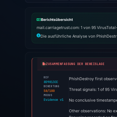
Berichtsübersicht
mail.carriagetrust.com: 1 von 95 VirusTota
Die ausführliche Analyse von PhishDestro
ZUSAMMENFASSUNG DER BEWEISLAGE
REF
PhishDestroy first observe
8D9813CC
BEWERTUNG
Threat signals: 1 of 95 V
58/100
MODUS
Evidence v1
No conclusive timestamped
Other observations: No ex