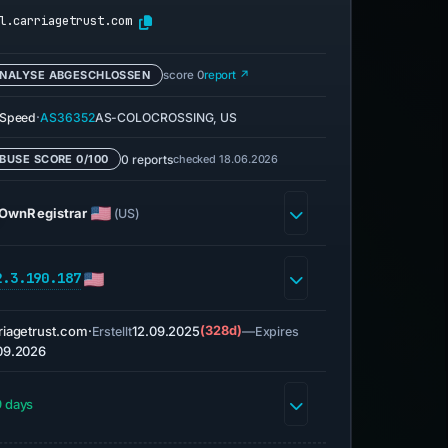
l.carriagetrust.com
NALYSE ABGESCHLOSSEN
score 0
report ↗
·
eSpeed
AS36352
AS-COLOCROSSING, US
0 reports
checked 18.06.2026
BUSE SCORE 0/100
OwnRegistrar
(US)
2.3.190.187
riagetrust.com
·
12.09.2025
(328d)
—
Erstellt
Expires
09.2026
 days