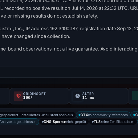
g on Mar 3, 2026 at 04:14 UTC. AlienVault OTX recorded 0 com
recorded no positive result on Jul 14, 2026 at 22:32 UTC. UR
ve or missing results do not establish safety.
strar, Inc., IP address 192.3.190.187, registration date Sep 12, 
y have changed since collection.
me-bound observations, not a live guarantee. Avoid interacting 
GRIDINSOFT
ALTER
100/
11 mo
gespeichert – detailliertes Urteil steht noch aus
no community references
OTX
C
Analyse abgeschlossen
nicht geprüft
keine Zertifikatsdaten
DNS-Sperren
TLS