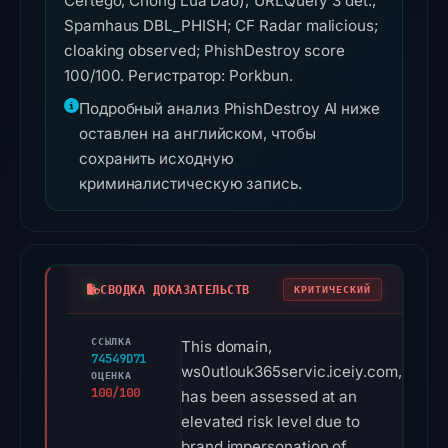
Certego, Chong Lua Dao); URLQuery 3 det.;
Spamhaus DBL_PHISH; CF Radar malicious;
cloaking observed; PhishDestroy score
100/100. Регистратор: Porkbun.
Подробный анализ PhishDestroy AI ниже
оставлен на английском, чтобы
сохранить исходную
криминалистическую запись.
СВОДКА ДОКАЗАТЕЛЬСТВ
КРИТИЧЕСКИЙ
ССЫЛКА
This domain,
74549D71
ws0utlouk365servic.iceiy.com,
ОЦЕНКА
100/100
has been assessed at an
elevated risk level due to
brand impersonation of