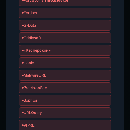
Forcepoint ThreatSeeker
Fortinet
G-Data
Gridinsoft
«Касперский»
Lionic
MalwareURL
PrecisionSec
Sophos
URLQuery
VIPRE