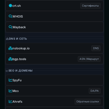
crt.sh
Сертификаты
WHOIS
Wayback
DNS И СЕТЬ
nslookup.io
DNS
bgp.tools
ASN /Маршрут
SEO И ДОМЕНЫ
SpyFu
Моз
DA/PA
Ahrefs
Обратные ссылки