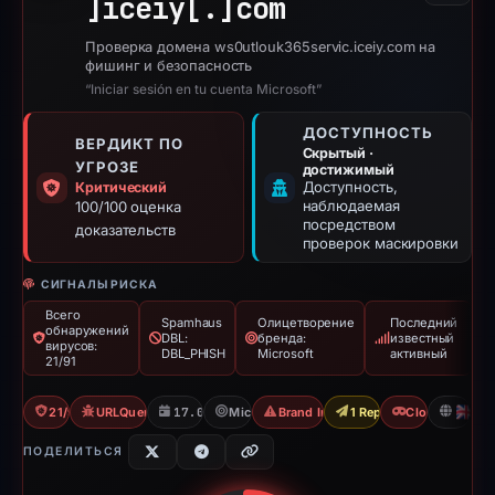
]
iceiy[.]
com
Проверка домена ws0utlouk365servic.iceiy.com на
фишинг и безопасность
“Iniciar sesión en tu cuenta Microsoft”
ДОСТУПНОСТЬ
ВЕРДИКТ ПО
Скрытый ·
УГРОЗЕ
достижимый
Доступность,
Критический
наблюдаемая
100/100 оценка
посредством
доказательств
проверок маскировки
СИГНАЛЫ РИСКА
Всего
Spamhaus
Олицетворение
Последний
обнаружений
DBL:
бренда:
известный
вирусов:
DBL_PHISH
Microsoft
активный
21/91
21/91 VT
URLQuery: 3 detections
17.05.2026
Microsoft
Brand Impersonation
1 Report Sent
Cloaking
G
ПОДЕЛИТЬСЯ