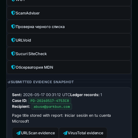
ScamAdviser
Проверка черного списка
URLVoid
Sucuri SiteCheck
Обсерватория MDN
SUBMITTED EVIDENCE SNAPSHOT
Sent:
2026-05-17 00:31:12 UTC
Ledger records:
1
Case ID:
PD-20260517-4753C8
Recipient:
abuse@porkbun.com
Page title stored with report:
Iniciar sesión en tu cuenta
Microsoft
URLScan evidence
VirusTotal evidence