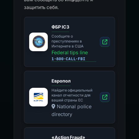
защитить себя.
ФБР IC3
Сообщите о
преступлениях в
Интернете в США
Federal tips line
1-800-CALL-FBI
Европол
Найдите официальный
канал отчетности для
вашей страны ЕС
National police
directory
«Action Fraud»