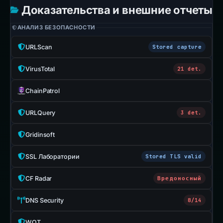
Доказательства и внешние отчеты
АНАЛИЗ БЕЗОПАСНОСТИ
URLScan
Stored capture
VirusTotal
21 det.
ChainPatrol
URLQuery
3 det.
Gridinsoft
SSL Лаборатории
Stored TLS valid
CF Radar
Вредоносный
DNS Security
8/14
WOT