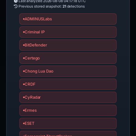
Last analyzed
2026-08-08 04:17:18 UTC
Previous stored snapshot:
21
detections
ADMINUSLabs
Criminal IP
BitDefender
Certego
Chong Lua Dao
CRDF
CyRadar
Ermes
ESET