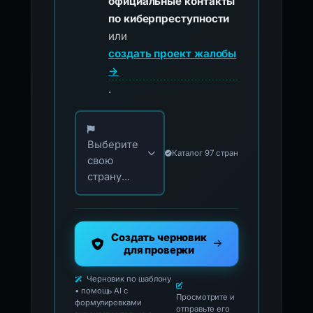
официальные контакты
по киберпреступности
или
создать проект жалобы
→
.
Выберите свою страну для официальных ко
Выберите
Каталог 97 стран
свою
страну...
Создать черновик
для проверки
Черновик по шаблону
• помощь AI с
Просмотрите и
формулировками
отправьте его