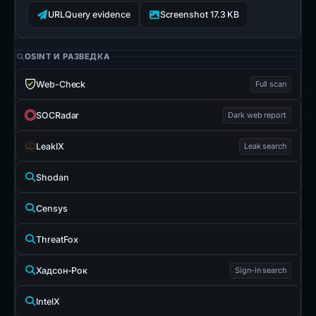
URLQuery evidence
Screenshot 17.3 KB
OSINT И РАЗВЕДКА
Web-Check
Full scan
SOCRadar
Dark web report
LeakIX
Leak search
Shodan
Censys
ThreatFox
Хадсон-Рок
Sign-in search
IntelX