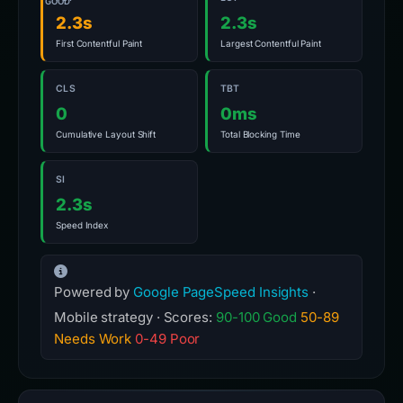
GOOD
2.3s
2.3s
First Contentful Paint
Largest Contentful Paint
CLS
TBT
0
0ms
Cumulative Layout Shift
Total Blocking Time
SI
2.3s
Speed Index
Powered by
Google PageSpeed Insights
·
Mobile strategy · Scores:
90-100 Good
50-89
Needs Work
0-49 Poor