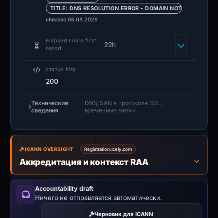
TITLE: DNS RESOLUTION ERROR - DOMAIN NOT FOUND, O
checked 08.08.2026
elapsed since first
22h
report
статус http
200
Технические
DNS, SAN в протоколе SSL,
сведения
временные метки
ICANN OVERSIGHT
Registration:
iceiy.com
Аккредитация и контекст RAA
Accountability draft
Ничего не отправляется автоматически.
Черновик для ICANN