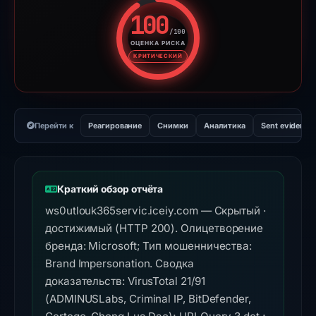
100
/100
ОЦЕНКА РИСКА
Оценка риска: 100 из 100. У
КРИТИЧЕСКИЙ
Перейти к
Реагирование
Снимки
Аналитика
Sent evidence
Краткий обзор отчёта
ws0utlouk365servic.iceiy.com — Скрытый ·
достижимый (HTTP 200). Олицетворение
бренда: Microsoft; Тип мошенничества:
Brand Impersonation. Сводка
доказательств: VirusTotal 21/91
(ADMINUSLabs, Criminal IP, BitDefender,