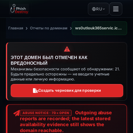
RU
›
›
Главная
Отчеты по доменам
ws0utlouk365servic.iceiy.com
⚠️
ЭТОТ ДОМЕН БЫЛ ОТМЕЧЕН КАК
ВРЕДОНОСНЫЙ
Механизмы безопасности сообщают об обнаружении: 21.
Будьте предельно осторожны — не вводите учетные
данные или личную информацию.
Создать черновик для проверки
Outgoing abuse
ABUSE NOTICE · 7D+ OPEN
reports are recorded; the latest stored
availability evidence still shows the
domain reachable.