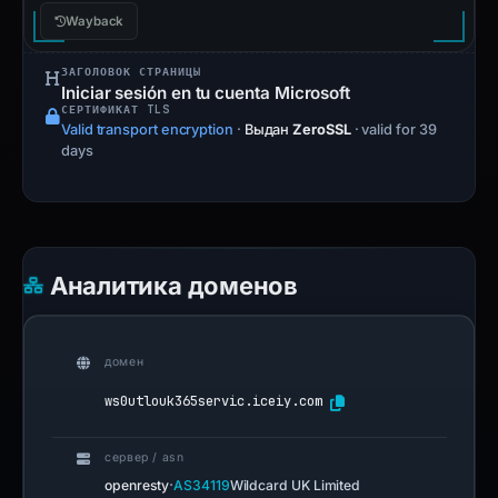
Wayback
ЗАГОЛОВОК СТРАНИЦЫ
Iniciar sesión en tu cuenta Microsoft
СЕРТИФИКАТ TLS
Valid transport encryption
·
Выдан
ZeroSSL
· valid for 39
days
Аналитика доменов
домен
ws0utlouk365servic.iceiy.com
сервер / asn
·
openresty
AS34119
Wildcard UK Limited