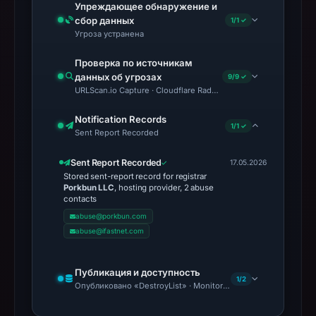
Упреждающее обнаружение и
сбор данных
1/1 ✓
Угроза устранена
Проверка по источникам
данных об угрозах
9/9 ✓
URLScan.io Capture · Cloudflare Radar Report · VirusTotal · Goo
Notification Records
1/1 ✓
Sent Report Recorded
Sent Report Recorded
17.05.2026
Stored sent-report record for registrar
Porkbun LLC
, hosting provider, 2 abuse
contacts
abuse@porkbun.com
abuse@ifastnet.com
Публикация и доступность
1/2
Опубликовано «DestroyList» · Monitoring Continues