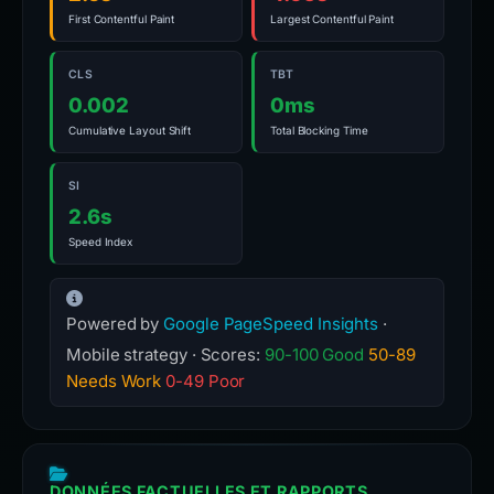
First Contentful Paint
Largest Contentful Paint
CLS
TBT
0.002
0ms
Cumulative Layout Shift
Total Blocking Time
SI
2.6s
Speed Index
Powered by
Google PageSpeed Insights
·
Mobile strategy · Scores:
90-100 Good
50-89
Needs Work
0-49 Poor
DONNÉES FACTUELLES ET RAPPORTS