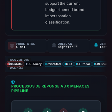
support the current
Ledger-themed brand
impersonation
classification.
VIRUSTOTAL
URLSCAN
CERTIF
4 det
Signaler ↗
Let's 
COUVERTURE
VirusTotal
DES
URLQuery
PhishStats
OTX
CF Radar
URLScan ca
DONNÉES
PROCESSUS DE RÉPONSE AUX MENACES
PIPELINE