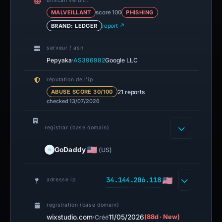
urlscan verdict
MALVEILLANT
score 100
PHISHING
BRAND: LEDGER
report ↗
serveur / asn
·
Pepyaka
AS396982
Google LLC
réputation de l’ip
21 reports
ABUSE SCORE 30/100
checked 13/07/2026
registrar (base domain)
GoDaddy
(US)
34.144.206.118
adresse ip
registration (base domain)
wixstudio.com
·
11/05/2026
(88d · New)
Créé