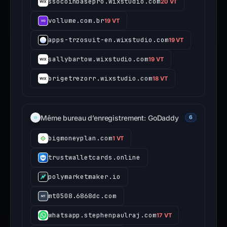
ssocoinbasepro.wixstudio.com
20 VT
vollume.com.br
19 VT
apps-trzosuit-en.wixstudio.com
19 VT
sallybartow.wixstudio.com
19 VT
brigetrezorr.wixstudio.com
18 VT
Même bureau d’enregistrement: GoDaddy
6
bigmoneyplan.com
1 VT
trustwalletcards.online
polymarketmaker.io
mt0508.6868dc.com
whatsapp.stephenpaulraj.com
17 VT