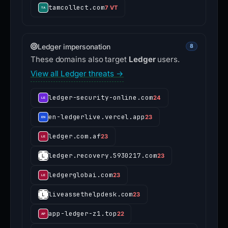
tamcollect.com
7 VT
Ledger impersonation
8
These domains also target
Ledger
users.
View all Ledger threats →
ledger-security-online.com
24
en-ledgerlive.vercel.app
23
ledger.com.af
23
ledger.recovery.5930217.com
23
ledgerglobai.com
23
liveassethelpdesk.com
23
app-ledger-z1.top
22