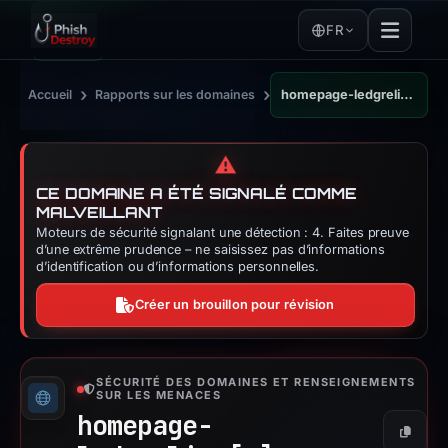
FR
›
›
Accueil
Rapports sur les domaines
homepage-ledgrelive.wixstudio.com
⚠️
CE DOMAINE A ÉTÉ SIGNALÉ COMME
MALVEILLANT
Moteurs de sécurité signalant une détection : 4. Faites preuve
d’une extrême prudence – ne saisissez pas d’informations
d’identification ou d’informations personnelles.
Créer un brouillon pour révision
SÉCURITÉ DES DOMAINES ET RENSEIGNEMENTS
SUR LES MENACES
homepage-
Copier