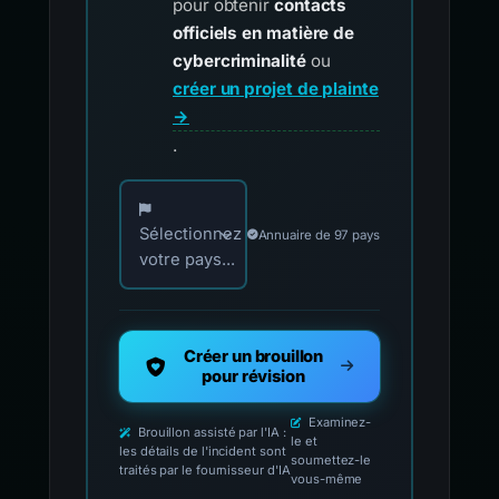
pour obtenir
contacts
officiels en matière de
cybercriminalité
ou
créer un projet de plainte
→
.
Choisissez votre pays pour les contacts offici
Sélectionnez
Annuaire de 97 pays
votre pays...
Créer un brouillon
pour révision
Examinez-
Brouillon assisté par l'IA :
le et
les détails de l'incident sont
soumettez-le
traités par le fournisseur d'IA
vous-même