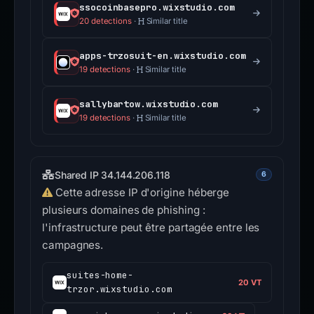
ssocoinbasepro.wixstudio.com
20 detections
·
Similar title
apps-trzosuit-en.wixstudio.com
19 detections
·
Similar title
sallybartow.wixstudio.com
19 detections
·
Similar title
Shared IP 34.144.206.118
6
Cette adresse IP d'origine héberge
plusieurs domaines de phishing :
l'infrastructure peut être partagée entre les
campagnes.
suites-home-
20 VT
trzor.wixstudio.com