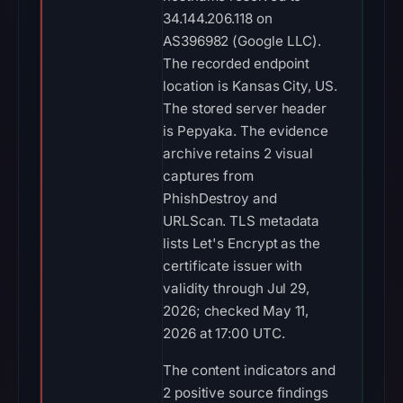
34.144.206.118 on
AS396982 (Google LLC).
The recorded endpoint
location is Kansas City, US.
The stored server header
is Pepyaka. The evidence
archive retains 2 visual
captures from
PhishDestroy and
URLScan. TLS metadata
lists Let's Encrypt as the
certificate issuer with
validity through Jul 29,
2026; checked May 11,
2026 at 17:00 UTC.
The content indicators and
2 positive source findings