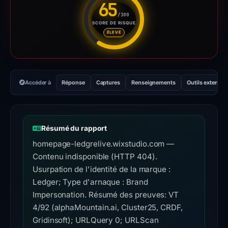
65
/100
SCORE DE RISQUE
Score de risque : 65 sur 100. 
ÉLEVÉ
Accéder à
Réponse
Captures
Renseignements
Outils externes
Résumé du rapport
homepage-ledgrelive.wixstudio.com —
Contenu indisponible (HTTP 404).
Usurpation de l'identité de la marque :
Ledger; Type d'arnaque : Brand
Impersonation. Résumé des preuves: VT
4/92 (alphaMountain.ai, Cluster25, CRDF,
Gridinsoft); URLQuery 0; URLScan