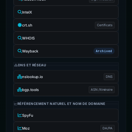
IntelX
crt.sh
Certificats
WHOIS
Wayback
Archived
DNS ET RÉSEAU
nslookup.io
DNS
bgp.tools
ASN /Itinéraire
RÉFÉRENCEMENT NATUREL ET NOM DE DOMAINE
SpyFu
Moz
DA/PA