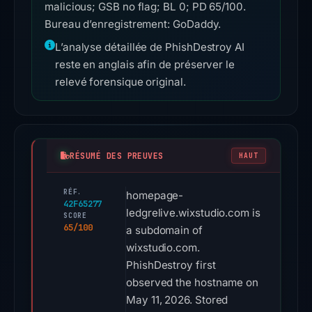
malicious; GSB no flag; BL 0; PD 65/100.
Bureau d’enregistrement: GoDaddy.
L’analyse détaillée de PhishDestroy AI
reste en anglais afin de préserver le
relevé forensique original.
RÉSUMÉ DES PREUVES
HAUT
RÉF.
homepage-
42F65277
ledgrelive.wixstudio.com is
SCORE
65/100
a subdomain of
wixstudio.com.
PhishDestroy first
observed the hostname on
May 11, 2026. Stored