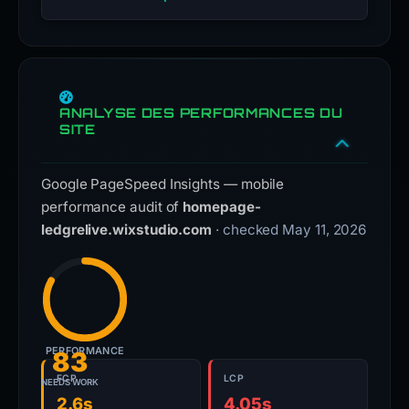
ANALYSE DES PERFORMANCES DU
SITE
Google PageSpeed Insights — mobile
performance audit of
homepage-
ledgrelive.wixstudio.com
· checked May 11, 2026
PERFORMANCE
83
FCP
LCP
NEEDS WORK
2.6s
4.05s