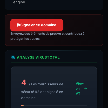
Confiance à 100 %
to exchange information on the
engine
World Wide Web.
httpwg.org
Confiance à 100 %
Signaler ce domaine
Envoyez des éléments de preuve et contribuez à
protéger les autres
ANALYSE VIRUSTOTAL
4
View
/ Les fournisseurs de
on
sécurité 92 ont signalé ce
VT
domaine