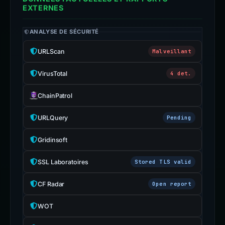
EXTERNES
ANALYSE DE SÉCURITÉ
URLScan
Malveillant
VirusTotal
4 det.
ChainPatrol
URLQuery
Pending
Gridinsoft
SSL Laboratoires
Stored TLS valid
CF Radar
Open report
WOT