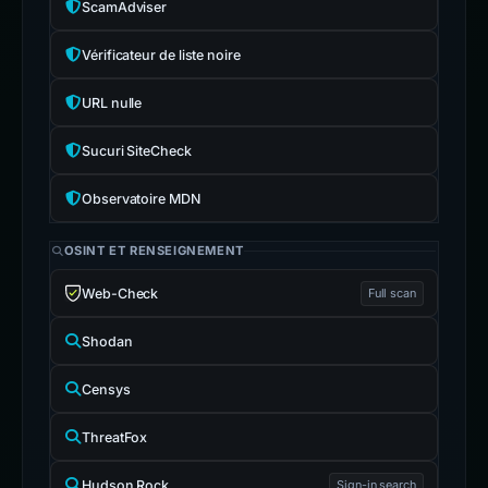
ScamAdviser
Vérificateur de liste noire
URL nulle
Sucuri SiteCheck
Observatoire MDN
OSINT ET RENSEIGNEMENT
Web-Check
Full scan
Shodan
Censys
ThreatFox
Hudson Rock
Sign-in search