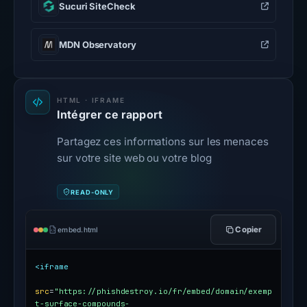
Sucuri SiteCheck
MDN Observatory
HTML · IFRAME
Intégrer ce rapport
Partagez ces informations sur les menaces
sur votre site web ou votre blog
READ-ONLY
Copier
embed.html
<iframe
src
=
"https://phishdestroy.io/fr/embed/domain/exemp
t-surface-compounds-