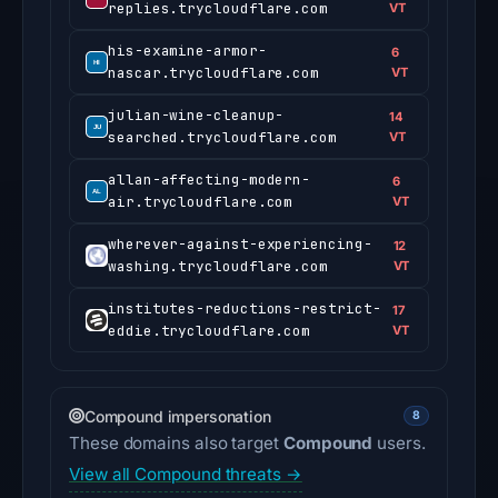
replies.trycloudflare.com
VT
his-examine-armor-
6
nascar.trycloudflare.com
VT
julian-wine-cleanup-
14
searched.trycloudflare.com
VT
allan-affecting-modern-
6
air.trycloudflare.com
VT
wherever-against-experiencing-
12
washing.trycloudflare.com
VT
institutes-reductions-restrict-
17
eddie.trycloudflare.com
VT
Compound impersonation
8
These domains also target
Compound
users.
View all Compound threats →