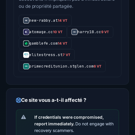
ou de propriété partagée.
new-rabby.at
14 VT
atomage.cc
harry18.cc
10 VT
9 VT
gamblefe.com
14 VT
elitestress.st
7 VT
primecreditunion.stglen.com
6 VT
Ce site vous a-t-il affecté ?
If credentials were compromised,
report immediately.
Do not engage with
recovery scammers.