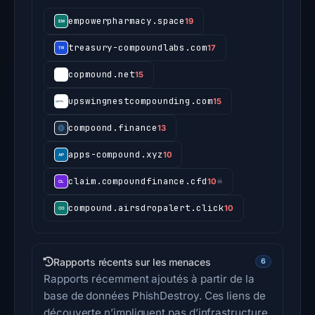
empowerpharmacy.space
19
treasury-compoundlabs.com
17
copmound.net
15
upswingnestcompounding.com
15
compoond.finance
13
apps-compound.xyz
10
claim.compoundfinance.cfd
10
☠
compound.airsdropalert.click
10
Rapports récents sur les menaces
6
Rapports récemment ajoutés à partir de la
base de données PhishDestroy. Ces liens de
découverte n’impliquent pas d’infrastructure