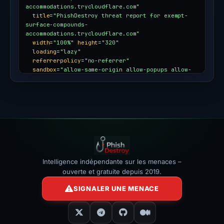
accommodations.trycloudflare.com"
title
=
"PhishDestroy threat report for exempt-
surface-compounds-
accommodations.trycloudflare.com"
width
=
"100%"
height
=
"320"
loading
=
"lazy"
referrerpolicy
=
"no-referrer"
sandbox
=
"allow-same-origin allow-popups allow-
popups-to-escape-sandbox"
style
=
"border:0;border-radius:12px;max-
width:100%"
></iframe>
Intelligence indépendante sur les menaces –
ouverte et gratuite depuis 2019.
SIGNALER UNE MENACE