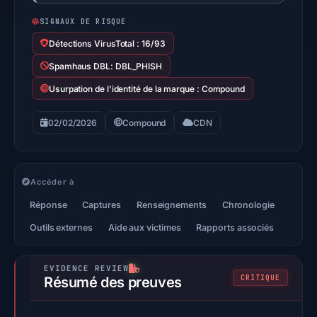
SIGNAUX DE RISQUE
Détections VirusTotal : 16/93
Spamhaus DBL: DBL_PHISH
Usurpation de l'identité de la marque : Compound
02/02/2026
Compound
CDN
Accéder à
Réponse
Captures
Renseignements
Chronologie
Outils externes
Aide aux victimes
Rapports associés
CRITIQUE
Résumé des preuves