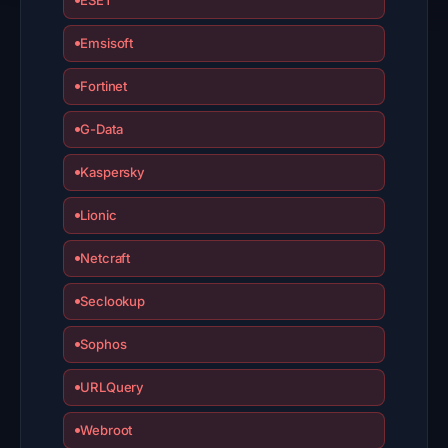
ESET
Emsisoft
Fortinet
G-Data
Kaspersky
Lionic
Netcraft
Seclookup
Sophos
URLQuery
Webroot