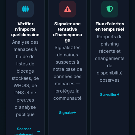
Vérifier
Signaler une
Flux d'alertes
n'importe
tentative
en temps réel
quel domaine
d'hameçonna
Rapports de
ge
Analyse des
phishing
Signalez les
menaces à
récents et
domaines
l'aide de
changements
suspects à
listes de
de
notre base de
blocage
disponibilité
données des
stockées, de
observés
menaces —
WHOIS, de
protégez la
DNS et de
Surveiller
communauté
preuves
d'analyse
Signaler
publique
Scanner
maintenant