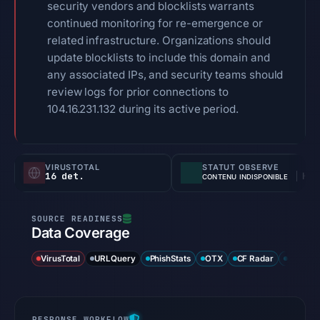
security vendors and blocklists warrants
continued monitoring for re-emergence or
related infrastructure. Organizations should
update blocklists to include this domain and
any associated IPs, and security teams should
review logs for prior connections to
104.16.231.132 during its active period.
VIRUSTOTAL
STATUT OBSERVÉ
16 det.
HTTP 502
CONTENU INDISPONIBLE
Data Coverage
VirusTotal
URLQuery
PhishStats
OTX
CF Radar
URLSca