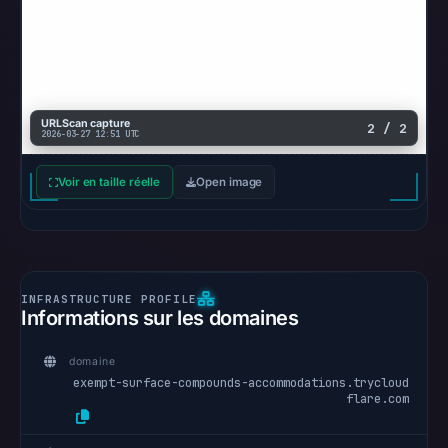
URLScan capture
2 / 2
2026-03-27 12:51 UTC
Voir en taille réelle
Open image
Informations sur les domaines
domaine
exempt-surface-compounds-accommodations.trycloud
flare.com