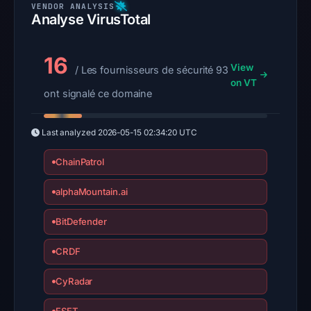
Analyse VirusTotal
16
View
/ Les fournisseurs de sécurité 93
on VT
ont signalé ce domaine
Last analyzed
2026-05-15 02:34:20 UTC
ChainPatrol
alphaMountain.ai
BitDefender
CRDF
CyRadar