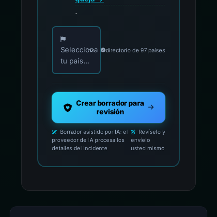
.
Elija su país para los contactos oficiales de i
Selecciona
directorio de 97 países
tu país...
Crear borrador para
revisión
Borrador asistido por IA: el
Revíselo y
proveedor de IA procesa los
envíelo
detalles del incidente
usted mismo