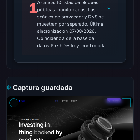
Alcance: 10 listas de bloqueo
1
the
públicas monitoreadas. Las
snapshot
señales de proveedor y DNS se
from
muestran por separado. Última
Aug
sincronización 07/08/2026.
6,
Coincidencia de la base de
2026
datos PhishDestroy: confirmada.
at
22:20
UTC.
AlienVault
OTX
Captura guardada
recorded
0
community
pulse
references
on
Mar