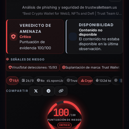
Análisis de phishing y seguridad de trustwalletteam.us
“Best Crypto Wallet for Web3, NFTs and Defi | Trust Team USA”
DISPONIBILIDAD
VEREDICTO DE
Contenido no
AMENAZA
disponible
Crítico
El contenido no estaba
Puntuación de
disponible en la última
evidencia 100/100
observación.
SEÑALES DE RIESGO
VirusTotal detecciones: 15/93
Suplantación de marca: Trust Wallet
15/93 VT
26/02/2026
No disponible desde 15/03/2026
Trust Wallet
Crypto Scam
132d to unavailabl
FR
COMPARTIR
100
/100
PUNTUACIÓN DE RIESGO
Puntuación de riesgo: 100 sobr
CRÍTICO