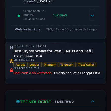
21/05/2025
Creado
safety.
tiempo hasta la
Context:
132 days
primera
indisponibilidad
registrar
Dynadot
Detalles técnicos
DNS, SAN de SSL, marcas de tiempo
LLC,
IP
address
TÍTULO DE LA PÁGINA
Best Crypto Wallet for Web3, NFTs and Defi |
51.210.113.204,
Trust Team USA
registration
IMPERSONATES
date
Across
Ledger
Phantom
Telegram
Trust Wallet
CERTIFICADO TLS
May
Caducado o no verificado
·
Emitido por
Let's Encrypt / R13
21,
2025,
apparent
target
Trust
TECNOLOGÍAS
· 5 IDENTIFIED
Wallet.