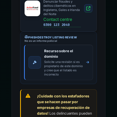
Denunciar fraudes y
delitos cibernéticos en
Inglaterra, Gales e Irlanda
del Norte
Contact centre
0300 123 2040
PHISHDESTROY LISTING REVIEW
No es un informe policial
Recurso sobre el
dominio
Solicite una revisión si es
propietario de este dominio
y cree que el listado es
incorrecto
¡Cuidado con los estafadores
que se hacen pasar por
empresas de recuperación de
datos!
Los delincuentes pueden