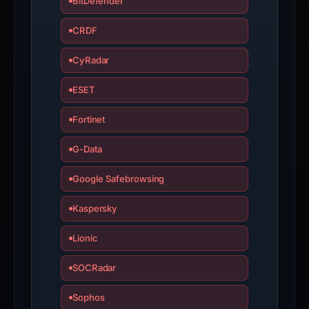
BitDefender
CRDF
CyRadar
ESET
Fortinet
G-Data
Google Safebrowsing
Kaspersky
Lionic
SOCRadar
Sophos