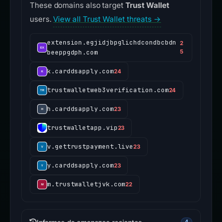
These domains also target
Trust Wallet
users.
View all Trust Wallet threats →
extension.egjidjbpglichdcondbcbdn
2
beeppgdph.com
5
k.carddsapply.com
24
trustwalletweb3verification.com
24
h.carddsapply.com
23
trustwalletapp.vip
23
v.gettrustpayment.live
23
y.carddsapply.com
23
m.trustwalletjvk.com
22
4