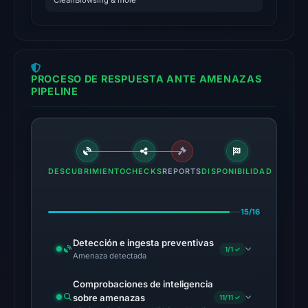
CleanBrowsing & more
UTC.
Google
Safe
Browsing
PROCESO DE RESPUESTA ANTE AMENAZAS
flagged
PIPELINE
the
domain
on
Mar
2,
DESCUBRIMIENTO
CHECKS
REPORTS
DISPONIBILIDAD
2026
at
15/16
20:51
UTC.
Detección e ingesta preventivas
1/1 ✓
Amenaza detectada
No
Comprobaciones de inteligencia
conclusive
sobre amenazas
11/11 ✓
timestamped