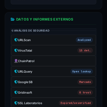
DATOS Y INFORMES EXTERNOS
ANÁLISIS DE SEGURIDAD
URLScan
Analyzed
VirusTotal
15 det.
ChainPatrol
URLQuery
Open lookup
Google SB
Marcado
Gridinsoft
0 trust
SSL Laboratorios
Expired/unverified