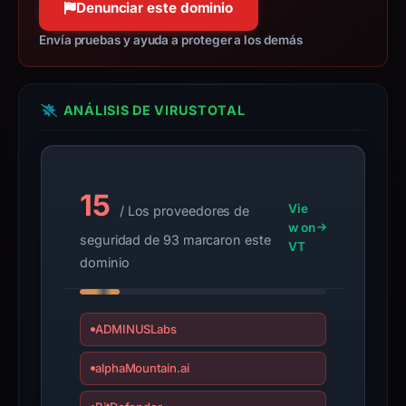
Avoid
Denunciar este dominio
interacting
Envía pruebas y ayuda a proteger a los demás
with
the
domain;
ANÁLISIS DE VIRUSTOTAL
submit
an
appeal
if
15
the
Vie
/ Los proveedores de
report
w on
seguridad de 93 marcaron este
VT
is
dominio
inaccurate.
ADMINUSLabs
alphaMountain.ai