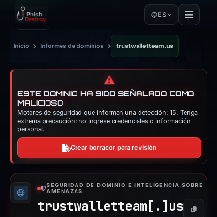
ES
›
›
Inicio
Informes de dominios
trustwalletteam.us
⚠️
ESTE DOMINIO HA SIDO SEÑALADO COMO
MALICIOSO
Motores de seguridad que informan una detección: 15. Tenga
extrema precaución: no ingrese credenciales o información
personal.
Crear borrador para revisión
SEGURIDAD DE DOMINIO E INTELIGENCIA SOBRE
AMENAZAS
trustwalletteam[.]
us
Copiar