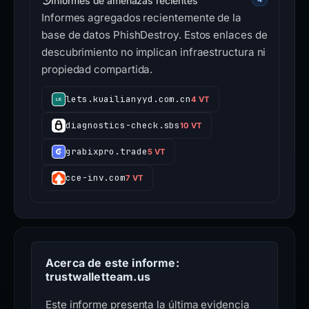
Informes de amenazas recientes
Informes agregados recientemente de la
base de datos PhishDestroy. Estos enlaces de
descubrimiento no implican infraestructura ni
propiedad compartida.
lets.kuailianyyd.com.cn
4 VT
diagnostics-check.sbs
10 VT
grabixpro.trade
5 VT
cce-inv.com
7 VT
Acerca de este informe:
trustwalletteam.us
Este informe presenta la última evidencia