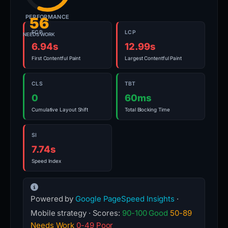
PERFORMANCE
56
FCP
LCP
NEEDS WORK
6.94s
12.99s
First Contentful Paint
Largest Contentful Paint
CLS
TBT
0
60ms
Cumulative Layout Shift
Total Blocking Time
SI
7.74s
Speed Index
Powered by
Google PageSpeed Insights
·
Mobile strategy · Scores:
90-100 Good
50-89
Needs Work
0-49 Poor