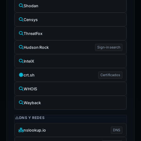
Shodan
Censys
ThreatFox
Hudson Rock
Sign-in search
IntelX
crt.sh
Certificados
WHOIS
Wayback
DNS Y REDES
nslookup.io
DNS