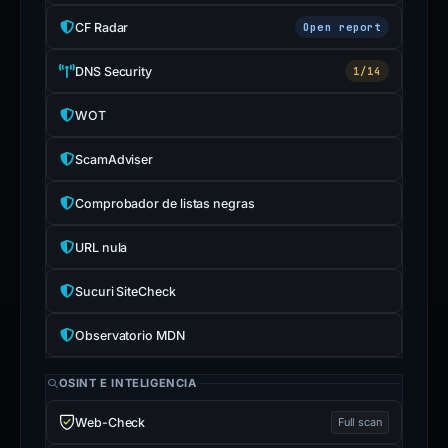
CF Radar
Open report
DNS Security
1/14
WOT
ScamAdviser
Comprobador de listas negras
URL nula
Sucuri SiteCheck
Observatorio MDN
OSINT E INTELIGENCIA
Web-Check
Full scan