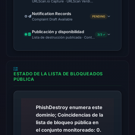
URLScan.io Capture · URLScan Verdict · Cloudflare Radar Report 
HTTP
response
Notification Records
PENDING
Complaint Draft Available
is
available;
Publicación y disponibilidad
current
3/3 ✓
Lista de destrucción publicada · Content Observed Unavailable 
reachability
is
unverified.
Other
ESTADO DE LA LISTA DE BLOQUEADOS
observations:
PÚBLICA
No
external
blocklist
PhishDestroy enumera este
matches
dominio; Coincidencias de la
were
lista de bloqueo pública en
recorded
el conjunto monitoreado: 0.
in