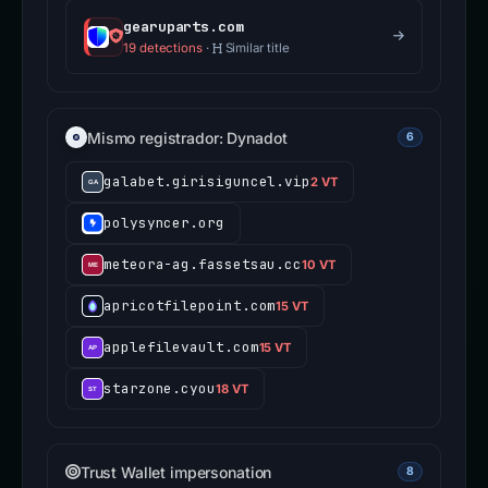
gearuparts.com
19 detections
·
Similar title
Mismo registrador: Dynadot
6
galabet.girisiguncel.vip
2 VT
polysyncer.org
meteora-ag.fassetsau.cc
10 VT
apricotfilepoint.com
15 VT
applefilevault.com
15 VT
starzone.cyou
18 VT
Trust Wallet impersonation
8