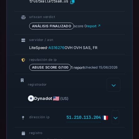
trustwalletteam.us
URLScan
captured
urlscan verdict
the
ANÁLISIS FINALIZADO
score 0
report ↗
domain
on
servidor / asn
Mar
·
LiteSpeed
AS16276
OVH OVH SAS, FR
28,
2026
reputación de ip
at
1 report
checked 15/06/2026
ABUSE SCORE 0/100
11:34
UTC.
registrador
Negative
or
Dynadot
(US)
missing
results
51.210.113.204
dirección ip
do
not
registro
establish