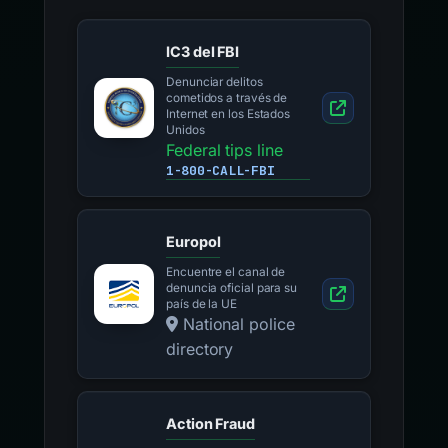
IC3 del FBI
Denunciar delitos
cometidos a través de
Internet en los Estados
Unidos
Federal tips line
1-800-CALL-FBI
Europol
Encuentre el canal de
denuncia oficial para su
país de la UE
National police
directory
Action Fraud