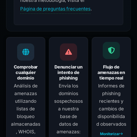
nuestra metodología, visita el
Página de preguntas frecuentes
.
Comprobar
Denunciar un
Flujo de
cualquier
intento de
amenazas en
dominio
phishing
tiempo real
Análisis de
Envía los
Informes de
amenazas
dominios
phishing
utilizando
sospechosos
recientes y
listas de
a nuestra
cambios de
bloqueo
base de
disponibilida
almacenadas
datos de
d observados
, WHOIS,
amenazas:
Monitorizar