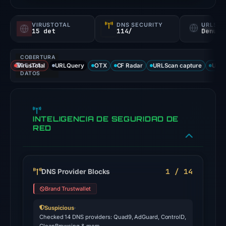
a
probability).
VIRUSTOTAL
DNS SECURITY
URLSC
15 det
114/
Denunc
Threat
signals:
COBERTURA
15
VirusTotal
DE LOS
URLQuery
OTX
CF Radar
URLScan capture
URLS
of
DATOS
93
VirusTotal
engines
INTELIGENCIA DE SEGURIDAD DE
flagged
RED
the
domain
on
1 / 14
DNS Provider Blocks
Feb
25,
Brand Trustwallet
2026
Suspicious
·
at
Checked 14 DNS providers: Quad9, AdGuard, ControlD,
00:55