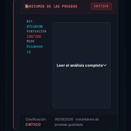
RESUMEN DE LAS PRUEBAS
CRÍTICO
REF.
PhishDestroy
B7C4DC0D
first
PUNTUACIÓN
100/100
observed
MODO
trustwalletteam.us
Evidence
v1
on
Feb
Leer el análisis completo
26,
2026.
Evidence
score:
100/100
(a
triage
score,
Clasificación:
06/08/2026
· Instantánea de
CRÍTICO
not
pruebas guardada