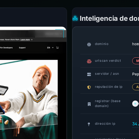
Inteligencia de d
hom
dominio
urlscan verdict
M
Pep
servidor / asn
reputación de ip
A
registrar (base
domain)
34
dirección ip