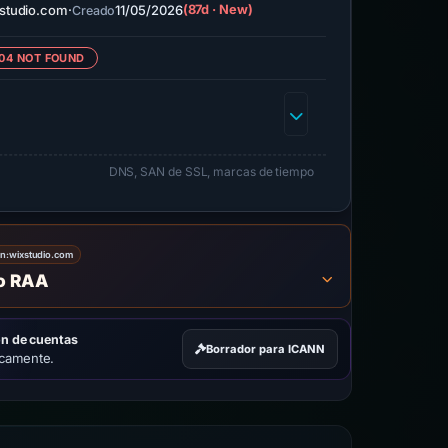
studio.com
·
11/05/2026
(87d · New)
Creado
04 NOT FOUND
DNS, SAN de SSL, marcas de tiempo
on:
wixstudio.com
to RAA
ón de cuentas
Borrador para ICANN
icamente.