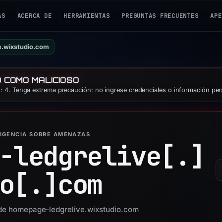
AS
ACERCA DE
HERRAMIENTAS
PREGUNTAS FRECUENTES
APE
e.wixstudio.com
O COMO MALICIOSO
 4. Tenga extrema precaución: no ingrese credenciales o información per
LIGENCIA SOBRE AMENAZAS
-ledgrelive[.]
o[.]
com
d de homepage-ledgrelive.wixstudio.com