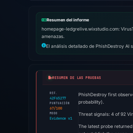
Resumen del informe
homepage-ledgrelive.wixstudio.com: VirusTo
amenazas.
El análisis detallado de PhishDestroy AI 
RESUMEN DE LAS PRUEBAS
REF.
PhishDestroy first observ
42F65277
probability).
PUNTUACIÓN
67/100
MODO
Threat signals: 4 of 92 V
Evidence v1
The latest probe returned