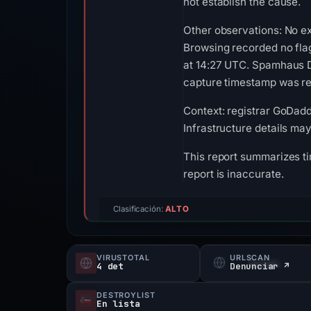
not establish the cause.
Other observations: No ex
Browsing recorded no fla
at 14:27 UTC. Spamhaus DB
capture timestamp was rec
Context: registrar GoDadd
Infrastructure details ma
This report summarizes ti
report is inaccurate.
Clasificación:
ALTO
VIRUSTOTAL
URLSCAN
4 det
Denunciar ↗
DESTROYLIST
En lista