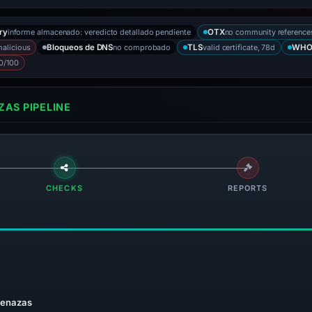
informe almacenado: veredicto detallado pendiente
no community reference
ry
OTX
alicious
no comprobado
valid certificate, 78d
Bloqueos de DNS
TLS
WHO
0/100
AS PIPELINE
CHECKS
REPORTS
menazas