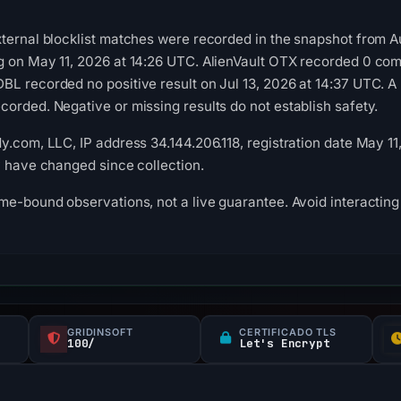
ternal blocklist matches were recorded in the snapshot from A
g on May 11, 2026 at 14:26 UTC. AlienVault OTX recorded 0 co
L recorded no positive result on Jul 13, 2026 at 14:37 UTC. A
orded. Negative or missing results do not establish safety.
y.com, LLC, IP address 34.144.206.118, registration date May 11
y have changed since collection.
me-bound observations, not a live guarantee. Avoid interacting 
GRIDINSOFT
CERTIFICADO TLS
100/
Let's Encrypt