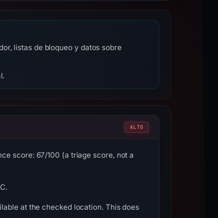
or, listas de bloqueo y datos sobre
l.
ALTO
e score: 67/100 (a triage score, not a
TC.
able at the checked location. This does