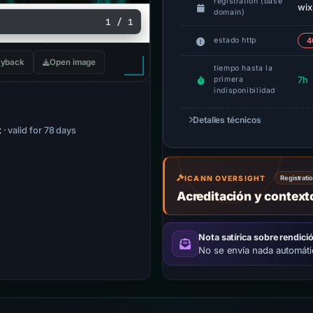
registration (base
wix
domain)
1 / 1
estado http
4
yback
Open image
tiempo hasta la
7h
primera
indisponibilidad
Detalles técnicos
t
· valid for 78 days
ICANN OVERSIGHT
Registrati
Acreditación y contex
Nota satírica sobre rendici
No se envía nada automát