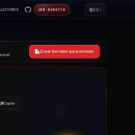
LACIONES
ES
EN DIRECTO
Crear borrador para revisión
sonal.
Copiar