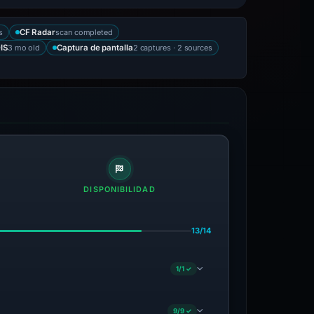
s
scan completed
CF Radar
3 mo old
2 captures · 2 sources
IS
Captura de pantalla
DISPONIBILIDAD
13/14
1/1 ✓
9/9 ✓