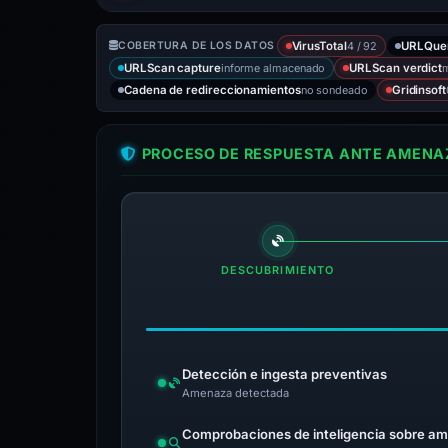
4 / 92
COBERTURA DE LOS DATOS
VirusTotal
URLQue
informe almacenado
m
URLScan capture
URLScan verdict
no sondeado
Cadena de redireccionamientos
Gridinsoft
PROCESO DE RESPUESTA ANTE AMENAZ
DESCUBRIMIENTO
Detección e ingesta preventivas
Amenaza detectada
Comprobaciones de inteligencia sobre a