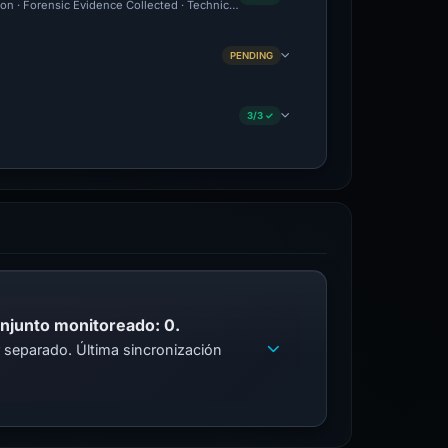
ion · Forensic Evidence Collected · Technical Analysis Recorded
PENDING
3/3 ✓
onjunto monitoreado: 0.
 separado. Última sincronización