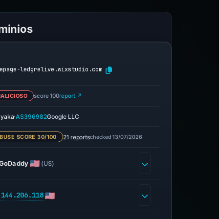
ominios
epage-ledgrelive.wixstudio.com
ALICIOSO
score 100
report ↗
·
yaka
AS396982
Google LLC
21 reports
checked 13/07/2026
BUSE SCORE 30/100
GoDaddy
(US)
.144.206.118