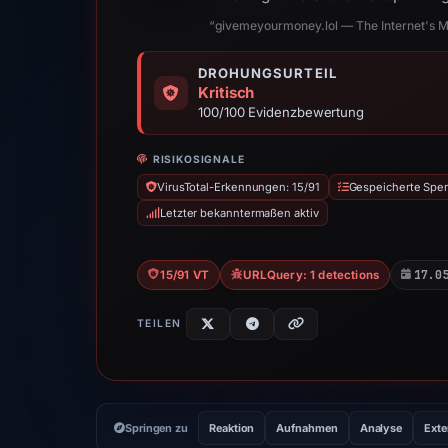
“givemeyourmoney.lol — The Internet's Mo
DROHUNGSURTEIL
Kritisch
100/100 Evidenzbewertung
RISIKOSIGNALE
VirusTotal-Erkennungen: 15/91
Gespeicherte Sper
Letzter bekanntermaßen aktiv
17.0
15/91 VT
URLQuery: 1 detections
TEILEN
Springen zu
Reaktion
Aufnahmen
Analyse
Exte