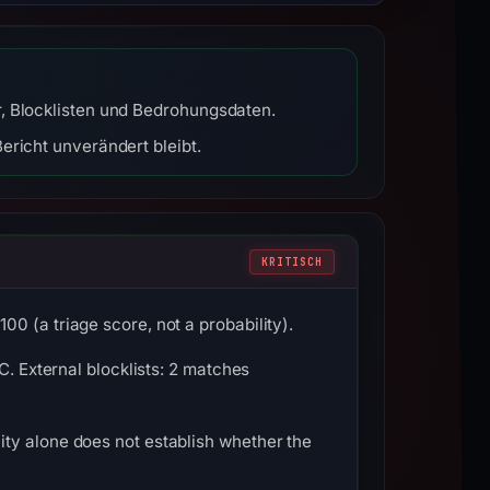
r, Blocklisten und Bedrohungsdaten.
ericht unverändert bleibt.
KRITISCH
0 (a triage score, not a probability).
C. External blocklists: 2 matches
ty alone does not establish whether the