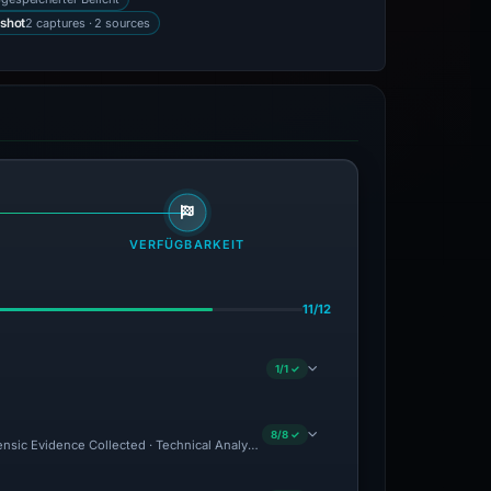
2 captures · 2 sources
shot
VERFÜGBARKEIT
11/12
1/1 ✓
8/8 ✓
rensic Evidence Collected · Technical Analysis Recorded