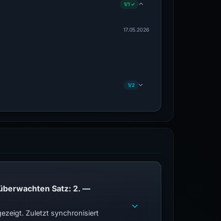
1/1 ✓
17.05.2026
1/2
PhishDestroy listet diese Domain auf; Übereinstimmungen der öffentlichen Blockliste im überwachten Satz: 2. —
zeigt. Zuletzt synchronisiert