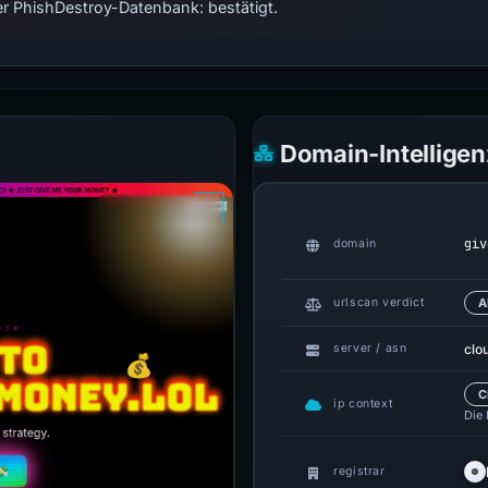
r PhishDestroy-Datenbank: bestätigt.
Domain-Intelligen
giv
domain
urlscan verdict
A
clo
server / asn
C
ip context
Die
registrar