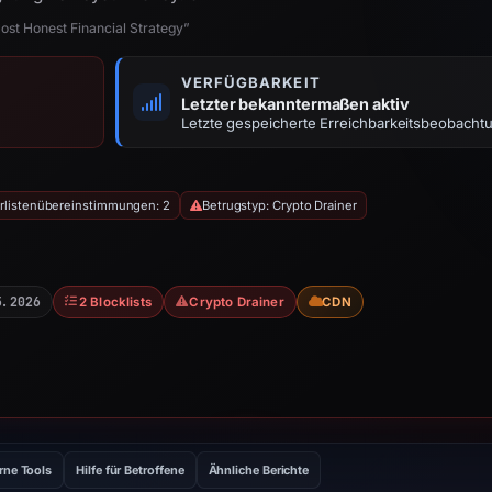
st Honest Financial Strategy”
VERFÜGBARKEIT
Letzter bekanntermaßen aktiv
Letzte gespeicherte Erreichbarkeitsbeobacht
rlistenübereinstimmungen: 2
Betrugstyp: Crypto Drainer
5.2026
2 Blocklists
Crypto Drainer
CDN
rne Tools
Hilfe für Betroffene
Ähnliche Berichte