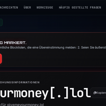
ACHRICHTEN
ÜBER
WERKZEUGE
HÄUFIG GESTELLTE FRAGEN
G MARKIERT.
tliche Blocklisten, die eine Übereinstimmung melden: 2. Seien Sie äußers
ROHUNGSINFORMATIONEN
urmoney[.]
lol
Kopier
g für givemeyourmoney.lol