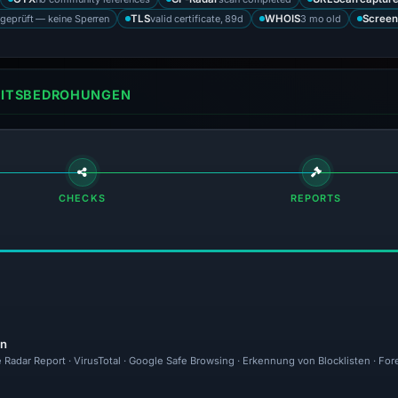
 geprüft — keine Sperren
valid certificate, 89d
3 mo old
TLS
WHOIS
Screen
HEITSBEDROHUNGEN
CHECKS
REPORTS
en
e Radar Report · VirusTotal · Google Safe Browsing · Erkennung von Blocklisten · Fo