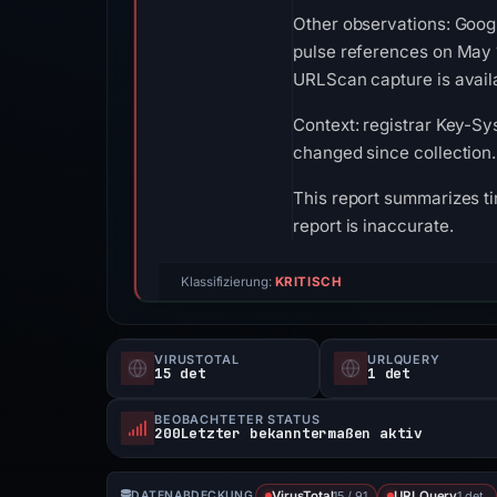
Other observations: Goog
pulse references on May 1
URLScan capture is availa
Context: registrar Key-Sy
changed since collection.
This report summarizes ti
report is inaccurate.
Klassifizierung:
KRITISCH
VIRUSTOTAL
URLQUERY
15 det
1 det
BEOBACHTETER STATUS
200Letzter bekanntermaßen aktiv
15 / 91
1 det.
DATENABDECKUNG
VirusTotal
URLQuery