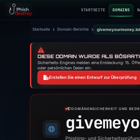
STARTSEITE
DOMAINS
N
›
›
Startseite
Domain-Berichte
givemeyourmoney.lol
⚠️
DIESE DOMAIN WURDE ALS BÖSARTI
Sicherheits-Engines melden eine Entdeckung: 15. Öffen
oder persönlichen Daten ein.
Erstellen Sie einen Entwurf zur Überprüfung
DOMÄNENSICHERHEIT UND BED
givemeyo
Phishing- und Sicherheitsprüfun