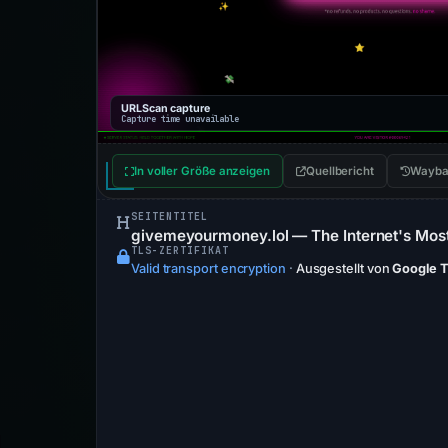
URLScan capture
Capture time unavailable
In voller Größe anzeigen
Quellbericht
Wayba
SEITENTITEL
givemeyourmoney.lol — The Internet's Most
TLS-ZERTIFIKAT
Valid transport encryption
·
Ausgestellt von
Google T