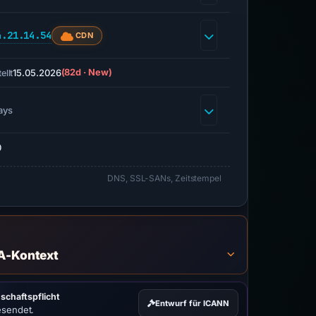
4.21.14.54
CDN
15.05.2026
(82d · New)
ellt
ays
0
DNS, SSL-SANs, Zeitstempel
A-Kontext
schaftspflicht
Entwurf für ICANN
esendet.