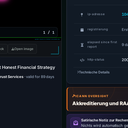
10
ip-adresse
Erst
registrierung
1 / 1
elapsed since first
9 d
report
ck
Open image
20
http-status
 Honest Financial Strategy
Technische Details
rust Services
· valid for 89 days
ICANN OVERSIGHT
Akkreditierung und RA
Satirische Notiz zur Rechen
Nichts wird automatisch g