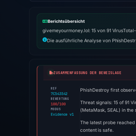
Berichtsübersicht
givemeyourmoney.lol: 15 von 91 VirusTotal
Die ausführliche Analyse von PhishDestro
ZUSAMMENFASSUNG DER BEWEISLAGE
REF
PhishDestroy first observ
7C543542
BEWERTUNG
Threat signals: 15 of 91 V
100/100
MODUS
(MetaMask, SEAL) in the 
Evidence v1
The latest probe reached 
content is safe.