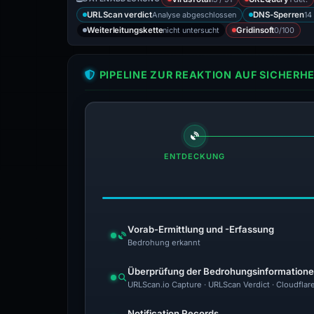
Analyse abgeschlossen
14
URLScan verdict
DNS-Sperren
nicht untersucht
0/100
Weiterleitungskette
Gridinsoft
PIPELINE ZUR REAKTION AUF SICHER
ENTDECKUNG
Vorab-Ermittlung und -Erfassung
Bedrohung erkannt
Überprüfung der Bedrohungsinformation
URLScan.io Capture · URLScan Verdict · Cloudflar
Notification Records