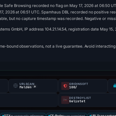
le Safe Browsing recorded no flag on May 17, 2026 at 06:50 U
7, 2026 at 06:51 UTC. Spamhaus DBL recorded no positive resul
ble, but no capture timestamp was recorded. Negative or missin
stems GmbH, IP address 104.21.14.54, registration date May 15, 
me-bound observations, not a live guarantee. Avoid interacting 
URLSCAN
GRIDINSOFT
Melden ↗
100/
DESTROYLIST
Gelistet
no community references
scan completed
OTX
CF-Radar
URLScan captur