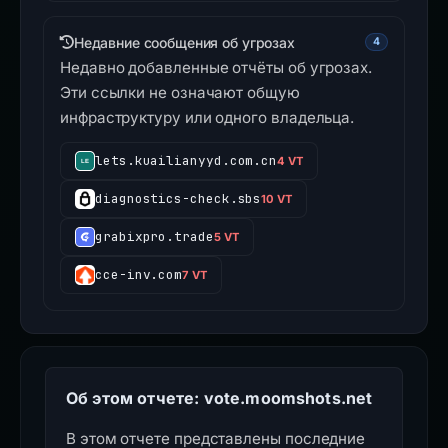
Недавние сообщения об угрозах
4
Недавно добавленные отчёты об угрозах.
Эти ссылки не означают общую
инфраструктуру или одного владельца.
lets.kuailianyyd.com.cn
4 VT
diagnostics-check.sbs
10 VT
grabixpro.trade
5 VT
cce-inv.com
7 VT
Об этом отчете: vote.moomshots.net
В этом отчете представлены последние