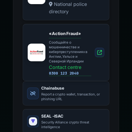
National police
directory
«Action Fraud»
Сообщайте о
мошенничестве и
киберпреступлениях в
Англии, Уэльсе и
Северной Ирландии
Contact centre
0300 123 2040
Chainabuse
Report a crypto wallet, transaction, or
phishing URL
SEAL -ISAC
Security Alliance crypto threat
intelligence