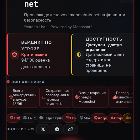
net
Проверка домена vote.moomshots.net на фишинг и
безопасность
“Vote to List — Powered by Moonshot”
ДОСТУПНОСТЬ
ВЕРДИКТ ПО
Доступен · доступ
УГРОЗЕ
ограничен
Достижимый ответ;
Критический
содержимое
94/100 оценка
страницы не
доказательств
проверено
СИГНАЛЫ РИСКА
Всего
Сохраненные
Олицетворение
Последний
обнаружений
совпадения в
бренда:
известный
вирусов:
черном
Moonshot
активный
13/95
списке: 1.
13/95 VT
14.12.2025
Недоступно с 06.06.2026
1 Blocklist
Moonshot
Angel Drainer
Crypto Scam
CDN
ПОДЕЛИТЬСЯ