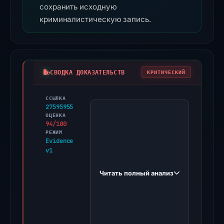
сохранить исходную
криминалистическую запись.
СВОДКА ДОКАЗАТЕЛЬСТВ
КРИТИЧЕСКИЙ
ССЫЛКА
PhishDestroy
27595955
first
ОЦЕНКА
94/100
observed
РЕЖИМ
vote.moomshots.net
Evidence
v1
on
Dec
Читать полный анализ
14,
2025.
Evidence
score: