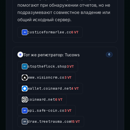
помогают при обнаружении отчетов, но не
подразумевают совместное владение или
общий исходный сервер.
justiceformarlee.cc
6 VT
Тот же регистратор: Tucows
6
stoptheflock.shop
3 VT
www.visioncrm.co
3 VT
wallet.coinward.net
4 VT
coinward.net
6 VT
api.safe-coin.co
3 VT
draw.treetrauma.com
15 VT