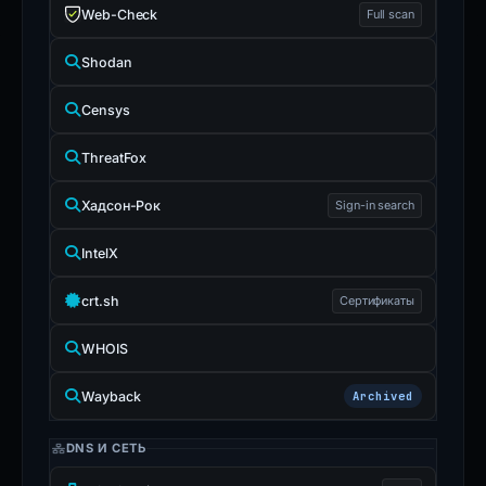
Web-Check
Full scan
Shodan
Censys
ThreatFox
Хадсон-Рок
Sign-in search
IntelX
crt.sh
Сертификаты
WHOIS
Wayback
Archived
DNS И СЕТЬ