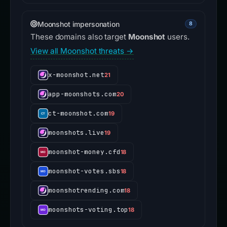
Moonshot impersonation
8
These domains also target
Moonshot
users.
View all Moonshot threats →
x-moonshot.net
21
app-moonshots.com
20
ct-moonshot.com
19
moonshots.live
19
moonshot-money.cfd
18
moonshot-votes.sbs
18
moonshotrending.com
18
moonshots-voting.top
18