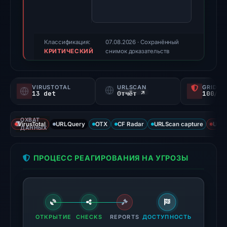
94/100
(a
triage
score,
Классификация:
07.08.2026
· Сохранённый
КРИТИЧЕСКИЙ
not
снимок доказательств
a
probability).
VIRUSTOTAL
URLSCAN
GRIDIN
13 det
Отчёт ↗
100/
Threat
signals:
ОХВАТ
13
VirusTotal
URLQuery
OTX
CF Radar
URLScan capture
URLS
ДАННЫХ
of
95
ПРОЦЕСС РЕАГИРОВАНИЯ НА УГРОЗЫ
VirusTotal
engines
flagged
the
domain
ОТКРЫТИЕ
CHECKS
REPORTS
ДОСТУПНОСТЬ
on