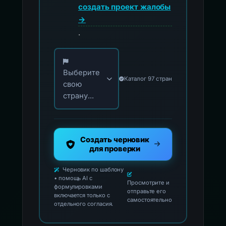
создать проект жалобы
→
.
Выберите свою страну для официальных ко
Выберите
Каталог 97 стран
свою
страну...
Создать черновик
для проверки
Черновик по шаблону
• помощь AI с
Просмотрите и
формулировками
отправьте его
включается только с
самостоятельно
отдельного согласия.