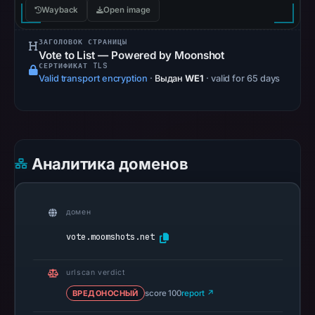
3,
Wayback
Open image
2026
at
ЗАГОЛОВОК СТРАНИЦЫ
Vote to List — Powered by Moonshot
04:14
СЕРТИФИКАТ TLS
UTC.
Valid transport encryption
·
Выдан
WE1
· valid for 65 days
AlienVault
OTX
recorded
0
Аналитика доменов
community
pulse
references
домен
on
Mar
vote.moomshots.net
1,
2026
urlscan verdict
at
ВРЕДОНОСНЫЙ
score 100
report ↗
14:58