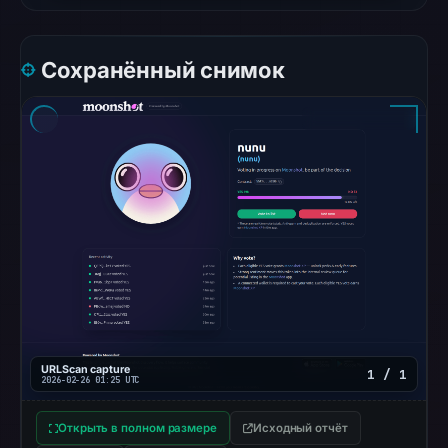
access
was
Сохранённый снимок
restricted;
content
availability
remains
unconfirmed.
Other
observations:
Google
Safe
Browsing
recorded
no
URLScan capture
1 / 1
flag
2026-02-26 01:25 UTC
on
Открыть в полном размере
Исходный отчёт
Mar