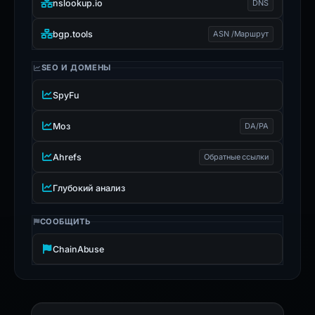
nslookup.io
DNS
bgp.tools
ASN /Маршрут
SEO И ДОМЕНЫ
SpyFu
Моз
DA/PA
Ahrefs
Обратные ссылки
Глубокий анализ
СООБЩИТЬ
ChainAbuse