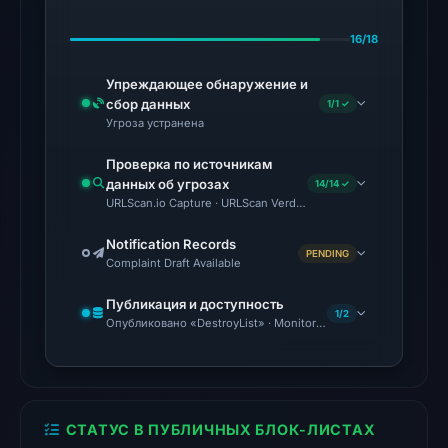
Jul
16/18
18,
2026
Упреждающее обнаружение и
at
сбор данных
1/1 ✓
18:45
Угроза устранена
UTC.
Проверка по источникам
External
данных об угрозах
14/14 ✓
blocklists:
URLScan.io Capture · URLScan Verdict · Cloudflare Radar Report
1
Notification Records
match
PENDING
Complaint Draft Available
(ScamSniffer)
in
Публикация и доступность
1/2
the
Опубликовано «DestroyList» · Monitoring Continues
snapshot
from
Aug
7,
СТАТУС В ПУБЛИЧНЫХ БЛОК-ЛИСТАХ
2026