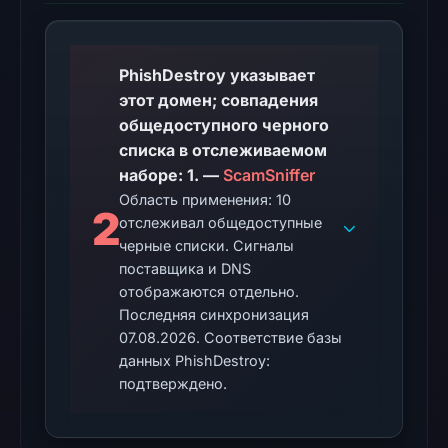
at
02:20
UTC.
PhishDestroy указывает
этот домен; совпадения
The
общедоступного черного
endpoint
списка в отслеживаемом
responded
наборе: 1. —
ScamSniffer
with
Область применения: 10
2
HTTP
отслеживал общедоступные
403
черные списки. Сигналы
on
поставщика и DNS
Aug
отображаются отдельно.
7,
Последняя синхронизация
07.08.2026. Соответствие базы
2026
данных PhishDestroy:
at
подтверждено.
02:16
UTC,
but