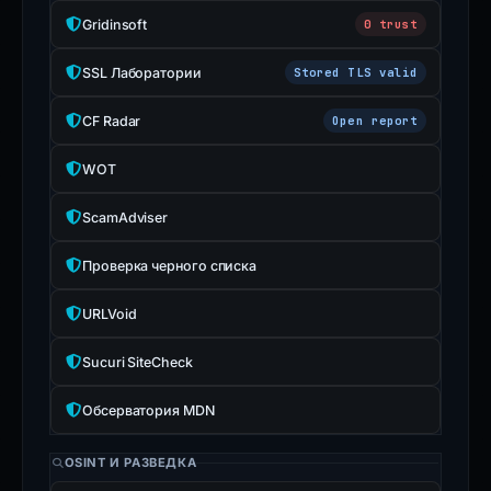
Gridinsoft
0 trust
SSL Лаборатории
Stored TLS valid
CF Radar
Open report
WOT
ScamAdviser
Проверка черного списка
URLVoid
Sucuri SiteCheck
Обсерватория MDN
OSINT И РАЗВЕДКА