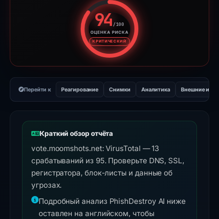
94
/100
ОЦЕНКА РИСКА
Оценка риска: 94 из 100. Ур
КРИТИЧЕСКИЙ
Перейти к
Реагирование
Снимки
Аналитика
Внешние инс
Краткий обзор отчёта
vote.moomshots.net: VirusTotal — 13
срабатываний из 95. Проверьте DNS, SSL,
регистратора, блок-листы и данные об
угрозах.
Подробный анализ PhishDestroy AI ниже
оставлен на английском, чтобы