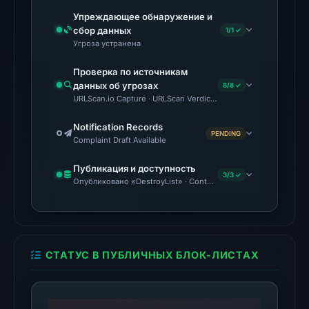
score,
Упреждающее обнаружение и
сбор данных
not
1/1 ✓
Угроза устранена
a
probability.
Проверка по источникам
данных об угрозах
8/8 ✓
VirusTotal
URLScan.io Capture · URLScan Verdict · Cloudflare Radar Report
recorded
Notification Records
4
PENDING
Complaint Draft Available
detections
among
Публикация и доступность
3/3 ✓
92
Опубликовано «DestroyList» · Content Observed Unavailable
engines
on
Jul
18,
СТАТУС В ПУБЛИЧНЫХ БЛОК-ЛИСТАХ
2026
at
16:45