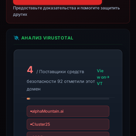
be
Предоставьте доказательства и помогите защитить
treated
других
as
malicious
solely
АНАЛИЗ VIRUSTOTAL
because
it
appears
here.
4
Vie
/ Поставщики средств
The
w on
collected
безопасности 92 отметили этот
VT
metadata
домен
suggests
Ledger
as
alphaMountain.ai
the
Cluster25
apparent
target.