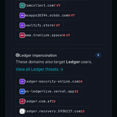
tamcollect.com
7 VT
msapps20394.ocbdc.com
9 VT
vaultify.store
1 VT
www.tronlink.space
14 VT
Ledger impersonation
8
These domains also target
Ledger
users.
View all Ledger threats →
ledger-security-online.com
24
en-ledgerlive.vercel.app
23
ledger.com.af
23
ledger.recovery.5930217.com
23