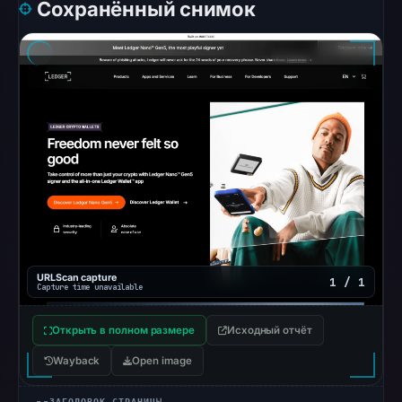
Сохранённый снимок
at
06:20
UTC.
Google
Safe
Browsing
returned
no
flag
on
May
11,
URLScan capture
1 / 1
2026
Capture time unavailable
at
14:26
Открыть в полном размере
Исходный отчёт
UTC.
Wayback
Open image
These
additional
ЗАГОЛОВОК СТРАНИЦЫ