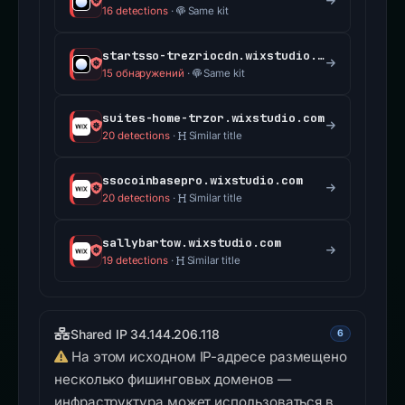
16 detections
·
Same kit
startsso-trezriocdn.wixstudio.com
15 обнаружений
·
Same kit
suites-home-trzor.wixstudio.com
20 detections
·
Similar title
ssocoinbasepro.wixstudio.com
20 detections
·
Similar title
sallybartow.wixstudio.com
19 detections
·
Similar title
Shared IP 34.144.206.118
6
На этом исходном IP-адресе размещено
несколько фишинговых доменов —
инфраструктура может использоваться в