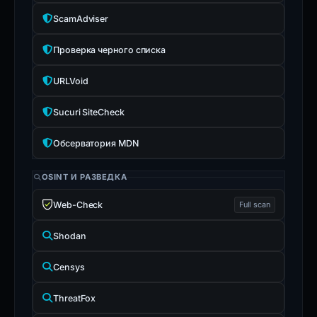
ScamAdviser
Проверка черного списка
URLVoid
Sucuri SiteCheck
Обсерватория MDN
OSINT И РАЗВЕДКА
Web-Check
Full scan
Shodan
Censys
ThreatFox