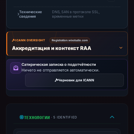
the
cause.
Технические
DNS, SAN в протоколе SSL,
сведения
временные метки
Registration
records
list
GoDaddy.com,
ICANN OVERSIGHT
Registration:
wixstudio.com
Аккредитация и контекст RAA
LLC
as
the
Сатирическая записка о подотчётности
Ничего не отправляется автоматически.
registrar
and
Черновик для ICANN
May
11,
2026
as
the
ТЕХНОЛОГИИ
· 5 IDENTIFIED
registration
date.