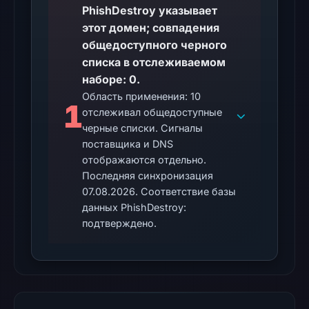
UTC.
PhishDestroy указывает
The
этот домен; совпадения
same
общедоступного черного
snapshot
списка в отслеживаемом
provides
наборе: 0.
additional
Область применения: 10
1
отслеживал общедоступные
context.
черные списки. Сигналы
The
поставщика и DNS
external
отображаются отдельно.
blocklist
Последняя синхронизация
snapshot
07.08.2026. Соответствие базы
contained
данных PhishDestroy:
no
подтверждено.
matches
on
Aug
7,
2026