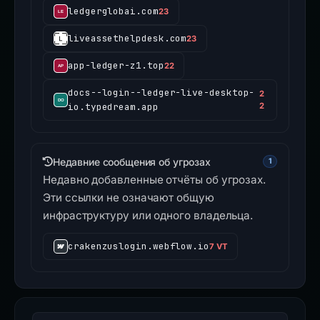
ledgerglobai.com
23
liveassethelpdesk.com
23
app-ledger-z1.top
22
docs--login--ledger-live-desktop-
2
io.typedream.app
2
Недавние сообщения об угрозах
1
Недавно добавленные отчёты об угрозах.
Эти ссылки не означают общую
инфраструктуру или одного владельца.
crakenzuslogin.webflow.io
7 VT