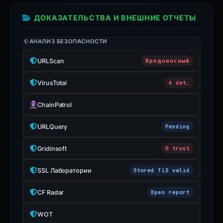
an
ДОКАЗАТЕЛЬСТВА И ВНЕШНИЕ ОТЧЕТЫ
appeal
if
АНАЛИЗ БЕЗОПАСНОСТИ
this
report
URLScan
Вредоносный
is
inaccurate.
VirusTotal
4 det.
ChainPatrol
URLQuery
Pending
Gridinsoft
0 trust
SSL Лаборатории
Stored TLS valid
CF Radar
Open report
WOT