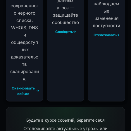
данных
наблюдаем
сохраненног
угроз —
ые
о черного
защищайте
изменения
списка,
сообщество
доступности
WHOIS, DNS
Сообщить
и
Отслеживать
общедоступ
ных
доказательс
тв
сканировани
я.
Сканировать
сейчас
Будьте в курсе событий, берегите себя
Отслеживайте актуальные угрозы или