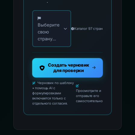
.
Выберите свою страну для официальных ко
Выберите
Каталог 97 стран
свою
страну...
Создать черновик
для проверки
Черновик по шаблону
• помощь AI с
Просмотрите и
формулировками
отправьте его
включается только с
самостоятельно
отдельного согласия.