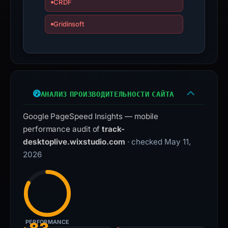
CRDF
Because
Gridinsoft
the
warning
is
not
corroborated,
АНАЛИЗ ПРОИЗВОДИТЕЛЬНОСТИ САЙТА
verify
the
Google PageSpeed Insights — mobile
domain
performance audit of
track-
independently
desktoplive.wixstudio.com
· checked May 11,
before
2026
treating
it
as
malicious
or
safe.
PERFORMANCE