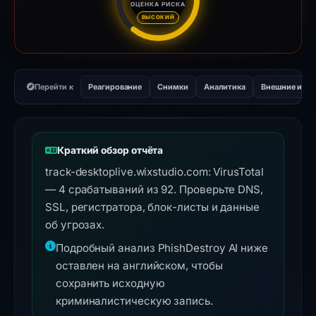
ОЦЕНКА РИСКА
Оценка риска: 67 из 100. Ур
ВЫСОКИЙ
Перейти к
Реагирование
Снимки
Аналитика
Внешние инс
Краткий обзор отчёта
track-desktoplive.wixstudio.com: VirusTotal
— 4 срабатываний из 92. Проверьте DNS,
SSL, регистратора, блок-листы и данные
об угрозах.
Подробный анализ PhishDestroy AI ниже
оставлен на английском, чтобы
сохранить исходную
криминалистическую запись.