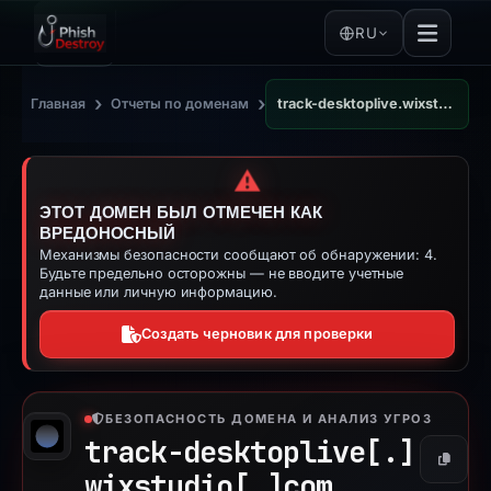
RU
›
›
Главная
Отчеты по доменам
track-desktoplive.wixstudio.com
⚠️
ЭТОТ ДОМЕН БЫЛ ОТМЕЧЕН КАК
ВРЕДОНОСНЫЙ
Механизмы безопасности сообщают об обнаружении: 4.
Будьте предельно осторожны — не вводите учетные
данные или личную информацию.
Создать черновик для проверки
БЕЗОПАСНОСТЬ ДОМЕНА И АНАЛИЗ УГРОЗ
track-desktoplive[.]
Копиро
wixstudio[.]
com