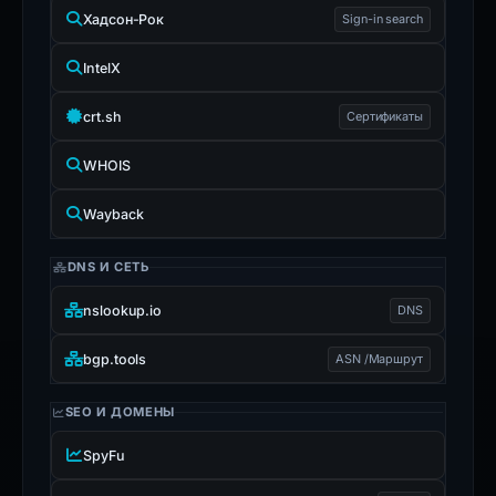
Хадсон-Рок
Sign-in search
IntelX
crt.sh
Сертификаты
WHOIS
Wayback
DNS И СЕТЬ
nslookup.io
DNS
bgp.tools
ASN /Маршрут
SEO И ДОМЕНЫ
SpyFu