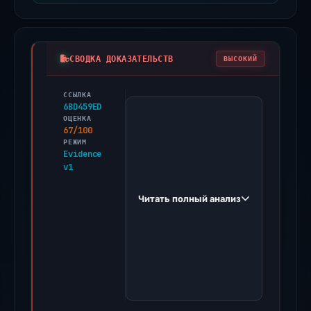
СВОДКА ДОКАЗАТЕЛЬСТВ
ВЫСОКИЙ
ССЫЛКА
PhishDestroy
6BD459ED
first
ОЦЕНКА
67/100
observed
РЕЖИМ
track-
Evidence
v1
desktoplive.wixstudio.com
on
Читать полный анализ
May
11,
2026.
One
third-
party
source