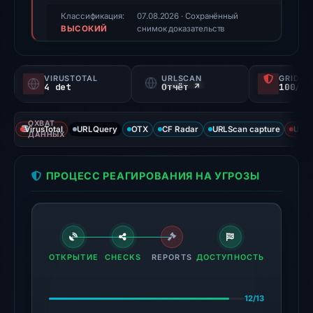
reported
Классификация:
07.08.2026
· Сохранённый
ВЫСОКИЙ
a
снимок доказательств
positive
finding;
VIRUSTOTAL
URLSCAN
GRIDIN
this
4 det
Отчёт ↗
100/
snapshot
contains
ОХВАТ
VirusTotal
URLQuery
OTX
CF Radar
URLScan capture
URLS
no
ДАННЫХ
second
corroborating
ПРОЦЕСС РЕАГИРОВАНИЯ НА УГРОЗЫ
source.
Evidence
score:
67/100;
this
ОТКРЫТИЕ
CHECKS
REPORTS
ДОСТУПНОСТЬ
is
a
12/13
triage