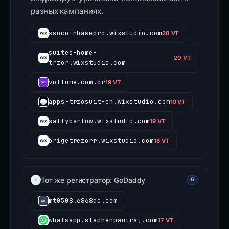
разных кампаниях.
ssocoinbasepro.wixstudio.com
20 VT
suites-home-
20 VT
trzor.wixstudio.com
vollume.com.br
19 VT
apps-trzosuit-en.wixstudio.com
19 VT
sallybartow.wixstudio.com
19 VT
brigetrezorr.wixstudio.com
18 VT
Тот же регистратор: GoDaddy
6
mt0508.6868dc.com
whatsapp.stephenpaulraj.com
17 VT