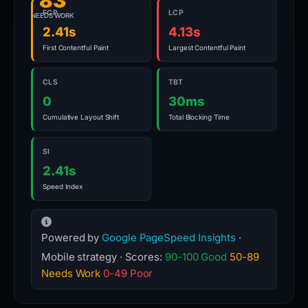
83
Do
FCP
LCP
NEEDS WORK
not
2.41s
4.13s
submit
First Contentful Paint
Largest Contentful Paint
credentials
or
CLS
TBT
payment
0
30ms
details
Cumulative Layout Shift
Total Blocking Time
unless
the
SI
address
2.41s
has
Speed Index
been
confirmed
through
Powered by
Google PageSpeed Insights
·
the
Mobile strategy · Scores:
90-100 Good
50-89
expected
Needs Work
0-49 Poor
service.
Submit