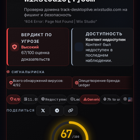
Проверка домена track-desktoplive.wixstudio.com на
фишинг и безопасность
“404 Error: Page Not Found | Wix Studio”
ДОСТУПНОСТЬ
ВЕРДИКТ ПО
Контент недоступен
УГРОЗЕ
Контент был
Высокий
недоступен в
67/100 оценка
последнем
доказательств
наблюдении.
СИГНАЛЫ РИСКА
Всего обнаружений вирусов:
Олицетворение бренда:
4/92
Ledger
4/92 VT
11.05.2026
Недоступно с 06.06.2026
Ledger
Generic Phishing
7h to unavailable
U
ПОДЕЛИТЬСЯ
67
/100