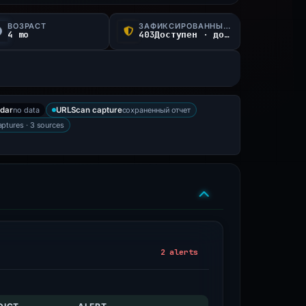
ВОЗРАСТ
ЗАФИКСИРОВАННЫЙ СТАТУС
4 mo
403Доступен · доступ ограничен
no data
сохраненный отчет
dar
URLScan capture
aptures · 3 sources
2 alerts