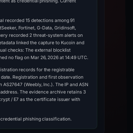
tent as credential phishing. Current
tal recorded 15 detections among 91
eker, Fortinet, G-Data, Gridinsoft,
ery recorded 2 threat-system alerts on
tadata linked the capture to Kucoin and
ual checks: The external blocklist
ed no flag on Mar 26, 2026 at 14:49 UTC.
tration records for the registrable
date. Registration and first observation
on AS27647 (Weebly, Inc.). The IP and ASN
is address. The evidence archive retains 3
pt / E7 as the certificate issuer with
redential phishing classification.