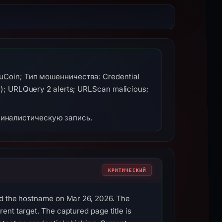
uCoin; Тип мошенничества: Credential
); URLQuery 2 alerts; URLScan malicious;
миналистическую запись.
КРИТИЧЕСКИЙ
ed the hostname on Mar 26, 2026. The
nt target. The captured page title is