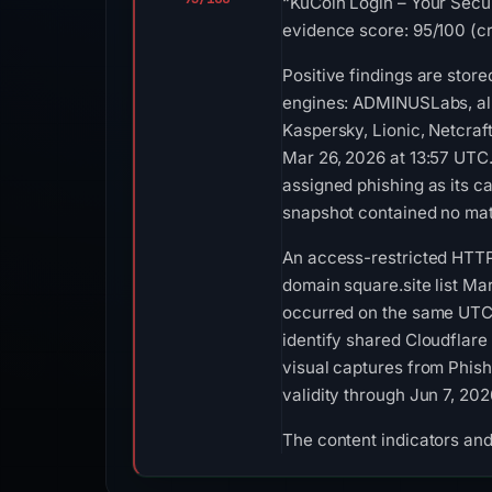
“KuCoin Login – Your Secur
evidence score: 95/100 (cri
Positive findings are stor
engines: ADMINUSLabs, alph
Kaspersky, Lionic, Netcraf
Mar 26, 2026 at 13:57 UTC.
assigned phishing as its c
snapshot contained no mat
An access-restricted HTTP
domain square.site list Mar
occurred on the same UTC d
identify shared Cloudflare 
visual captures from Phish
validity through Jun 7, 20
The content indicators and