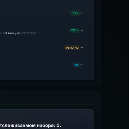
1/1 ✓
7/7 ✓
hnical Analysis Recorded
PENDING
1/2
отслеживаемом наборе: 0.