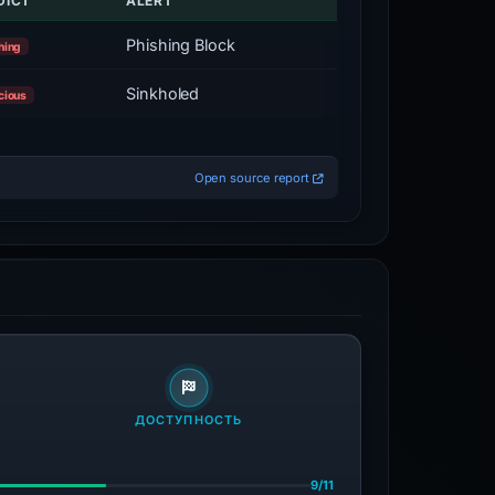
DICT
ALERT
Phishing Block
hing
Sinkholed
cious
Open source report
ДОСТУПНОСТЬ
9/11