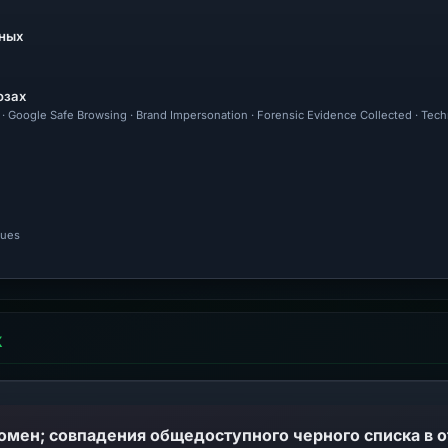
ных
озах
l · Google Safe Browsing · Brand Impersonation · Forensic Evidence Collected · Tec
nues
Х
домен; совпадения общедоступного черного списка в 