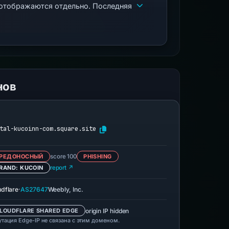
 отображаются отдельно. Последняя
нов
tal-kucoinn-com.square.site
РЕДОНОСНЫЙ
score 100
PHISHING
RAND: KUCOIN
report ↗
·
udflare
AS27647
Weebly, Inc.
origin IP hidden
LOUDFLARE SHARED EDGE
утация Edge-IP не связана с этим доменом.