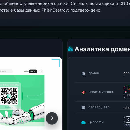
ал общедоступные черные списки. Сигналы поставщика и DNS
тствие базы данных PhishDestroy: подтверждено.
Аналитика доме
por
домен
В
urlscan verdict
B
clo
сервер / asn
C
ip context
Реп