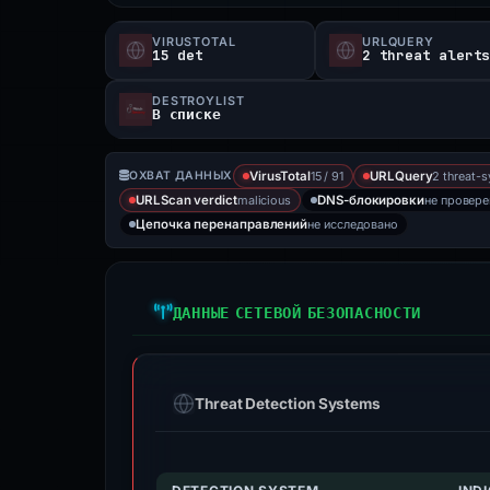
VIRUSTOTAL
URLQUERY
15 det
2 threat alert
DESTROYLIST
В списке
15 / 91
2 threat-s
ОХВАТ ДАННЫХ
VirusTotal
URLQuery
malicious
не провер
URLScan verdict
DNS-блокировки
не исследовано
Цепочка перенаправлений
ДАННЫЕ СЕТЕВОЙ БЕЗОПАСНОСТИ
Threat Detection Systems