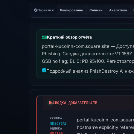
Перейти к
Реагирование
Снимки
Аналитика
Краткий обзор отчёта
portal-kucoinn-com.square.site — Доступ
Phishing. Сводка доказательств: VT 15/91
GSB no flag; BL 0; PD 95/100. Регистратор
Подробный анализ PhishDestroy AI ни
СВОДКА ДОКАЗАТЕЛЬСТВ
ССЫЛКА
portal-kucoinn-com.square.
8D8696AB
hostname explicitly refere
ОЦЕНКА
95/100