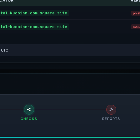
ICATOR
VER
rtal-kucoinn-com.square.site
phis
rtal-kucoinn-com.square.site
mali
7 UTC
CHECKS
REPORTS