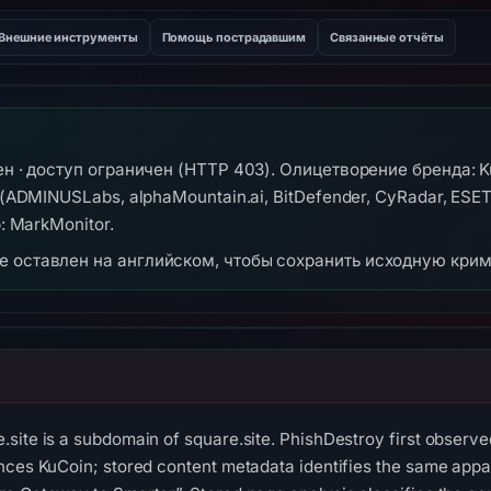
Внешние инструменты
Помощь пострадавшим
Связанные отчёты
ен · доступ ограничен (HTTP 403). Олицетворение бренда: K
 (ADMINUSLabs, alphaMountain.ai, BitDefender, CyRadar, ESET
: MarkMonitor.
же оставлен на английском, чтобы сохранить исходную кри
site is a subdomain of square.site. PhishDestroy first observ
nces KuCoin; stored content metadata identifies the same appare