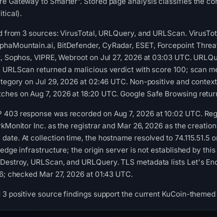
e Gateway to Smarter”. Stored page analysis classifies the con
tical).
ed from 3 sources: VirusTotal, URLQuery, and URLScan. VirusTo
aMountain.ai, BitDefender, CyRadar, ESET, Forcepoint ThreatSe
t, Sophos, VIPRE, Webroot on Jul 27, 2026 at 03:03 UTC. URLQu
 URLScan returned a malicious verdict with score 100; scan me
ategory on Jul 29, 2026 at 02:46 UTC. Non-positive and context
ches on Aug 7, 2026 at 18:20 UTC. Google Safe Browsing return
 403 response was recorded on Aug 7, 2026 at 10:02 UTC. Regis
kMonitor Inc. as the registrar and Mar 26, 2026 as the creation 
ate. At collection time, the hostname resolved to 74.115.51.5 
edge infrastructure; the origin server is not established by th
Destroy, URLScan, and URLQuery. TLS metadata lists Let's Encry
26; checked Mar 27, 2026 at 01:43 UTC.
 3 positive source findings support the current KuCoin-themed c