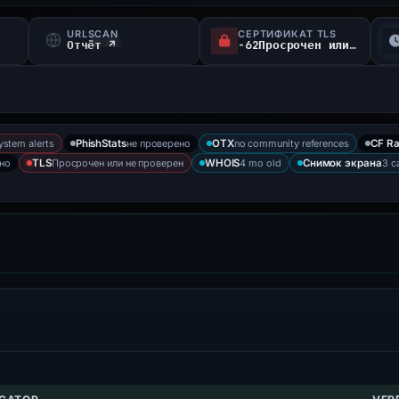
URLSCAN
СЕРТИФИКАТ TLS
s
Отчёт ↗
-62Просрочен или не проверен d
ystem alerts
не проверено
no community references
PhishStats
OTX
CF Ra
ено
Просрочен или не проверен
4 mo old
3 c
TLS
WHOIS
Снимок экрана