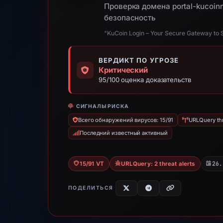
Проверка домена portal-kucoinn
безопасность
“KuCoin Login – Your Secure Gateway to 
ВЕРДИКТ ПО УГРОЗЕ
Критический
95/100 оценка доказательств
СИГНАЛЫ РИСКА
Всего обнаружений вирусов: 15/91
URLQuery thr
Последний известный активный
26.
15/91 VT
URLQuery: 2 threat alerts
ПОДЕЛИТЬСЯ