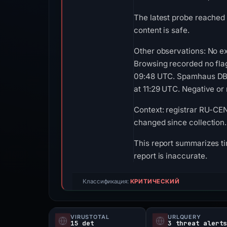
The latest probe reached 
content is safe.
Other observations: No ex
Browsing recorded no fla
09:48 UTC. Spamhaus DBL 
at 11:29 UTC. Negative or 
Context: registrar RU-CEN
changed since collection.
This report summarizes ti
report is inaccurate.
Классификация:
КРИТИЧЕСКИЙ
VIRUSTOTAL
URLQUERY
15 det
3 threat alert