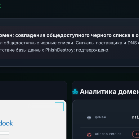
Х
домен; совпадения общедоступного черного списка в 
ал общедоступные черные списки. Сигналы поставщика и DNS
тствие базы данных PhishDestroy: подтверждено.
Аналитика доме
mai
домен
urlscan verdict
В