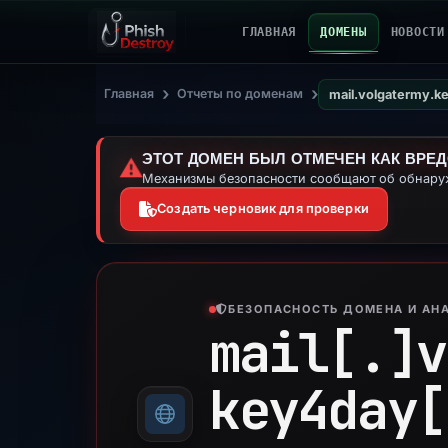
ГЛАВНАЯ
ДОМЕНЫ
НОВОСТИ
›
›
Главная
Отчеты по доменам
mail.volgatermy.k
ЭТОТ ДОМЕН БЫЛ ОТМЕЧЕН КАК ВРЕ
⚠️
Механизмы безопасности сообщают об обнаруж
Создать черновик для проверки
БЕЗОПАСНОСТЬ ДОМЕНА И АНА
mail[.]
v
key4day[