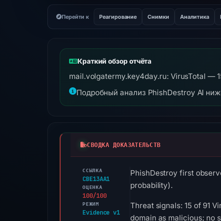
Перейти к
Реагирование
Снимки
Аналитика
Краткий обзор отчёта
mail.volgatermy.key4day.ru: VirusTotal —
Подробный анализ PhishDestroy AI ни
СВОДКА ДОКАЗАТЕЛЬСТВ
ССЫЛКА
PhishDestroy first observ
CBE13AA1
probability).
ОЦЕНКА
100/100
РЕЖИМ
Threat signals: 15 of 91 
Evidence v1
domain as malicious; no 