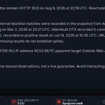
the domain (HTTP 302) on Aug 6, 2026 at 22:18 UTC. Reachabili
ternal blocklist matches were recorded in the snapshot from A
g on Mar 2, 2026 at 20:21 UTC. AlienVault OTX recorded 0 comm
recorded no positive result on Jul 14, 2026 at 10:35 UTC. UR
missing results do not establish safety.
TER-RU, IP address 92.53.96.117, apparent target Outlook Web 
me-bound observations, not a live guarantee. Avoid interacting 
DNS SECURITY
CF RADAR
s
515/
Вредоносный