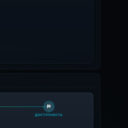
Phishing Block
ru
phishing
Sinkholed
ru
malicious
ДОСТУПНОСТЬ