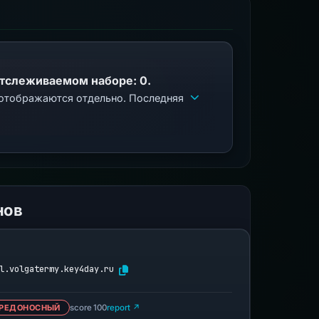
отслеживаемом наборе: 0.
 отображаются отдельно. Последняя
нов
l.volgatermy.key4day.ru
РЕДОНОСНЫЙ
score 100
report ↗