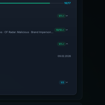
16/17
1/1 ✓
13/13 ✓
ks · CF Radar: Malicious · Brand Impersonation · Forensic Evidence Collected · Techn
1/1 ✓
09.02.2026
1/2