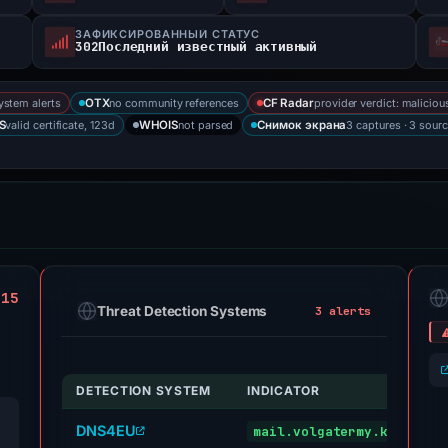
ЗАФИКСИРОВАННЫЙ СТАТУС
302Последний известный активный
ystem alerts
no community references
provider verdict: maliciou
OTX
CF Radar
valid certificate, 123d
not parsed
3 captures · 3 sour
S
WHOIS
Снимок экрана
 15
Threat Detection Systems
3 alerts
DETECTION SYSTEM
INDICATOR
DNS4EU
mail.volgatermy.key4day.