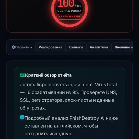
100
/100
ОЦЕНКА РИСКА
Оценка риска: 100 из 100. У
КРИТИЧЕСКИЙ
Перейти к
Реагирование
Снимки
Аналитика
Внешние инс
Краткий обзор отчёта
automaticpoolcoversanjose.com: VirusTotal
— 16 срабатываний из 95. Проверьте DNS,
SSL, регистратора, блок-листы и данные
об угрозах.
Подробный анализ PhishDestroy AI ниже
оставлен на английском, чтобы
сохранить исходную