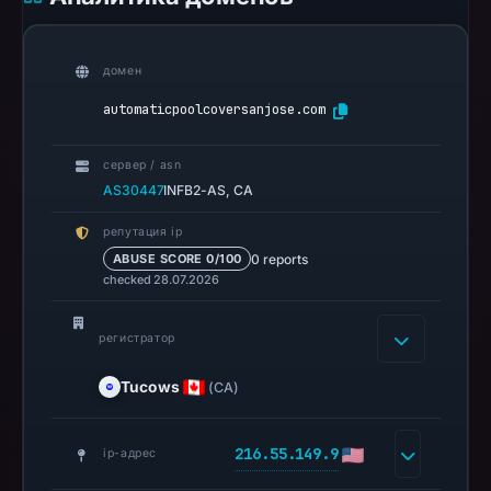
observations:
No
external
домен
blocklist
automaticpoolcoversanjose.com
matches
were
сервер / asn
recorded
AS30447
INFB2-AS, CA
in
the
репутация ip
snapshot
0 reports
ABUSE SCORE 0/100
from
checked 28.07.2026
Aug
7,
регистратор
2026
Tucows
(CA)
at
06:20
UTC.
216.55.149.9
ip-адрес
Spamhaus