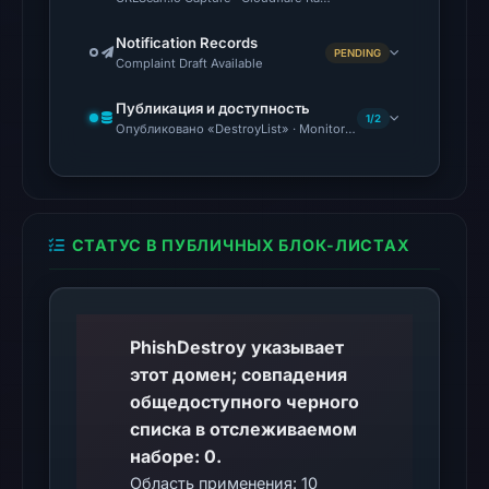
AlienVault
Notification Records
OTX
PENDING
Complaint Draft Available
recorded
18
Публикация и доступность
1/2
community
Опубликовано «DestroyList» · Monitoring Continues
pulse
references
on
Mar
СТАТУС В ПУБЛИЧНЫХ БЛОК-ЛИСТАХ
1,
2026
at
PhishDestroy указывает
19:28
этот домен; совпадения
UTC.
общедоступного черного
Cloudflare
списка в отслеживаемом
Radar
наборе: 0.
classified
the
Область применения: 10