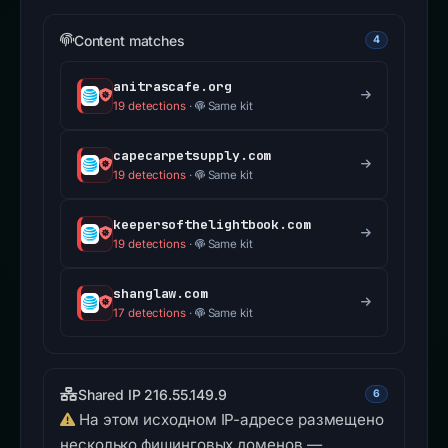
Content matches
4
anitrascafe.org
19 detections
·
Same kit
capecarpetsupply.com
19 detections
·
Same kit
keepersofthelightbook.com
19 detections
·
Same kit
shanglaw.com
17 detections
·
Same kit
Shared IP 216.55.149.9
6
На этом исходном IP-адресе размещено
несколько фишинговых доменов —