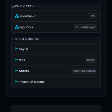
DNS И СЕТЬ
nslookup.io
DNS
bgp.tools
ASN /Маршрут
SEO И ДОМЕНЫ
SpyFu
Моз
DA/PA
Ahrefs
Обратные ссылки
Глубокий анализ