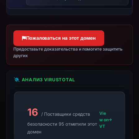
3,
2026
at
01:23
UTC.
Пожаловаться на этот домен
Negative
Предоставьте доказательства и помогите защитить
or
других
missing
results
do
АНАЛИЗ VIRUSTOTAL
not
establish
safety.
Context:
16
Vie
/ Поставщики средств
registrar
w on
безопасности 95 отметили этот
Tucows
VT
домен
Domains