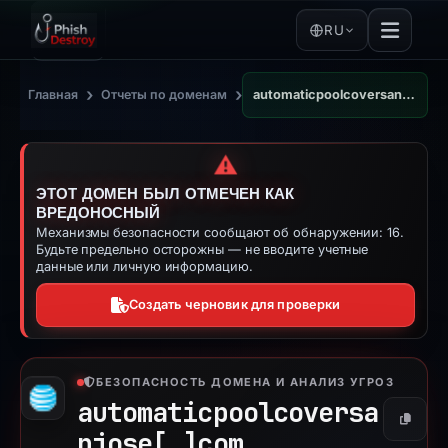
RU
›
›
Главная
Отчеты по доменам
automaticpoolcoversanjose.com
⚠️
ЭТОТ ДОМЕН БЫЛ ОТМЕЧЕН КАК
ВРЕДОНОСНЫЙ
Механизмы безопасности сообщают об обнаружении: 16.
Будьте предельно осторожны — не вводите учетные
данные или личную информацию.
Создать черновик для проверки
БЕЗОПАСНОСТЬ ДОМЕНА И АНАЛИЗ УГРОЗ
automaticpoolcoversa
Копиро
njose[.]
com