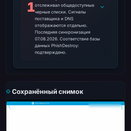
1
отслеживал общедоступные
domain
черные списки. Сигналы
as
поставщика и DNS
malicious;
отображаются отдельно.
no
Последняя синхронизация
source
07.08.2026. Соответствие базы
timestamp
данных PhishDestroy:
was
подтверждено.
recorded.
The
latest
probe
Сохранённый снимок
reached
the
domain
(HTTP
200)
on