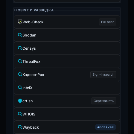
OSINT И РАЗВЕДКА
Web-Check
Full scan
Shodan
Censys
ThreatFox
Хадсон-Рок
Sign-in search
IntelX
crt.sh
Сертификаты
WHOIS
Wayback
Archived