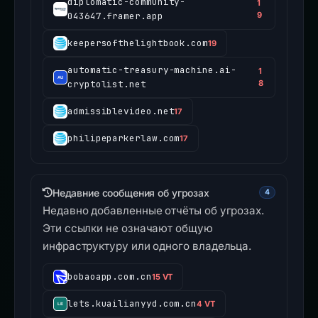
diplomatic-community-
1
043647.framer.app
9
keepersofthelightbook.com
19
automatic-treasury-machine.ai-
1
cryptolist.net
8
admissiblevideo.net
17
philipeparkerlaw.com
17
Недавние сообщения об угрозах
4
Недавно добавленные отчёты об угрозах.
Эти ссылки не означают общую
инфраструктуру или одного владельца.
bobaoapp.com.cn
15 VT
lets.kuailianyyd.com.cn
4 VT