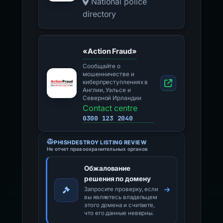
National police
directory
«Action Fraud»
Сообщайте о
мошенничестве и
киберпреступлениях в
Англии, Уэльсе и
Северной Ирландии
Contact centre
0300 123 2040
PHISHDESTROY LISTING REVIEW
Не отчет правоохранительных органов
Обжалование
решения по домену
Запросите проверку, если
вы являетесь владельцем
этого домена и считаете,
что его данные неверны.