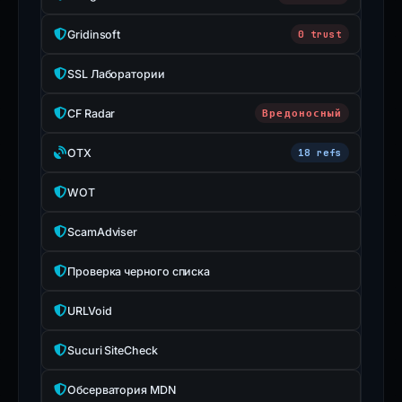
Gridinsoft
0 trust
SSL Лаборатории
CF Radar
Вредоносный
OTX
18 refs
WOT
ScamAdviser
Проверка черного списка
URLVoid
Sucuri SiteCheck
Обсерватория MDN