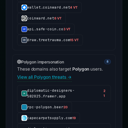
wallet.coinward.net
4 VT
coinward.net
6 VT
api.safe-coin.co
3 VT
draw.treetrauma.com
15 VT
Polygon impersonation
8
These domains also target
Polygon
users.
View all Polygon threats →
diplomatic-designers-
2
582025.framer.app
1
rpc-polygon.beer
20
capecarpetsupply.com
19