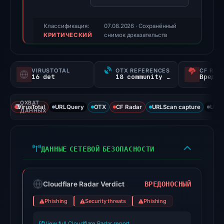
triage
score,
Классификация:
07.08.2026
· Сохранённый
КРИТИЧЕСКИЙ
not
снимок доказательств
a
probability).
VIRUSTOTAL
OTX REFERENCES
CF RAD
16 det
18 community refs
Вредон
Threat
signals:
ОХВАТ
16
VirusTotal
URLQuery
OTX
CF Radar
URLScan capture
URLS
ДАННЫХ
of
95
VirusTotal
ДАННЫЕ СЕТЕВОЙ БЕЗОПАСНОСТИ
engines
flagged
the
ВРЕДОНОСНЫЙ
Cloudflare Radar Verdict
domain
Phishing
Security threats
Phishing
on
Jul
View full Cloudflare Radar report