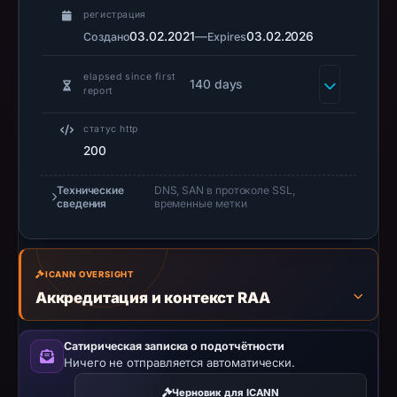
DBL
регистрация
recorded
03.02.2021
—
03.02.2026
Создано
Expires
no
positive
elapsed since first
140 days
report
result
on
статус http
Jul
200
14,
2026
Технические
DNS, SAN в протоколе SSL,
сведения
временные метки
at
18:35
UTC.
URLScan
ICANN OVERSIGHT
captured
Аккредитация и контекст RAA
the
domain
Сатирическая записка о подотчётности
on
Ничего не отправляется автоматически.
Mar
Черновик для ICANN