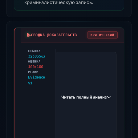
криминалистическую запись.
СВОДКА ДОКАЗАТЕЛЬСТВ
КРИТИЧЕСКИЙ
ССЫЛКА
PhishDestroy
323D3563
first
ОЦЕНКА
100/100
observed
РЕЖИМ
automaticpoolcoversanjose.com
Evidence
v1
on
Oct
Читать полный анализ
26,
2025.
Evidence
score:
100/100
(a