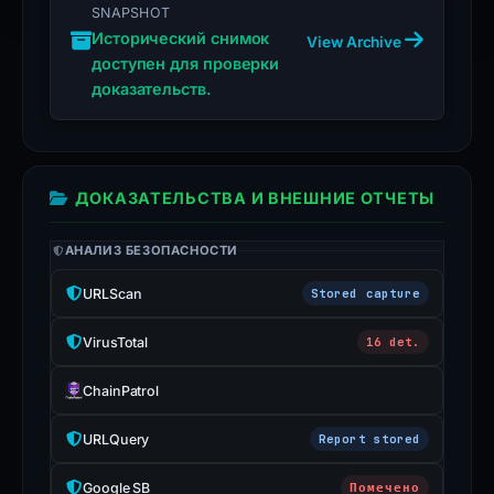
SNAPSHOT
appeal
Исторический снимок
View Archive
if
доступен для проверки
the
доказательств.
report
is
inaccurate.
ДОКАЗАТЕЛЬСТВА И ВНЕШНИЕ ОТЧЕТЫ
АНАЛИЗ БЕЗОПАСНОСТИ
URLScan
Stored capture
VirusTotal
16 det.
ChainPatrol
URLQuery
Report stored
Google SB
Помечено