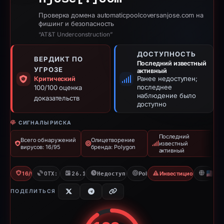
Проверка домена automaticpoolcoversanjose.com на
фишинг и безопасность
“AT&T Underconstruction”
ДОСТУПНОСТЬ
ВЕРДИКТ ПО
Последний известный
УГРОЗЕ
активный
Ранее недоступен;
Критический
последнее
100/100 оценка
наблюдение было
доказательств
доступно
СИГНАЛЫ РИСКА
Последний
Всего обнаружений
Олицетворение
известный
вирусов: 16/95
бренда: Polygon
активный
16/95 VT
OTX: 18 refs
26.10.2025
Недоступно с 06.06.2026
Polygon
Инвестиционное моше
U
ПОДЕЛИТЬСЯ