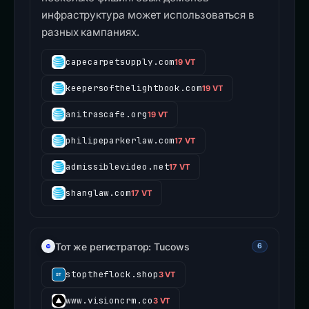
инфраструктура может использоваться в
разных кампаниях.
capecarpetsupply.com
19 VT
keepersofthelightbook.com
19 VT
anitrascafe.org
19 VT
philipeparkerlaw.com
17 VT
admissiblevideo.net
17 VT
shanglaw.com
17 VT
Тот же регистратор: Tucows
6
stoptheflock.shop
3 VT
www.visioncrm.co
3 VT