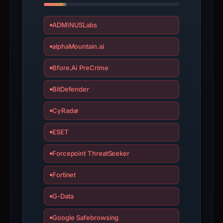
Inc.,
IP
ADMINUSLabs
address
216.55.149.9,
alphaMountain.ai
registration
date
Bfore.Ai PreCrime
Feb
3,
BitDefender
2021,
CyRadar
apparent
target
ESET
Polygon.
Infrastructure
Forcepoint ThreatSeeker
details
Fortinet
may
have
G-Data
changed
since
Google Safebrowsing