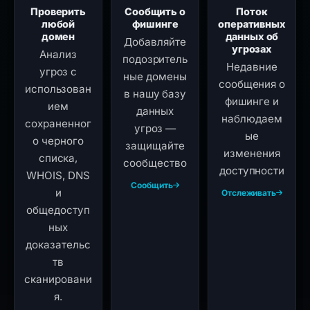
Проверить
Сообщить о
Поток
любой
фишинге
оперативных
домен
данных об
Добавляйте
угрозах
Анализ
подозритель
Недавние
угроз с
ные домены
сообщения о
использован
в нашу базу
фишинге и
ием
данных
наблюдаем
сохраненног
угроз —
ые
о черного
защищайте
изменения
списка,
сообщество
доступности
WHOIS, DNS
Сообщить
и
Отслеживать
общедоступ
ных
доказательс
тв
сканировани
я.