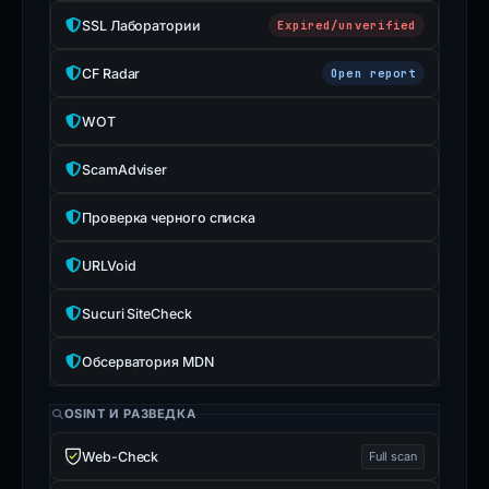
SSL Лаборатории
Expired/unverified
CF Radar
Open report
WOT
ScamAdviser
Проверка черного списка
URLVoid
Sucuri SiteCheck
Обсерватория MDN
OSINT И РАЗВЕДКА
Web-Check
Full scan