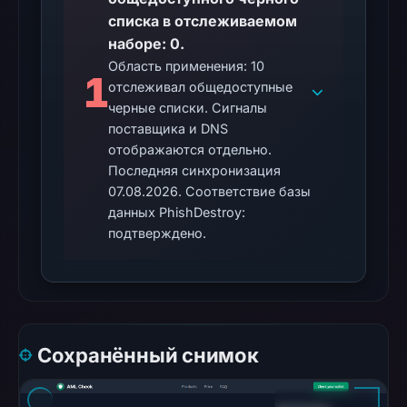
blocklist
списка в отслеживаемом
matches
наборе: 0.
were
Область применения: 10
recorded
1
отслеживал общедоступные
in
черные списки. Сигналы
the
поставщика и DNS
snapshot
отображаются отдельно.
from
Последняя синхронизация
Aug
07.08.2026. Соответствие базы
7,
данных PhishDestroy:
подтверждено.
2026
at
02:20
UTC.
Google
Safe
Сохранённый снимок
Browsing
recorded