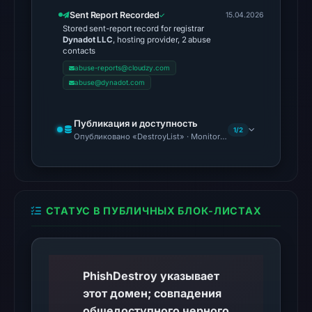
at
Sent Report Recorded
15.04.2026
01:46
Stored sent-report record for registrar
Dynadot LLC
, hosting provider, 2 abuse
UTC.
contacts
Reachability
abuse-reports@cloudzy.com
alone
abuse@dynadot.com
does
not
Публикация и доступность
1/2
establish
Опубликовано «DestroyList» · Monitoring Continues
whether
the
content
is
СТАТУС В ПУБЛИЧНЫХ БЛОК-ЛИСТАХ
safe.
Other
observations:
PhishDestroy указывает
No
этот домен; совпадения
external
общедоступного черного