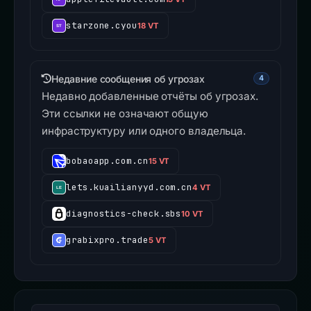
starzone.cyou
18 VT
Недавние сообщения об угрозах
4
Недавно добавленные отчёты об угрозах.
Эти ссылки не означают общую
инфраструктуру или одного владельца.
bobaoapp.com.cn
15 VT
lets.kuailianyyd.com.cn
4 VT
diagnostics-check.sbs
10 VT
grabixpro.trade
5 VT