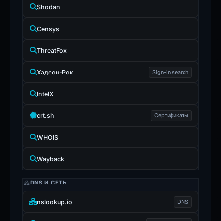
Shodan
Censys
ThreatFox
Хадсон-Рок
Sign-in search
IntelX
crt.sh
Сертификаты
WHOIS
Wayback
DNS И СЕТЬ
nslookup.io
DNS