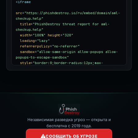
<iframe
src
=
"https://phishdestroy.io/ru/embed/domain/aml-
checkup.help"
title
=
"PhishDestroy threat report for aml-
checkup.help"
width
=
"100%"
height
=
"320"
loading
=
"lazy"
referrerpolicy
=
"no-referrer"
sandbox
=
"allow-same-origin allow-popups allow-
popups-to-escape-sandbox"
style
=
"border:0;border-radius:12px;max-
width:100%"
></iframe>
Независимая разведка угроз — открыта и
бесплатна с 2019 года.
СООБЩИТЬ ОБ УГРОЗЕ