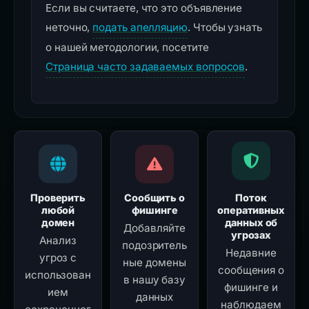
Если вы считаете, что это объявление
неточно,
подать апелляцию
. Чтобы узнать
о нашей методологии, посетите
Страница часто задаваемых вопросов
.
Проверить
Сообщить о
Поток
любой
фишинге
оперативных
домен
данных об
Добавляйте
угрозах
Анализ
подозритель
Недавние
угроз с
ные домены
сообщения о
использован
в нашу базу
фишинге и
ием
данных
наблюдаем