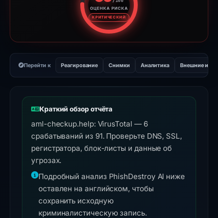
/100
ОЦЕНКА РИСКА
Оценка риска: 83 из 100. Ур
КРИТИЧЕСКИЙ
Перейти к
Реагирование
Снимки
Аналитика
Внешние инс
Краткий обзор отчёта
aml-checkup.help: VirusTotal — 6
срабатываний из 91. Проверьте DNS, SSL,
регистратора, блок-листы и данные об
угрозах.
Подробный анализ PhishDestroy AI ниже
оставлен на английском, чтобы
сохранить исходную
криминалистическую запись.