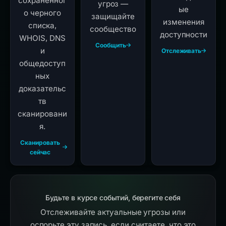
сохраненног
угроз —
ые
о черного
защищайте
изменения
списка,
сообщество
доступности
WHOIS, DNS
Сообщить
и
Отслеживать
общедоступ
ных
доказательс
тв
сканировани
я.
Сканировать
сейчас
Будьте в курсе событий, берегите себя
Отслеживайте актуальные угрозы или
оспорьте эту запись, если считаете, что это