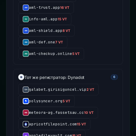
aml-trust.app
16 VT
info-aml.app
15 VT
aml-shield.app
8 VT
aml-def.one
7 VT
aml-checkup.online
5 VT
Тот же регистратор: Dynadot
6
galabet.girisiguncel.vip
2 VT
polysyncer.org
5 VT
meteora-ag.fassetsau.cc
10 VT
apricotfilepoint.com
15 VT
applefilevault.com
15 VT