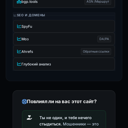
bgp.tools
ASN /Маршрут
SEO И ДОМЕНЫ
SpyFu
Моз
DA/PA
Ahrefs
Обратные ссылки
Глубокий анализ
Повлиял ли на вас этот сайт?
Ты не один, и тебе нечего
стыдиться.
Мошенники — это