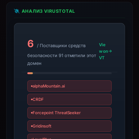
changed
since
АНАЛИЗ VIRUSTOTAL
collection.
This
report
6
Vie
/ Поставщики средств
summarizes
w on
time-
безопасности 91 отметили этот
VT
bound
домен
observations,
not
a
alphaMountain.ai
live
CRDF
guarantee.
Avoid
Forcepoint ThreatSeeker
interacting
with
Gridinsoft
the