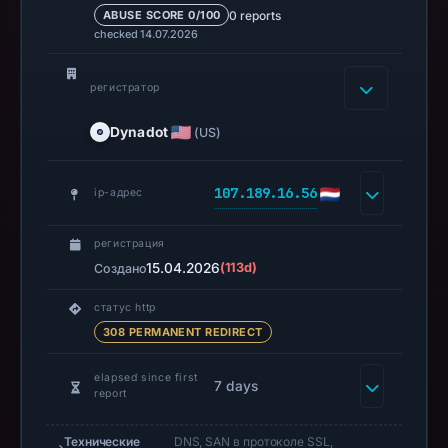
A
0 reports
ABUSE SCORE 0/100
checked 14.07.2026
URLScan
capture
is
регистратор
available,
Dynadot
(US)
but
no
capture
107.189.16.56
ip-адрес
timestamp
was
регистрация
recorded.
15.04.2026
(113d)
Создано
Negative
статус http
or
308 PERMANENT REDIRECT
missing
results
elapsed since first
7 days
do
report
not
establish
Технические
DNS, SAN в протоколе SSL,