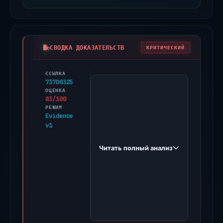
СВОДКА ДОКАЗАТЕЛЬСТВ
КРИТИЧЕСКИЙ
ССЫЛКА
PhishDestroy
737D0325
first
ОЦЕНКА
83/100
observed
РЕЖИМ
aml-
Evidence
v1
checkup.help
on
Читать полный анализ
Apr
15,
2026.
Evidence
score:
83/100