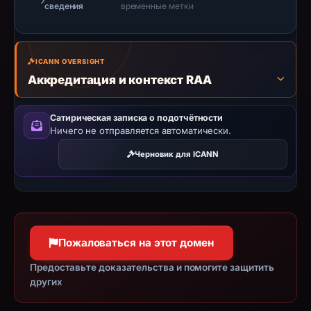
сведения
временные метки
safety.
Context:
registrar
ICANN OVERSIGHT
Dynadot
Аккредитация и контекст RAA
LLC,
IP
Сатирическая записка о подотчётности
address
Ничего не отправляется автоматически.
107.189.16.56,
Черновик для ICANN
registration
date
Apr
15,
2026.
Пожаловаться на этот домен
Infrastructure
details
Предоставьте доказательства и помогите защитить
других
may
have