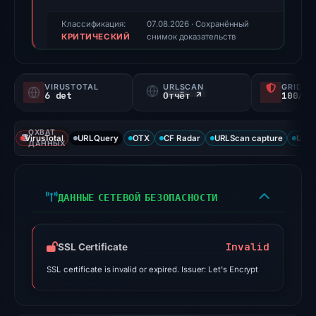
(a
triage
Классификация:
07.08.2026
· Сохранённый
КРИТИЧЕСКИЙ
score,
снимок доказательств
not
a
VIRUSTOTAL
URLSCAN
GRIDIN
probability).
6 det
Отчёт ↗
100/
Threat
ОХВАТ
signals:
VirusTotal
URLQuery
OTX
CF Radar
URLScan capture
URLS
ДАННЫХ
6
of
91
ДАННЫЕ СЕТЕВОЙ БЕЗОПАСНОСТИ
VirusTotal
engines
flagged
Invalid
SSL Certificate
the
SSL certificate is invalid or expired. Issuer: Let's Encrypt
domain
on
Jul