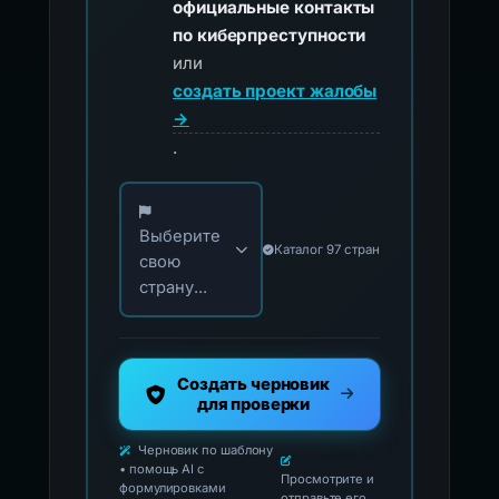
официальные контакты
по киберпреступности
или
создать проект жалобы
→
.
Выберите свою страну для официальных ко
Выберите
Каталог 97 стран
свою
страну...
Создать черновик
для проверки
Черновик по шаблону
• помощь AI с
Просмотрите и
формулировками
отправьте его