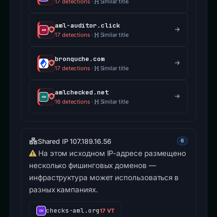
17 detections
·
Similar title
aml-auditor.click
17 detections
·
Similar title
bronquche.com
17 detections
·
Similar title
amlchecked.net
16 detections
·
Similar title
Shared IP 107.189.16.56
6
На этом исходном IP-адресе размещено
несколько фишинговых доменов —
инфраструктура может использоваться в
разных кампаниях.
checks-aml.org
17 VT