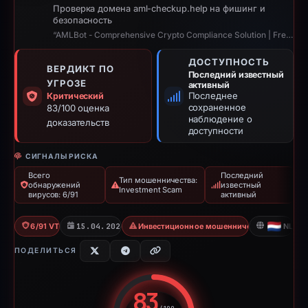
Проверка домена aml-checkup.help на фишинг и
безопасность
“AMLBot - Comprehensive Crypto Compliance Solution | Free AML Crypto Check”
ДОСТУПНОСТЬ
ВЕРДИКТ ПО
Последний известный
УГРОЗЕ
активный
Последнее
Критический
сохраненное
83/100 оценка
наблюдение о
доказательств
доступности
СИГНАЛЫ РИСКА
Всего
Последний
Тип мошенничества:
обнаружений
известный
Investment Scam
вирусов: 6/91
активный
6/91 VT
15.04.2026
Инвестиционное мошенничество
NL
ПОДЕЛИТЬСЯ
83