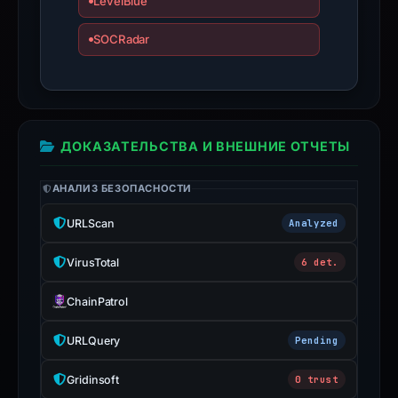
LevelBlue
domain;
submit
SOCRadar
an
appeal
if
the
report
ДОКАЗАТЕЛЬСТВА И ВНЕШНИЕ ОТЧЕТЫ
is
inaccurate.
АНАЛИЗ БЕЗОПАСНОСТИ
URLScan
Analyzed
VirusTotal
6 det.
ChainPatrol
URLQuery
Pending
Gridinsoft
0 trust