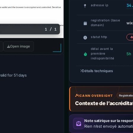
34
adresse ip
registration (base
wix
domain)
1 / 1
statut http
4
Open image
délai avant la
5h
première
indisponibilité
Détails techniques
valid for 51 days
ICANN OVERSIGHT
Registrati
Contexte de l’accrédit
Note satirique sur la respon
Rien n’est envoyé automat