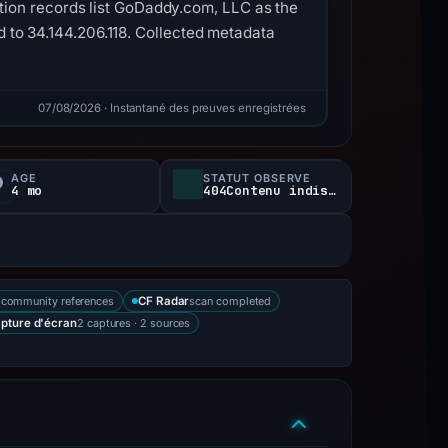
tion records list GoDaddy.com, LLC as the
ed to 34.144.206.118. Collected metadata
07/08/2026
· Instantané des preuves enregistrées
ÂGE
STATUT OBSERVÉ
4 mo
404Contenu indisponible
 community references
scan completed
CF Radar
2 captures · 2 sources
pture d'écran