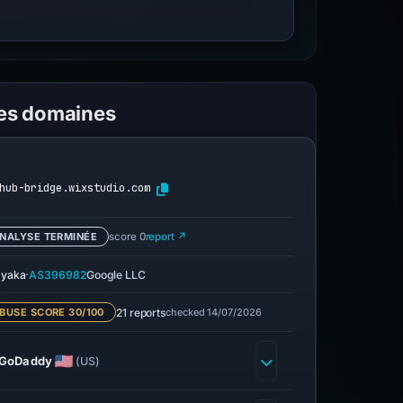
les domaines
hub-bridge.wixstudio.com
NALYSE TERMINÉE
score 0
report ↗
·
yaka
AS396982
Google LLC
21 reports
checked 14/07/2026
BUSE SCORE 30/100
GoDaddy
(US)