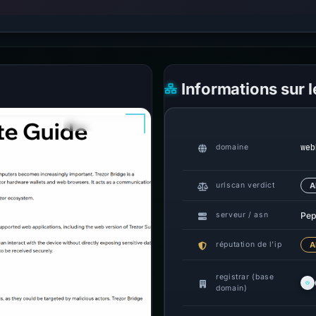
Informations sur 
web
domaine
urlscan verdict
A
Pep
serveur / asn
réputation de l’ip
A
registrar (base
domain)