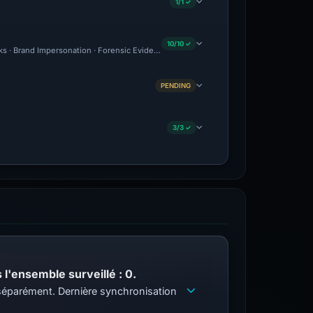
1/1 ✓
10/10 ✓
cks · Brand Impersonation · Forensic Evidence Collected · Technical Analysis Record
PENDING
3/3 ✓
l'ensemble surveillé : 0.
s séparément. Dernière synchronisation