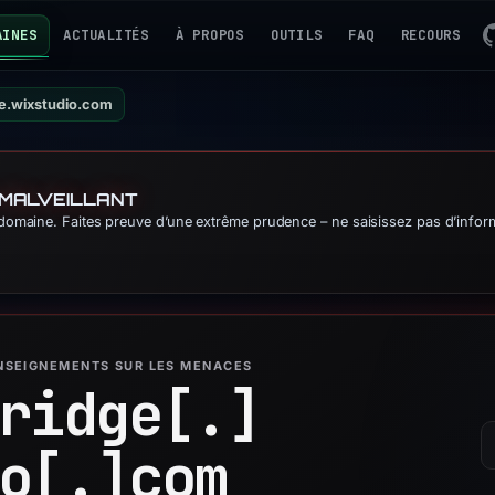
AINES
ACTUALITÉS
À PROPOS
OUTILS
FAQ
RECOURS
e.wixstudio.com
 MALVEILLANT
domaine. Faites preuve d’une extrême prudence – ne saisissez pas d’informa
ENSEIGNEMENTS SUR LES MENACES
ridge[.]
o[.]
com