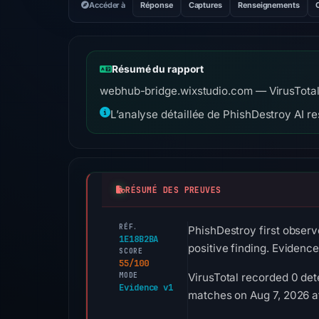
Accéder à
Réponse
Captures
Renseignements
Résumé du rapport
webhub-bridge.wixstudio.com — VirusTotal :
L’analyse détaillée de PhishDestroy AI res
RÉSUMÉ DES PREUVES
RÉF.
PhishDestroy first observ
1E18B2BA
positive finding. Evidence
SCORE
55/100
MODE
VirusTotal recorded 0 det
Evidence v1
matches on Aug 7, 2026 a