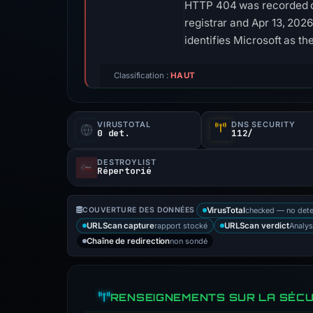
HTTP 404 was recorded on
registrar and Apr 13, 2026
identifies Microsoft as th
Classification :
HAUT
VIRUSTOTAL
DNS SECURITY
0 det.
112/
DESTROYLIST
Répertorié
checked — no dete
COUVERTURE DES DONNÉES
VirusTotal
rapport stocké
Analys
URLScan capture
URLScan verdict
non sondé
Chaîne de redirection
RENSEIGNEMENTS SUR LA SÉCU