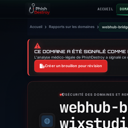
ACCUEIL
DOM
›
›
Accueil
Rapports sur les domaines
webhub-bridg
⚠️
CE DOMAINE A ÉTÉ SIGNALÉ COMME
L'analyse médico-légale de PhishDestroy a signalé ce 
Créer un brouillon pour révision
SÉCURITÉ DES DOMAINES ET R
webhub-b
wixstudi