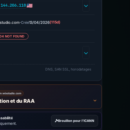
.144.206.118
studio.com
·
13/04/2026
(115d)
Créé
04 NOT FOUND
DNS, SAN SSL, horodatages
on:
wixstudio.com
ation et du RAA
sabilité
Brouillon pour l’ICANN
iquement.