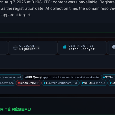
 Aug 7, 2026 at 01:08 UTC; content was unavailable. Registra
 as the registration date. At collection time, the domain resolv
e apparent target.
URLSCAN
CERTIFICAT TLS
Signaler ↗
Let's Encrypt
ctions recorded
rapport stocké — verdict détaillé en attente
no
URLQuery
OTX
e terminée
1/12
valid certificate, 51d
4 mo old
Blocs DNS
TLS
WHOIS
Ca
RITÉ RÉSEAU