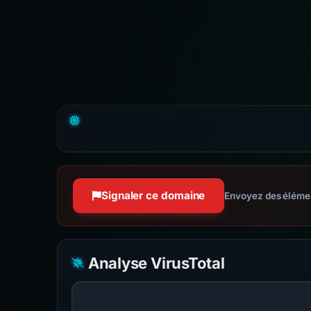
Signaler ce domaine
Envoyez des élément
Analyse VirusTotal