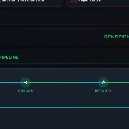
Contenu indisponible
Répertorié
RENSEIG
IPELINE
CHECKS
REPORTS