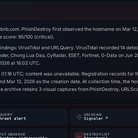
nb.com. PhishDestroy first observed the hostname on Mar 12, 2
 score: 95/100 (critical).
indings: VirusTotal and URLQuery. VirusTotal recorded 14 dete
der, Chong Lua Dao, CyRadar, ESET, Fortinet, G-Data on Jun 
 2026 at 16:02 UTC.
01:16 UTC; content was unavailable. Registration records for 
and Mar 12, 2026 as the creation date. At collection time, the h
ce archive retains 3 visual captures from PhishDestroy, URLS
QUERY
URLSCAN
hreat alert
Signaler ↗
TUT OBSERVÉ
DESTROYLIST