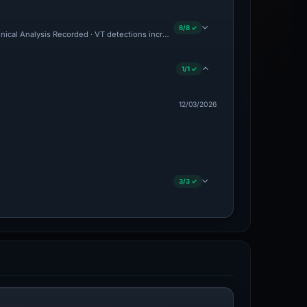
8/8 ✓
hnical Analysis Recorded · VT detections increased by 2
1/1 ✓
12/03/2026
3/3 ✓