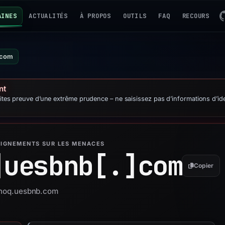
AINES
ACTUALITÉS
À PROPOS
OUTILS
FAQ
RECOURS
.com
nt
ites preuve d’une extrême prudence – ne saisissez pas d’informations d’ide
EIGNEMENTS SUR LES MENACES
]
uesbnb[.]
com
Copier
oehoq.uesbnb.com