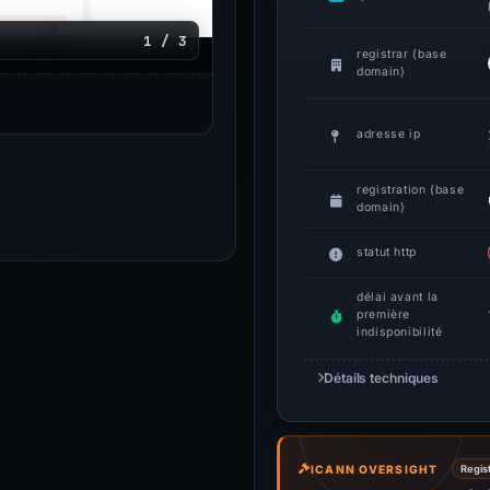
1 / 3
registrar (base
domain)
adresse ip
registration (base
domain)
statut http
délai avant la
première
indisponibilité
Détails techniques
ICANN OVERSIGHT
Regist