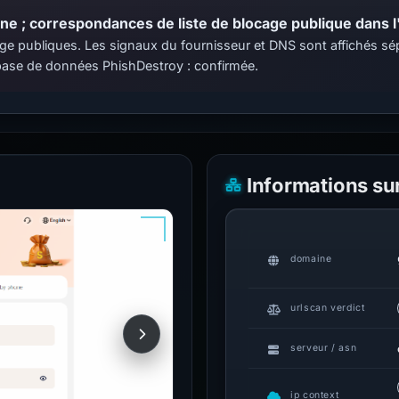
e ; correspondances de liste de blocage publique dans l'
locage publiques. Les signaux du fournisseur et DNS sont affichés 
ase de données PhishDestroy : confirmée.
Informations su
domaine
urlscan verdict
serveur / asn
ip context