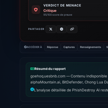
VERDICT DE MENACE
Critique
95/100 score de preuve
PARTAGER
ACCÉDER À
Réponse
Captures
Renseignements
S
Résumé du rapport
goehoq.uesbnb.com — Contenu indisponible 
alphaMountain.ai, BitDefender, Chong Lua Da
L’analyse détaillée de PhishDestroy AI reste