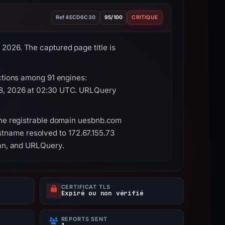
Ref 4ECD6C30
95/100
CRITIQUE
026. The captured page title is
ctions among 91 engines:
28, 2026 at 02:30 UTC. URLQuery
the registrable domain uesbnb.com
ostname resolved to 172.67.155.73
can, and URLQuery.
CERTIFICAT TLS
Expiré ou non vérifié
REPORTS SENT