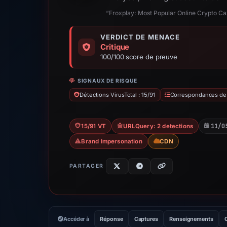
“Froxplay: Most Popular Online Crypto Ca
VERDICT DE MENACE
Critique
100/100 score de preuve
SIGNAUX DE RISQUE
Détections VirusTotal : 15/91
Correspondances de l
11/0
15/91 VT
URLQuery: 2 detections
Brand Impersonation
CDN
PARTAGER
Accéder à
Réponse
Captures
Renseignements