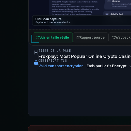
URLScan capture
Capture time unavailable
Voir en taille réelle
Rapport source
Wayback
TITRE DE LA PAGE
Froxplay: Most Popular Online Crypto Casi
CERTIFICAT TLS
Valid transport encryption
·
Émis par
Let's Encrypt
· 