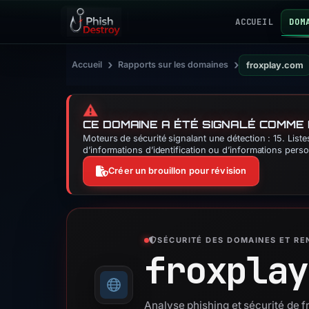
ACCUEIL
DOM
›
›
Accueil
Rapports sur les domaines
froxplay.com
⚠️
CE DOMAINE A ÉTÉ SIGNALÉ COMME
Moteurs de sécurité signalant une détection : 15. Lis
d’informations d’identification ou d’informations perso
Créer un brouillon pour révision
SÉCURITÉ DES DOMAINES ET R
froxplay
Analyse phishing et sécurité de 