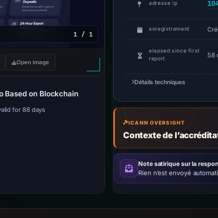
10
adresse ip
Cré
enregistrement
1 / 1
elapsed since first
58 
report
Open image
Détails techniques
no Based on Blockchain
valid for 88 days
ICANN OVERSIGHT
Contexte de l’accrédit
Note satirique sur la respon
Rien n’est envoyé automat