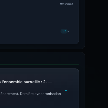
11/05/2026
1/2
PhishDestroy répertorie ce domaine ; correspondances de liste de blocage publique dans l'ensemble surveillé : 2. —
s séparément. Dernière synchronisation