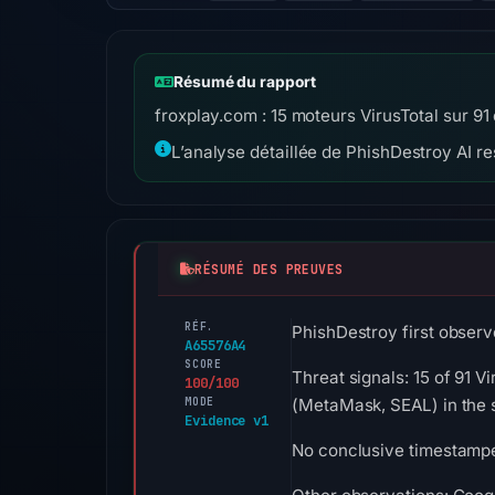
Résumé du rapport
froxplay.com : 15 moteurs VirusTotal sur 91
L’analyse détaillée de PhishDestroy AI res
RÉSUMÉ DES PREUVES
RÉF.
PhishDestroy first observ
A65576A4
SCORE
Threat signals: 15 of 91 
100/100
MODE
(MetaMask, SEAL) in the 
Evidence v1
No conclusive timestamped