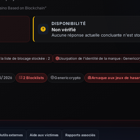
sino Based on Blockchain”
DISPONIBILITÉ
Non vérifié
Aucune réponse actuelle concluante n'est st
a liste de blocage stockée : 2
Usurpation de l'identité de la marque : Genericc
5/2026
2 Blocklists
Genericcrypto
Arnaque aux jeux de hasa
Outils externes
Aide aux victimes
Rapports associés