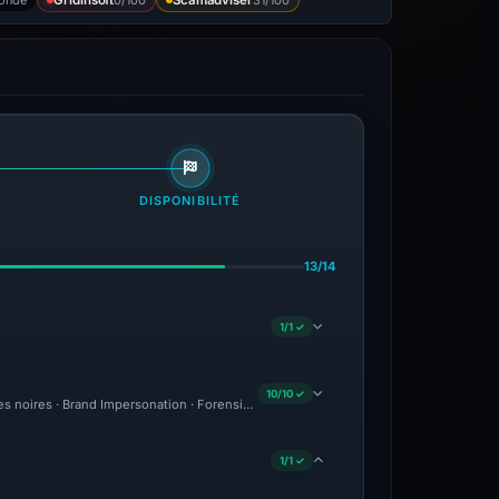
Gridinsoft
Scamadviser
DISPONIBILITÉ
13/14
1/1 ✓
10/10 ✓
tes noires · Brand Impersonation · Forensic Evidence Collected · Technical Analysis
1/1 ✓