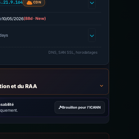
4.21.9.164
CDN
10/05/2026
(88d · New)
é
days
DNS, SAN SSL, horodatages
ation et du RAA
sabilité
Brouillon pour l’ICANN
iquement.