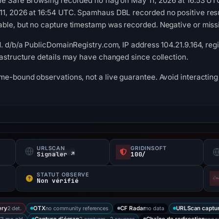
le Safe Browsing recorded no flag on May 11, 2026 at 16:53 U
1, 2026 at 16:54 UTC. Spamhaus DBL recorded no positive resul
ble, but no capture timestamp was recorded. Negative or missin
d. d/b/a PublicDomainRegistry.com, IP address 104.21.9.164, reg
rastructure details may have changed since collection.
me-bound observations, not a live guarantee. Avoid interacting 
URLSCAN
GRIDINSOFT
Signaler ↗
100/
STATUT OBSERVÉ
Non vérifié
2 det.
no community references
no data
ery
OTX
CF Radar
URLScan captu
3 mo old
2 captures · 2 sources
non 