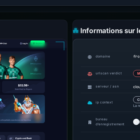
Informations sur 
fro
domaine
urlscan verdict
M
clo
serveur / asn
C
ip context
La r
bureau
d’enregistrement