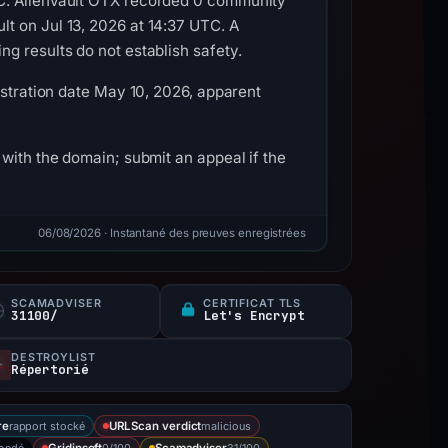
TC. AlienVault OTX recorded 0 community
t on Jul 13, 2026 at 14:37 UTC. A
g results do not establish safety.
istration date May 10, 2026, apparent
with the domain; submit an appeal if the
06/08/2026
· Instantané des preuves enregistrées
SCAMADVISER
CERTIFICAT TLS
31100/
Let's Encrypt
DESTROYLIST
Répertorié
rapport stocké
malicious
re
URLScan verdict
sondé
0/100
31/100