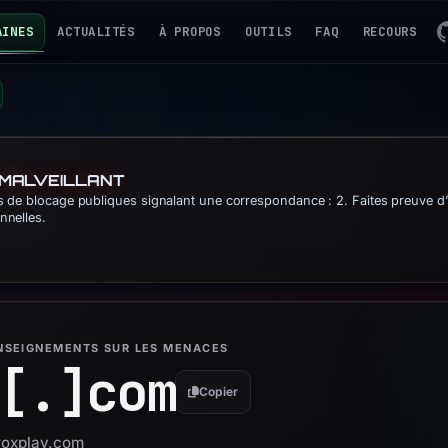
AINES
ACTUALITÉS
À PROPOS
OUTILS
FAQ
RECOURS
 MALVEILLANT
tes de blocage publiques signalant une correspondance : 2. Faites preuve 
nnelles.
ENSEIGNEMENTS SUR LES MENACES
[.]
com
Copier
froxplay.com