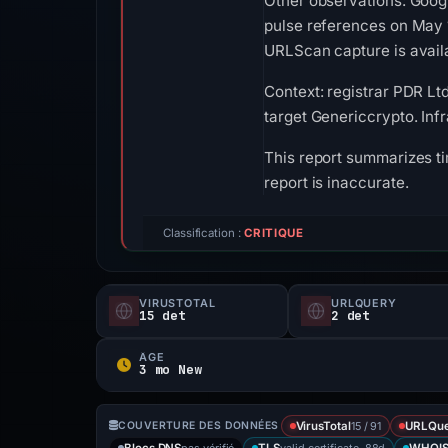
Other observations: Goog
pulse references on May 1
URLScan capture is availa
Context: registrar PDR Lt
target Genericcrypto. Inf
This report summarizes ti
report is inaccurate.
Classification :
CRITIQUE
VIRUSTOTAL
URLQUERY
15 det
2 det
ÂGE
3 mo New
15 / 91
COUVERTURE DES DONNÉES
VirusTotal
URLQu
pas vérifié
valid certificate, 88d