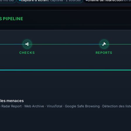
S
Capture d'écran
Chaîne de redirection
 PIPELINE
CHECKS
REPORTS
r les menaces
 Radar Report · Web Archive · VirusTotal · Google Safe Browsing · Détection des lis