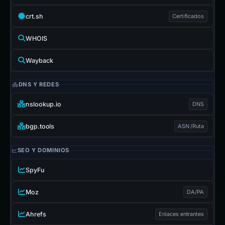
crt.sh
Certificados
WHOIS
Wayback
DNS Y REDES
nslookup.io
DNS
bgp.tools
ASN /Ruta
SEO Y DOMINIOS
SpyFu
Moz
DA/PA
Ahrefs
Enlaces entrantes