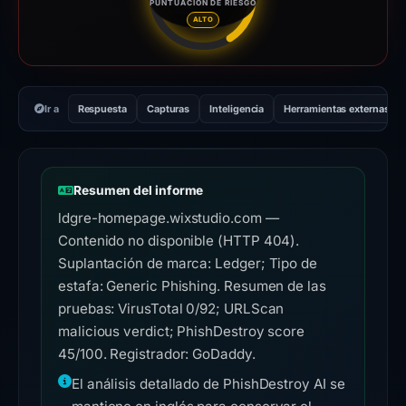
PUNTUACIÓN DE RIESGO
Puntuación de riesgo: 45 sobre
ALTO
Ir a
Respuesta
Capturas
Inteligencia
Herramientas externas
Resumen del informe
ldgre-homepage.wixstudio.com —
Contenido no disponible (HTTP 404).
Suplantación de marca: Ledger; Tipo de
estafa: Generic Phishing. Resumen de las
pruebas: VirusTotal 0/92; URLScan
malicious verdict; PhishDestroy score
45/100. Registrador: GoDaddy.
El análisis detallado de PhishDestroy AI se