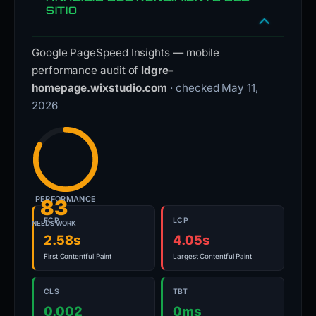
SITIO
Google PageSpeed Insights — mobile
performance audit of
ldgre-
homepage.wixstudio.com
· checked May 11,
2026
PERFORMANCE
83
FCP
LCP
NEEDS WORK
2.58s
4.05s
First Contentful Paint
Largest Contentful Paint
CLS
TBT
0.002
0ms