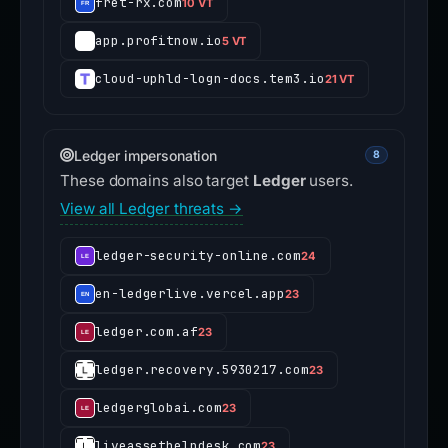
fret-rx.com
10 VT
app.profitnow.io
5 VT
cloud-uphld-logn-docs.tem3.io
21 VT
Ledger impersonation
8
These domains also target
Ledger
users.
View all Ledger threats →
ledger-security-online.com
24
en-ledgerlive.vercel.app
23
ledger.com.af
23
ledger.recovery.5930217.com
23
ledgerglobai.com
23
liveassethelpdesk.com
23