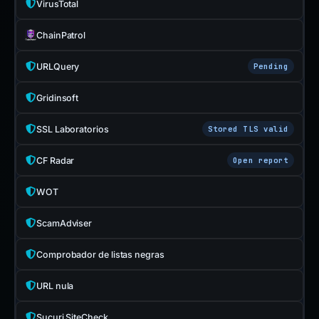
VirusTotal
ChainPatrol
URLQuery
Pending
Gridinsoft
SSL Laboratorios
Stored TLS valid
CF Radar
Open report
WOT
ScamAdviser
Comprobador de listas negras
URL nula
Sucuri SiteCheck