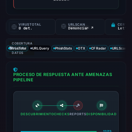
VIRUSTOTAL
URLSCAN
CERTIF
0 det.
Denunciar ↗
Let's 
COBERTURA
VirusTotal
DE LOS
URLQuery
PhishStats
OTX
CF Radar
URLScan ca
DATOS
PROCESO DE RESPUESTA ANTE AMENAZAS
PIPELINE
DESCUBRIMIENTO
CHECKS
REPORTS
DISPONIBILIDAD
12/13