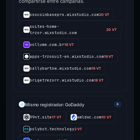
compartirse entre campañas.
ssocoinbasepro.wixstudio.com
20 VT
suites-home-
20 VT
trzor.wixstudio.com
vollume.com.br
19 VT
apps-trzosuit-en.wixstudio.com
19 VT
sallybartow.wixstudio.com
19 VT
brigetrezorr.wixstudio.com
18 VT
Mismo registrador: GoDaddy
6
99nt.site
amldoc.com
17 VT
10 VT
polybot.technology
2 VT