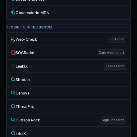
Observatorio MDN
OSINT E INTELIGENCIA
Web-Check
Full scan
SOCRadar
Dark web report
LeakIX
Leak search
Shodan
Censys
ThreatFox
Hudson Rock
Sign-in search
IntelX