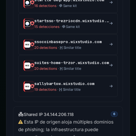
16 detections
·
Same kit
startsso-trezriocdn.wixstudio.com
15 detecciones
·
Same kit
ssocoinbasepro.wixstudio.com
20 detections
·
Similar title
suites-home-trzor.wixstudio.com
20 detections
·
Similar title
sallybartow.wixstudio.com
19 detections
·
Similar title
Shared IP 34.144.206.118
6
Esta IP de origen aloja múltiples dominios
de phishing; la infraestructura puede