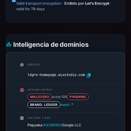
Valid transport encryption
·
Emitido por
Let's Encrypt
·
valid for 78 days
Inteligencia de dominios
dominio
ldgre-homepage.wixstudio.com
urlscan verdict
MALICIOSO
score 100
PHISHING
BRAND: LEDGER
report ↗
servidor / asn
·
Pepyaka
AS396982
Google LLC