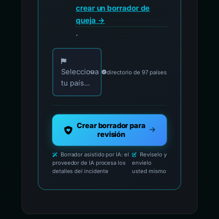
crear un borrador de
queja →
.
Elija su país para los contactos oficiales de i
Selecciona
directorio de 97 países
tu país...
Crear borrador para
revisión
Borrador asistido por IA: el
Revíselo y
proveedor de IA procesa los
envíelo
detalles del incidente
usted mismo