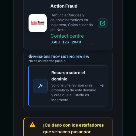
Action Fraud
Denunciar fraudes y
delitos cibernéticos en
Inglaterra, Gales e Irlanda
del Norte
Contact centre
0300 123 2040
PHISHDESTROY LISTING REVIEW
No es un informe policial
Recurso sobre el
dominio
Solicite una revisión si es
propietario de este dominio
y cree que el listado es
incorrecto
¡Cuidado con los estafadores
que se hacen pasar por