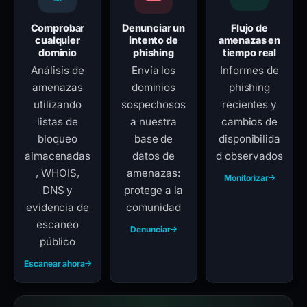
Comprobar
Denunciar un
Flujo de
cualquier
intento de
amenazas en
dominio
phishing
tiempo real
Análisis de
Envía los
Informes de
amenazas
dominios
phishing
utilizando
sospechosos
recientes y
listas de
a nuestra
cambios de
bloqueo
base de
disponibilida
almacenadas
datos de
d observados
, WHOIS,
amenazas:
Monitorizar
DNS y
protege a la
evidencia de
comunidad
escaneo
Denunciar
público
Escanear ahora