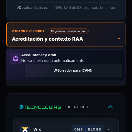
Detalles técnicos
DNS, SAN de SSL, marcas de tiempo
ICANN OVERSIGHT
Registration:
wixstudio.com
Acreditación y contexto RAA
Accountability draft
No se envía nada automáticamente.
Borrador para ICANN
TECNOLOGÍAS
· 5 IDENTIFIED
Wix
CMS
BLOGS