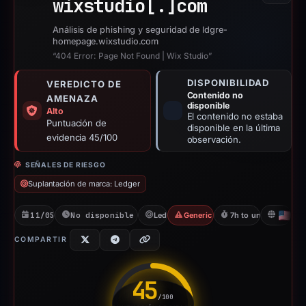
wixstudio[.]
com
Análisis de phishing y seguridad de ldgre-
homepage.wixstudio.com
“404 Error: Page Not Found | Wix Studio”
DISPONIBILIDAD
VEREDICTO DE
Contenido no
AMENAZA
disponible
Alto
El contenido no estaba
Puntuación de
disponible en la última
evidencia 45/100
observación.
SEÑALES DE RIESGO
Suplantación de marca: Ledger
11/05/2026
No disponible desde 06/06/2026
Ledger
Generic Phishing
7h to unavailable
US
COMPARTIR
45
/100