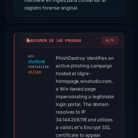
mantiene en inglés para conservar el
registro forense original.
RESUMEN DE LAS PRUEBAS
ALTO
REF.
PhishDestroy identifies an
25A9B19B
active phishing campaign
PUNTUACIÓN
45/100
hosted at ldgre-
homepage.wixstudio.com,
a Wix-based page
impersonating a legitimate
login portal. The domain
resolves to IP
34.144.206.118 and utilizes
a valid Let's Encrypt SSL
certificate to appear