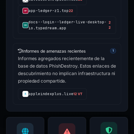
app-ledger-z1.top
22
docs--login--ledger-live-desktop-
2
io.typedream.app
2
Informes de amenazas recientes
1
Informes agregados recientemente de la
base de datos PhishDestroy. Estos enlaces de
descubrimiento no implican infraestructura ni
propiedad compartida.
appleindexplus.live
12 VT