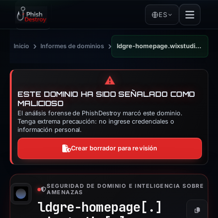
ES
›
›
Inicio
Informes de dominios
ldgre-homepage.wixstudio.com
⚠️
ESTE DOMINIO HA SIDO SEÑALADO COMO
MALICIOSO
El análisis forense de PhishDestroy marcó este dominio.
Tenga extrema precaución: no ingrese credenciales o
información personal.
Crear borrador para revisión
SEGURIDAD DE DOMINIO E INTELIGENCIA SOBRE
AMENAZAS
ldgre-homepage[.]
Copiar