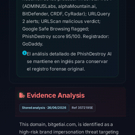
(ADMINUSLabs, alphaMountain.ai,
BitDefender, CRDF, CyRadar); URLQuery
2 alerts; URLScan malicious verdict;
Google Safe Browsing flagged;
PhishDestroy score 95/100. Registrador:
GoDaddy.
El análisis detallado de PhishDestroy AI
se mantiene en inglés para conservar
el registro forense original.
Evidence Analysis
Stored analysis · 26/06/2026
Ref 3572195E
This domain, bitgetiai.com, is identified as a
high-risk brand impersonation threat targeting