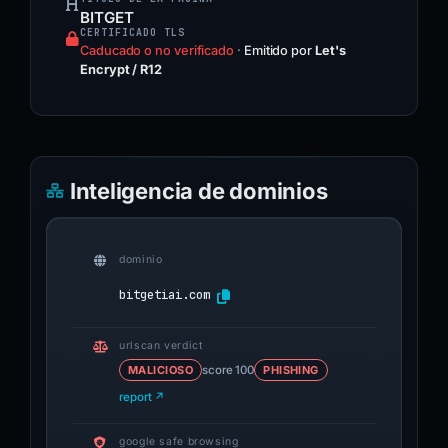
BITGET
CERTIFICADO TLS
Caducado o no verificado
·
Emitido por
Let's
Encrypt / R12
Inteligencia de dominios
dominio
bitgetiai.com
urlscan verdict
MALICIOSO
score 100
PHISHING
report ↗
google safe browsing