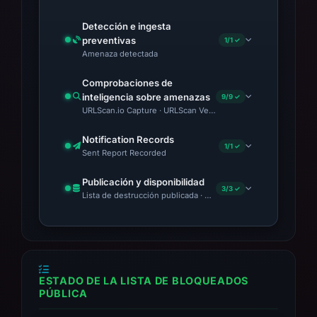
Blocking the IP address 162.245.220.29 and
Detección e ingesta
domains registered under the same ASN may
preventivas
1/1 ✓
help mitigate related threats.
Amenaza detectada
Comprobaciones de
inteligencia sobre amenazas
9/9 ✓
URLScan.io Capture · URLScan Verdict · Cloudflare Radar Repor
Notification Records
1/1 ✓
Sent Report Recorded
Publicación y disponibilidad
3/3 ✓
Lista de destrucción publicada · Content Observed Unavailable
ESTADO DE LA LISTA DE BLOQUEADOS
PÚBLICA