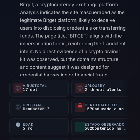
Bitget, a cryptocurrency exchange platform.
Analysis indicates the site masqueraded as the
legitimate Bitget platform, likely to deceive
users into disclosing credentials or transferring
funds. The page title, 'BITGET,' aligns with the
impersonation tactic, reinforcing the fraudulent
intent. No direct evidence of a crypto drainer
kit was observed, but the domain’s structure
and content suggest it was designed for
credential harvesting or financial fraud.
Infrastructure analysis reveals the domain was
VIRUSTOTAL
URLQUERY
17 det
2 threat alerts
registered through GoDaddy.com, LLC on
February 28, 2026, an anomalous future date
URLSCAN
CERTIFICADO TLS
that may indicate registry manipulation or
Denunciar ↗
-57Caducado o no verificado d
typo-squatting. It resolved to the IP address
162.245.220.29, hosted under AS150452
EDAD
ESTADO OBSERVADO
5 mo
502Contenido no disponible
(LANDUPS LIMITED) in Hong Kong. Google
Safe Browsing flagged the domain as phishing,