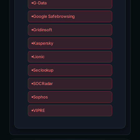
G-Data
Google Safebrowsing
Gridinsoft
Kaspersky
Lionic
Seclookup
SOCRadar
Sophos
VIPRE