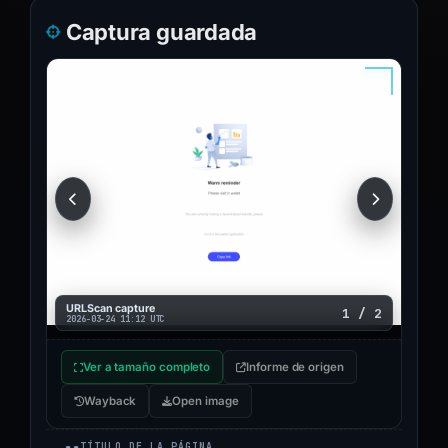
Captura guardada
URLScan capture
1 / 2
2026-03-24 11:12 UTC
Ver a tamaño completo
Informe de origen
Wayback
Open image
TÍTULO DE LA PÁGINA