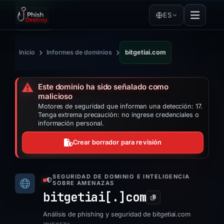
ES
›
›
Inicio
Informes de dominios
bitgetiai.com
⚠️
Este dominio ha sido señalado como
malicioso
Motores de seguridad que informan una detección: 17.
Tenga extrema precaución: no ingrese credenciales o
información personal.
Crear borrador para revisión
SEGURIDAD DE DOMINIO E INTELIGENCIA
SOBRE AMENAZAS
bitgetiai[.]
com
Análisis de phishing y seguridad de bitgetiai.com