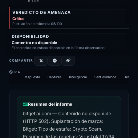
“BITGET”
VEREDICTO DE AMENAZA
Crítico
Puntuación de evidencia 95/100
DISPONIBILIDAD
Contenido no disponible
El contenido no estaba disponible en la última observación.
COMPARTIR
IR A
Respuesta
Capturas
Inteligencia
Sent evidence
Herramie
Resumen del informe
bitgetiai.com — Contenido no disponible
(HTTP 502). Suplantación de marca:
Bitget; Tipo de estafa: Crypto Scam.
Resumen de las pruebas: VirusTotal 17/94