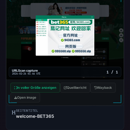
in
the
snapshot
from
Aug
6,
2026
at
22:20
UTC.
URLScan capture
1 / 1
2026-02-26 01:46 UTC
Google
Safe
In voller Größe anzeigen
Quellbericht
Wayback
Browsing
recorded
Open image
no
flag
SEITENTITEL
welcome-BET365
on
Mar