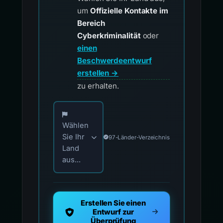
um
Offizielle Kontakte im
Bereich
Cyberkriminalität
oder
einen
Beschwerdeentwurf
erstellen →
zu erhalten.
Wählen Sie Ihr Land für offizielle Meldekontak
Wählen
Sie Ihr
97-Länder-Verzeichnis
Land
aus...
Erstellen Sie einen
Entwurf zur
Überprüfung