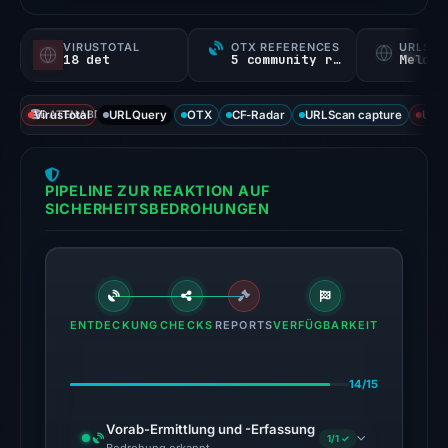
a
probability).
VIRUSTOTAL
OTX REFERENCES
URLSC
18 det
5 community refs
Melden
Threat
signals:
VirusTotal
DATENABDECKUNG
URLQuery
OTX
CF-Radar
URLScan capture
URLS
18
of
95
PIPELINE ZUR REAKTION AUF
VirusTotal
SICHERHEITSBEDROHUNGEN
engines
flagged
the
domain
on
ENTDECKUNG
CHECKS
REPORTS
VERFÜGBARKEIT
Feb
23,
14/15
2026
at
Vorab-Ermittlung und -Erfassung
1/1 ✓
07:08