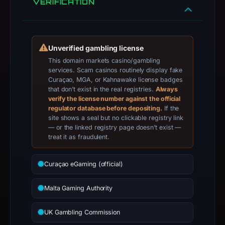
VERIFICATION
Infrastructure
details
may
have
Unverified gambling license
changed
This domain markets casino/gambling
since
services. Scam casinos routinely display fake
collection.
Curaçao, MGA, or Kahnawake license badges
that don’t exist in the real registries.
Always
This
verify the license number against the official
regulator database before depositing.
If the
report
site shows a seal but no clickable registry link
summarizes
— or the linked registry page doesn’t exist —
time-
treat it as fraudulent.
bound
observations,
Curaçao eGaming (official)
not
a
Malta Gaming Authority
live
guarantee.
UK Gambling Commission
Avoid