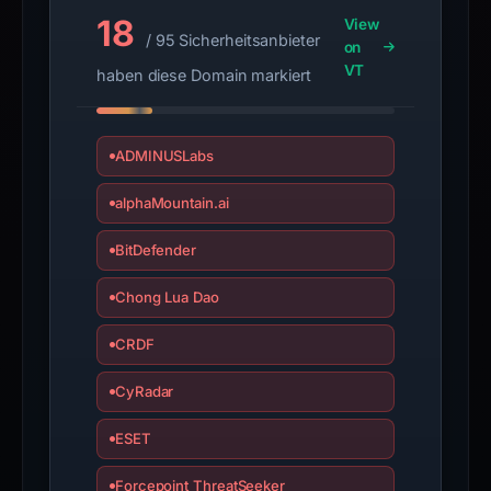
18
View
/ 95 Sicherheitsanbieter
on
VT
haben diese Domain markiert
ADMINUSLabs
alphaMountain.ai
BitDefender
Chong Lua Dao
CRDF
CyRadar
ESET
Forcepoint ThreatSeeker