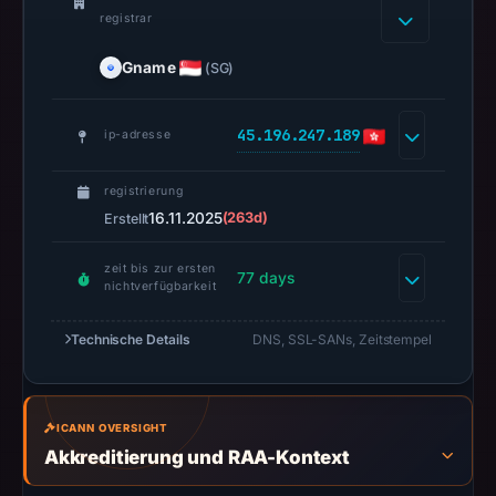
URLScan
registrar
captured
the
Gname
(SG)
domain
on
45.196.247.189
ip-adresse
Feb
26,
registrierung
2026
16.11.2025
(263d)
Erstellt
at
01:46
zeit bis zur ersten
77 days
nichtverfügbarkeit
UTC.
Negative
Technische Details
DNS, SSL-SANs, Zeitstempel
or
missing
results
do
ICANN OVERSIGHT
not
Akkreditierung und RAA-Kontext
establish