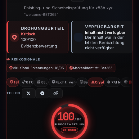
Phishing- und Sicherheitsprüfung für x83b.xyz
“welcome-BET365”
VERFÜGBARKEIT
DROHUNGSURTEIL
Inhalt nicht verfügbar
Kritisch
Der Inhalt war in der
100/100
letzten Beobachtung
Evidenzbewertung
nicht verfügbar
RISIKOSIGNALE
VirusTotal-Erkennungen: 18/95
Markenidentität: Bet365
18/95 VT
OTX: 5 refs
08.12.2025
Nicht verfügbar seit 23.02.2026
Bet365
Crypto Gambling
77d to unavailab
H
TEILEN
100
/100
RISIKOBEWERTUNG
Risikobewertung: 100 von 100. 
KRITISCH