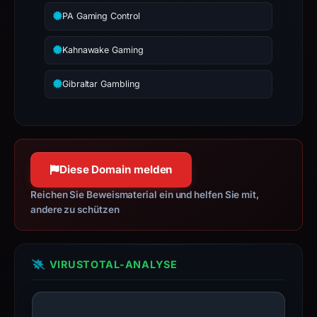
PA Gaming Control
interacting
with
Kahnawake Gaming
the
domain;
Gibraltar Gambling
submit
an
appeal
if
the
Diese Domain melden
report
is
Reichen Sie Beweismaterial ein und helfen Sie mit,
andere zu schützen
inaccurate.
VIRUSTOTAL-ANALYSE