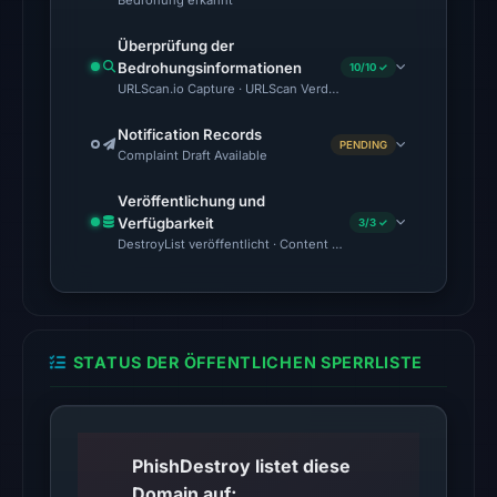
Bedrohung erkannt
UTC.
Überprüfung der
AlienVault
Bedrohungsinformationen
10/10 ✓
OTX
URLScan.io Capture · URLScan Verdict · Cloudflare Radar Report
recorded
5
Notification Records
PENDING
Complaint Draft Available
community
pulse
Veröffentlichung und
references
Verfügbarkeit
3/3 ✓
on
DestroyList veröffentlicht · Content Observed Unavailable · Zeit
Mar
1,
2026
at
STATUS DER ÖFFENTLICHEN SPERRLISTE
15:31
UTC.
No
PhishDestroy listet diese
conclusive
Domain auf;