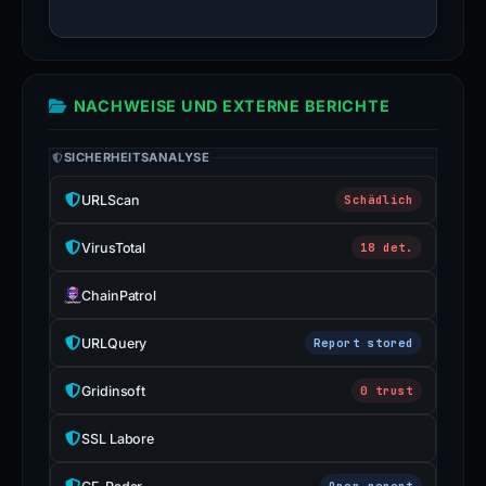
NACHWEISE UND EXTERNE BERICHTE
SICHERHEITSANALYSE
URLScan
Schädlich
VirusTotal
18 det.
ChainPatrol
URLQuery
Report stored
Gridinsoft
0 trust
SSL Labore
Open report