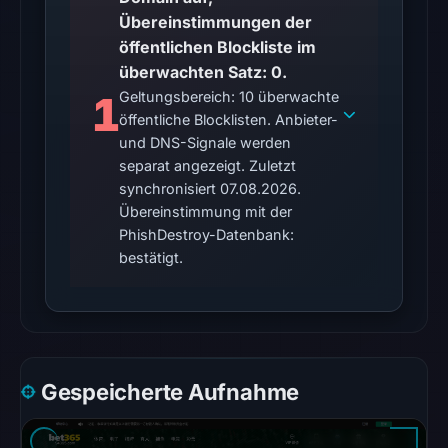
timestamped
Übereinstimmungen der
HTTP
öffentlichen Blockliste im
response
überwachten Satz: 0.
is
1
Geltungsbereich: 10 überwachte
available;
öffentliche Blocklisten. Anbieter-
current
und DNS-Signale werden
reachability
separat angezeigt. Zuletzt
synchronisiert 07.08.2026.
is
Übereinstimmung mit der
unverified.
PhishDestroy-Datenbank:
Other
bestätigt.
observations:
No
external
blocklist
matches
Gespeicherte Aufnahme
were
recorded