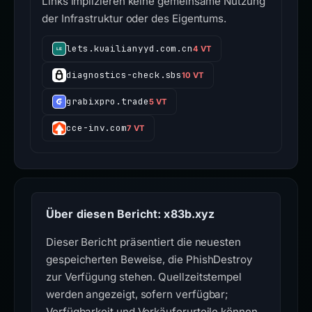
Links implizieren keine gemeinsame Nutzung
der Infrastruktur oder des Eigentums.
lets.kuailianyyd.com.cn
4 VT
diagnostics-check.sbs
10 VT
grabixpro.trade
5 VT
cce-inv.com
7 VT
Über diesen Bericht: x83b.xyz
Dieser Bericht präsentiert die neuesten
gespeicherten Beweise, die PhishDestroy
zur Verfügung stehen. Quellzeitstempel
werden angezeigt, sofern verfügbar;
Verfügbarkeit und Verkäuferurteile können