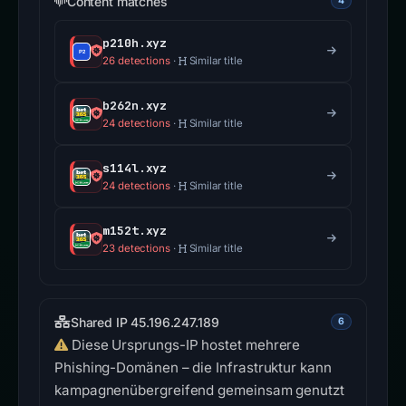
Content matches
4
p210h.xyz
26 detections
·
Similar title
b262n.xyz
24 detections
·
Similar title
s114l.xyz
24 detections
·
Similar title
m152t.xyz
23 detections
·
Similar title
Shared IP 45.196.247.189
6
Diese Ursprungs-IP hostet mehrere
Phishing-Domänen – die Infrastruktur kann
kampagnenübergreifend gemeinsam genutzt