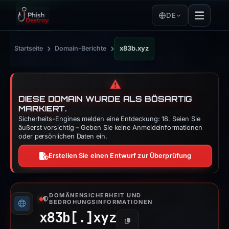
DE
›
›
Startseite
Domain-Berichte
x83b.xyz
⚠️
DIESE DOMAIN WURDE ALS BÖSARTIG
MARKIERT.
Sicherheits-Engines melden eine Entdeckung: 18. Seien Sie
äußerst vorsichtig – Geben Sie keine Anmeldeinformationen
oder persönlichen Daten ein.
Erstellen Sie einen Entwurf zur Überprüfung
DOMÄNENSICHERHEIT UND
BEDROHUNGSINFORMATIONEN
x83b[.]
xyz
Kopieren