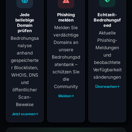
Jede
Phishing
Echtzeit-
beliebige
melden
Bedrohungsf
Domain
eed
Melden Sie
prüfen
Aktuelle
verdächtige
Bedrohungsa
Phishing-
Domains an
nalyse
Meldungen
unsere
anhand
und
Bedrohungsd
gespeicherte
beobachtete
atenbank –
r Blocklisten,
Verfügbarkeit
schützen Sie
WHOIS, DNS
sänderungen
die
und
Community
Überwachen
öffentlicher
Melden
Scan-
Beweise
Jetzt scannen