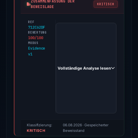
ZUSAMMENFASSUNG DER
KRITISCH
BEWEISLAGE
REF
PhishDestroy
712C62DF
first
BEWERTUNG
100/100
observed
MODUS
x83b.xyz
Evidence
v1
on
Dec
Vollständige Analyse lesen
7,
2025.
Evidence
score:
100/100
(a
triage
score,
Klassifizierung:
06.08.2026
· Gespeicherter
KRITISCH
not
Beweisstand