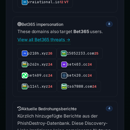
vraiational.io
12 VT
Bet365 impersonation
8
These domains also target
Bet365
users.
View all Bet365 threats →
p210h.xyz
15052233.com
26
25
b262n.xyz
bet403.cc
24
24
bet409.cc
bet420.cc
24
24
s114l.xyz
ts67888.com
24
24
Aktuelle Bedrohungsberichte
4
Kürzlich hinzugefügte Berichte aus der
PhishDestroy-Datenbank. Diese Discovery-