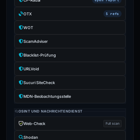
CF-Radar
OTX
5 refs
WOT
ScamAdviser
Blacklist-Prüfung
URLVoid
Sucuri SiteCheck
MDN-Beobachtungsstelle
OSINT UND NACHRICHTENDIENST
Web-Check
Full scan
Shodan