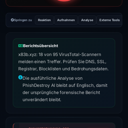
Springen zu
Reaktion
Aufnahmen
Analyse
Externe Tools
H
Berichtsübersicht
x83b.xyz: 18 von 95 VirusTotal-Scannern
melden einen Treffer. Prüfen Sie DNS, SSL,
Registrar, Blocklisten und Bedrohungsdaten.
Die ausführliche Analyse von
PhishDestroy AI bleibt auf Englisch, damit
der ursprüngliche forensische Bericht
unverändert bleibt.