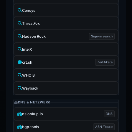
Censys
ThreatFox
Hudson Rock
Sign-in search
IntelX
crt.sh
Zertifikate
WHOIS
Wayback
DNS & NETZWERK
nslookup.io
DNS
bgp.tools
ASN /Route