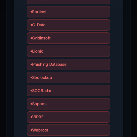
Fortinet
G-Data
Gridinsoft
Lionic
Phishing Database
Seclookup
SOCRadar
Sophos
VIPRE
Webroot