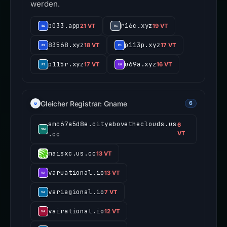
werden.
b033.app
r16c.xyz
21 VT
19 VT
83568.xyz
p113p.xyz
18 VT
17 VT
p115r.xyz
u69a.xyz
17 VT
16 VT
Gleicher Registrar: Gname
6
smc67a5d8e.cityabovetheclouds.us
6
.cc
VT
maisxc.us.cc
13 VT
varuational.io
13 VT
variagional.io
7 VT
vairational.io
12 VT