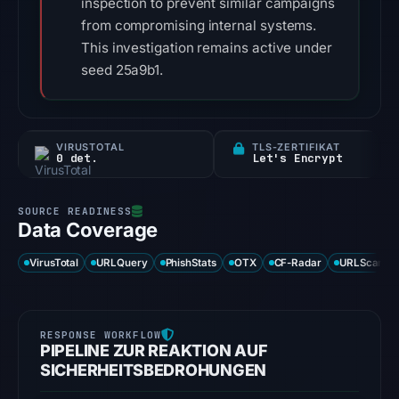
inspection to prevent similar campaigns
from compromising internal systems.
This investigation remains active under
seed 25a9b1.
VIRUSTOTAL
TLS-ZERTIFIKAT
0 det.
Let's Encrypt
Data Coverage
VirusTotal
URLQuery
PhishStats
OTX
CF-Radar
URLScan ca
PIPELINE ZUR REAKTION AUF
SICHERHEITSBEDROHUNGEN