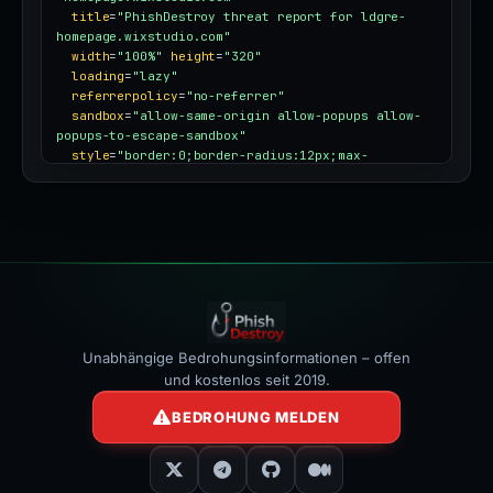
title
=
"PhishDestroy threat report for ldgre-
homepage.wixstudio.com"
width
=
"100%"
height
=
"320"
loading
=
"lazy"
referrerpolicy
=
"no-referrer"
sandbox
=
"allow-same-origin allow-popups allow-
popups-to-escape-sandbox"
style
=
"border:0;border-radius:12px;max-
width:100%"
></iframe>
Unabhängige Bedrohungsinformationen – offen
und kostenlos seit 2019.
BEDROHUNG MELDEN