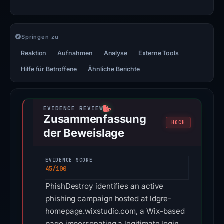
Springen zu
Reaktion
Aufnahmen
Analyse
Externe Tools
Hilfe für Betroffene
Ähnliche Berichte
Zusammenfassung
HOCH
der Beweislage
EVIDENCE SCORE
45/100
PhishDestroy identifies an active
phishing campaign hosted at ldgre-
homepage.wixstudio.com, a Wix-based
page impersonating a legitimate login