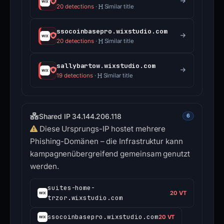
20 detections
·
Similar title
ssocoinbasepro.wixstudio.com
20 detections
·
Similar title
sallybartow.wixstudio.com
19 detections
·
Similar title
Shared IP 34.144.206.118
6
Diese Ursprungs-IP hostet mehrere
Phishing-Domänen – die Infrastruktur kann
kampagnenübergreifend gemeinsam genutzt
werden.
suites-home-
20 VT
trzor.wixstudio.com
ssocoinbasepro.wixstudio.com
20 VT