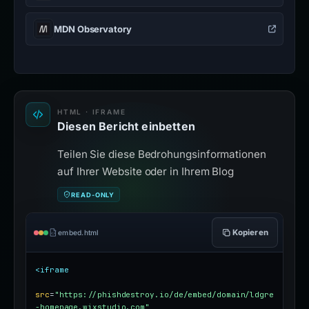
MDN Observatory
HTML · IFRAME
Diesen Bericht einbetten
Teilen Sie diese Bedrohungsinformationen
auf Ihrer Website oder in Ihrem Blog
READ-ONLY
Kopieren
embed.html
<iframe
src
=
"https://phishdestroy.io/de/embed/domain/ldgre
-homepage.wixstudio.com"