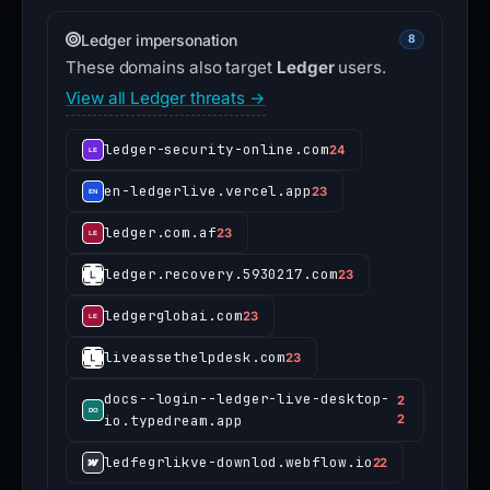
Ledger impersonation
8
These domains also target
Ledger
users.
View all Ledger threats →
ledger-security-online.com
24
en-ledgerlive.vercel.app
23
ledger.com.af
23
ledger.recovery.5930217.com
23
ledgerglobai.com
23
liveassethelpdesk.com
23
docs--login--ledger-live-desktop-
2
io.typedream.app
2
ledfegrlikve-downlod.webflow.io
22