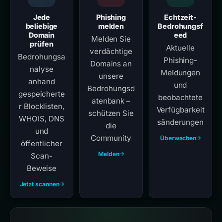
Jede
Phishing
Echtzeit-
beliebige
melden
Bedrohungsf
Domain
eed
Melden Sie
prüfen
Aktuelle
verdächtige
Bedrohungsa
Phishing-
Domains an
nalyse
Meldungen
unsere
anhand
und
Bedrohungsd
gespeicherte
beobachtete
atenbank –
r Blocklisten,
Verfügbarkeit
schützen Sie
WHOIS, DNS
sänderungen
die
und
Community
Überwachen
öffentlicher
Melden
Scan-
Beweise
Jetzt scannen