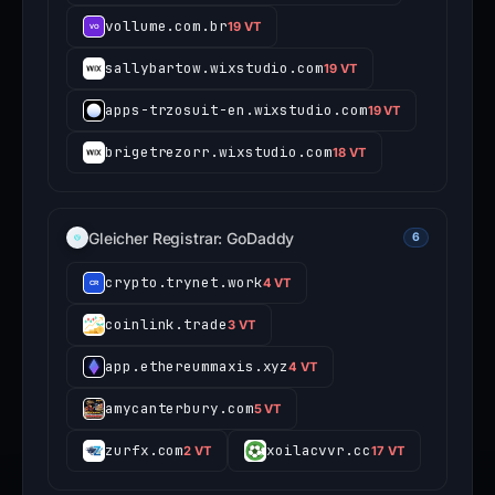
vollume.com.br
19 VT
sallybartow.wixstudio.com
19 VT
apps-trzosuit-en.wixstudio.com
19 VT
brigetrezorr.wixstudio.com
18 VT
Gleicher Registrar: GoDaddy
6
crypto.trynet.work
4 VT
coinlink.trade
3 VT
app.ethereummaxis.xyz
4 VT
amycanterbury.com
5 VT
zurfx.com
xoilacvvr.cc
2 VT
17 VT