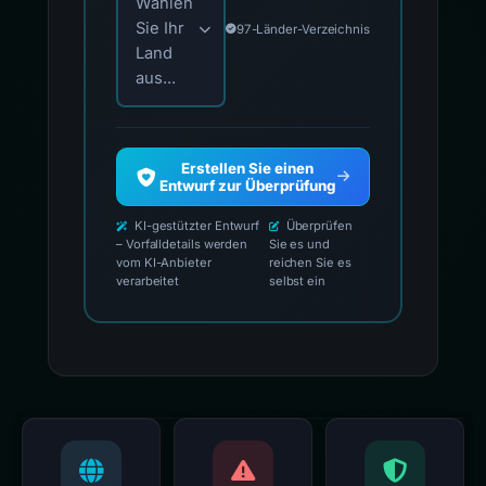
Wählen
Sie Ihr
97-Länder-Verzeichnis
Land
aus...
Erstellen Sie einen
Entwurf zur Überprüfung
KI-gestützter Entwurf
Überprüfen
– Vorfalldetails werden
Sie es und
vom KI-Anbieter
reichen Sie es
verarbeitet
selbst ein