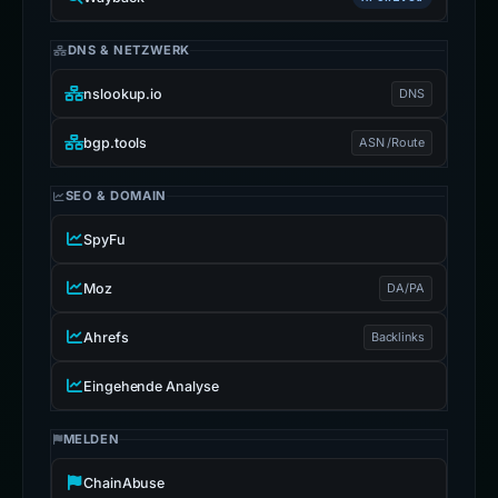
DNS & NETZWERK
nslookup.io
DNS
bgp.tools
ASN /Route
SEO & DOMAIN
SpyFu
Moz
DA/PA
Ahrefs
Backlinks
Eingehende Analyse
MELDEN
ChainAbuse