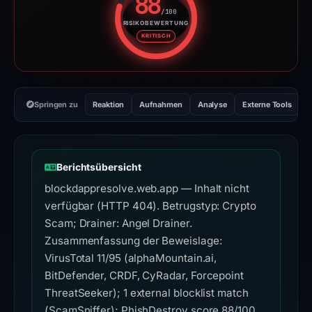
88
/100
RISIKOBEWERTUNG
Risikobewertung: 88 von 100. R
KRITISCH
Springen zu
Reaktion
Aufnahmen
Analyse
Externe Tools
H
Berichtsübersicht
blockdappresolve.web.app — Inhalt nicht
verfügbar (HTTP 404). Betrugstyp: Crypto
Scam; Drainer: Angel Drainer.
Zusammenfassung der Beweislage:
VirusTotal 11/95 (alphaMountain.ai,
BitDefender, CRDF, CyRadar, Forcepoint
ThreatSeeker); 1 external blocklist match
(ScamSniffer); PhishDestroy score 88/100.