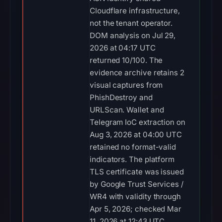
Cloudflare infrastructure,
not the tenant operator.
DOM analysis on Jul 29,
2026 at 04:17 UTC
returned 10/100. The
evidence archive retains 2
visual captures from
PhishDestroy and
URLScan. Wallet and
Telegram IoC extraction on
Aug 3, 2026 at 04:00 UTC
retained no format-valid
indicators. The platform
TLS certificate was issued
by Google Trust Services /
WR4 with validity through
Apr 5, 2026; checked Mar
11, 2026 at 12:43 UTC.