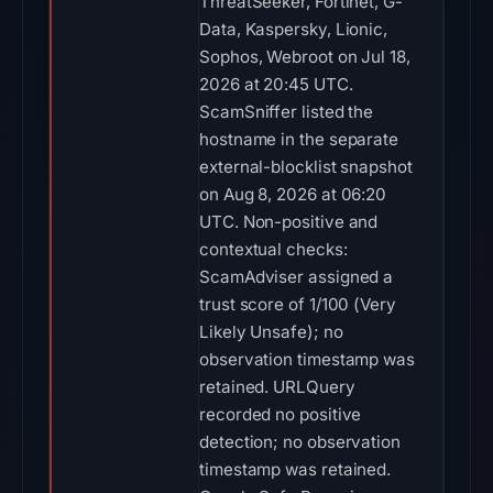
ThreatSeeker, Fortinet, G-
Data, Kaspersky, Lionic,
Sophos, Webroot on Jul 18,
2026 at 20:45 UTC.
ScamSniffer listed the
hostname in the separate
external-blocklist snapshot
on Aug 8, 2026 at 06:20
UTC. Non-positive and
contextual checks:
ScamAdviser assigned a
trust score of 1/100 (Very
Likely Unsafe); no
observation timestamp was
retained. URLQuery
recorded no positive
detection; no observation
timestamp was retained.