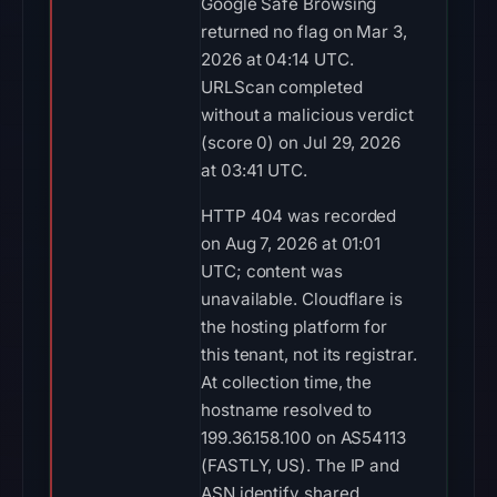
Google Safe Browsing
returned no flag on Mar 3,
2026 at 04:14 UTC.
URLScan completed
without a malicious verdict
(score 0) on Jul 29, 2026
at 03:41 UTC.
HTTP 404 was recorded
on Aug 7, 2026 at 01:01
UTC; content was
unavailable. Cloudflare is
the hosting platform for
this tenant, not its registrar.
At collection time, the
hostname resolved to
199.36.158.100 on AS54113
(FASTLY, US). The IP and
ASN identify shared