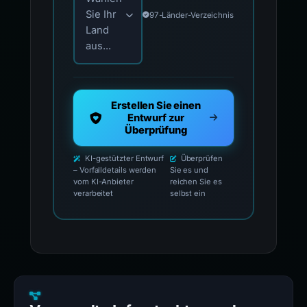
Sie Ihr
97-Länder-Verzeichnis
Land
aus...
Erstellen Sie einen
Entwurf zur
Überprüfung
KI-gestützter Entwurf
Überprüfen
– Vorfalldetails werden
Sie es und
vom KI-Anbieter
reichen Sie es
verarbeitet
selbst ein