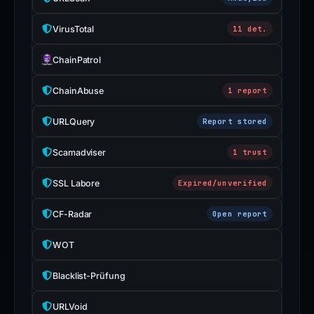
VirusTotal
11 det.
ChainPatrol
ChainAbuse
1 report
URLQuery
Report stored
Scamadviser
1 trust
SSL Labore
Expired/unverified
CF-Radar
Open report
WOT
Blacklist-Prüfung
URLVoid