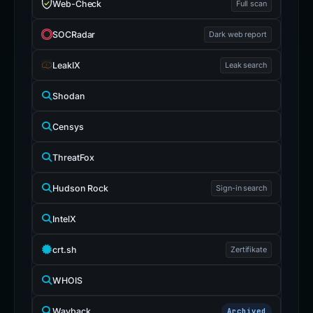
Web-Check
Full scan
SOCRadar
Dark web report
LeakIX
Leak search
Shodan
Censys
ThreatFox
Hudson Rock
Sign-in search
IntelX
crt.sh
Zertifikate
WHOIS
Wayback
Archived