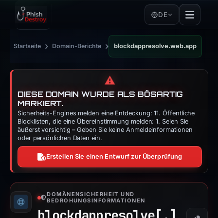
DE
›
›
Startseite
Domain-Berichte
blockdappresolve.web.app
⚠️
DIESE DOMAIN WURDE ALS BÖSARTIG
MARKIERT.
Sicherheits-Engines melden eine Entdeckung: 11. Öffentliche
Blocklisten, die eine Übereinstimmung melden: 1. Seien Sie
äußerst vorsichtig – Geben Sie keine Anmeldeinformationen
oder persönlichen Daten ein.
Erstellen Sie einen Entwurf zur Überprüfung
DOMÄNENSICHERHEIT UND
BEDROHUNGSINFORMATIONEN
blockdappresolve[.]