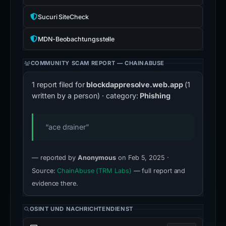
Sucuri SiteCheck
MDN-Beobachtungsstelle
COMMUNITY SCAM REPORT — CHAINABUSE
1 report filed for
blockdappresolve.web.app
(1
written by a person) · category:
Phishing
“ace drainer”
— reported by
Anonymous
on Feb 5, 2025 ·
Source:
ChainAbuse (TRM Labs)
— full report and
evidence there.
OSINT UND NACHRICHTENDIENST