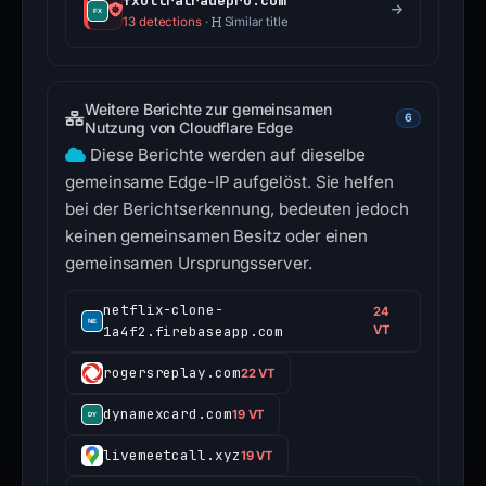
fxultratradepro.com
13 detections
·
Similar title
Weitere Berichte zur gemeinsamen
6
Nutzung von Cloudflare Edge
Diese Berichte werden auf dieselbe
gemeinsame Edge-IP aufgelöst. Sie helfen
bei der Berichtserkennung, bedeuten jedoch
keinen gemeinsamen Besitz oder einen
gemeinsamen Ursprungsserver.
netflix-clone-
24
1a4f2.firebaseapp.com
VT
rogersreplay.com
22 VT
dynamexcard.com
19 VT
livemeetcall.xyz
19 VT