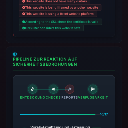
This website does not have many visitors
This website is being iframed by another website
This website is using a (free) website platform
According to the SSL check the certificate is valid
DNSFilter considers this website safe
PIPELINE ZUR REAKTION AUF
SICHERHEITSBEDROHUNGEN
ENTDECKUNG
CHECKS
REPORTS
VERFÜGBARKEIT
16/17
Vorab-Ermittlung und -Erfassung