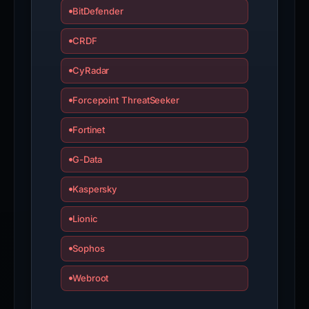
BitDefender
CRDF
CyRadar
Forcepoint ThreatSeeker
Fortinet
G-Data
Kaspersky
Lionic
Sophos
Webroot