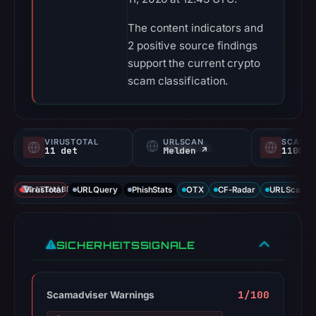
The content indicators and
2 positive source findings
support the current crypto
scam classification.
VIRUSTOTAL
URLSCAN
SCAMA
11 det
Melden ↗
1100/
VirusTotal
DATENABDECKUNG
URLQuery
PhishStats
OTX
CF-Radar
URLScan ca
SICHERHEITSSIGNALE
1/100
Scamadviser Warnings