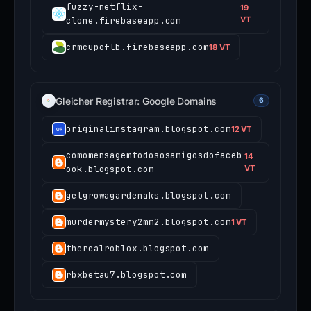
fuzzy-netflix-
19
clone.firebaseapp.com
VT
crmcupoflb.firebaseapp.com
18 VT
Gleicher Registrar: Google Domains
6
originalinstagram.blogspot.com
12 VT
comomensagemtodososamigosdofaceb
14
ook.blogspot.com
VT
getgrowagardenaks.blogspot.com
murdermystery2mm2.blogspot.com
1 VT
therealroblox.blogspot.com
rbxbetau7.blogspot.com