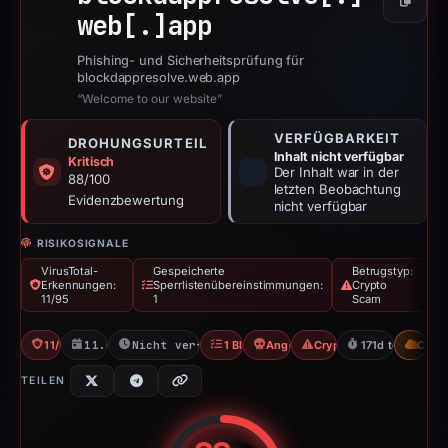
Kopier
web[.]
app
Phishing- und Sicherheitsprüfung für
blockdappresolve.web.app
“Welcome to our website”
VERFÜGBARKEIT
DROHUNGSURTEIL
Inhalt nicht verfügbar
Kritisch
Der Inhalt war in der
88/100
letzten Beobachtung
Evidenzbewertung
nicht verfügbar
RISIKOSIGNALE
VirusTotal-
Gespeicherte
Betrugstyp:
Erkennungen:
Sperrlistenübereinstimmungen:
Crypto
11/95
1
Scam
11/95 VT
11.09.2025
Nicht verfügbar seit 06.06.2026
1 Blocklist
Angel Drainer
Crypto Scam
171d to unavaila
CDN
TEILEN