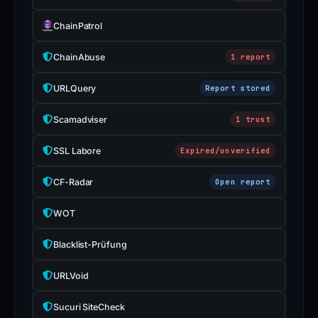
ChainPatrol
ChainAbuse
1 report
URLQuery
Report stored
Scamadviser
1 trust
SSL Labore
Expired/unverified
CF-Radar
Open report
WOT
Blacklist-Prüfung
URLVoid
Sucuri SiteCheck