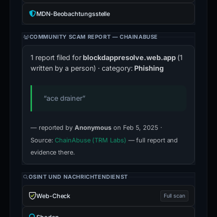
MDN-Beobachtungsstelle
COMMUNITY SCAM REPORT — CHAINABUSE
1 report filed for
blockdappresolve.web.app
(1
written by a person) · category:
Phishing
“ace drainer”
— reported by
Anonymous
on Feb 5, 2025 ·
Source:
ChainAbuse (TRM Labs)
— full report and
evidence there.
OSINT UND NACHRICHTENDIENST
Web-Check
Full scan