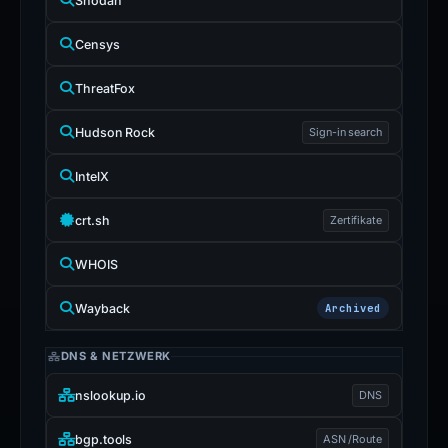
Shodan
Censys
ThreatFox
Hudson Rock
Sign-in search
IntelX
crt.sh
Zertifikate
WHOIS
Wayback
Archived
DNS & NETZWERK
nslookup.io
DNS
bgp.tools
ASN /Route