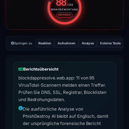
88
/100
RISIKOBEWERTUNG
Risikobewertung: 88 von 100. R
KRITISCH
Springen zu
Reaktion
Aufnahmen
Analyse
Externe Tools
H
Berichtsübersicht
blockdappresolve.web.app: 11 von 95
VirusTotal-Scannern melden einen Treffer.
Prüfen Sie DNS, SSL, Registrar, Blocklisten
und Bedrohungsdaten.
Die ausführliche Analyse von
PhishDestroy AI bleibt auf Englisch, damit
der ursprüngliche forensische Bericht