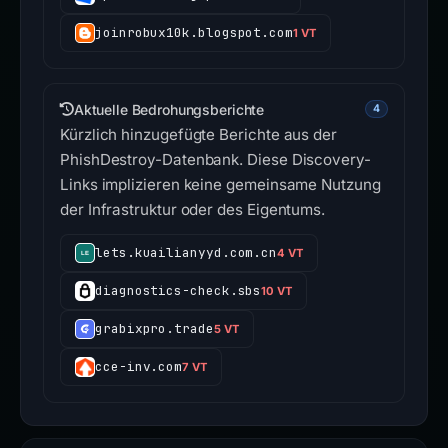
joinrobux10k.blogspot.com
1 VT
Aktuelle Bedrohungsberichte
4
Kürzlich hinzugefügte Berichte aus der
PhishDestroy-Datenbank. Diese Discovery-
Links implizieren keine gemeinsame Nutzung
der Infrastruktur oder des Eigentums.
lets.kuailianyyd.com.cn
4 VT
diagnostics-check.sbs
10 VT
grabixpro.trade
5 VT
cce-inv.com
7 VT