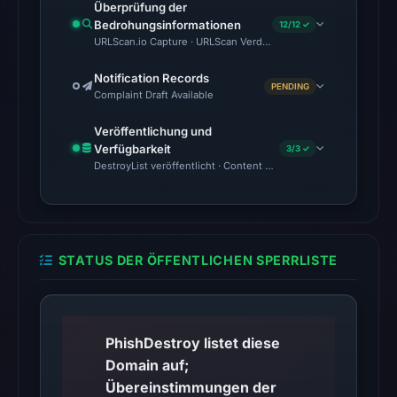
at
Überprüfung der
22:20
Bedrohungsinformationen
12/12 ✓
URLScan.io Capture · URLScan Verdict · Cloudflare Radar Report 
UTC.
Notification Records
The
PENDING
Complaint Draft Available
latest
probe
Veröffentlichung und
Verfügbarkeit
returned
3/3 ✓
DestroyList veröffentlicht · Content Observed Unavailable · Zeit
HTTP
404
on
Aug
STATUS DER ÖFFENTLICHEN SPERRLISTE
7,
2026
at
01:01
PhishDestroy listet diese
UTC,
Domain auf;
so
Übereinstimmungen der
content