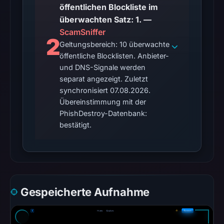
öffentlichen Blockliste im
was
überwachten Satz: 1. —
unavailable
ScamSniffer
at
2
Geltungsbereich: 10 überwachte
the
öffentliche Blocklisten. Anbieter-
checked
und DNS-Signale werden
location.
separat angezeigt. Zuletzt
This
synchronisiert 07.08.2026.
does
Übereinstimmung mit der
not
PhishDestroy-Datenbank:
establish
bestätigt.
the
cause.
Other
observations:
Gespeicherte Aufnahme
Google
Safe
Browsing