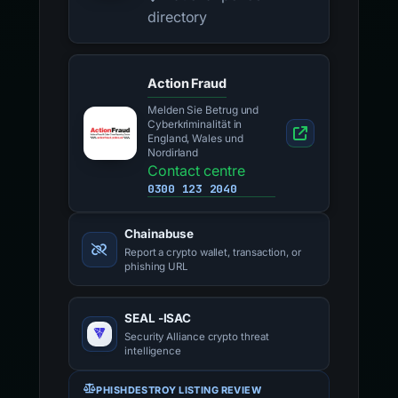
directory
Action Fraud
Melden Sie Betrug und
Cyberkriminalität in
England, Wales und
Nordirland
Contact centre
0300 123 2040
Chainabuse
Report a crypto wallet, transaction, or
phishing URL
SEAL -ISAC
Security Alliance crypto threat
intelligence
PHISHDESTROY LISTING REVIEW