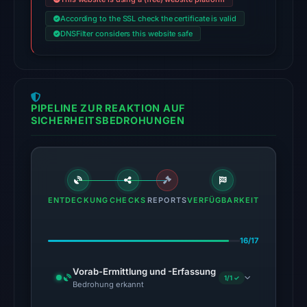
Jul
18,
According to the SSL check the certificate is valid
DNSFilter considers this website safe
2026
at
20:45
UTC.
External
PIPELINE ZUR REAKTION AUF
SICHERHEITSBEDROHUNGEN
blocklists:
1
match
(ScamSniffer)
in
ENTDECKUNG
CHECKS
REPORTS
VERFÜGBARKEIT
the
snapshot
from
16/17
Aug
Vorab-Ermittlung und -Erfassung
6,
1/1 ✓
Bedrohung erkannt
2026