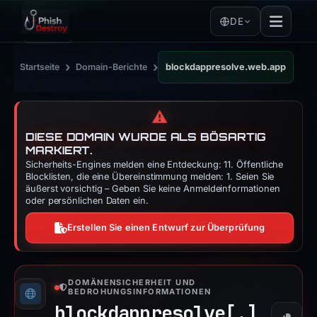
DE
›
›
Startseite
Domain-Berichte
blockdappresolve.web.app
⚠️
DIESE DOMAIN WURDE ALS BÖSARTIG
MARKIERT.
Sicherheits-Engines melden eine Entdeckung: 11. Öffentliche
Blocklisten, die eine Übereinstimmung melden: 1. Seien Sie
äußerst vorsichtig – Geben Sie keine Anmeldeinformationen
oder persönlichen Daten ein.
Erstellen Sie einen Entwurf zur Überprüfung
DOMÄNENSICHERHEIT UND
BEDROHUNGSINFORMATIONEN
blockdappresolve[.]