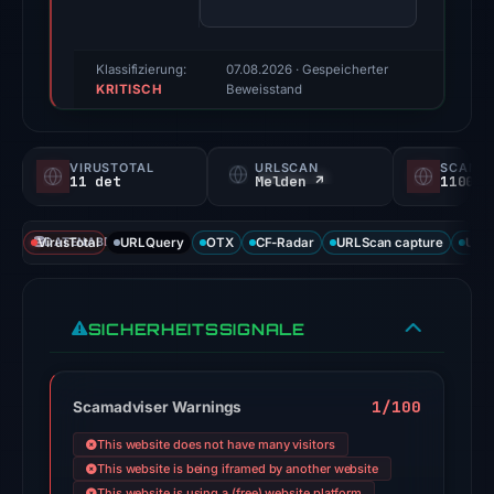
(a
triage
score,
Klassifizierung:
07.08.2026
· Gespeicherter
KRITISCH
not
Beweisstand
a
probability).
VIRUSTOTAL
URLSCAN
SCAMA
11 det
Melden ↗
1100/
Threat
signals:
VirusTotal
DATENABDECKUNG
URLQuery
OTX
CF-Radar
URLScan capture
URLS
11
of
95
SICHERHEITSSIGNALE
VirusTotal
engines
flagged
1/100
Scamadviser Warnings
the
domain
This website does not have many visitors
on
This website is being iframed by another website
This website is using a (free) website platform