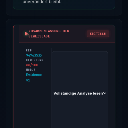
unverändert bleibt.
ZUSAMMENFASSUNG DER
KRITISCH
BEWEISLAGE
REF
PhishDestroy
94763535
first
BEWERTUNG
88/100
observed
MODUS
blockdappresolve.web.app
Evidence
v1
on
Sep
Vollständige Analyse lesen
11,
2025.
Evidence
score:
88/100