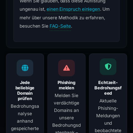
Wenn Sie glauben, dass diese Auflistung
ungenau ist,
einen Einspruch einlegen
. Um
mehr über unsere Methodik zu erfahren,
besuchen Sie
FAQ-Seite
.
Jede
Phishing
Echtzeit-
beliebige
melden
Bedrohungsf
Domain
eed
Melden Sie
prüfen
Aktuelle
verdächtige
Bedrohungsa
Phishing-
Domains an
nalyse
Meldungen
unsere
anhand
und
Bedrohungsd
gespeicherte
beobachtete
atenbank –