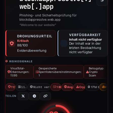
Kopier
web[.]
app
Phishing- und Sicherheitsprüfung für
blockdappresolve.web.app
“Welcome to our website”
VERFÜGBARKEIT
DROHUNGSURTEIL
Inhalt nicht verfügbar
Kritisch
Der Inhalt war in der
88/100
letzten Beobachtung
Evidenzbewertung
nicht verfügbar
RISIKOSIGNALE
VirusTotal-
Gespeicherte
Betrugstyp:
Erkennungen:
Sperrlistenübereinstimmungen:
Crypto
11/95
1
Scam
11/95 VT
11.09.2025
Nicht verfügbar seit 06.06.2026
1 Blocklist
Angel Drainer
Crypto Scam
171d to unavaila
CDN
TEILEN