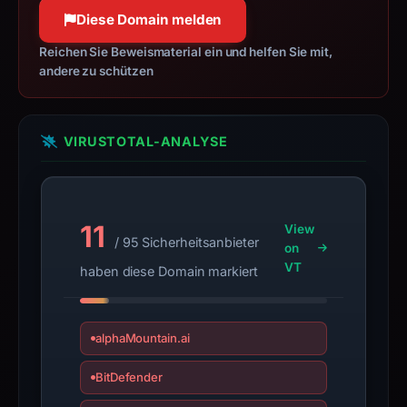
This
100 % Konfidenz
Diese Domain melden
report
summarizes
Reichen Sie Beweismaterial ein und helfen Sie mit,
andere zu schützen
time-
bound
observations,
not
VIRUSTOTAL-ANALYSE
a
live
guarantee.
11
View
Avoid
/ 95 Sicherheitsanbieter
on
interacting
VT
haben diese Domain markiert
with
the
domain;
alphaMountain.ai
submit
an
BitDefender
appeal