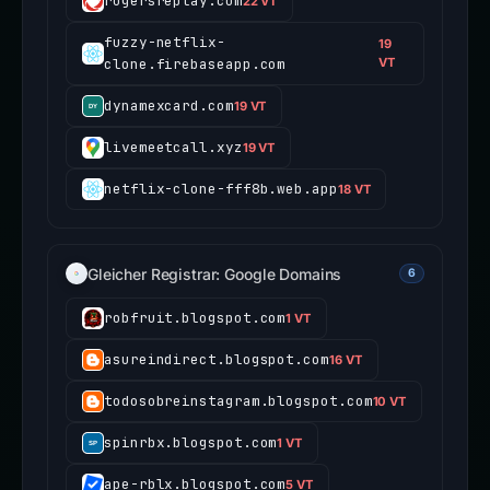
rogersreplay.com
22 VT
fuzzy-netflix-
19
clone.firebaseapp.com
VT
dynamexcard.com
19 VT
livemeetcall.xyz
19 VT
netflix-clone-fff8b.web.app
18 VT
Gleicher Registrar: Google Domains
6
robfruit.blogspot.com
1 VT
asureindirect.blogspot.com
16 VT
todosobreinstagram.blogspot.com
10 VT
spinrbx.blogspot.com
1 VT
ape-rblx.blogspot.com
5 VT