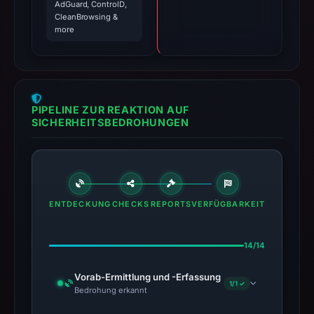
AdGuard, ControlD,
CleanBrowsing &
more
PIPELINE ZUR REAKTION AUF
SICHERHEITSBEDROHUNGEN
ENTDECKUNG
CHECKS
REPORTS
VERFÜGBARKEIT
14/14
Vorab-Ermittlung und -Erfassung
1/1 ✓
Bedrohung erkannt