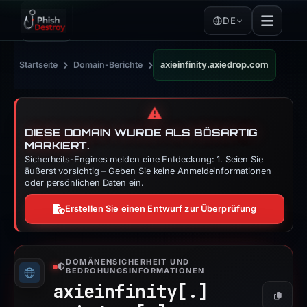
DE
›
›
Startseite
Domain-Berichte
axieinfinity.axiedrop.com
⚠️
DIESE DOMAIN WURDE ALS BÖSARTIG
MARKIERT.
Sicherheits-Engines melden eine Entdeckung: 1. Seien Sie
äußerst vorsichtig – Geben Sie keine Anmeldeinformationen
oder persönlichen Daten ein.
Erstellen Sie einen Entwurf zur Überprüfung
DOMÄNENSICHERHEIT UND
BEDROHUNGSINFORMATIONEN
axieinfinity[.]
Kopier