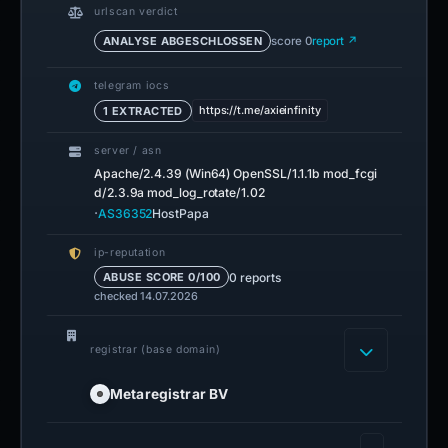
urlscan verdict
ANALYSE ABGESCHLOSSEN
score 0
report ↗
telegram iocs
https://t.me/axieinfinity
1 EXTRACTED
server / asn
Apache/2.4.39 (Win64) OpenSSL/1.1.1b mod_fcgi
d/2.3.9a mod_log_rotate/1.02
·
AS36352
HostPapa
ip-reputation
0 reports
ABUSE SCORE 0/100
checked 14.07.2026
registrar (base domain)
Metaregistrar BV