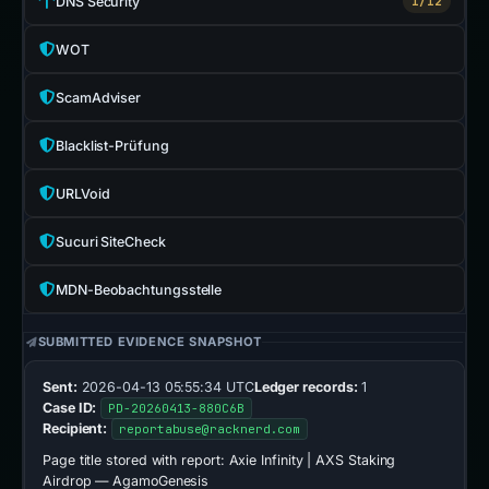
DNS Security
1/12
WOT
ScamAdviser
Blacklist-Prüfung
URLVoid
Sucuri SiteCheck
MDN-Beobachtungsstelle
SUBMITTED EVIDENCE SNAPSHOT
Sent:
2026-04-13 05:55:34 UTC
Ledger records:
1
Case ID:
PD-20260413-880C6B
Recipient:
reportabuse@racknerd.com
Page title stored with report:
Axie Infinity | AXS Staking
Airdrop — AgamoGenesis