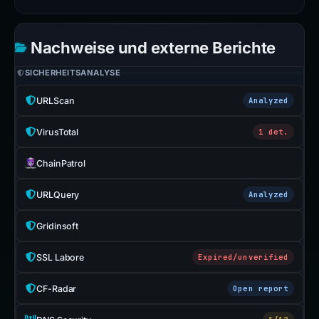
Nachweise und externe Berichte
SICHERHEITSANALYSE
URLScan
Analyzed
VirusTotal
1 det.
ChainPatrol
URLQuery
Analyzed
Gridinsoft
SSL Labore
Expired/unverified
CF-Radar
Open report