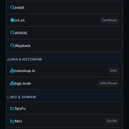
IntelX
crt.sh
Zertifikate
WHOIS
Wayback
DNS & NETZWERK
nslookup.io
DNS
bgp.tools
ASN /Route
SEO & DOMAIN
SpyFu
Moz
DA/PA