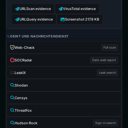
URLScan evidence
VirusTotal evidence
URLQuery evidence
Screenshot 217.9 KB
OSINT UND NACHRICHTENDIENST
Web-Check
Full scan
SOCRadar
Dark web report
LeakIX
Leak search
Shodan
Censys
ThreatFox
Hudson Rock
Sign-in search