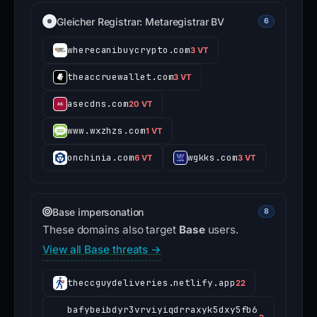
Gleicher Registrar: Metaregistrar BV
6
wherecanibuycrypto.com
3 VT
theaccruewallet.com
3 VT
asecdns.com
20 VT
www.wxzhzs.com
1 VT
onchinia.com
wgkks.com
6 VT
3 VT
Base impersonation
8
These domains also target
Base
users.
View all Base threats →
theccguydeliveries.netlify.app
22
bafybeibdyr3vrviyiqdrraxyk5dxy5fb6