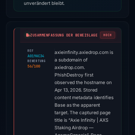
unverändert bleibt.
ZUSAMMENFASSUNG DER BEWEISLAGE
HOCH
REF
axieinfinity.axiedrop.com is
A019AC34
a subdomain of
BEWERTUNG
56/100
axiedrop.com.
PhishDestroy first
observed the hostname on
Apr 13, 2026. Stored
content metadata identifies
Base as the apparent
target. The captured page
title is “Axie Infinity | AXS
Staking Airdrop —