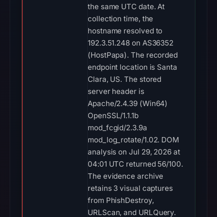
the same UTC date. At
collection time, the
hostname resolved to
192.3.51.248 on AS36352
(HostPapa). The recorded
endpoint location is Santa
Clara, US. The stored
server header is
Apache/2.4.39 (Win64)
OpenSSL/1.1.1b
mod_fcgid/2.3.9a
mod_log_rotate/1.02. DOM
analysis on Jul 29, 2026 at
04:01 UTC returned 56/100.
The evidence archive
retains 3 visual captures
from PhishDestroy,
URLScan, and URLQuery.