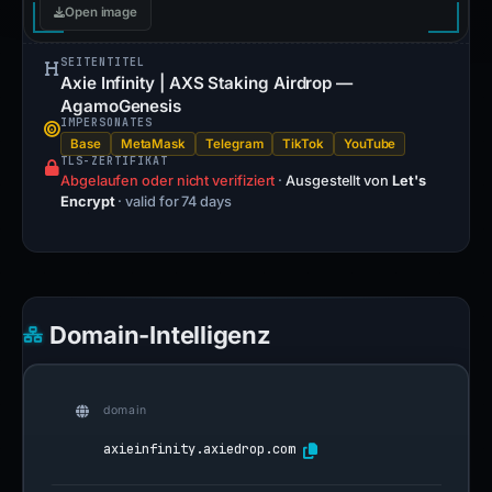
Open image
SEITENTITEL
Axie Infinity | AXS Staking Airdrop —
AgamoGenesis
IMPERSONATES
Base
MetaMask
Telegram
TikTok
YouTube
TLS-ZERTIFIKAT
Abgelaufen oder nicht verifiziert
·
Ausgestellt von
Let's
Encrypt
· valid for 74 days
Domain-Intelligenz
domain
axieinfinity.axiedrop.com