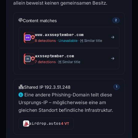
allein beweist keinen gemeinsamen Besitz.
Content matches
2
www.axsseptember.com
8 detections
·
Unavailable
·
Similar title
axsseptember.com
7 detections
·
Similar title
Shared IP 192.3.51.248
1
Eine andere Phishing-Domain teilt diese
Ursprungs-IP – möglicherweise eine am
gleichen Standort befindliche Infrastruktur.
airdrop.autos
4 VT