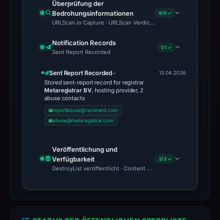
Überprüfung der
Bedrohungsinformationen
9/9 ✓
URLScan.io Capture · URLScan Verdict · Cloudflare Radar Report 
Notification Records
1/1 ✓
Sent Report Recorded
Sent Report Recorded
13.04.2026
Stored sent-report record for registrar
Metaregistrar BV
, hosting provider, 2
abuse contacts
reportabuse@racknerd.com
abuse@metaregistrar.com
Veröffentlichung und
Verfügbarkeit
3/3 ✓
DestroyList veröffentlicht · Content Observed Unavailable · Zeit