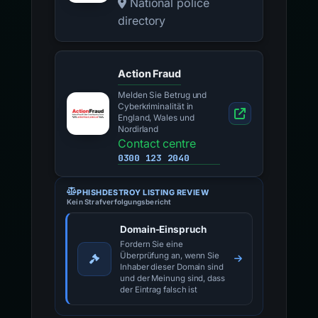
National police
directory
Action Fraud
Melden Sie Betrug und
Cyberkriminalität in
England, Wales und
Nordirland
Contact centre
0300 123 2040
PHISHDESTROY LISTING REVIEW
Kein Strafverfolgungsbericht
Domain-Einspruch
Fordern Sie eine
Überprüfung an, wenn Sie
Inhaber dieser Domain sind
und der Meinung sind, dass
der Eintrag falsch ist