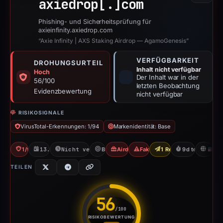
axiedrop[.]
com
Phishing- und Sicherheitsprüfung für
axieinfinity.axiedrop.com
“Axie Infinity | AXS Staking Airdrop — AgamoGenesis”
VERFÜGBARKEIT
DROHUNGSURTEIL
Inhalt nicht verfügbar
Hoch
Der Inhalt war in der
56/100
letzten Beobachtung
Evidenzbewertung
nicht verfügbar
RISIKOSIGNALE
VirusTotal-Erkennungen: 1/94
Markenidentität: Base
1/94 VT
13.04.2026
Nicht verfügbar seit 21.04.2026
Base
Airdrop-Betrug
Fake Airdrop
1 Report Sent
9d to unavaila
U
TEILEN
56
/100
RISIKOBEWERTUNG
Risikobewertung: 56 von 100. 