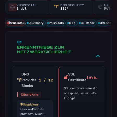
VIRUSTOTAL
DNS SECURITY
URLSC
1 det
112/
Melden
VirusTotal
DATENABDECKUNG
URLQuery
PhishStats
OTX
CF-Radar
URLScan ca
ERKENNTNISSE ZUR
NETZWERKSICHERHEIT
DNS
SSL
Invalid
1 / 12
Provider
Certificate
Blocks
SSL certificate is invalid
or expired. Issuer: Let's
Brand Axie
Encrypt
Suspicious
·
Checked 12 DNS
providers: Quad9,