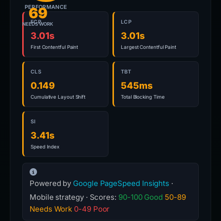
PERFORMANCE
69
FCP
LCP
NEEDS WORK
3.01s
3.01s
First Contentful Paint
Largest Contentful Paint
CLS
TBT
0.149
545ms
Cumulative Layout Shift
Total Blocking Time
SI
3.41s
Speed Index
Powered by
Google PageSpeed Insights
·
Mobile strategy · Scores:
90-100 Good
50-89
Needs Work
0-49 Poor