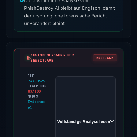
Die ausführliche Analyse von
PhishDestroy AI bleibt auf Englisch, damit
der ursprüngliche forensische Bericht
unverändert bleibt.
ZUSAMMENFASSUNG DER
KRITISCH
BEWEISLAGE
REF
PhishDestroy
737D0325
first
BEWERTUNG
83/100
observed
MODUS
aml-
Evidence
v1
checkup.help
on
Vollständige Analyse lesen
Apr
15,