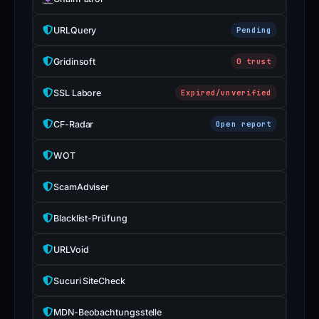
URLQuery
Pending
Gridinsoft
0 trust
SSL Labore
Expired/unverified
CF-Radar
Open report
WOT
ScamAdviser
Blacklist-Prüfung
URLVoid
Sucuri SiteCheck
MDN-Beobachtungsstelle