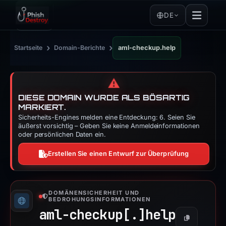
DE
›
›
Startseite
Domain-Berichte
aml-checkup.help
⚠️
DIESE DOMAIN WURDE ALS BÖSARTIG
MARKIERT.
Sicherheits-Engines melden eine Entdeckung: 6. Seien Sie
äußerst vorsichtig – Geben Sie keine Anmeldeinformationen
oder persönlichen Daten ein.
Erstellen Sie einen Entwurf zur Überprüfung
DOMÄNENSICHERHEIT UND
BEDROHUNGSINFORMATIONEN
aml-checkup[.]
help
Kopieren