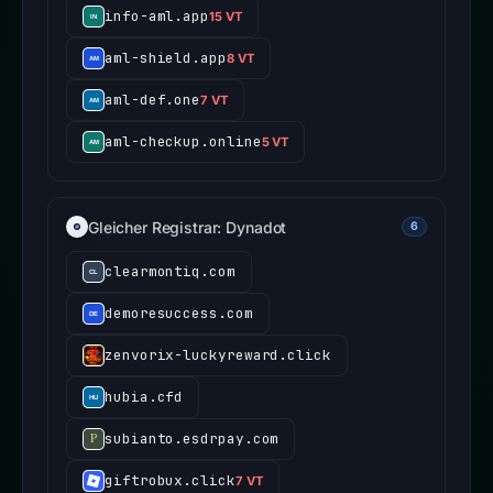
info-aml.app
15 VT
aml-shield.app
8 VT
aml-def.one
7 VT
aml-checkup.online
5 VT
Gleicher Registrar: Dynadot
6
clearmontiq.com
demoresuccess.com
zenvorix-luckyreward.click
hubia.cfd
subianto.esdrpay.com
giftrobux.click
7 VT