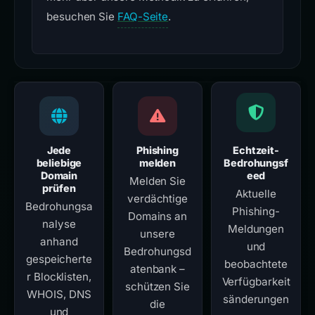
besuchen Sie
FAQ-Seite
.
Jede
Phishing
Echtzeit-
beliebige
melden
Bedrohungsf
Domain
eed
Melden Sie
prüfen
Aktuelle
verdächtige
Bedrohungsa
Phishing-
Domains an
nalyse
Meldungen
unsere
anhand
und
Bedrohungsd
gespeicherte
beobachtete
atenbank –
r Blocklisten,
Verfügbarkeit
schützen Sie
WHOIS, DNS
sänderungen
die
und