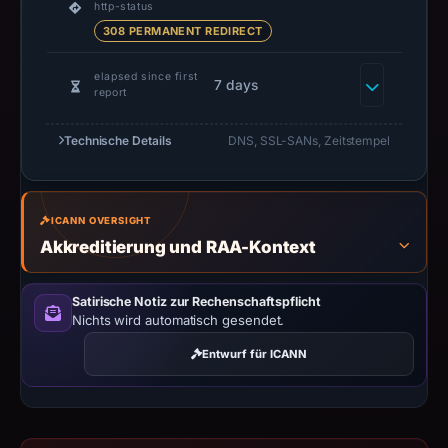
observed
http-status
content
308 PERMANENT REDIRECT
as
Investment
elapsed since first
7 days
report
Scam.
Technische Details
DNS, SSL-SANs, Zeitstempel
ICANN OVERSIGHT
Akkreditierung und RAA-Kontext
Satirische Notiz zur Rechenschaftspflicht
Nichts wird automatisch gesendet.
Entwurf für ICANN