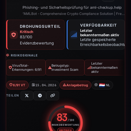
Phishing- und Sicherheitsprüfung für aml-checkup.help
“AMLBot - Comprehensive Crypto Compliance Solution | Free AML Crypto Check”
VERFÜGBARKEIT
DROHUNGSURTEIL
Letzter
Kritisch
bekanntermaßen aktiv
83/100
Letzte gespeicherte
Evidenzbewertung
Erreichbarkeitsbeobachtung
RISIKOSIGNALE
Letzter
VirusTotal-
Betrugstyp:
bekanntermaßen
Erkennungen: 6/91
Investment Scam
aktiv
6/91 VT
15.04.2026
Anlagebetrug
NL
TEILEN
83
/100
RISIKOBEWERTUNG
Risikobewertung: 83 von 100. R
KRITISCH