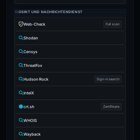
OSINT UND NACHRICHTENDIENST
Web-Check
Full scan
Shodan
Censys
ThreatFox
Hudson Rock
Sign-in search
IntelX
crt.sh
Zertifikate
WHOIS
Wayback