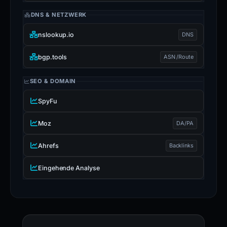
DNS & NETZWERK
nslookup.io
DNS
bgp.tools
ASN /Route
SEO & DOMAIN
SpyFu
Moz
DA/PA
Ahrefs
Backlinks
Eingehende Analyse