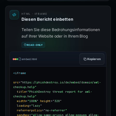
HTML · IFRAME
Diesen Bericht einbetten
Teilen Sie diese Bedrohungsinformationen
auf Ihrer Website oder in Ihrem Blog
READ-ONLY
Kopieren
embed.html
<iframe
src
=
"https://phishdestroy.io/de/embed/domain/aml-
checkup.help"
title
=
"PhishDestroy threat report for aml-
checkup.help"
width
=
"100%"
height
=
"320"
loading
=
"lazy"
referrerpolicy
=
"no-referrer"
sandbox
=
"allow-same-origin allow-popups allow-