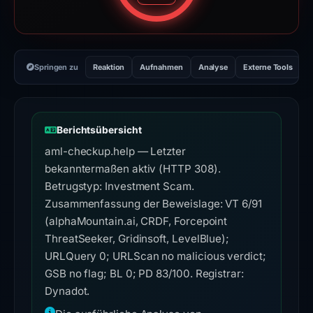
Springen zu
Reaktion
Aufnahmen
Analyse
Externe Tools
H
Berichtsübersicht
aml-checkup.help — Letzter
bekanntermaßen aktiv (HTTP 308).
Betrugstyp: Investment Scam.
Zusammenfassung der Beweislage: VT 6/91
(alphaMountain.ai, CRDF, Forcepoint
ThreatSeeker, Gridinsoft, LevelBlue);
URLQuery 0; URLScan no malicious verdict;
GSB no flag; BL 0; PD 83/100. Registrar:
Dynadot.