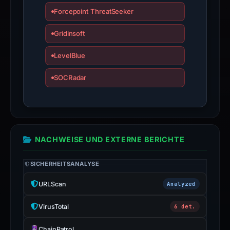
Forcepoint ThreatSeeker
Gridinsoft
LevelBlue
SOCRadar
NACHWEISE UND EXTERNE BERICHTE
SICHERHEITSANALYSE
URLScan
Analyzed
VirusTotal
6 det.
ChainPatrol