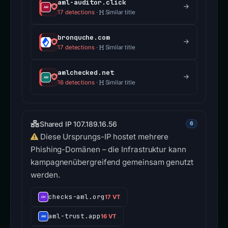
aml-auditor.click
17 detections
·
Similar title
bronquche.com
17 detections
·
Similar title
amlchecked.net
16 detections
·
Similar title
Shared IP 107.189.16.56
6
Diese Ursprungs-IP hostet mehrere
Phishing-Domänen – die Infrastruktur kann
kampagnenübergreifend gemeinsam genutzt
werden.
checks-aml.org
17 VT
aml-trust.app
16 VT