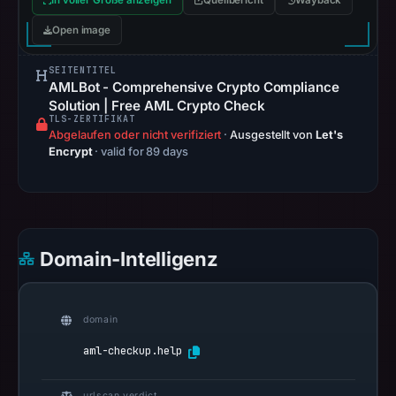
In voller Größe anzeigen
Quellbericht
Wayback
the
Open image
registrar
and
SEITENTITEL
Apr
AMLBot - Comprehensive Crypto Compliance
Solution | Free AML Crypto Check
15,
TLS-ZERTIFIKAT
2026
Abgelaufen oder nicht verifiziert
·
Ausgestellt von
Let's
as
Encrypt
· valid for 89 days
the
registration
date.
At
Domain-Intelligenz
collection
time,
the
domain
domain
resolved
aml-checkup.help
to
107.189.16.56.
urlscan verdict