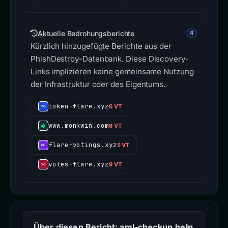
Aktuelle Bedrohungsberichte
4
Kürzlich hinzugefügte Berichte aus der
PhishDestroy-Datenbank. Diese Discovery-
Links implizieren keine gemeinsame Nutzung
der Infrastruktur oder des Eigentums.
token-flare.xyz
6 VT
www.monkwin.com
6 VT
flare-votings.xyz
5 VT
votes-flare.xyz
9 VT
Über diesen Bericht: aml-checkup.help