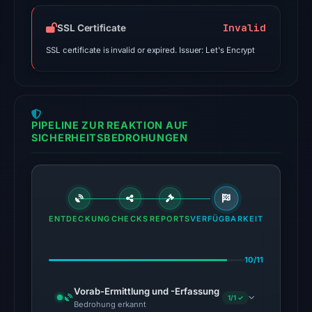
alphaMountain.ai,
Invalid
SSL Certificate
CRDF,
Forcepoint
SSL certificate is invalid or expired. Issuer: Let's Encrypt
ThreatSeeker,
Gridinsoft,
LevelBlue,
SOCRadar
PIPELINE ZUR REAKTION AUF
on
SICHERHEITSBEDROHUNGEN
Jul
27,
2026
at
ENTDECKUNG
CHECKS
REPORTS
VERFÜGBARKEIT
03:05
UTC.
The
10/11
external
Vorab-Ermittlung und -Erfassung
blocklist
1/1 ✓
Bedrohung erkannt
snapshot