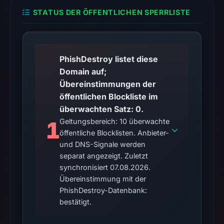
Browsing
STATUS DER ÖFFENTLICHEN SPERRLISTE
returned
no
flag
on
PhishDestroy listet diese
Apr
Domain auf;
15,
Übereinstimmungen der
2026
öffentlichen Blockliste im
at
überwachten Satz: 0.
07:06
1
Geltungsbereich: 10 überwachte
UTC.
öffentliche Blocklisten. Anbieter-
URLScan
und DNS-Signale werden
completed
separat angezeigt. Zuletzt
without
synchronisiert 07.08.2026.
a
Übereinstimmung mit der
malicious
PhishDestroy-Datenbank:
verdict
bestätigt.
(score