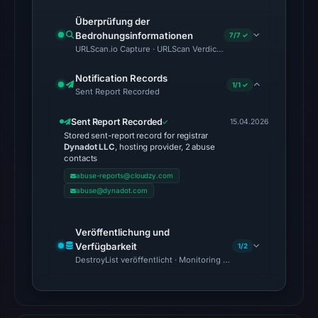
contained
Überprüfung der
no
Bedrohungsinformationen
7/7 ✓
URLScan.io Capture · URLScan Verdict · Cloudflare Radar Report 
matches
on
Notification Records
1/1 ✓
Aug
Sent Report Recorded
7,
Sent Report Recorded
2026
15.04.2026
Stored sent-report record for registrar
at
Dynadot LLC
, hosting provider, 2 abuse
10:20
contacts
UTC.
abuse-reports@cloudzy.com
abuse@dynadot.com
URLQuery
recorded
no
Veröffentlichung und
Verfügbarkeit
positive
1/2
DestroyList veröffentlicht · Monitoring Continues
detection.
Google
Safe