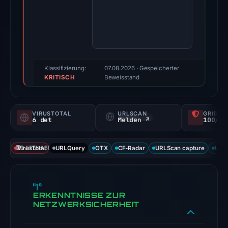
2026.
A
positive
finding
was
recorded
Klassifizierung:
07.08.2026
· Gespeicherter
KRITISCH
by
Beweisstand
VirusTotal.
Evidence
VIRUSTOTAL
URLSCAN
GRIDIN
score:
6 det
Melden ↗
100/
83/100.
VirusTotal
DATENABDECKUNG
URLQuery
OTX
CF-Radar
URLScan capture
URLS
VirusTotal
recorded
6
detections
ERKENNTNISSE ZUR
among
NETZWERKSICHERHEIT
91
engines: