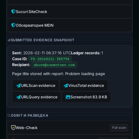
Sucuri SiteCheck
Обсерватория MDN
SUBMITTED EVIDENCE SNAPSHOT
Sent:
2026-02-11 06:37:16 UTC
Ledger records:
1
Case ID:
PD-20260211-38579A
Recipient:
abuse@cosmotown.com
Page title stored with report:
Problem loading page
URLScan evidence
VirusTotal evidence
URLQuery evidence
Screenshot 83.9 KB
OSINT И РАЗВЕДКА
Web-Check
Full scan