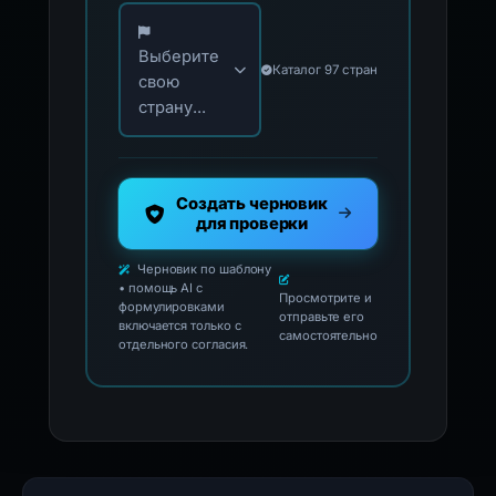
Выберите свою страну для официальных ко
Выберите
Каталог 97 стран
свою
страну...
Создать черновик
для проверки
Черновик по шаблону
• помощь AI с
Просмотрите и
формулировками
отправьте его
включается только с
самостоятельно
отдельного согласия.