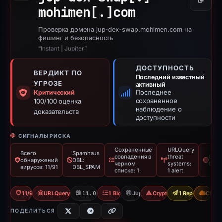
Копиро
mohimen[.]
com
Проверка домена jup-dex-swap.mohimen.com на
фишинг и безопасность
“Instant | Jupiter”
ДОСТУПНОСТЬ
ВЕРДИКТ ПО
Последний известный
УГРОЗЕ
активный
Последнее
Критический
сохраненное
100/100 оценка
наблюдение о
доказательств
доступности
СИГНАЛЫ РИСКА
Сохраненные
URLQuery
Всего
Spamhaus
совпадения в
threat
Олиц
обнаружений
DBL:
черном
systems:
брен
вирусов: 11/91
DBL_SPAM
списке: 1.
1 alert
11/91 VT
URLQuery: 1 threat alerts
11.02.2026
1 Blocklist
Jupiter
Crypto Scam
1 Report Sent
CDN
ПОДЕЛИТЬСЯ