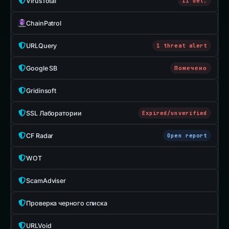
VirusTotal
11 det.
ChainPatrol
URLQuery
1 threat alert
Google SB
Помечено
Gridinsoft
SSL Лаборатории
Expired/unverified
CF Radar
Open report
WOT
ScamAdviser
Проверка черного списка
URLVoid