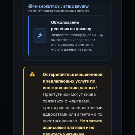
PHISHDESTROY LISTING REVIEW
Не отчет правоохранительных органов
Обжалование
решения по домену
Запросите проверку, если
вы являетесь владельцем
этого домена и считаете,
что его данные неверны.
Остерегайтесь мошенников,
предлагающих услуги по
восстановлению данных!
Преступники могут снова
связаться с жертвами,
притворяясь следователями,
адвокатами или агентами по
восстановлению.
Не платите
авансовые платежи и не
делитесь учетными