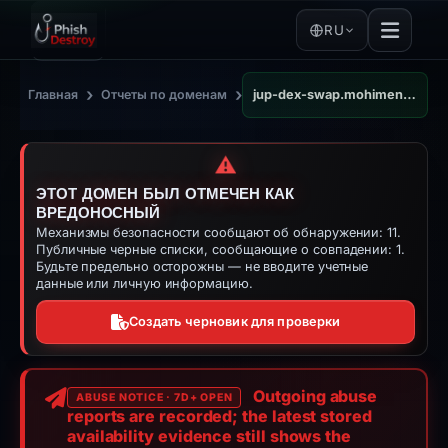
RU
›
›
Главная
Отчеты по доменам
jup-dex-swap.mohimen.com
⚠️
ЭТОТ ДОМЕН БЫЛ ОТМЕЧЕН КАК
ВРЕДОНОСНЫЙ
Механизмы безопасности сообщают об обнаружении: 11.
Публичные черные списки, сообщающие о совпадении: 1.
Будьте предельно осторожны — не вводите учетные
данные или личную информацию.
Создать черновик для проверки
Outgoing abuse
ABUSE NOTICE · 7D+ OPEN
reports are recorded; the latest stored
availability evidence still shows the