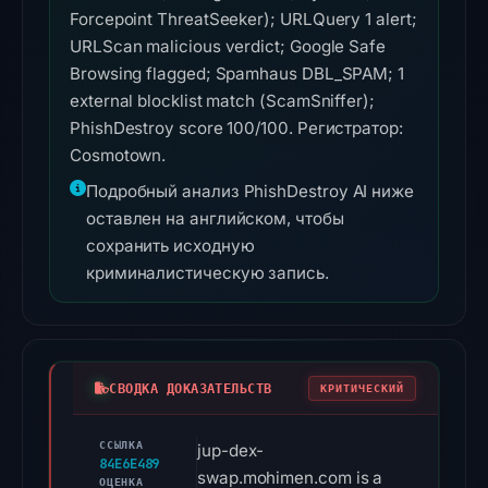
Forcepoint ThreatSeeker); URLQuery 1 alert;
URLScan malicious verdict; Google Safe
Browsing flagged; Spamhaus DBL_SPAM; 1
external blocklist match (ScamSniffer);
PhishDestroy score 100/100. Регистратор:
Cosmotown.
Подробный анализ PhishDestroy AI ниже
оставлен на английском, чтобы
сохранить исходную
криминалистическую запись.
СВОДКА ДОКАЗАТЕЛЬСТВ
КРИТИЧЕСКИЙ
ССЫЛКА
jup-dex-
84E6E489
swap.mohimen.com is a
ОЦЕНКА