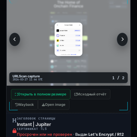
URLScan capture
1 / 2
2026-03-27 11:44 UTC
Открыть в полном размере
Исходный отчёт
Wayback
Open image
ЗАГОЛОВОК СТРАНИЦЫ
Instant | Jupiter
СЕРТИФИКАТ TLS
Просрочен или не проверен
·
Выдан
Let's Encrypt / R12