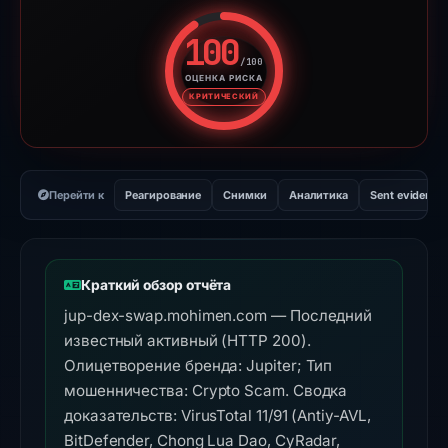
100
/100
ОЦЕНКА РИСКА
Оценка риска: 100 из 100. У
КРИТИЧЕСКИЙ
Перейти к
Реагирование
Снимки
Аналитика
Sent evidence
Краткий обзор отчёта
jup-dex-swap.mohimen.com — Последний
известный активный (HTTP 200).
Олицетворение бренда: Jupiter; Тип
мошенничества: Crypto Scam. Сводка
доказательств: VirusTotal 11/91 (Antiy-AVL,
BitDefender, Chong Lua Dao, CyRadar,