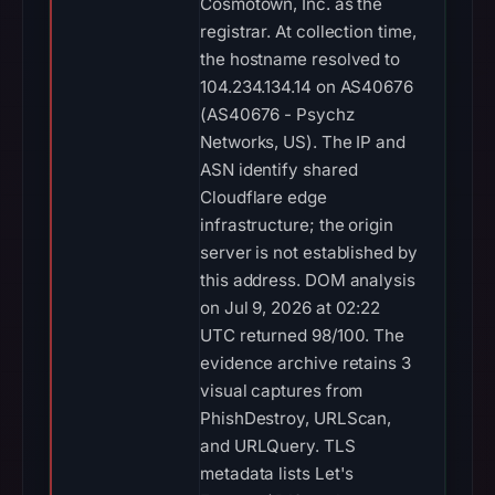
Cosmotown, Inc. as the
registrar. At collection time,
the hostname resolved to
104.234.134.14 on AS40676
(AS40676 - Psychz
Networks, US). The IP and
ASN identify shared
Cloudflare edge
infrastructure; the origin
server is not established by
this address. DOM analysis
on Jul 9, 2026 at 02:22
UTC returned 98/100. The
evidence archive retains 3
visual captures from
PhishDestroy, URLScan,
and URLQuery. TLS
metadata lists Let's