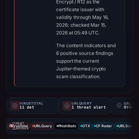
Encrypt / R12 as the
certificate issuer with
validity through May 16,
2026; checked Mar 15,
2026 at 05:49 UTC.
The content indicators and
6 positive source findings
support the current
Jupiter-themed crypto
scam classification.
VIRUSTOTAL
URLQUERY
URLSC
11 det
1 threat alert
Отчёт 
ОХВАТ
VirusTotal
URLQuery
PhishStats
OTX
CF Radar
URLScan ca
ДАННЫХ