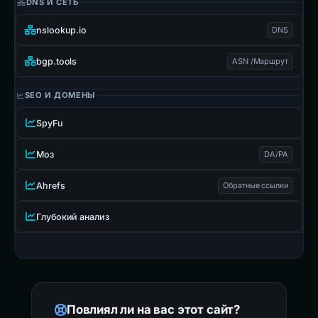
DNS И СЕТЬ
nslookup.io
DNS
bgp.tools
ASN /Маршрут
SEO И ДОМЕНЫ
SpyFu
Моз
DA/PA
Ahrefs
Обратные ссылки
Глубокий анализ
Повлиял ли на вас этот сайт?