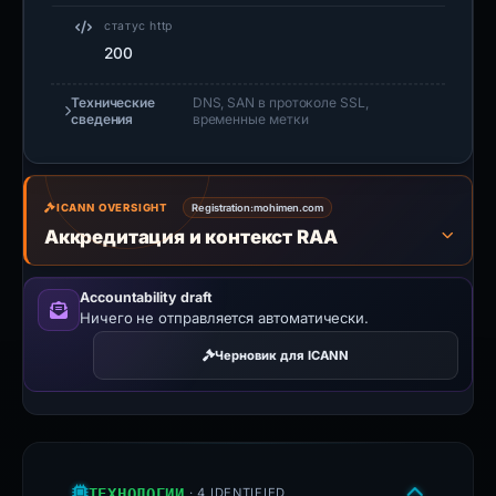
статус http
200
Технические
DNS, SAN в протоколе SSL,
сведения
временные метки
ICANN OVERSIGHT
Registration:
mohimen.com
Аккредитация и контекст RAA
Accountability draft
Ничего не отправляется автоматически.
Черновик для ICANN
ТЕХНОЛОГИИ
· 4 IDENTIFIED