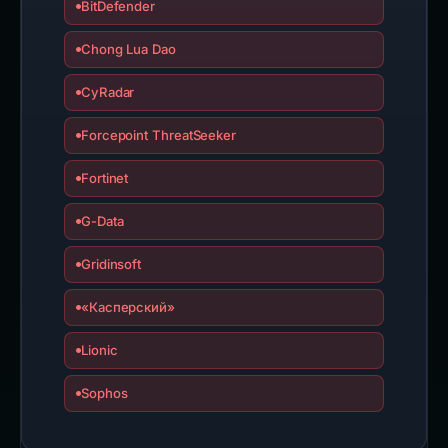
BitDefender
Chong Lua Dao
CyRadar
Forcepoint ThreatSeeker
Fortinet
G-Data
Gridinsoft
«Касперский»
Lionic
Sophos