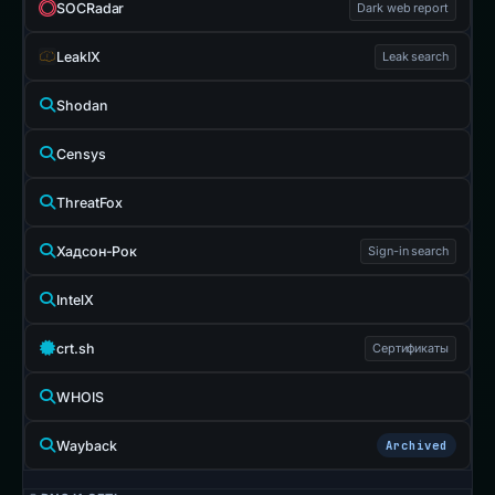
SOCRadar
Dark web report
LeakIX
Leak search
Shodan
Censys
ThreatFox
Хадсон-Рок
Sign-in search
IntelX
crt.sh
Сертификаты
WHOIS
Wayback
Archived