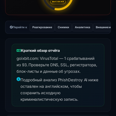
ВЫСОКИЙ
Перейти к
Реагирование
Снимки
Аналитика
Внешние инс
Краткий обзор отчёта
goixbit.com: VirusTotal — 1 срабатываний
из 93. Проверьте DNS, SSL, регистратора,
блок-листы и данные об угрозах.
Подробный анализ PhishDestroy AI ниже
оставлен на английском, чтобы
сохранить исходную
криминалистическую запись.