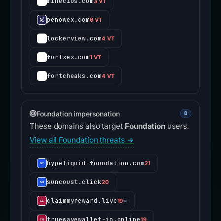
minecius.com
3 VT
penowex.com
6 VT
lockerview.com
4 VT
fortxex.com
1 VT
fortcheaks.com
4 VT
Foundation impersonation
8
These domains also target
Foundation
users.
View all Foundation threats →
hypeliquid-foundation.com
21
suncoust.click
20
claimmyreward.live
19
☠
truewavewallet-in.online
19