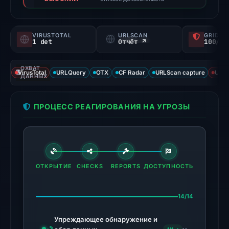
not
a
probability).
VIRUSTOTAL
URLSCAN
GRIDIN
1 det
Отчёт ↗
100/
Threat
signals:
ОХВАТ
1
VirusTotal
URLQuery
OTX
CF Radar
URLScan capture
URLS
ДАННЫХ
of
93
ПРОЦЕСС РЕАГИРОВАНИЯ НА УГРОЗЫ
VirusTotal
engines
flagged
the
domain
ОТКРЫТИЕ
CHECKS
REPORTS
ДОСТУПНОСТЬ
on
Feb
14/14
25,
2026
Упреждающее обнаружение и
at