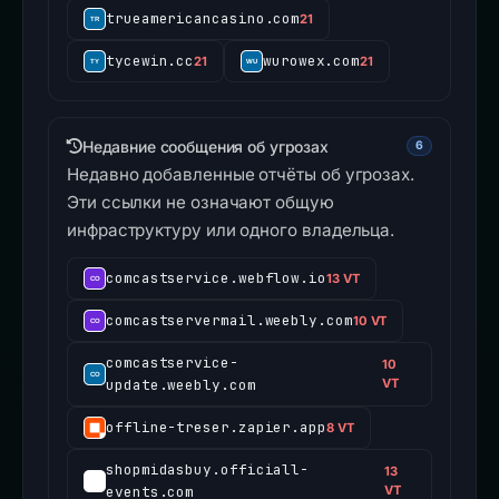
trueamericancasino.com
21
tycewin.cc
wurowex.com
21
21
Недавние сообщения об угрозах
6
Недавно добавленные отчёты об угрозах.
Эти ссылки не означают общую
инфраструктуру или одного владельца.
comcastservice.webflow.io
13 VT
comcastservermail.weebly.com
10 VT
comcastservice-
10
update.weebly.com
VT
offline-treser.zapier.app
8 VT
shopmidasbuy.officiall-
13
events.com
VT