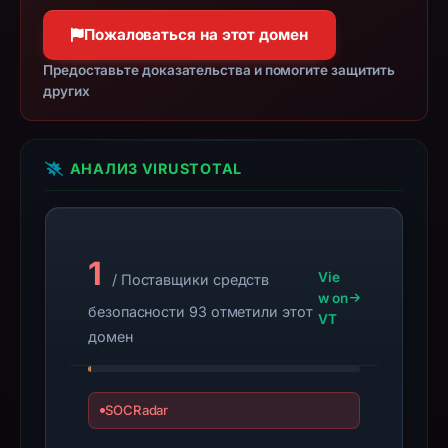
Foundation.
Infrastructure
Пожаловаться на этот домен
details
Предоставьте доказательства и помогите защитить
may
других
have
changed
since
АНАЛИЗ VIRUSTOTAL
collection.
This
report
1
summarizes
Vie
/ Поставщики средств
time-
w on
безопасности 93 отметили этот
bound
VT
домен
observations,
not
a
SOCRadar
live
guarantee.