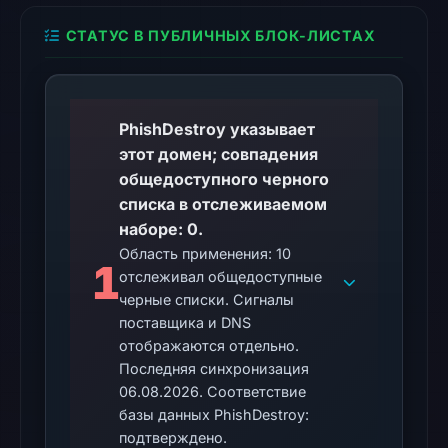
external
blocklist
СТАТУС В ПУБЛИЧНЫХ БЛОК-ЛИСТАХ
matches
were
recorded
in
PhishDestroy указывает
the
этот домен; совпадения
snapshot
общедоступного черного
from
списка в отслеживаемом
Aug
наборе: 0.
6,
Область применения: 10
1
отслеживал общедоступные
2026
черные списки. Сигналы
at
поставщика и DNS
10:20
отображаются отдельно.
UTC.
Последняя синхронизация
Google
06.08.2026. Соответствие
Safe
базы данных PhishDestroy:
Browsing
подтверждено.