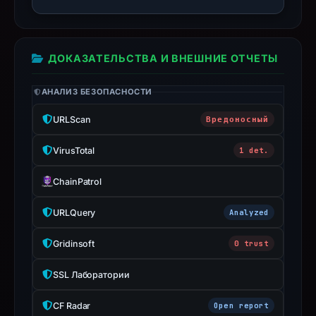
Avoid
interacting
with
ДОКАЗАТЕЛЬСТВА И ВНЕШНИЕ ОТЧЕТЫ
the
domain;
АНАЛИЗ БЕЗОПАСНОСТИ
submit
URLScan
Вредоносный
an
appeal
VirusTotal
1 det.
if
the
ChainPatrol
report
is
URLQuery
Analyzed
inaccurate.
Gridinsoft
0 trust
SSL Лаборатории
CF Radar
Open report