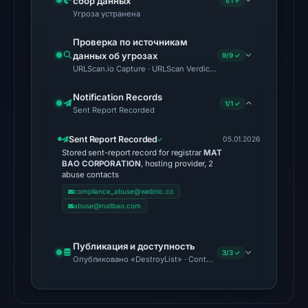
сбор данных
1/1 ✓
02:32
Угроза устранена
UTC.
Проверка по источникам
данных об угрозах
9/9 ✓
No
URLScan.io Capture · URLScan Verdict · Cloudflare Radar Report 
conclusive
timestamped
Notification Records
1/1 ✓
HTTP
Sent Report Recorded
response
Sent Report Recorded
05.01.2026
is
Stored sent-report record for registrar
MAT
available;
BAO CORPORATION
, hosting provider, 2
abuse contacts
current
compliance_abuse@webnic.cc
reachability
abuse@matbao.com
is
unverified.
Публикация и доступность
3/3 ✓
Other
Опубликовано «DestroyList» · Content Observed Unavailable
observations:
No