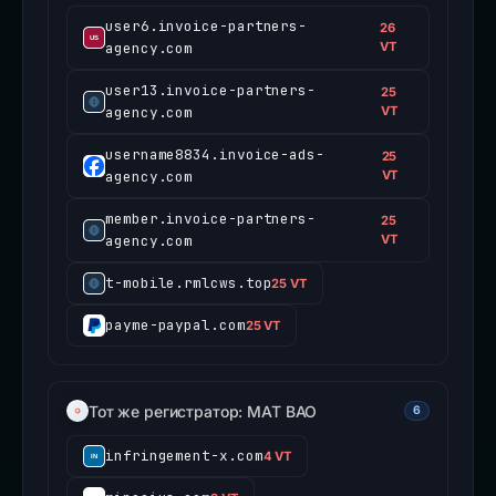
user6.invoice-partners-
26
agency.com
VT
user13.invoice-partners-
25
agency.com
VT
username8834.invoice-ads-
25
agency.com
VT
member.invoice-partners-
25
agency.com
VT
t-mobile.rmlcws.top
25 VT
payme-paypal.com
25 VT
Тот же регистратор: MAT BAO
6
infringement-x.com
4 VT