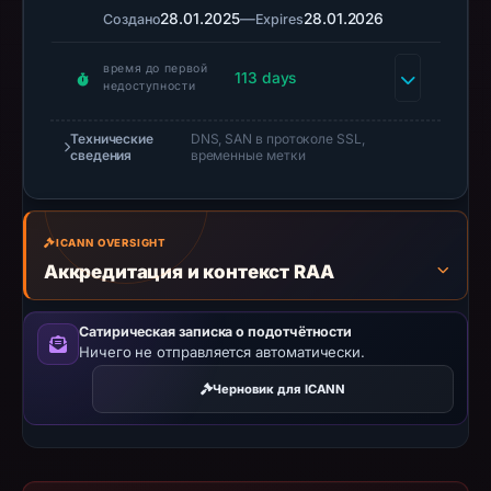
establish
28.01.2025
—
28.01.2026
Создано
Expires
safety.
время до первой
113 days
Context:
недоступности
registrar
MAT
Технические
DNS, SAN в протоколе SSL,
сведения
временные метки
BAO
CORPORATION,
IP
ICANN OVERSIGHT
address
Аккредитация и контекст RAA
188.114.96.3,
registration
date
Сатирическая записка о подотчётности
Ничего не отправляется автоматически.
Jan
27,
Черновик для ICANN
2025,
apparent
target