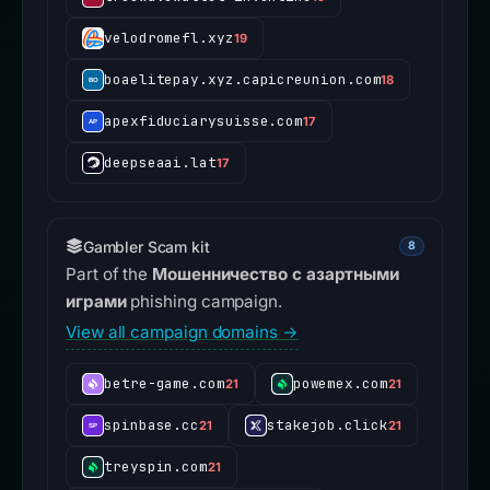
velodromefl.xyz
19
boaelitepay.xyz.capicreunion.com
18
apexfiduciarysuisse.com
17
deepseaai.lat
17
Gambler Scam kit
8
Part of the
Мошенничество с азартными
играми
phishing campaign.
View all campaign domains →
betre-game.com
powemex.com
21
21
spinbase.cc
stakejob.click
21
21
treyspin.com
21