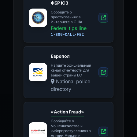
ФБР IC3
Сообщите о
преступлениях в
Интернете в США
Federal tips line
1-800-CALL-FBI
Европол
Найдите официальный
канал отчетности для
вашей страны ЕС
National police
directory
«Action Fraud»
Сообщайте о
мошенничестве и
киберпреступлениях в
Англии, Уэльсе и