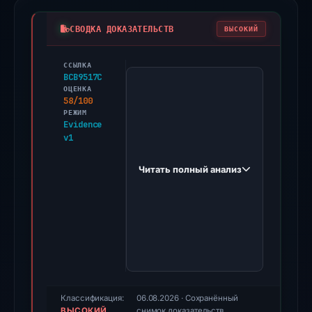
СВОДКА ДОКАЗАТЕЛЬСТВ
ВЫСОКИЙ
ССЫЛКА
PhishDestroy
BCB9517C
first
ОЦЕНКА
58/100
observed
РЕЖИМ
goixbit.com
Evidence
v1
on
Jan
Читать полный анализ
5,
2026.
Evidence
score:
58/100
(a
triage
score,
Классификация:
06.08.2026
· Сохранённый
ВЫСОКИЙ
снимок доказательств