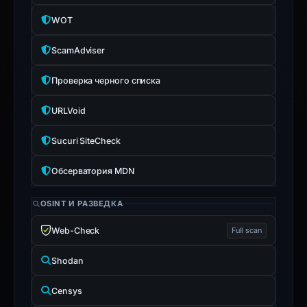
WOT
ScamAdviser
Проверка черного списка
URLVoid
Sucuri SiteCheck
Обсерватория MDN
OSINT И РАЗВЕДКА
Web-Check
Full scan
Shodan
Censys