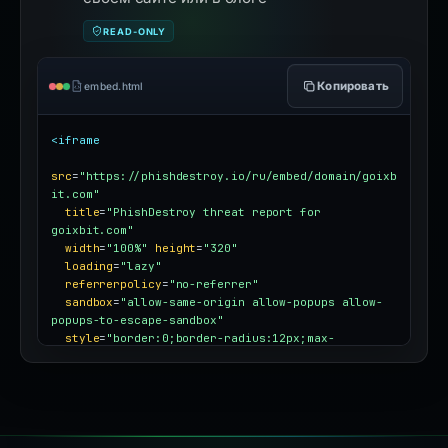
READ-ONLY
Копировать
embed.html
<iframe
src
=
"https://phishdestroy.io/ru/embed/domain/goixb
it.com"
title
=
"PhishDestroy threat report for 
goixbit.com"
width
=
"100%"
height
=
"320"
loading
=
"lazy"
referrerpolicy
=
"no-referrer"
sandbox
=
"allow-same-origin allow-popups allow-
popups-to-escape-sandbox"
style
=
"border:0;border-radius:12px;max-
width:100%"
></iframe>