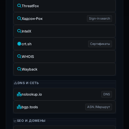
ThreatFox
Хадсон-Рок
Sign-in search
IntelX
crt.sh
Сертификаты
WHOIS
Wayback
DNS И СЕТЬ
nslookup.io
DNS
bgp.tools
ASN /Маршрут
SEO И ДОМЕНЫ