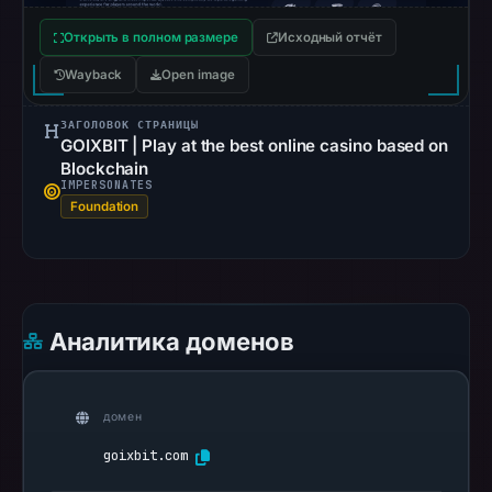
Mar
1,
Открыть в полном размере
Исходный отчёт
2026
Wayback
Open image
at
13:02
ЗАГОЛОВОК СТРАНИЦЫ
UTC.
GOIXBIT | Play at the best online casino based on
Blockchain
Spamhaus
IMPERSONATES
DBL
Foundation
recorded
no
positive
result
on
Аналитика доменов
Jul
14,
2026
домен
at
goixbit.com
14:31