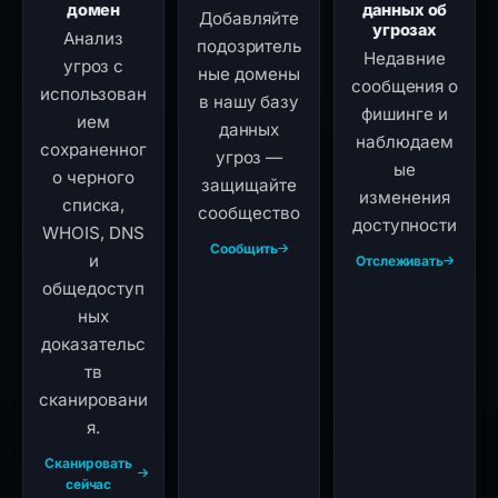
домен
данных об
Добавляйте
угрозах
Анализ
подозритель
Недавние
угроз с
ные домены
сообщения о
использован
в нашу базу
фишинге и
ием
данных
наблюдаем
сохраненног
угроз —
ые
о черного
защищайте
изменения
списка,
сообщество
доступности
WHOIS, DNS
Сообщить
и
Отслеживать
общедоступ
ных
доказательс
тв
сканировани
я.
Сканировать
сейчас