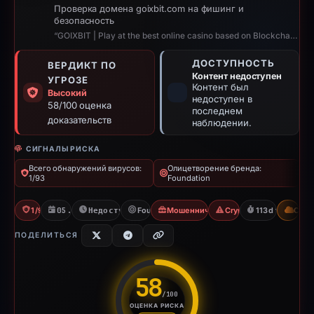
Проверка домена goixbit.com на фишинг и
безопасность
“GOIXBIT | Play at the best online casino based on Blockchain”
ДОСТУПНОСТЬ
ВЕРДИКТ ПО
Контент недоступен
УГРОЗЕ
Контент был
Высокий
недоступен в
58/100 оценка
последнем
доказательств
наблюдении.
СИГНАЛЫ РИСКА
Всего обнаружений вирусов:
Олицетворение бренда:
1/93
Foundation
1/93 VT
05.01.2026
Недоступно с 28.04.2026
Foundation
Мошенничество с азартными играм
Crypto Scam
113d to unavail
CDN
ПОДЕЛИТЬСЯ
58
/100
ОЦЕНКА РИСКА
Оценка риска: 58 из 100. Ур