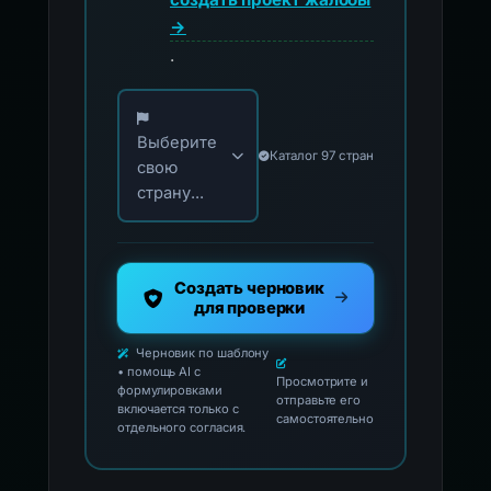
→
.
Выберите свою страну для официальных ко
Выберите
Каталог 97 стран
свою
страну...
Создать черновик
для проверки
Черновик по шаблону
• помощь AI с
Просмотрите и
формулировками
отправьте его
включается только с
самостоятельно
отдельного согласия.