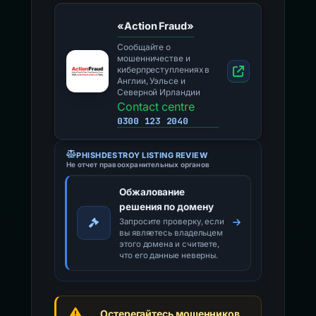
«Action Fraud»
Сообщайте о
мошенничестве и
киберпреступлениях в
Англии, Уэльсе и
Северной Ирландии
Contact centre
0300 123 2040
PHISHDESTROY LISTING REVIEW
Не отчет правоохранительных органов
Обжалование
решения по домену
Запросите проверку, если
вы являетесь владельцем
этого домена и считаете,
что его данные неверны.
Остерегайтесь мошенников,