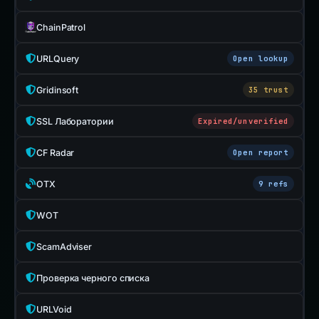
ChainPatrol
URLQuery
Open lookup
Gridinsoft
35 trust
SSL Лаборатории
Expired/unverified
CF Radar
Open report
OTX
9 refs
WOT
ScamAdviser
Проверка черного списка
URLVoid