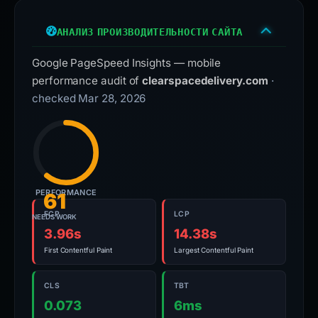
АНАЛИЗ ПРОИЗВОДИТЕЛЬНОСТИ САЙТА
Google PageSpeed Insights — mobile
performance audit of
clearspacedelivery.com
·
checked Mar 28, 2026
PERFORMANCE
61
FCP
LCP
NEEDS WORK
3.96s
14.38s
First Contentful Paint
Largest Contentful Paint
CLS
TBT
0.073
6ms