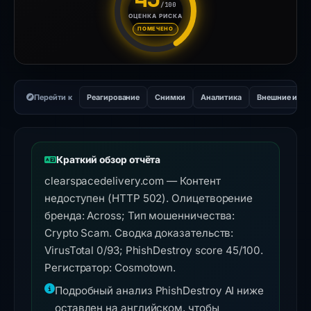
/100
ОЦЕНКА РИСКА
Оценка риска: 45 из 100. У
ПОМЕЧЕНО
Перейти к
Реагирование
Снимки
Аналитика
Внешние инс
Краткий обзор отчёта
clearspacedelivery.com — Контент
недоступен (HTTP 502). Олицетворение
бренда: Across; Тип мошенничества:
Crypto Scam. Сводка доказательств:
VirusTotal 0/93; PhishDestroy score 45/100.
Регистратор: Cosmotown.
Подробный анализ PhishDestroy AI ниже
оставлен на английском, чтобы