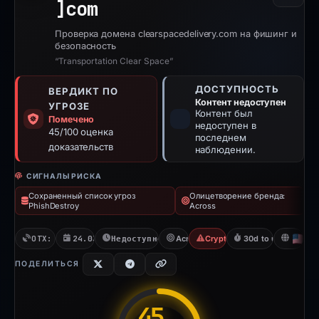
]
com
Проверка домена clearspacedelivery.com на фишинг и
безопасность
“Transportation Clear Space”
ДОСТУПНОСТЬ
ВЕРДИКТ ПО
Контент недоступен
УГРОЗЕ
Контент был
Помечено
недоступен в
45/100 оценка
последнем
доказательств
наблюдении.
СИГНАЛЫ РИСКА
Сохраненный список угроз
Олицетворение бренда:
PhishDestroy
Across
OTX: 9 refs
24.03.2026
Недоступно с 06.06.2026
Across
Crypto Scam
30d to unavailable
U
ПОДЕЛИТЬСЯ
45