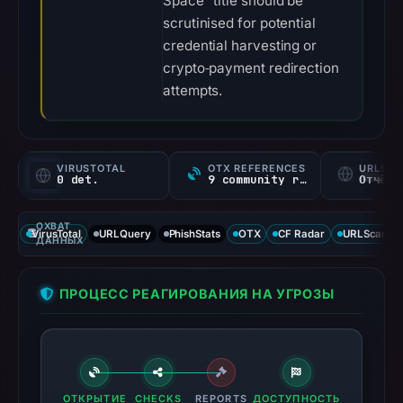
Space” title should be
scrutinised for potential
credential harvesting or
crypto‑payment redirection
attempts.
VIRUSTOTAL
OTX REFERENCES
URLSC
0 det.
9 community refs
Отчёт 
ОХВАТ
VirusTotal
URLQuery
PhishStats
OTX
CF Radar
URLScan ca
ДАННЫХ
ПРОЦЕСС РЕАГИРОВАНИЯ НА УГРОЗЫ
ОТКРЫТИЕ
CHECKS
REPORTS
ДОСТУПНОСТЬ