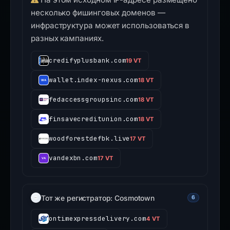
несколько фишинговых доменов —
инфраструктура может использоваться в
разных кампаниях.
credifyplusbank.com
19 VT
wallet.index-nexus.com
18 VT
fedaccessgroupsinc.com
18 VT
finsavecreditunion.com
18 VT
woodforestdefbk.live
17 VT
vandexbn.com
17 VT
Тот же регистратор: Cosmotown
6
ontimexpressdelivery.com
4 VT