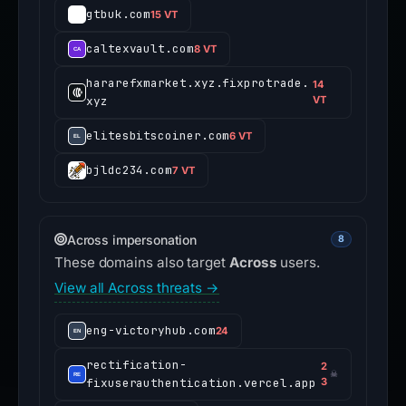
gtbuk.com
15 VT
caltexvault.com
8 VT
hararefxmarket.xyz.fixprotrade.
14
xyz
VT
elitesbitscoiner.com
6 VT
bjldc234.com
7 VT
Across impersonation
8
These domains also target
Across
users.
View all Across threats →
eng-victoryhub.com
24
rectification-
2
☠
fixuserauthentication.vercel.app
3