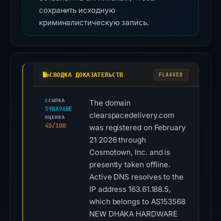
сохранить исходную
криминалистическую запись.
СВОДКА ДОКАЗАТЕЛЬСТВ
FLAGGED
ССЫЛКА
The domain
59BA96BE
clearspacedelivery.com
ОЦЕНКА
45/100
was registered on February
21 2026 through
Cosmotown, Inc. and is
presently taken offline.
Active DNS resolves to the
IP address 163.61.188.5,
which belongs to AS153568
NEW DHAKA HARDWARE