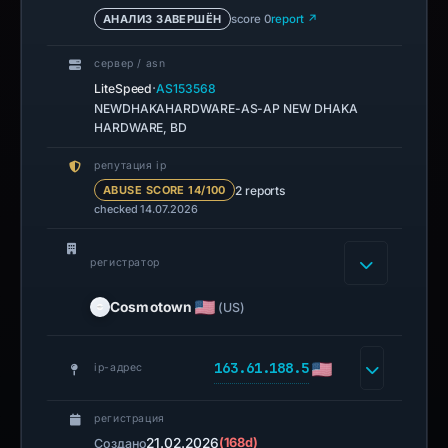
АНАЛИЗ ЗАВЕРШЁН
score 0
report ↗
сервер / asn
·
LiteSpeed
AS153568
NEWDHAKAHARDWARE-AS-AP NEW DHAKA
HARDWARE, BD
репутация ip
2 reports
ABUSE SCORE 14/100
checked 14.07.2026
регистратор
Cosmotown
(US)
163.61.188.5
ip-адрес
регистрация
21.02.2026
(168d)
Создано