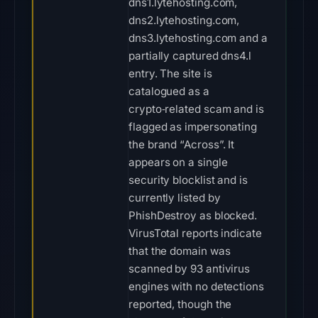
dns1.lytehosting.com,
dns2.lytehosting.com,
dns3.lytehosting.com and a
partially captured dns4.l
entry. The site is
catalogued as a
crypto‑related scam and is
flagged as impersonating
the brand “Across”. It
appears on a single
security blocklist and is
currently listed by
PhishDestroy as blocked.
VirusTotal reports indicate
that the domain was
scanned by 93 antivirus
engines with no detections
reported, though the