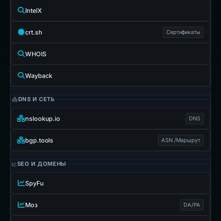
IntelX
crt.sh
Сертификаты
WHOIS
Wayback
DNS И СЕТЬ
nslookup.io
DNS
bgp.tools
ASN /Маршрут
SEO И ДОМЕНЫ
SpyFu
Моз
DA/PA