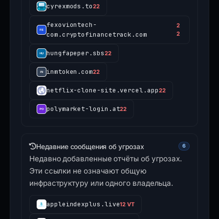
cyrexmods.to
22
fexoviontech-
2
com.cryptofinancetrack.com
2
hungfapeper.sbs
22
inmtoken.com
22
netflix-clone-site.vercel.app
22
polymarket-login.at
22
Недавние сообщения об угрозах
6
Недавно добавленные отчёты об угрозах.
Эти ссылки не означают общую
инфраструктуру или одного владельца.
appleindexplus.live
12 VT