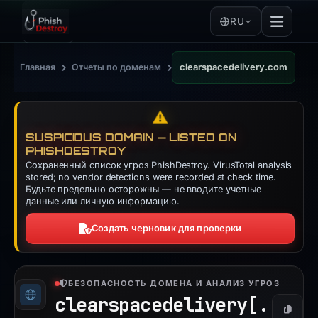
RU
›
›
Главная
Отчеты по доменам
clearspacedelivery.com
⚠️
SUSPICIOUS DOMAIN — LISTED ON
PHISHDESTROY
Сохраненный список угроз PhishDestroy. VirusTotal analysis
stored; no vendor detections were recorded at check time.
Будьте предельно осторожны — не вводите учетные
данные или личную информацию.
Создать черновик для проверки
БЕЗОПАСНОСТЬ ДОМЕНА И АНАЛИЗ УГРОЗ
clearspacedelivery[.
Копиро