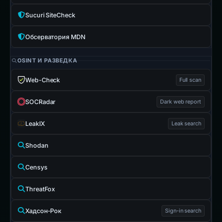
Sucuri SiteCheck
Обсерватория MDN
OSINT И РАЗВЕДКА
Web-Check
Full scan
SOCRadar
Dark web report
LeakIX
Leak search
Shodan
Censys
ThreatFox
Хадсон-Рок
Sign-in search