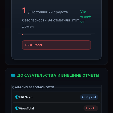
Across.
1
Infrastructure
Vie
/ Поставщики средств
details
w on
безопасности 94 отметили этот
may
VT
домен
have
changed
since
SOCRadar
collection.
This
report
summarizes
ДОКАЗАТЕЛЬСТВА И ВНЕШНИЕ ОТЧЕТЫ
time-
bound
АНАЛИЗ БЕЗОПАСНОСТИ
observations,
not
URLScan
Analyzed
a
live
VirusTotal
1 det.