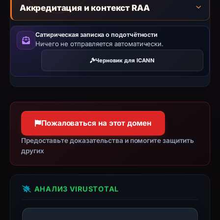
Аккредитация и контекст RAA
establish
safety.
Сатирическая записка о подотчётности
Context:
Ничего не отправляется автоматически.
registrar
Черновик для ICANN
HOSTINGER
operations,
UAB,
IP
address
Пожаловаться на этот домен
188.114.96.3,
registration
Предоставьте доказательства и помогите защитить
других
date
Mar
11,
2026,
АНАЛИЗ VIRUSTOTAL
apparent
target