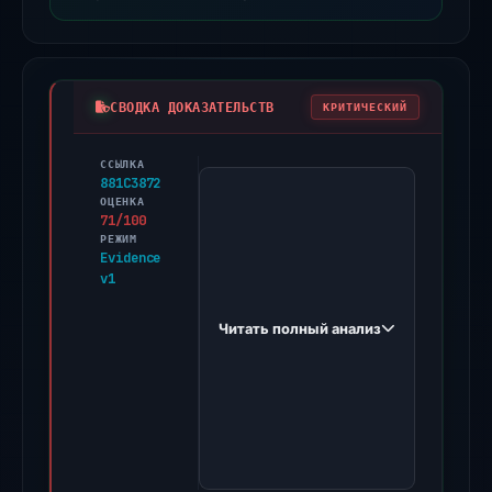
СВОДКА ДОКАЗАТЕЛЬСТВ
КРИТИЧЕСКИЙ
ССЫЛКА
PhishDestroy
881C3872
first
ОЦЕНКА
71/100
observed
РЕЖИМ
blockbalstmod.com
Evidence
v1
on
Mar
Читать полный анализ
11,
2026.
Evidence
score:
71/100
(a