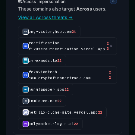
Across impersonation
8
These domains also target
Across
users.
View all Across threats →
eng-victoryhub.com
24
rectification-
2
☠
fixuserauthentication.vercel.app
3
cyrexmods.to
22
fexoviontech-
2
com.cryptofinancetrack.com
2
hungfapeper.sbs
22
inmtoken.com
22
netflix-clone-site.vercel.app
22
polymarket-login.at
22