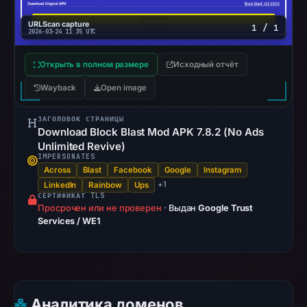
checked
URLScan capture
1 / 1
location.
2026-03-24 11:35 UTC
This
Открыть в полном размере
does
Исходный отчёт
not
Wayback
Open image
establish
the
ЗАГОЛОВОК СТРАНИЦЫ
Download Block Blast Mod APK 7.8.2 (No Ads
cause.
Unlimited Revive)
IMPERSONATES
Other
Across
Blast
Facebook
Google
Instagram
observations:
+1
LinkedIn
Rainbow
Ups
Google
СЕРТИФИКАТ TLS
Просрочен или не проверен
·
Выдан
Google Trust
Safe
Services / WE1
Browsing
recorded
no
flag
on
Аналитика доменов