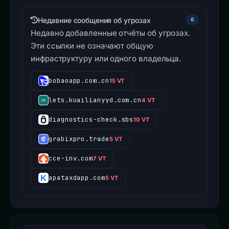
Недавние сообщения об угрозах
6
Недавно добавленные отчёты об угрозах.
Эти ссылки не означают общую
инфраструктуру или одного владельца.
bobaoapp.com.cn
15 VT
lets.kuailianyyd.com.cn
4 VT
diagnostics-check.sbs
10 VT
grabixpro.trade
5 VT
cce-inv.com
7 VT
apataxdapp.com
5 VT