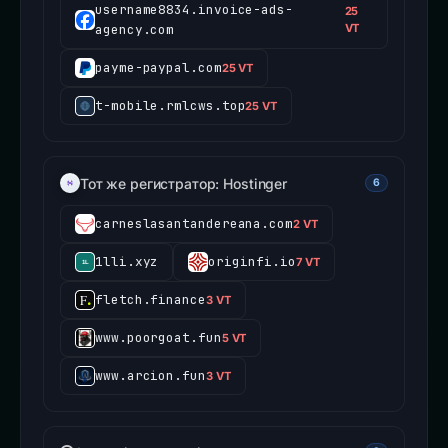
username8834.invoice-ads-
25
agency.com
VT
payme-paypal.com
25 VT
t-mobile.rmlcws.top
25 VT
Тот же регистратор: Hostinger
6
carneslasantandereana.com
2 VT
1lli.xyz
originfi.io
7 VT
fletch.finance
3 VT
www.poorgoat.fun
5 VT
www.arcion.fun
3 VT