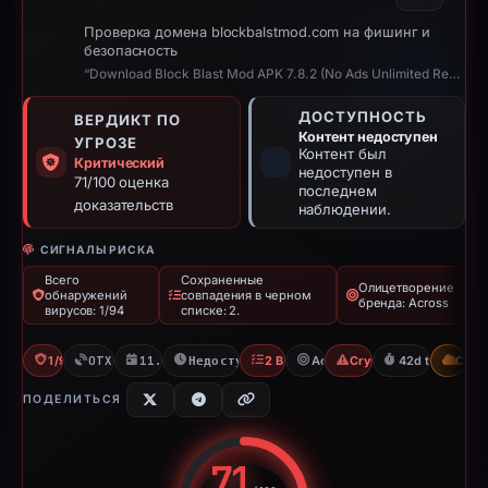
Проверка домена blockbalstmod.com на фишинг и
безопасность
“Download Block Blast Mod APK 7.8.2 (No Ads Unlimited Revive)”
ДОСТУПНОСТЬ
ВЕРДИКТ ПО
Контент недоступен
УГРОЗЕ
Контент был
Критический
недоступен в
71/100 оценка
последнем
доказательств
наблюдении.
СИГНАЛЫ РИСКА
Всего
Сохраненные
Олицетворение
обнаружений
совпадения в черном
бренда: Across
вирусов: 1/94
списке: 2.
1/94 VT
OTX: 2 refs
11.03.2026
Недоступно с 23.04.2026
2 Blocklists
Across
Crypto Scam
42d to unavail
CDN
ПОДЕЛИТЬСЯ
71