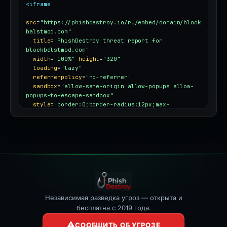
<iframe
src
=
"https://phishdestroy.io/ru/embed/domain/block
balstmod.com"
title
=
"PhishDestroy threat report for 
blockbalstmod.com"
width
=
"100%"
height
=
"320"
loading
=
"lazy"
referrerpolicy
=
"no-referrer"
sandbox
=
"allow-same-origin allow-popups allow-
popups-to-escape-sandbox"
style
=
"border:0;border-radius:12px;max-
width:100%"
></iframe>
Независимая разведка угроз — открыта и
бесплатна с 2019 года.
СООБЩИТЬ ОБ УГРОЗЕ