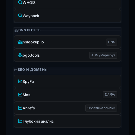
WHOIS
Wayback
DNS И СЕТЬ
nslookup.io
DNS
bgp.tools
ASN /Маршрут
SEO И ДОМЕНЫ
SpyFu
Моз
DA/PA
Ahrefs
Обратные ссылки
Глубокий анализ