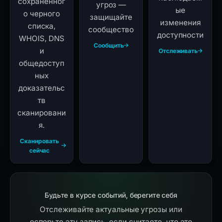
сохраненног
угроз —
ые
о черного
защищайте
изменения
списка,
сообщество
доступности
WHOIS, DNS
Сообщить
и
Отслеживать
общедоступ
ных
доказательс
тв
сканировани
я.
Сканировать
сейчас
Будьте в курсе событий, берегите себя
Отслеживайте актуальные угрозы или
оспорьте эту запись, если считаете, что это