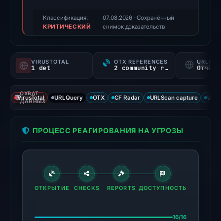
triage
score,
Классификация:
07.08.2026
· Сохранённый
КРИТИЧЕСКИЙ
not
снимок доказательств
a
probability).
VIRUSTOTAL
OTX REFERENCES
URLSC
1 det
2 community refs
Отчёт 
Threat
signals:
ОХВАТ
1
VirusTotal
URLQuery
OTX
CF Radar
URLScan capture
URLS
ДАННЫХ
of
94
ПРОЦЕСС РЕАГИРОВАНИЯ НА УГРОЗЫ
VirusTotal
engines
flagged
the
domain
ОТКРЫТИЕ
CHECKS
REPORTS
ДОСТУПНОСТЬ
on
Mar
16/16
12,