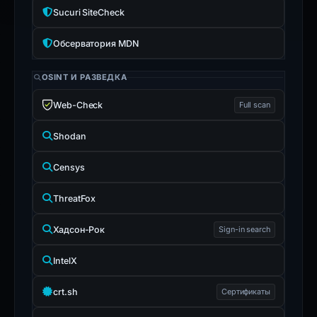
Sucuri SiteCheck
Обсерватория MDN
OSINT И РАЗВЕДКА
Web-Check
Full scan
Shodan
Censys
ThreatFox
Хадсон-Рок
Sign-in search
IntelX
crt.sh
Сертификаты