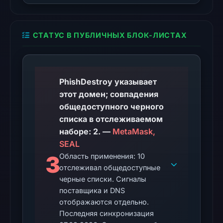
at
06:20
UTC.
СТАТУС В ПУБЛИЧНЫХ БЛОК-ЛИСТАХ
AlienVault
OTX
recorded
2
PhishDestroy указывает
community
этот домен; совпадения
pulse
общедоступного черного
references
списка в отслеживаемом
on
наборе: 2. —
MetaMask,
Apr
SEAL
11,
3
Область применения: 10
2026
отслеживал общедоступные
at
черные списки. Сигналы
18:19
поставщика и DNS
UTC.
отображаются отдельно.
Последняя синхронизация
The