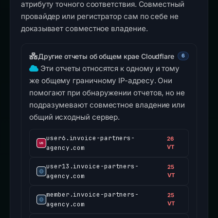
атрибуту точного соответствия. Совместный
провайдер или регистратор сам по себе не
доказывает совместное владение.
Другие отчеты об общем крае Cloudflare
6
Эти отчеты относятся к одному и тому
же общему граничному IP-адресу. Они
помогают при обнаружении отчетов, но не
подразумевают совместное владение или
общий исходный сервер.
user6.invoice-partners-
26
agency.com
VT
user13.invoice-partners-
25
agency.com
VT
member.invoice-partners-
25
agency.com
VT