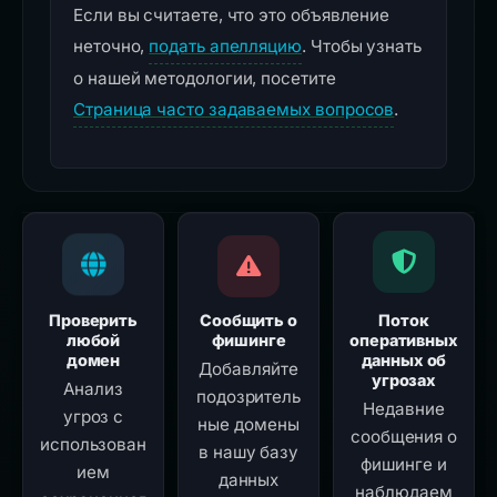
Если вы считаете, что это объявление
неточно,
подать апелляцию
. Чтобы узнать
о нашей методологии, посетите
Страница часто задаваемых вопросов
.
Проверить
Сообщить о
Поток
любой
фишинге
оперативных
домен
данных об
Добавляйте
угрозах
Анализ
подозритель
Недавние
угроз с
ные домены
сообщения о
использован
в нашу базу
фишинге и
ием
данных
наблюдаем