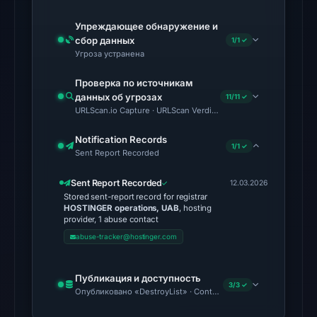
2026
Упреждающее обнаружение и
at
сбор данных
1/1 ✓
05:00
Угроза устранена
UTC.
Проверка по источникам
External
данных об угрозах
11/11 ✓
blocklists:
URLScan.io Capture · URLScan Verdict · Cloudflare Radar Repo
2
Notification Records
matches
1/1 ✓
Sent Report Recorded
(MetaMask,
SEAL)
Sent Report Recorded
12.03.2026
in
Stored sent-report record for registrar
HOSTINGER operations, UAB
, hosting
the
provider, 1 abuse contact
snapshot
abuse-tracker@hostinger.com
from
Aug
Публикация и доступность
7,
3/3 ✓
Опубликовано «DestroyList» · Content Observed Unavailable
2026