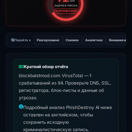
/100
ОЦЕНКА РИСКА
Оценка риска: 71 из 100. Ур
КРИТИЧЕСКИЙ
Перейти к
Реагирование
Снимки
Аналитика
Внешние инс
Краткий обзор отчёта
blockbalstmod.com: VirusTotal — 1
срабатываний из 94. Проверьте DNS, SSL,
регистратора, блок-листы и данные об
угрозах.
Подробный анализ PhishDestroy AI ниже
оставлен на английском, чтобы
сохранить исходную
криминалистическую запись.