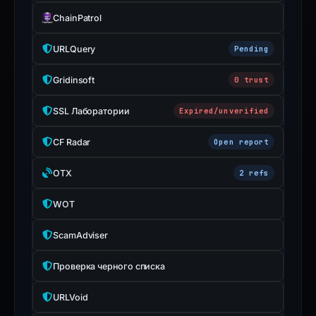
guarantee.
ChainPatrol
Avoid
interacting
URLQuery
Pending
with
the
Gridinsoft
0 trust
domain;
submit
SSL Лаборатории
Expired/unverified
an
CF Radar
Open report
appeal
if
OTX
2 refs
the
report
WOT
is
inaccurate.
ScamAdviser
Проверка черного списка
URLVoid