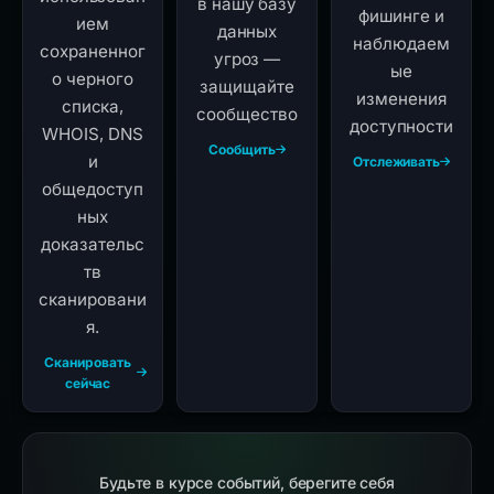
в нашу базу
фишинге и
ием
данных
наблюдаем
сохраненног
угроз —
ые
о черного
защищайте
изменения
списка,
сообщество
доступности
WHOIS, DNS
Сообщить
и
Отслеживать
общедоступ
ных
доказательс
тв
сканировани
я.
Сканировать
сейчас
Будьте в курсе событий, берегите себя