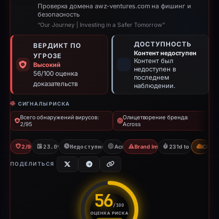
Проверка домена awz-ventures.com на фишинг и
безопасность
“Our Journey | Investing in a Safer Tomorrow”
ДОСТУПНОСТЬ
ВЕРДИКТ ПО
Контент недоступен
УГРОЗЕ
Контент был
Высокий
недоступен в
56/100 оценка
последнем
доказательств
наблюдении.
СИГНАЛЫ РИСКА
Всего обнаружений вирусов:
Олицетворение бренда:
2/95
Across
2/95 VT
23.09.2025
Недоступно с 12.05.2026
Across
Brand Impersonation
231d to unavailabl
CDN
ПОДЕЛИТЬСЯ
56
/100
ОЦЕНКА РИСКА
Оценка риска: 56 из 100. Ур