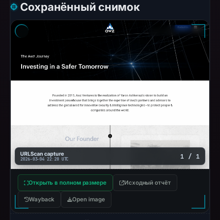
Сохранённый снимок
URLScan capture
1 / 1
2026-03-04 22:28 UTC
Открыть в полном размере
Исходный отчёт
Wayback
Open image