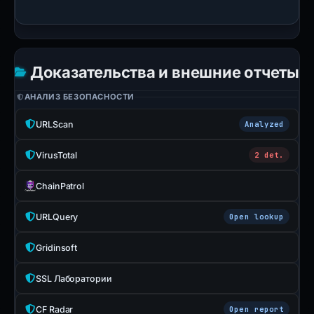
Доказательства и внешние отчеты
АНАЛИЗ БЕЗОПАСНОСТИ
URLScan
Analyzed
VirusTotal
2 det.
ChainPatrol
URLQuery
Open lookup
Gridinsoft
SSL Лаборатории
CF Radar
Open report