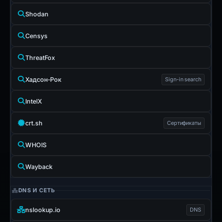
Shodan
Censys
ThreatFox
Хадсон-Рок
Sign-in search
IntelX
crt.sh
Сертификаты
WHOIS
Wayback
DNS И СЕТЬ
nslookup.io
DNS