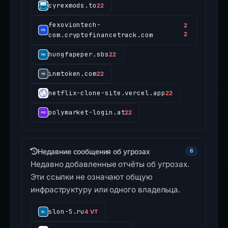
cyrexmods.to
22
fexoviontech-
2
com.cryptofinancetrack.com
2
hungfapeper.sbs
22
inmtoken.com
22
netflix-clone-site.vercel.app
22
polymarket-login.at
22
Недавние сообщения об угрозах
6
Недавно добавленные отчёты об угрозах.
Эти ссылки не означают общую
инфраструктуру или одного владельца.
slon-5.ru
4 VT