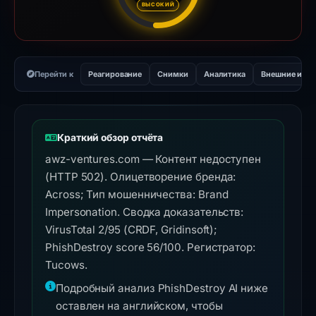
ВЫСОКИЙ
Перейти к
Реагирование
Снимки
Аналитика
Внешние инс
Краткий обзор отчёта
awz-ventures.com — Контент недоступен
(HTTP 502). Олицетворение бренда:
Across; Тип мошенничества: Brand
Impersonation. Сводка доказательств:
VirusTotal 2/95 (CRDF, Gridinsoft);
PhishDestroy score 56/100. Регистратор:
Tucows.
Подробный анализ PhishDestroy AI ниже
оставлен на английском, чтобы