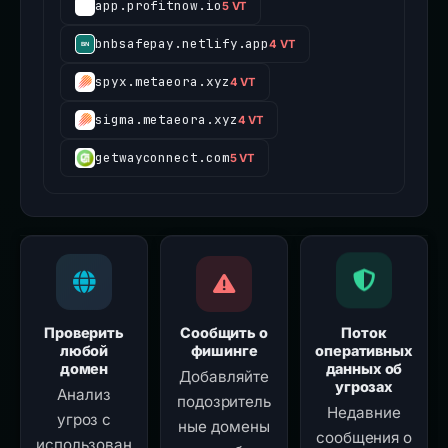
app.profitnow.io
5 VT
bnbsafepay.netlify.app
4 VT
spyx.metaeora.xyz
4 VT
sigma.metaeora.xyz
4 VT
getwayconnect.com
5 VT
Проверить
Сообщить о
Поток
любой
фишинге
оперативных
домен
данных об
Добавляйте
угрозах
Анализ
подозритель
Недавние
угроз с
ные домены
сообщения о
использован