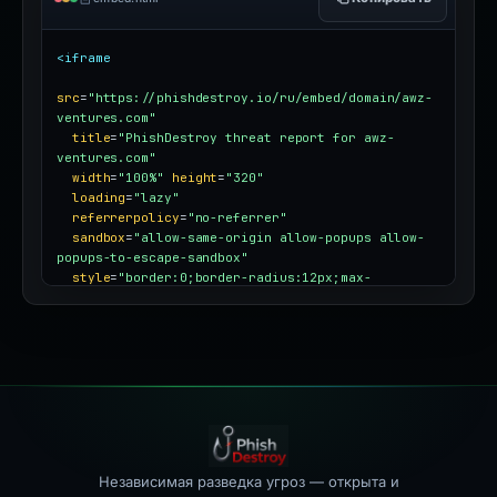
<iframe
src
=
"https://phishdestroy.io/ru/embed/domain/awz-
ventures.com"
title
=
"PhishDestroy threat report for awz-
ventures.com"
width
=
"100%"
height
=
"320"
loading
=
"lazy"
referrerpolicy
=
"no-referrer"
sandbox
=
"allow-same-origin allow-popups allow-
popups-to-escape-sandbox"
style
=
"border:0;border-radius:12px;max-
width:100%"
></iframe>
Независимая разведка угроз — открыта и