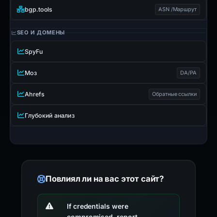
bgp.tools
ASN /Маршрут
SEO И ДОМЕНЫ
SpyFu
Моз
DA/PA
Ahrefs
Обратные ссылки
Глубокий анализ
Повлиял ли на вас этот сайт?
If credentials were
compromised, report