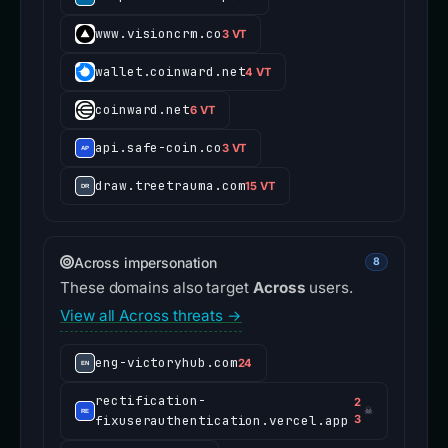
www.visioncrm.co
3 VT
wallet.coinward.net
4 VT
coinward.net
6 VT
api.safe-coin.co
3 VT
draw.treetrauma.com
15 VT
Across impersonation
8
These domains also target
Across
users.
View all Across threats →
eng-victoryhub.com
24
rectification-
2
☠
fixuserauthentication.vercel.app
3