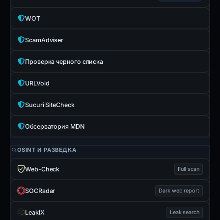
WOT
ScamAdviser
Проверка черного списка
URLVoid
Sucuri SiteCheck
Обсерватория MDN
OSINT И РАЗВЕДКА
Web-Check
Full scan
SOCRadar
Dark web report
LeakIX
Leak search