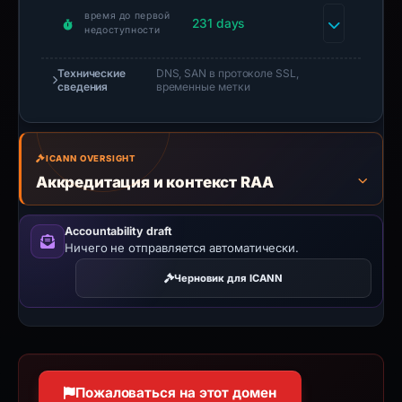
время до первой
231 days
недоступности
Технические
DNS, SAN в протоколе SSL,
сведения
временные метки
ICANN OVERSIGHT
Аккредитация и контекст RAA
Accountability draft
Ничего не отправляется автоматически.
Черновик для ICANN
Пожаловаться на этот домен