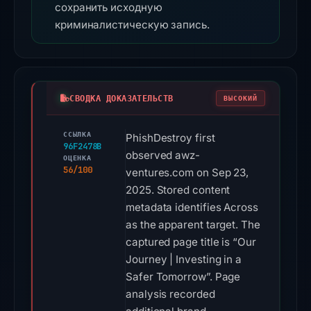
сохранить исходную
криминалистическую запись.
СВОДКА ДОКАЗАТЕЛЬСТВ
ВЫСОКИЙ
ССЫЛКА
PhishDestroy first
96F2478B
observed awz-
ОЦЕНКА
56/100
ventures.com on Sep 23,
2025. Stored content
metadata identifies Across
as the apparent target. The
captured page title is “Our
Journey | Investing in a
Safer Tomorrow”. Page
analysis recorded