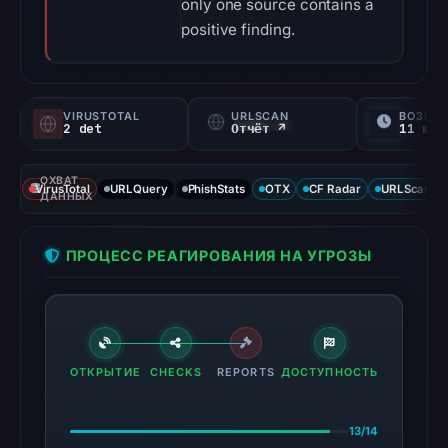
only one source contains a
positive finding.
VIRUSTOTAL
URLSCAN
ВОЗРАС
2 det
Отчёт ↗
11 mo
ОХВАТ
VirusTotal
URLQuery
PhishStats
OTX
CF Radar
URLScan ca
ДАННЫХ
ПРОЦЕСС РЕАГИРОВАНИЯ НА УГРОЗЫ
ОТКРЫТИЕ
CHECKS
REPORTS
ДОСТУПНОСТЬ
13/14