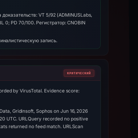
а доказательств: VT 5/92 (ADMINUSLabs,
; BL 0; PD 70/100. Регистратор: CNOBIN
миналистическую запись.
КРИТИЧЕСКИЙ
orded by VirusTotal. Evidence score:
ata, Gridinsoft, Sophos on Jun 16, 2026
4:20 UTC. URLQuery recorded no positive
Stats returned no feed match. URLScan