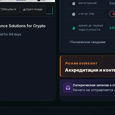
Со
регистрация
Wayback
Open image
статус http
5
ce Solutions for Crypto
время до первой
24
недоступности
lid for 84 days
Технические сведения
ICANN OVERSIGHT
Аккредитация и конт
Сатирическая записка о 
Ничего не отправляется 