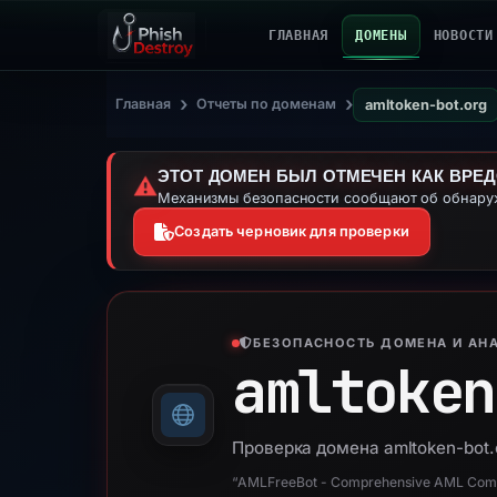
ГЛАВНАЯ
ДОМЕНЫ
НОВОСТИ
›
›
Главная
Отчеты по доменам
amltoken-bot.org
ЭТОТ ДОМЕН БЫЛ ОТМЕЧЕН КАК ВРЕ
⚠️
Механизмы безопасности сообщают об обнаруж
Создать черновик для проверки
БЕЗОПАСНОСТЬ ДОМЕНА И АНА
amltoken
Проверка домена amltoken-bot.
“AMLFreeBot - Comprehensive AML Compl