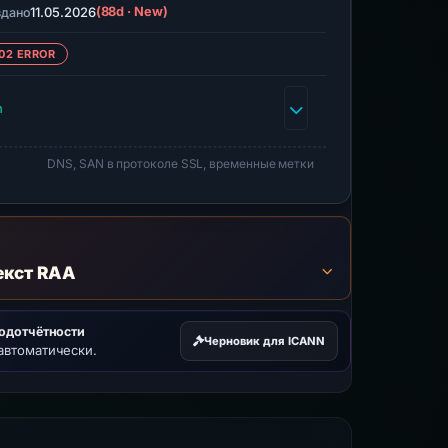
11.05.2026
(88d · New)
здано
02 ERROR
h
DNS, SAN в протоколе SSL, временные метки
екст RAA
подотчётности
Черновик для ICANN
автоматически.