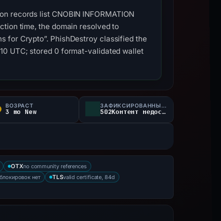
tion records list CNOBIN INFORMATION
ction time, the domain resolved to
 for Crypto”. PhishDestroy classified the
10 UTC; stored 0 format-validated wallet
ВОЗРАСТ
ЗАФИКСИРОВАННЫЙ СТАТУС
3 mo New
502Контент недоступен
no community references
OTX
блокировок нет
valid certificate, 84d
TLS