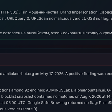
(HTTP 502). Тип мошенничества: Brand Impersonation. Сводк
hos); URLQuery 0; URLScan no malicious verdict; GSB no flag
же оставлен на английском, чтобы сохранить исходную кри
d amltoken-bot.org on May 17, 2026. A positive finding was rec
ections among 92 engines: ADMINUSLabs, alphaMountain.ai, G-D
l blocklist snapshot contained no matches on Aug 7, 2026 at 1
6 at 05:00 UTC, Google Safe Browsing returned no flag; Phish
ous verdict (score 0).