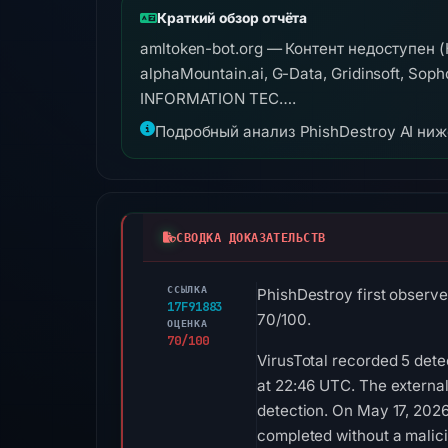
Краткий обзор отчёта
amltoken-bot.org — Контент недоступен 
alphaMountain.ai, G-Data, Gridinsoft, Sop
INFORMATION TEC….
Подробный анализ PhishDestroy AI ни
СВОДКА ДОКАЗАТЕЛЬСТВ
ССЫЛКА
PhishDestroy first observe
17F91883
70/100.
ОЦЕНКА
70/100
VirusTotal recorded 5 det
at 22:46 UTC. The externa
detection. On May 17, 202
completed without a malici