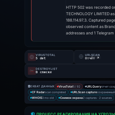
HTTP 502 was recorded on 
TECHNOLOGY LIMITED as the 
188.114.97.3. Captured pag
observed content as Brand 
addresses and 1 Telegram i
VIRUSTOTAL
URLSCAN
5 det
Отчёт ↗
DESTROYLIST
В списке
5 / 92
отчет со
ОХВАТ ДАННЫХ
VirusTotal
URLQuery
scan completed
сохраненный
CF Radar
URLScan capture
3 mo old
2 captures · 2 sources
WHOIS
Снимок экрана
ПРОЦЕСС РЕАГИРОВАНИЯ НА УГРОЗЫ