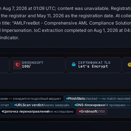
Aug 7, 2026 at 01:09 UTC; content was unavailable. Registra
registrar and May 11, 2026 as the registration date. At colle
e title: “AMLFreeBot - Comprehensive AML Compliance Solutions
Impersonation. IoC extraction completed on Aug 1, 2026 at 04:
ndicator.
GRIDINSOFT
СЕРТИФИКАТ TLS
100/
Let's Encrypt
хранен — ожидается подробный вердикт
checked — no match recorded
PhishStats
 отчет
Анализ завершён
14 проверено — 
URLScan verdict
DNS-блокировки
не исследовано
0/100
Цепочка перенаправлений
Gridinsoft