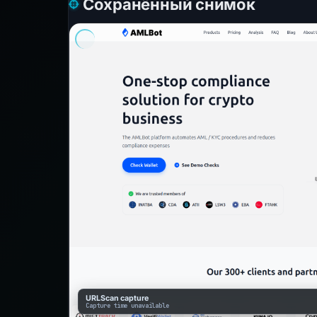
Сохранённый снимок
URLScan capture
Capture time unavailable