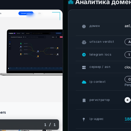
Аналитика доме
aml
домен
urlscan verdict
А
telegram iocs
1
clo
сервер / asn
C
ip context
Реп
регистратор
18
ip-адрес
1 / 1