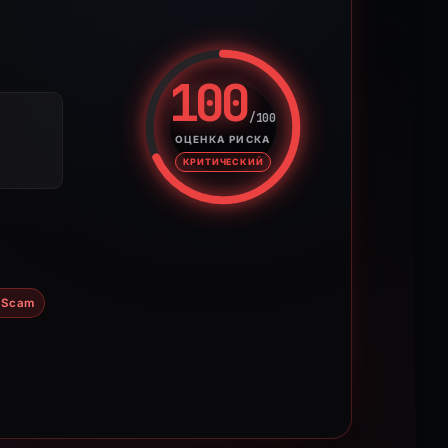
100
/100
Оценка риска: 100 из 100. У
ОЦЕНКА РИСКА
КРИТИЧЕСКИЙ
 Scam