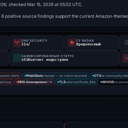
2026; checked Mar 15, 2026 at 05:52 UTC.
d 6 positive source findings support the current Amazon-theme
DNS SECURITY
CF RADAR
s
314/
Вредоносный
ЗАФИКСИРОВАННЫЙ СТАТУС
451Контент недоступен
-system alerts
checked — no match recorded
no community ref
PhishStats
OTX
alicious
3/14
valid certificate, 88d
not parse
DNS-блокировки
TLS
WHOIS