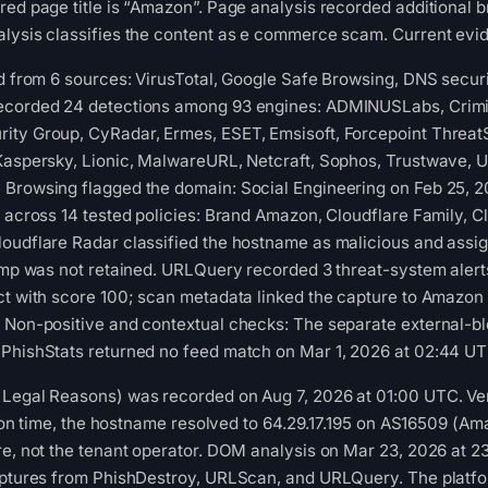
red page title is “Amazon”. Page analysis recorded additional 
lysis classifies the content as e commerce scam. Current evide
ed from 6 sources: VirusTotal, Google Safe Browsing, DNS secur
ecorded 24 detections among 93 engines: ADMINUSLabs, Crimina
ity Group, CyRadar, Ermes, ESET, Emsisoft, Forcepoint ThreatS
 Kaspersky, Lionic, MalwareURL, Netcraft, Sophos, Trustwave,
 Browsing flagged the domain: Social Engineering on Feb 25, 
s across 14 tested policies: Brand Amazon, Cloudflare Family, C
oudflare Radar classified the hostname as malicious and assig
stamp was not retained. URLQuery recorded 3 threat-system ale
ct with score 100; scan metadata linked the capture to Amazon
. Non-positive and contextual checks: The separate external-b
 PhishStats returned no feed match on Mar 1, 2026 at 02:44 UT
Legal Reasons) was recorded on Aug 7, 2026 at 01:00 UTC. Verce
ction time, the hostname resolved to 64.29.17.195 on AS16509 (A
re, not the tenant operator. DOM analysis on Mar 23, 2026 at 
captures from PhishDestroy, URLScan, and URLQuery. The platfo