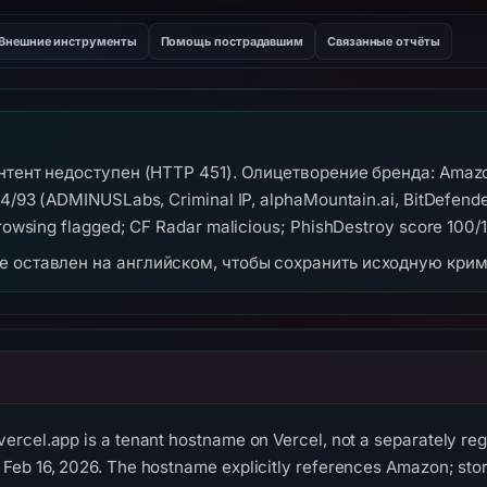
Внешние инструменты
Помощь пострадавшим
Связанные отчёты
онтент недоступен (HTTP 451). Олицетворение бренда: Ama
4/93 (ADMINUSLabs, Criminal IP, alphaMountain.ai, BitDefende
rowsing flagged; CF Radar malicious; PhishDestroy score 100/
же оставлен на английском, чтобы сохранить исходную кри
rcel.app is a tenant hostname on Vercel, not a separately reg
Feb 16, 2026. The hostname explicitly references Amazon; stor