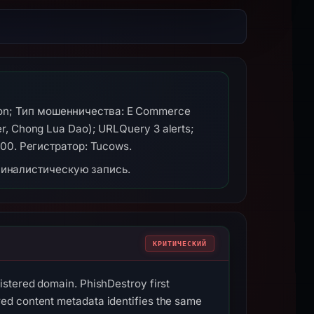
zon; Тип мошенничества: E Commerce
r, Chong Lua Dao); URLQuery 3 alerts;
100. Регистратор: Tucows.
миналистическую запись.
КРИТИЧЕСКИЙ
istered domain. PhishDestroy first
ed content metadata identifies the same