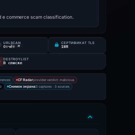
d e commerce scam classification.
URLSCAN
СЕРТИФИКАТ TLS
Отчёт ↗
1WR
DESTROYLIST
В списке
erences
provider verdict: malicious
CF Radar
d
3 captures · 3 sources
Снимок экрана