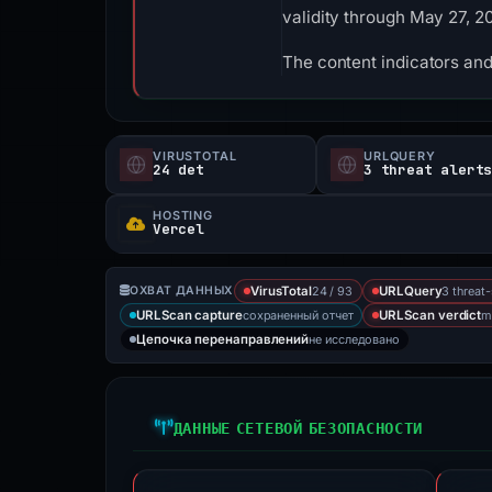
validity through May 27, 
The content indicators an
VIRUSTOTAL
URLQUERY
24 det
3 threat alert
HOSTING
Vercel
24 / 93
3 threat
ОХВАТ ДАННЫХ
VirusTotal
URLQuery
сохраненный отчет
m
URLScan capture
URLScan verdict
не исследовано
Цепочка перенаправлений
ДАННЫЕ СЕТЕВОЙ БЕЗОПАСНОСТИ