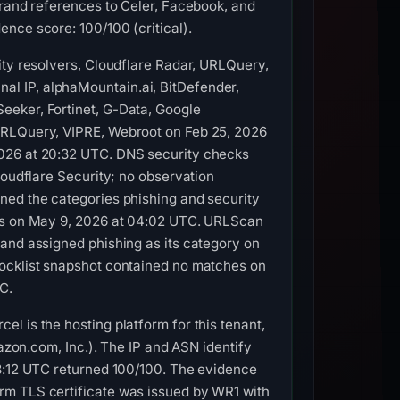
brand references to Celer, Facebook, and
nce score: 100/100 (critical).
ity resolvers, Cloudflare Radar, URLQuery,
l IP, alphaMountain.ai, BitDefender,
eeker, Fortinet, G-Data, Google
 URLQuery, VIPRE, Webroot on Feb 25, 2026
2026 at 20:32 UTC. DNS security checks
loudflare Security; no observation
ned the categories phishing and security
rts on May 9, 2026 at 04:02 UTC. URLScan
 and assigned phishing as its category on
locklist snapshot contained no matches on
C.
l is the hosting platform for this tenant,
mazon.com, Inc.). The IP and ASN identify
23:12 UTC returned 100/100. The evidence
rm TLS certificate was issued by WR1 with