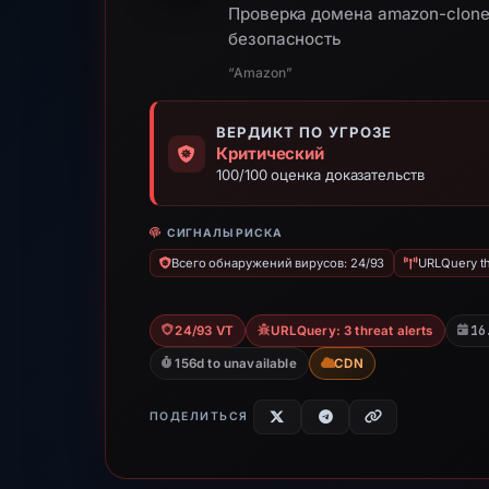
Проверка домена amazon-clone-
безопасность
“Amazon”
ВЕРДИКТ ПО УГРОЗЕ
Критический
100/100 оценка доказательств
СИГНАЛЫ РИСКА
Всего обнаружений вирусов: 24/93
URLQuery th
16
24/93 VT
URLQuery: 3 threat alerts
156d to unavailable
CDN
ПОДЕЛИТЬСЯ