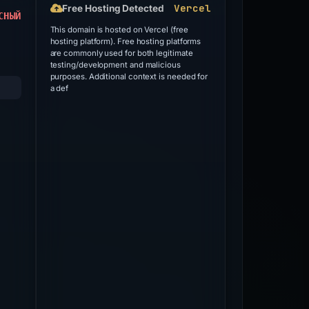
Vercel
Free Hosting Detected
СНЫЙ
This domain is hosted on Vercel (free
hosting platform). Free hosting platforms
are commonly used for both legitimate
testing/development and malicious
purposes. Additional context is needed for
a def
ERDICT
ALERT
Sinkholed
alicious
Phishing
hishing
Block
Sinkholed
alicious