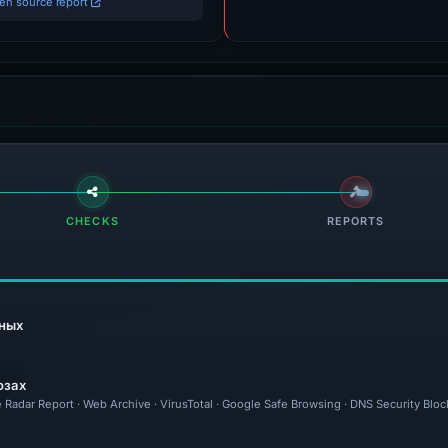
en source report
CHECKS
REPORTS
ных
озах
 Radar Report · Web Archive · VirusTotal · Google Safe Browsing · DNS Security Bloc