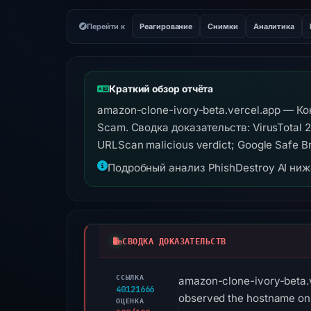
Перейти к
Реагирование
Снимки
Аналитика
Краткий обзор отчёта
amazon-clone-ivory-beta.vercel.app — К
Scam. Сводка доказательств: VirusTotal 2
URLScan malicious verdict; Google Safe B
Подробный анализ PhishDestroy AI ни
СВОДКА ДОКАЗАТЕЛЬСТВ
ССЫЛКА
amazon-clone-ivory-beta.ve
40121666
observed the hostname on 
ОЦЕНКА