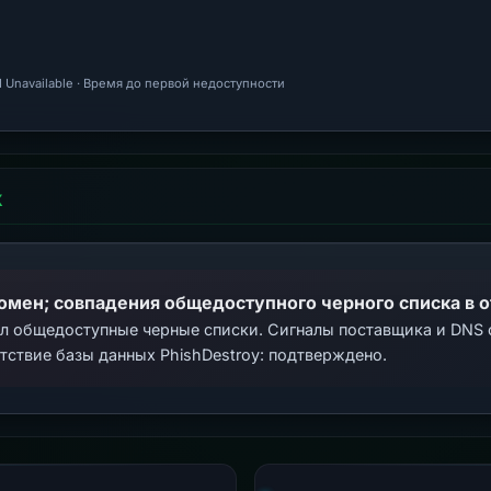
 Unavailable · Время до первой недоступности
Х
домен; совпадения общедоступного черного списка в 
ал общедоступные черные списки. Сигналы поставщика и DNS
тствие базы данных PhishDestroy: подтверждено.