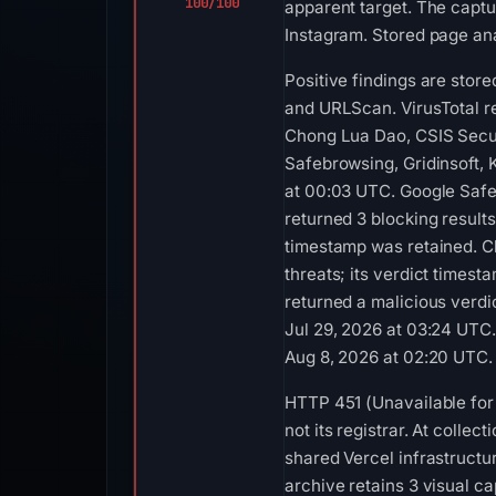
100/100
apparent target. The captu
Instagram. Stored page ana
Positive findings are stor
and URLScan. VirusTotal r
Chong Lua Dao, CSIS Secur
Safebrowsing, Gridinsoft,
at 00:03 UTC. Google Safe
returned 3 blocking result
timestamp was retained. Cl
threats; its verdict time
returned a malicious verdi
Jul 29, 2026 at 03:24 UTC
Aug 8, 2026 at 02:20 UTC.
HTTP 451 (Unavailable for 
not its registrar. At colle
shared Vercel infrastructu
archive retains 3 visual 