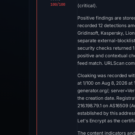
100/100
(critical).
Positive findings are stor
recorded 12 detections am
Gridinsoft, Kaspersky, Li
separate external-blockli
security checks returned 1
positive and contextual c
feed match. URLScan compl
Cloaking was recorded wit
at 1/100 on Aug 8, 2026 at
generator.org/; server=Ver
the creation date. Registr
216.198.79.1 on AS16509 (A
established by this addres
Let's Encrypt as the certi
The content indicators and 