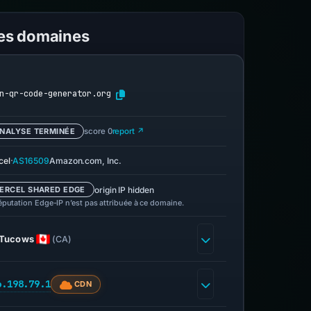
les domaines
n-qr-code-generator.org
NALYSE TERMINÉE
score 0
report ↗
·
cel
AS16509
Amazon.com, Inc.
origin IP hidden
ERCEL SHARED EDGE
éputation Edge-IP n’est pas attribuée à ce domaine.
Tucows
(CA)
6.198.79.1
CDN