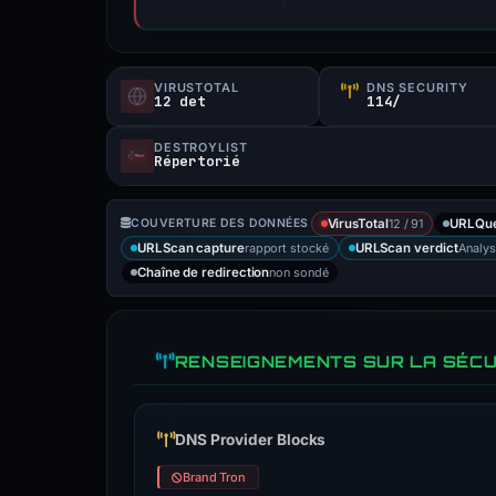
VIRUSTOTAL
DNS SECURITY
12 det
114/
DESTROYLIST
Répertorié
12 / 91
COUVERTURE DES DONNÉES
VirusTotal
URLQu
rapport stocké
Analys
URLScan capture
URLScan verdict
non sondé
Chaîne de redirection
RENSEIGNEMENTS SUR LA SÉCU
DNS Provider Blocks
Brand Tron