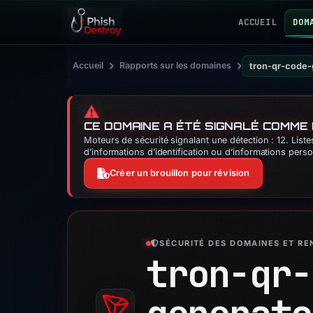
ACCUEIL
DOM
›
›
Accueil
Rapports sur les domaines
tron-qr-code-
⚠️
CE DOMAINE A ÉTÉ SIGNALÉ COMME
Moteurs de sécurité signalant une détection : 12. Lis
d’informations d’identification ou d’informations perso
Créer un brouillon pour révision
SÉCURITÉ DES DOMAINES ET R
tron-qr-