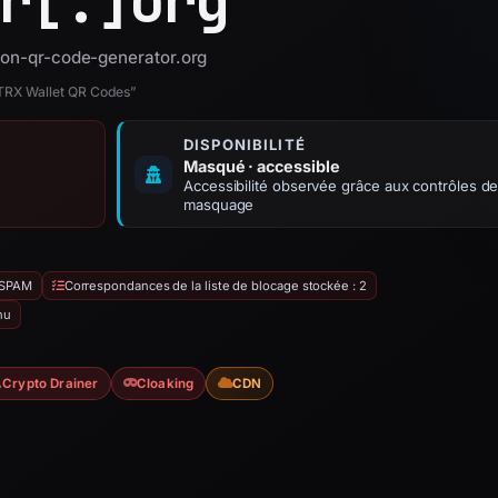
r[.]
org
tron-qr-code-generator.org
TRX Wallet QR Codes”
DISPONIBILITÉ
Masqué · accessible
Accessibilité observée grâce aux contrôles d
masquage
_SPAM
Correspondances de la liste de blocage stockée : 2
nu
Crypto Drainer
Cloaking
CDN