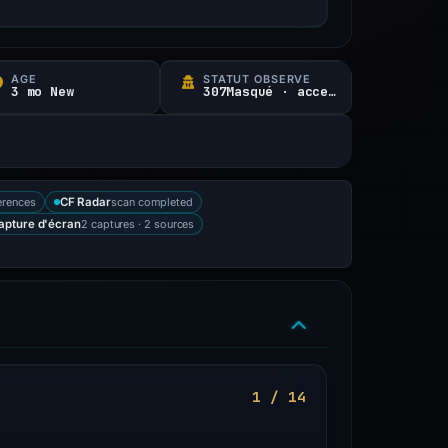
ÂGE
STATUT OBSERVÉ
3 mo New
307Masqué · accessible
erences
scan completed
CF Radar
2 captures · 2 sources
apture d'écran
1 / 14