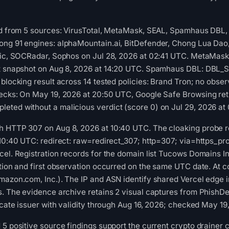
ed from 5 sources: VirusTotal, MetaMask, SEAL, Spamhaus DBL, 
ong 91 engines: alphaMountain.ai, BitDefender, Chong Lua Dao,
onic, SOCRadar, Sophos on Jul 28, 2026 at 02:41 UTC. MetaMask
st snapshot on Aug 8, 2026 at 14:20 UTC. Spamhaus DBL: DBL_
 blocking result across 14 tested policies: Brand Tron; no obs
hecks: On May 19, 2026 at 20:50 UTC, Google Safe Browsing ret
eted without a malicious verdict (score 0) on Jul 29, 2026 at
h HTTP 307 on Aug 8, 2026 at 10:40 UTC. The cloaking probe re
 10:40 UTC: redirect: raw=redirect_307; http=307; via=https_pr
cel. Registration records for the domain list Tucows Domains In
ation and first observation occurred on the same UTC date. At c
mazon.com, Inc.). The IP and ASN identify shared Vercel edge inf
s. The evidence archive retains 2 visual captures from PhishD
ficate issuer with validity through Aug 16, 2026; checked May 1
5 positive source findings support the current crypto drainer c