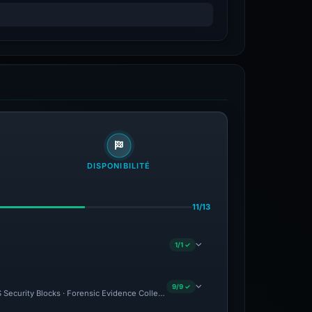
DISPONIBILITÉ
11/13
1/1 ✓
9/9 ✓
NS Security Blocks · Forensic Evidence Collected · Technical Analysis Recorded