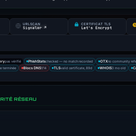
URLSCAN
CERTIFICAT TLS
Signaler ↗
Let's Encrypt
pas vérifié
checked — no match recorded
no community ref
ery
PhishStats
OTX
e terminée
1/14
valid certificate, 89d
3 mo old
Blocs DNS
TLS
WHOIS
C
RITÉ RÉSEAU