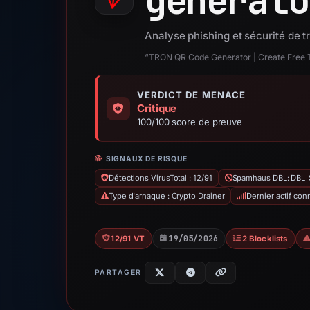
generato
Analyse phishing et sécurité de 
“TRON QR Code Generator | Create Free 
VERDICT DE MENACE
Critique
100/100 score de preuve
SIGNAUX DE RISQUE
Détections VirusTotal : 12/91
Spamhaus DBL: DBL
Type d'arnaque : Crypto Drainer
Dernier actif con
19/05/2026
12/91 VT
2 Blocklists
PARTAGER