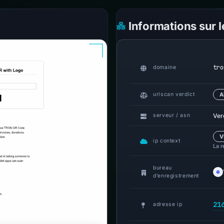
Informations sur 
tro
domaine
urlscan verdict
A
Ver
serveur / asn
V
ip context
La r
bureau
d’enregistrement
21
adresse ip