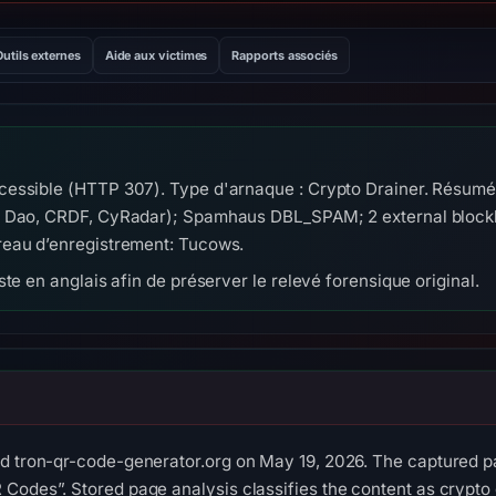
Outils externes
Aide aux victimes
Rapports associés
essible (HTTP 307). Type d'arnaque : Crypto Drainer. Résumé 
a Dao, CRDF, CyRadar); Spamhaus DBL_SPAM; 2 external blockl
reau d’enregistrement: Tucows.
te en anglais afin de préserver le relevé forensique original.
ed tron-qr-code-generator.org on May 19, 2026. The captured p
Codes”. Stored page analysis classifies the content as crypto