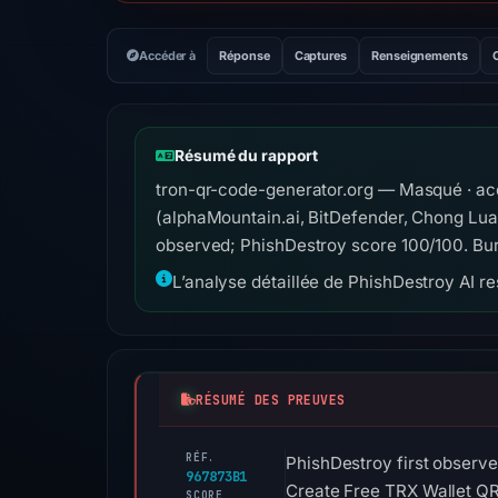
Accéder à
Réponse
Captures
Renseignements
Résumé du rapport
tron-qr-code-generator.org — Masqué · acc
(alphaMountain.ai, BitDefender, Chong Lu
observed; PhishDestroy score 100/100. Bu
L’analyse détaillée de PhishDestroy AI res
RÉSUMÉ DES PREUVES
RÉF.
PhishDestroy first observ
967873B1
Create Free TRX Wallet QR 
SCORE