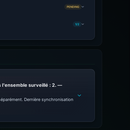
PENDING
1/2
PhishDestroy répertorie ce domaine ; correspondances de liste de blocage publique dans l'ensemble surveillé : 2. —
s séparément. Dernière synchronisation