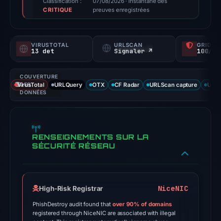
Classification :
07/08/2026
· Instantané des
CRITIQUE
not
preuves enregistrées
a
probability).
VIRUSTOTAL
URLSCAN
GRIDIN
13 det
Signaler ↗
100/
Threat
signals:
COUVERTURE
13
VirusTotal
DES
URLQuery
OTX
CF Radar
URLScan capture
URLS
of
DONNÉES
95
VirusTotal
engines
RENSEIGNEMENTS SUR LA
flagged
SÉCURITÉ RÉSEAU
the
domain
on
NiceNIC
High-Risk Registrar
May
10,
PhishDestroy audit found that
over 90% of domains
registered through NiceNIC are associated with illegal
2026