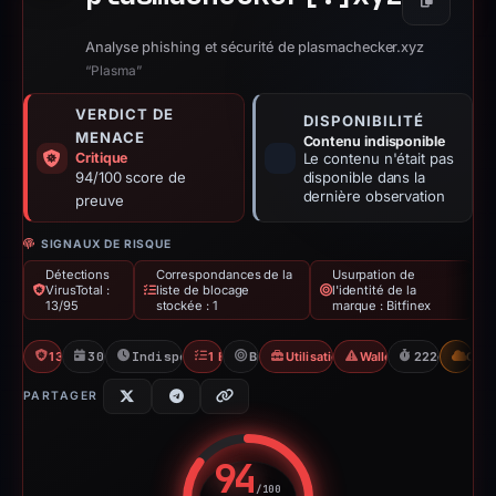
Copier
Analyse phishing et sécurité de plasmachecker.xyz
“Plasma”
VERDICT DE
DISPONIBILITÉ
MENACE
Contenu indisponible
Critique
Le contenu n'était pas
94/100 score de
disponible dans la
dernière observation
preuve
SIGNAUX DE RISQUE
Détections
Correspondances de la
Usurpation de
VirusTotal :
liste de blocage
l'identité de la
13/95
stockée : 1
marque : Bitfinex
13/95 VT
30/09/2025
Indisponible depuis 10/05/2026
1 Blocklist
Bitfinex
Utilisation abusive de Wallet Conn
Wallet/Seed Phishing
222d to unava
CDN
PARTAGER
94
/100