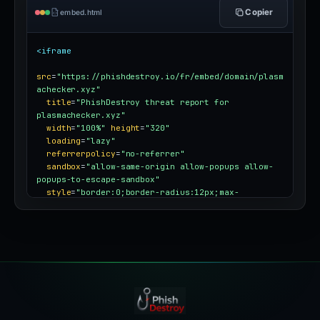
Copier
embed.html
<iframe
src
=
"https://phishdestroy.io/fr/embed/domain/plasm
achecker.xyz"
title
=
"PhishDestroy threat report for 
plasmachecker.xyz"
width
=
"100%"
height
=
"320"
loading
=
"lazy"
referrerpolicy
=
"no-referrer"
sandbox
=
"allow-same-origin allow-popups allow-
popups-to-escape-sandbox"
style
=
"border:0;border-radius:12px;max-
width:100%"
></iframe>