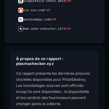
diagnostics-check.sbs
10 VT
cce-inv.com
7 VT
apataxdapp.com
5 VT
www.xeno-executor.lol
15 VT
À propos de ce rapport :
plasmachecker.xyz
Ce rapport présente les dernières preuves
stockées disponibles pour PhishDestroy.
Les horodatages sources sont affichés
lorsqu'ils sont disponibles ; la disponibilité
et les verdicts des fournisseurs peuvent
changer après la collecte.