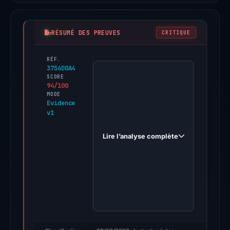
RÉSUMÉ DES PREUVES
CRITIQUE
RÉF.
PhishDestroy
3756D0A4
first
SCORE
94/100
observed
MODE
plasmachecker.xyz
Evidence
v1
on
Sep
Lire l’analyse complète
30,
2025.
Evidence
score:
94/100
(a
triage
score,