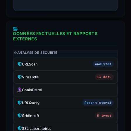
DONNÉES FACTUELLES ET RAPPORTS
EXTERNES
ANALYSE DE SÉCURITÉ
URLScan
Analyzed
VirusTotal
13 det.
ChainPatrol
URLQuery
Report stored
Gridinsoft
0 trust
SSL Laboratoires