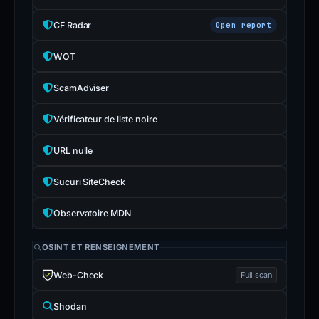
CF Radar
Open report
WOT
ScamAdviser
Vérificateur de liste noire
URL nulle
Sucuri SiteCheck
Observatoire MDN
OSINT ET RENSEIGNEMENT
Web-Check
Full scan
Shodan