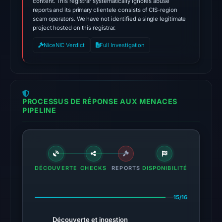
content. This registrar systematically ignores abuse
at
reports and its primary clientele consists of CIS-region
scam operators. We have not identified a single legitimate
02:02
project hosted on this registrar.
UTC.
External
NiceNIC Verdict
Full Investigation
blocklists:
1
match
(ScamSniffer)
PROCESSUS DE RÉPONSE AUX MENACES
in
PIPELINE
the
snapshot
from
Aug
6,
DÉCOUVERTE
CHECKS
REPORTS
DISPONIBILITÉ
2026
at
15/16
22:20
UTC.
Découverte et ingestion