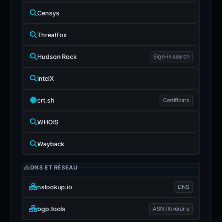
Censys
ThreatFox
Hudson Rock
Sign-in search
IntelX
crt.sh
Certificats
WHOIS
Wayback
DNS ET RÉSEAU
nslookup.io
DNS
bgp.tools
ASN /Itinéraire