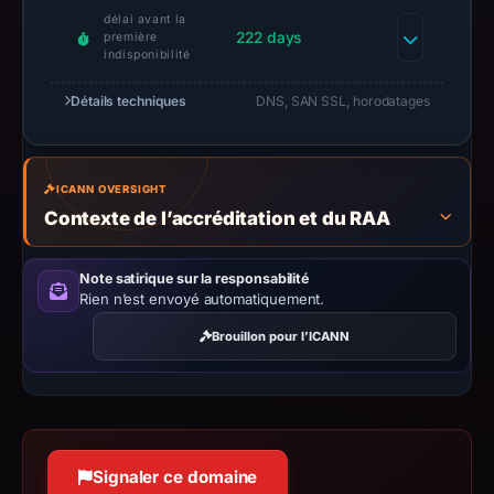
délai avant la
Context:
222 days
première
registrar
indisponibilité
NiceNIC
Détails techniques
DNS, SAN SSL, horodatages
International
Group
Co.,
ICANN OVERSIGHT
Limited,
Contexte de l’accréditation et du RAA
IP
address
172.67.163.141,
Note satirique sur la responsabilité
Rien n’est envoyé automatiquement.
registration
date
Brouillon pour l’ICANN
Sep
30,
2025,
apparent
target
Signaler ce domaine