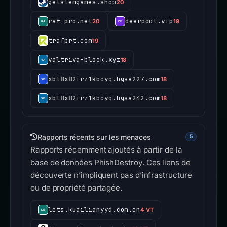
getstemgames.shop
20
raf-pro.net
deerpool.vip
20
19
trafprt.com
19
valtriva-block.xyz
18
xbt8x82irz1kbcyq.hgsa227.com
18
xbt8x82irz1kbcyq.hgsa242.com
18
Rapports récents sur les menaces
5
Rapports récemment ajoutés à partir de la
base de données PhishDestroy. Ces liens de
découverte n’impliquent pas d’infrastructure
ou de propriété partagée.
lets.kuailianyyd.com.cn
4 VT