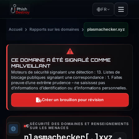
FR
›
›
Accueil
Rapports sur les domaines
plasmachecker.xyz
⚠️
CE DOMAINE A ÉTÉ SIGNALÉ COMME
MALVEILLANT
Moteurs de sécurité signalant une détection : 13. Listes de
blocage publiques signalant une correspondance : 1. Faites
preuve d’une extrême prudence – ne saisissez pas
d’informations d’identification ou d’informations personnelles.
Créer un brouillon pour révision
SÉCURITÉ DES DOMAINES ET RENSEIGNEMENTS
SUR LES MENACES
plasmachecker[.]
xyz