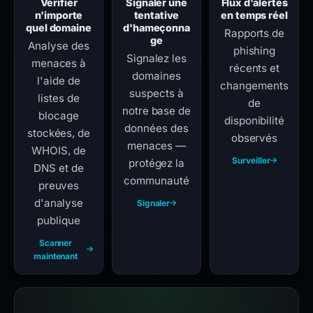
Vérifier
Signaler une
Flux d'alertes
n'importe
tentative
en temps réel
quel domaine
d'hameçonna
Rapports de
ge
Analyse des
phishing
Signalez les
menaces à
récents et
domaines
l'aide de
changements
suspects à
listes de
de
notre base de
blocage
disponibilité
données des
stockées, de
observés
menaces —
WHOIS, de
Surveiller
protégez la
DNS et de
communauté
preuves
d'analyse
Signaler
publique
Scanner
maintenant