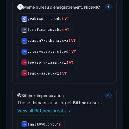
Même bureau d’enregistrement: NiceNIC
6
grabixpro.trade
5 VT
torifinance.sbs
4 VT
season7-ethena.xyz
3 VT
votes-stable.cloud
4 VT
treasury-zama.xyz
3 VT
track-aave.xyz
3 VT
Bitfinex impersonation
8
These domains also target
Bitfinex
users.
View all Bitfinex threats →
tmall990.cyou
19