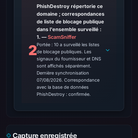
at
PhishDestroy répertorie ce
the
domaine ; correspondances
checked
de liste de blocage publique
location.
dans l'ensemble surveillé :
This
1. —
ScamSniffer
does
2
Portée : 10 a surveillé les listes
not
de blocage publiques. Les
establish
signaux du fournisseur et DNS
the
sont affichés séparément.
cause.
Dernière synchronisation
07/08/2026. Correspondance
Other
avec la base de données
observations:
PhishDestroy : confirmée.
Google
Safe
Browsing
recorded
no
Capture enregistrée