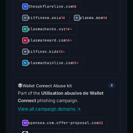
thespkflareline.com
18
bitfinexw.asia
plasma.mom
14
14
plasmachecks.xyz
14
☠
plasmareward.com
14
☠
bitfinex.kids
13
☠
plasmachainlive.com
13
☠
Wallet Connect Abuse kit
8
Part of the
Utilisation abusive de Wallet
Connect
phishing campaign.
View all campaign domains →
opensea.com.offer-proposal.com
22