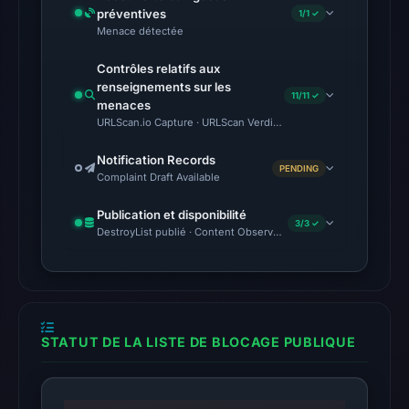
préventives
1/1 ✓
The
Menace détectée
latest
Contrôles relatifs aux
probe
renseignements sur les
11/11 ✓
returned
menaces
HTTP
URLScan.io Capture · URLScan Verdict · Cloudflare Radar Report 
502
Notification Records
on
PENDING
Complaint Draft Available
Aug
7,
Publication et disponibilité
3/3 ✓
DestroyList publié · Content Observed Unavailable · Délai avant 
2026
at
01:36
UTC,
so
STATUT DE LA LISTE DE BLOCAGE PUBLIQUE
content
was
unavailable