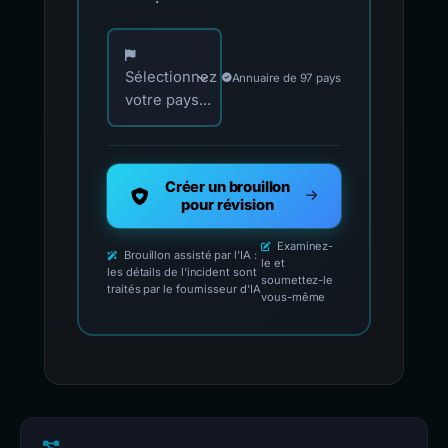
Choisissez votre pays pour les contacts offici
Sélectionnez
Annuaire de 97 pays
votre pays...
Créer un brouillon
pour révision
Examinez-
Brouillon assisté par l'IA :
le et
les détails de l'incident sont
soumettez-le
traités par le fournisseur d'IA
vous-même