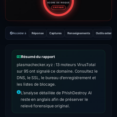
SCORE DE RISQUE
Score de risque : 94 sur 100. 
CRITIQUE
Accéder à
Réponse
Captures
Renseignements
Outils externes
Résumé du rapport
plasmachecker.xyz : 13 moteurs VirusTotal
sur 95 ont signalé ce domaine. Consultez le
DNS, le SSL, le bureau d’enregistrement et
les listes de blocage.
L’analyse détaillée de PhishDestroy AI
reste en anglais afin de préserver le
relevé forensique original.