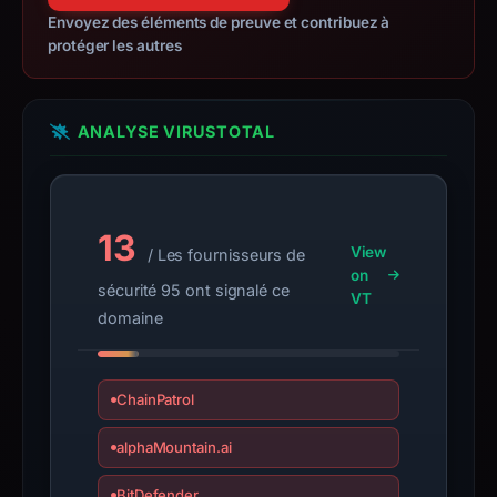
Bitfinex.
Envoyez des éléments de preuve et contribuez à
Infrastructure
protéger les autres
details
may
have
ANALYSE VIRUSTOTAL
changed
since
collection.
13
This
View
/ Les fournisseurs de
report
on
sécurité 95 ont signalé ce
summarizes
VT
domaine
time-
bound
observations,
ChainPatrol
not
a
alphaMountain.ai
live
guarantee.
BitDefender