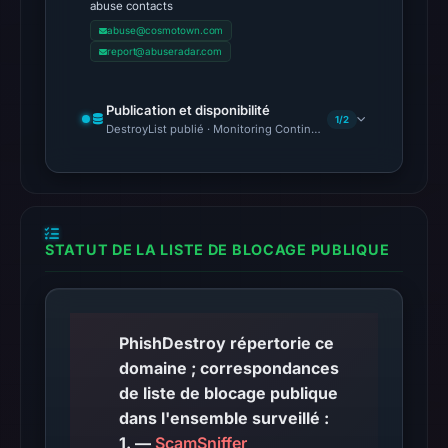
abuse contacts
DBL:
abuse@cosmotown.com
DBL_SPAM
report@abuseradar.com
on
Jul
Publication et disponibilité
14,
1/2
DestroyList publié · Monitoring Continues
2026
at
10:34
UTC.
STATUT DE LA LISTE DE BLOCAGE PUBLIQUE
The
latest
probe
reached
PhishDestroy répertorie ce
the
domaine ; correspondances
domain
de liste de blocage publique
(HTTP
dans l'ensemble surveillé :
200)
1. —
ScamSniffer