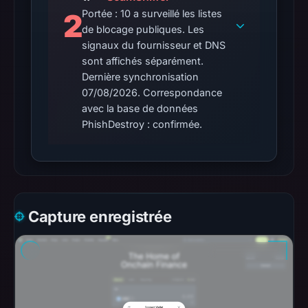
on
2
Portée : 10 a surveillé les listes
Aug
de blocage publiques. Les
7,
signaux du fournisseur et DNS
sont affichés séparément.
2026
Dernière synchronisation
at
07/08/2026. Correspondance
02:19
avec la base de données
UTC.
PhishDestroy : confirmée.
Reachability
alone
does
not
establish
Capture enregistrée
whether
the
content
is
safe.