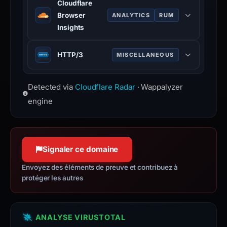
Cloudflare
the
Browser
ANALYTICS
RUM
report
Insights
is
Performance monitoring tool that
inaccurate.
HTTP/3
MISCELLANEOUS
measures website speed from real
users.
Third major version of HTTP
www.cloudflare.com
Detected via
Cloudflare Radar
· Wappalyzer
protocol, built on QUIC for faster,
more reliable connections.
engine
Signaler ce domaine
Envoyez des éléments de preuve et contribuez à
protéger les autres
ANALYSE VIRUSTOTAL