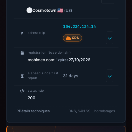
Context:
registrar
Cosmotown
(US)
Cosmotown,
Inc.,
104.234.134.14
IP
adresse ip
address
CDN
104.234.134.14,
apparent
registration (base domain)
target
mohimen.com
·
27/10/2026
Expires
Jupiter.
elapsed since first
Infrastructure
31 days
report
details
may
statut http
have
200
changed
since
Détails techniques
DNS, SAN SSL, horodatages
collection.
This