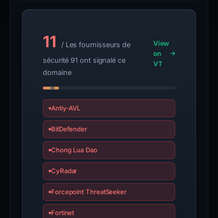
11
View
/ Les fournisseurs de
on
sécurité 91 ont signalé ce
VT
domaine
Antiy-AVL
BitDefender
Chong Lua Dao
CyRadar
Forcepoint ThreatSeeker
Fortinet