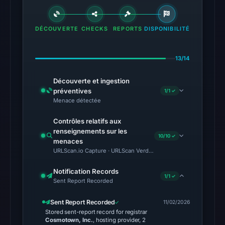
2026
at
DÉCOUVERTE
CHECKS
REPORTS
DISPONIBILITÉ
02:20
UTC.
13/14
Google
Safe
Découverte et ingestion
Browsing
préventives
1/1 ✓
flagged
Menace détectée
the
Contrôles relatifs aux
domain
renseignements sur les
on
10/10 ✓
menaces
Feb
URLScan.io Capture · URLScan Verdict · Cloudflare Radar Report 
25,
Notification Records
2026
1/1 ✓
Sent Report Recorded
at
20:32
Sent Report Recorded
11/02/2026
UTC.
Stored sent-report record for registrar
Cosmotown, Inc.
, hosting provider, 2
Spamhaus