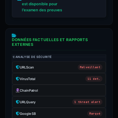
est disponible pour
l’examen des preuves
DONNÉES FACTUELLES ET RAPPORTS
EXTERNES
ANALYSE DE SÉCURITÉ
URLScan
Malveillant
VirusTotal
11 det.
ChainPatrol
URLQuery
1 threat alert
Google SB
Marqué