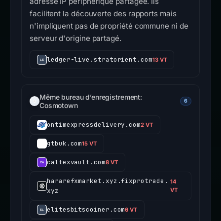
adresse IP périphérique partagée. Ils
facilitent la découverte des rapports mais
n'impliquent pas de propriété commune ni de
serveur d'origine partagé.
ledger-live.stratorient.com
13 VT
Même bureau d’enregistrement:
6
Cosmotown
ontimexpressdelivery.com
2 VT
gtbuk.com
15 VT
caltexvault.com
8 VT
hararefxmarket.xyz.fixprotrade.
14
xyz
VT
elitesbitscoiner.com
6 VT