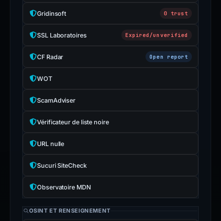
Gridinsoft
0 trust
SSL Laboratoires
Expired/unverified
CF Radar
Open report
WOT
ScamAdviser
Vérificateur de liste noire
URL nulle
Sucuri SiteCheck
Observatoire MDN
OSINT ET RENSEIGNEMENT