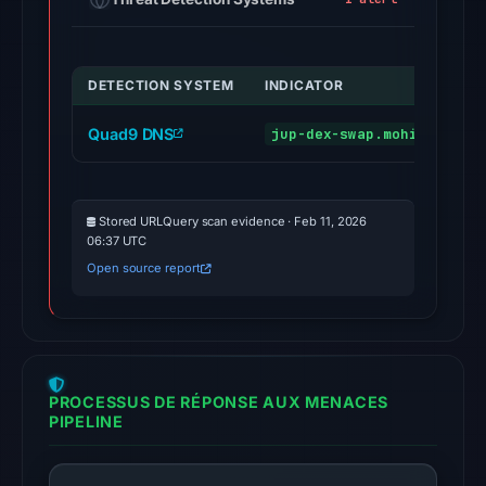
on
Jul
26,
DETECTION SYSTEM
INDICATOR
2026
at
Quad9 DNS
jup-dex-swap.mohimen.com
03:32
UTC.
External
Stored URLQuery scan evidence · Feb 11, 2026
blocklists:
06:37 UTC
1
Open source report
match
(ScamSniffer)
in
the
snapshot
PROCESSUS DE RÉPONSE AUX MENACES
PIPELINE
from
Aug
7,