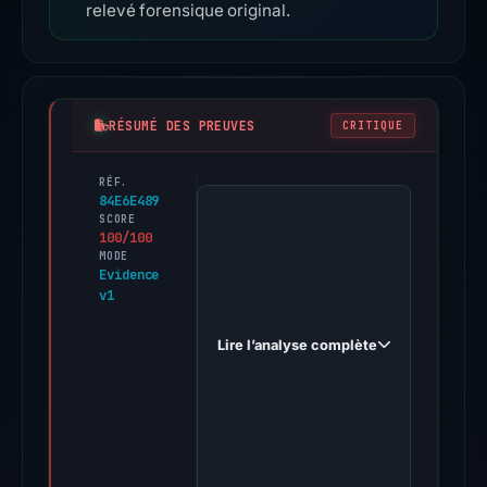
relevé forensique original.
RÉSUMÉ DES PREUVES
CRITIQUE
RÉF.
PhishDestroy
84E6E489
first
SCORE
100/100
observed
MODE
jup-
Evidence
v1
dex-
swap.mohimen.com
Lire l’analyse complète
on
Feb
11,
2026.
Evidence
score: