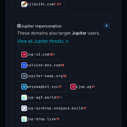
bjldc234.com
7 VT
Jupiter impersonation
8
These domains also target
Jupiter
users.
View all Jupiter threats →
jup-v2.com
19
☠
calvins-dex.com
18
jupiter-swap.org
18
anyswapbot.xyz
ijup.ag
17
17
jup-agf.world
17
☠
jup-airdrop.onspace.build
17
jup-drop.live
17