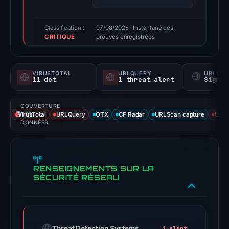
100/100
(a
Classification :
07/08/2026
· Instantané des
CRITIQUE
triage
preuves enregistrées
score,
not
VIRUSTOTAL
URLQUERY
URLSC
a
11 det
1 threat alert
Signal
probability).
COUVERTURE
Threat
VirusTotal
DES
URLQuery
OTX
CF Radar
URLScan capture
URLS
signals:
DONNÉES
11
of
91
RENSEIGNEMENTS SUR LA
VirusTotal
SÉCURITÉ RÉSEAU
engines
flagged
the
domain
Threat Detection Systems
1 alert