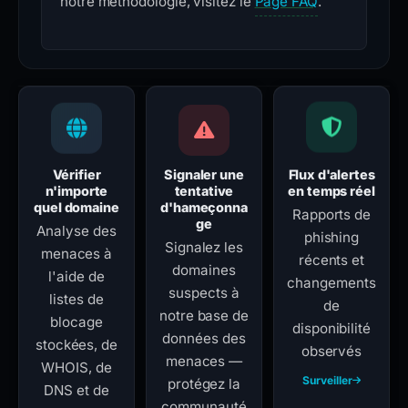
notre méthodologie, visitez le
Page FAQ
.
Vérifier
Signaler une
Flux d'alertes
n'importe
tentative
en temps réel
quel domaine
d'hameçonna
Rapports de
ge
Analyse des
phishing
Signalez les
menaces à
récents et
domaines
l'aide de
changements
suspects à
listes de
de
notre base de
blocage
disponibilité
données des
stockées, de
observés
menaces —
WHOIS, de
Surveiller
protégez la
DNS et de
communauté