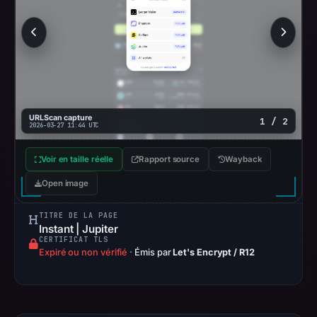
Other
observations:
AlienVault
OTX
recorded
0
community
URLScan capture
1 / 2
2026-03-27 11:44 UTC
pulse
references
Voir en taille réelle
Rapport source
Wayback
on
Mar
Open image
1,
TITRE DE LA PAGE
2026
Instant | Jupiter
at
CERTIFICAT TLS
09:40
Expiré ou non vérifié
·
Émis par
Let's Encrypt / R12
UTC.
URLScan
captured