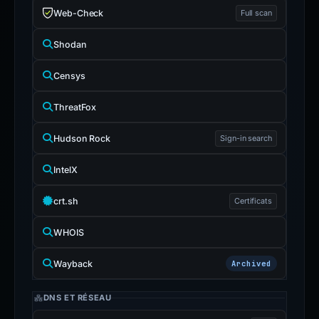
Web-Check
Full scan
Shodan
Censys
ThreatFox
Hudson Rock
Sign-in search
IntelX
crt.sh
Certificats
WHOIS
Wayback
Archived
DNS ET RÉSEAU