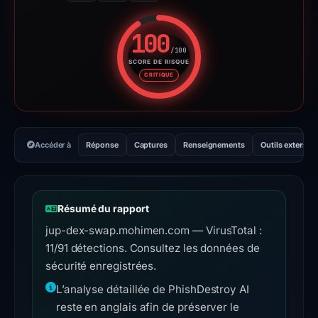
100
/100
SCORE DE RISQUE
Score de risque : 100 sur 100.
CRITIQUE
Accéder à
Réponse
Captures
Renseignements
Outils externes
Résumé du rapport
jup-dex-swap.mohimen.com — VirusTotal :
11/91 détections. Consultez les données de
sécurité enregistrées.
L’analyse détaillée de PhishDestroy AI
reste en anglais afin de préserver le