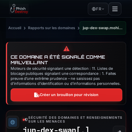
FR
›
›
Accueil
Rapports sur les domaines
jup-dex-swap.mohimen.com
⚠️
CE DOMAINE A ÉTÉ SIGNALÉ COMME
MALVEILLANT
Moteurs de sécurité signalant une détection : 11. Listes de
blocage publiques signalant une correspondance : 1. Faites
preuve d’une extrême prudence – ne saisissez pas
d’informations d’identification ou d’informations personnelles.
Créer un brouillon pour révision
SÉCURITÉ DES DOMAINES ET RENSEIGNEMENTS
SUR LES MENACES
jup-dex-swap[.]