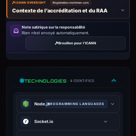
ICANN OVERSIGHT
Registration:
mohimen.com
report
Contexte de l’accréditation et du RAA
summarizes
time-
Note satirique sur la responsabilité
bound
Rien n’est envoyé automatiquement.
observations,
Brouillon pour l’ICANN
not
a
live
guarantee.
Avoid
TECHNOLOGIES
· 4 IDENTIFIED
interacting
with
the
Node.js
PROGRAMMING LANGUAGES
domain;
submit
JavaScript runtime built on Chrome
an
Socket.io
V8 engine for server-side
appeal
development.
if