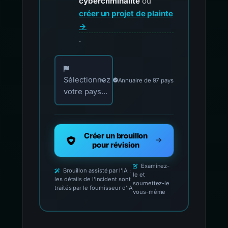
cybercriminalité
ou
créer un projet de plainte
→
.
Choisissez votre pays pour les contacts offici
Sélectionnez
Annuaire de 97 pays
votre pays...
Créer un brouillon
pour révision
Examinez-
Brouillon assisté par l'IA :
le et
les détails de l'incident sont
soumettez-le
traités par le fournisseur d'IA
vous-même