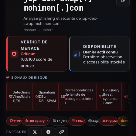
Copier
mohimen[.]
com
Analyse phishing et sécurité de jup-dex-
swap.mohimen.com
“Instant | Jupiter”
VERDICT DE
DISPONIBILITÉ
MENACE
Dernier actif connu
Critique
Dernière observation
100/100 score de
d'accessibilité stockée
preuve
SIGNAUX DE RISQUE
Usur
Correspondances
URLQuery
de
Détections
Spamhaus
de la liste de
threat
l'ide
VirusTotal :
DBL:
blocage stockée :
systems:
de la
11/91
DBL_SPAM
1
1 alert
marq
Jupi
11/91 VT
URLQuery: 1 threat alerts
11/02/2026
1 Blocklist
Jupiter
Crypto Scam
CDN
PARTAGER