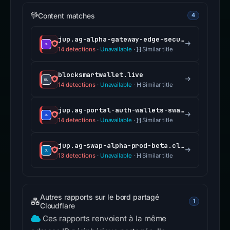
Content matches
4
jup.ag-alpha-gateway-edge-secure.cloud
14 detections
·
Unavailable
·
Similar title
blocksmartwallet.live
14 detections
·
Unavailable
·
Similar title
jup.ag-portal-auth-wallets-swap.cloud
14 detections
·
Unavailable
·
Similar title
jup.ag-swap-alpha-prod-beta.cloud
13 detections
·
Unavailable
·
Similar title
Autres rapports sur le bord partagé
1
Cloudflare
Ces rapports renvoient à la même