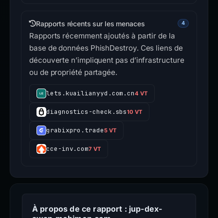
Rapports récents sur les menaces
4
Rapports récemment ajoutés à partir de la
base de données PhishDestroy. Ces liens de
découverte n’impliquent pas d’infrastructure
ou de propriété partagée.
lets.kuailianyyd.com.cn
4 VT
diagnostics-check.sbs
10 VT
grabixpro.trade
5 VT
cce-inv.com
7 VT
À propos de ce rapport : jup-dex-