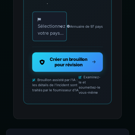
.
Choisissez votre pays pour les contacts offici
Sélectionnez
Annuaire de 97 pays
votre pays...
Créer un brouillon
pour révision
Examinez-
Brouillon assisté par l'IA :
le et
les détails de l'incident sont
soumettez-le
traités par le fournisseur d'IA
vous-même