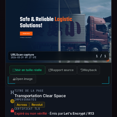
URLScan capture
1 / 1
2026-03-29 09:27 UTC
Voir en taille réelle
Rapport source
Wayback
Open image
TITRE DE LA PAGE
Transportation Clear Space
IMPERSONATES
Across
Revolut
CERTIFICAT TLS
Expiré ou non vérifié
·
Émis par
Let's Encrypt / R13