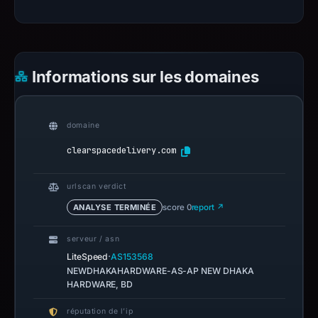
Informations sur les domaines
domaine
clearspacedelivery.com
urlscan verdict
ANALYSE TERMINÉE
score 0
report ↗
serveur / asn
·
LiteSpeed
AS153568
NEWDHAKAHARDWARE-AS-AP NEW DHAKA
HARDWARE, BD
réputation de l’ip