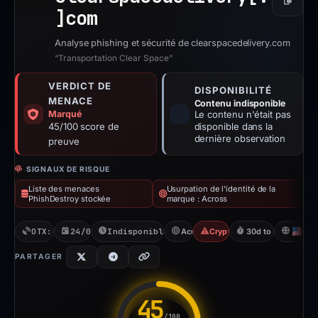
Copier
]
com
Analyse phishing et sécurité de clearspacedelivery.com
“Transportation Clear Space”
VERDICT DE
DISPONIBILITÉ
MENACE
Contenu indisponible
Marqué
Le contenu n'était pas
45/100 score de
disponible dans la
dernière observation
preuve
SIGNAUX DE RISQUE
Liste des menaces
Usurpation de l'identité de la
PhishDestroy stockée
marque : Across
OTX: 9 refs
24/03/2026
Indisponible depuis 06/06/2026
Across
Crypto Scam
30d to unavailable
U
PARTAGER
45
/100