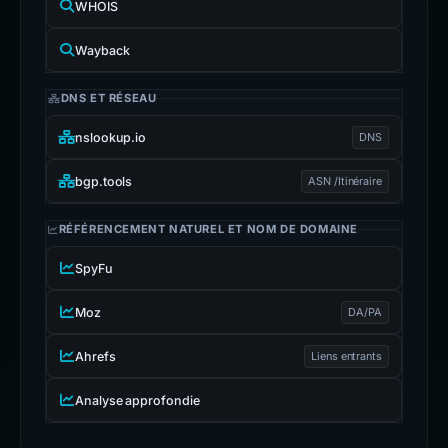
WHOIS
Wayback
DNS ET RÉSEAU
nslookup.io
DNS
bgp.tools
ASN /Itinéraire
RÉFÉRENCEMENT NATUREL ET NOM DE DOMAINE
SpyFu
Moz
DA/PA
Ahrefs
Liens entrants
Analyse approfondie