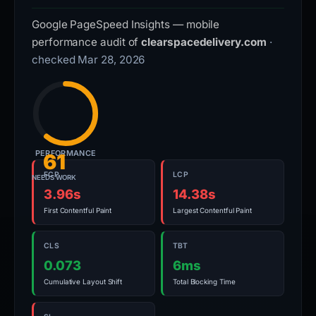
Google PageSpeed Insights — mobile
performance audit of
clearspacedelivery.com
·
checked Mar 28, 2026
PERFORMANCE
61
FCP
LCP
NEEDS WORK
3.96s
14.38s
First Contentful Paint
Largest Contentful Paint
CLS
TBT
0.073
6ms
Cumulative Layout Shift
Total Blocking Time