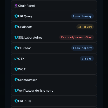
ChainPatrol
URLQuery
Open lookup
Gridinsoft
35 trust
SSL Laboratoires
Expired/unverified
CF Radar
Open report
OTX
9 refs
WOT
ScamAdviser
Vérificateur de liste noire
URL nulle