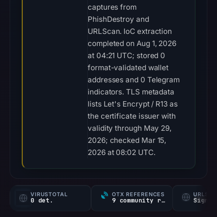
captures from
PhishDestroy and
URLScan. IoC extraction
completed on Aug 1, 2026
at 04:21 UTC; stored 0
format-validated wallet
addresses and 0 Telegram
indicators. TLS metadata
lists Let's Encrypt / R13 as
the certificate issuer with
validity through May 29,
2026; checked Mar 15,
2026 at 08:02 UTC.
VIRUSTOTAL
OTX REFERENCES
URLSC
0 det.
9 community refs
Signal