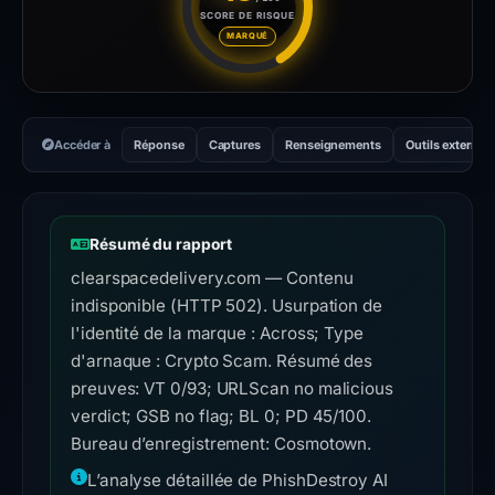
SCORE DE RISQUE
Score de risque : 45 sur 100.
MARQUÉ
Accéder à
Réponse
Captures
Renseignements
Outils externes
Résumé du rapport
clearspacedelivery.com — Contenu
indisponible (HTTP 502). Usurpation de
l'identité de la marque : Across; Type
d'arnaque : Crypto Scam. Résumé des
preuves: VT 0/93; URLScan no malicious
verdict; GSB no flag; BL 0; PD 45/100.
Bureau d’enregistrement: Cosmotown.
L’analyse détaillée de PhishDestroy AI