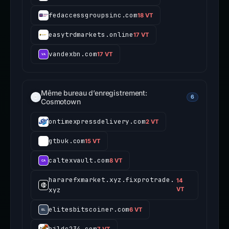
fedaccessgroupsinc.com
18 VT
easytrdmarkets.online
17 VT
vandexbn.com
17 VT
Même bureau d’enregistrement:
6
Cosmotown
ontimexpressdelivery.com
2 VT
gtbuk.com
15 VT
caltexvault.com
8 VT
hararefxmarket.xyz.fixprotrade.
14
xyz
VT
elitesbitscoiner.com
6 VT
bjldc234.com
7 VT