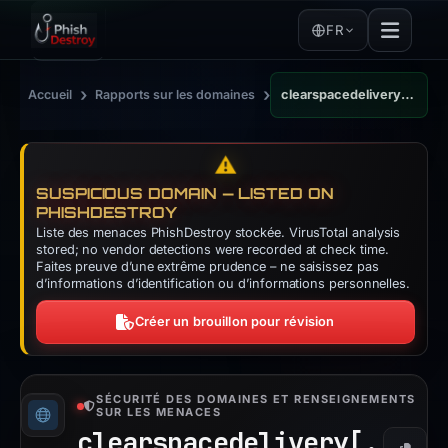
FR
›
›
Accueil
Rapports sur les domaines
clearspacedelivery.com
⚠️
SUSPICIOUS DOMAIN — LISTED ON
PHISHDESTROY
Liste des menaces PhishDestroy stockée. VirusTotal analysis
stored; no vendor detections were recorded at check time.
Faites preuve d’une extrême prudence – ne saisissez pas
d’informations d’identification ou d’informations personnelles.
Créer un brouillon pour révision
SÉCURITÉ DES DOMAINES ET RENSEIGNEMENTS
SUR LES MENACES
clearspacedelivery[.