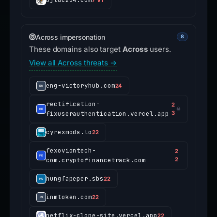
Across impersonation
8
These domains also target
Across
users.
View all Across threats →
eng-victoryhub.com
24
rectification-
2
☠
fixuserauthentication.vercel.app
3
cyrexmods.to
22
fexoviontech-
2
com.cryptofinancetrack.com
2
hungfapeper.sbs
22
inmtoken.com
22
netflix-clone-site.vercel.app
22