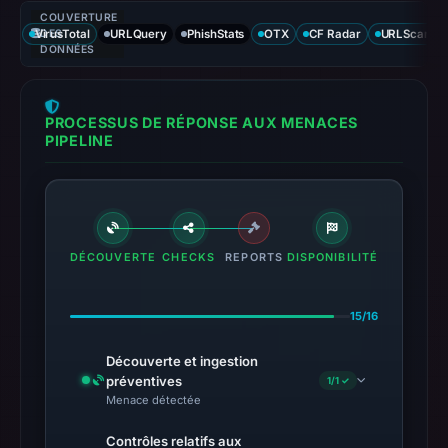
COUVERTURE
VirusTotal
DES
URLQuery
PhishStats
OTX
CF Radar
URLScan ca
DONNÉES
PROCESSUS DE RÉPONSE AUX MENACES
PIPELINE
DÉCOUVERTE
CHECKS
REPORTS
DISPONIBILITÉ
15/16
Découverte et ingestion
préventives
1/1 ✓
Menace détectée
Contrôles relatifs aux