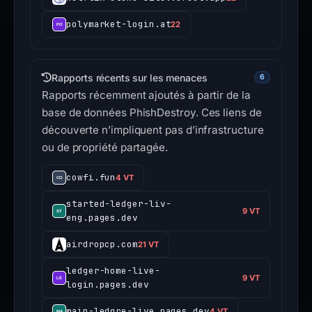
polymarket-login.at
22
Rapports récents sur les menaces
6
Rapports récemment ajoutés à partir de la
base de données PhishDestroy. Ces liens de
découverte n’impliquent pas d’infrastructure
ou de propriété partagée.
cowfi.fun
4 VT
started-ledger-liv-
9 VT
eng.pages.dev
airdropcp.com
21 VT
ledger-home-live-
9 VT
login.pages.dev
main-ledgre-live.pages.dev
4 VT