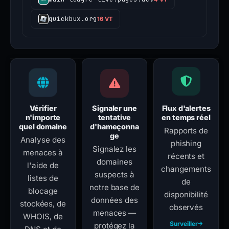
quickbux.org
16 VT
Vérifier
Signaler une
Flux d'alertes
n'importe
tentative
en temps réel
quel domaine
d'hameçonna
Rapports de
ge
Analyse des
phishing
Signalez les
menaces à
récents et
domaines
l'aide de
changements
suspects à
listes de
de
notre base de
blocage
disponibilité
données des
stockées, de
observés
menaces —
WHOIS, de
Surveiller
protégez la