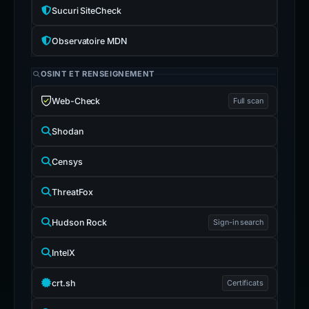
Sucuri SiteCheck
Observatoire MDN
OSINT ET RENSEIGNEMENT
Web-Check
Full scan
Shodan
Censys
ThreatFox
Hudson Rock
Sign-in search
IntelX
crt.sh
Certificats