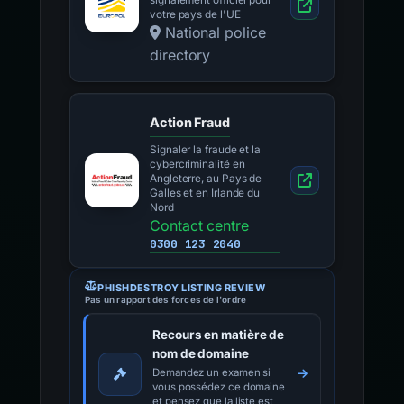
signalement officiel pour
votre pays de l'UE
National police
directory
Action Fraud
Signaler la fraude et la
cybercriminalité en
Angleterre, au Pays de
Galles et en Irlande du
Nord
Contact centre
0300 123 2040
PHISHDESTROY LISTING REVIEW
Pas un rapport des forces de l'ordre
Recours en matière de
nom de domaine
Demandez un examen si
vous possédez ce domaine
et pensez que la liste est