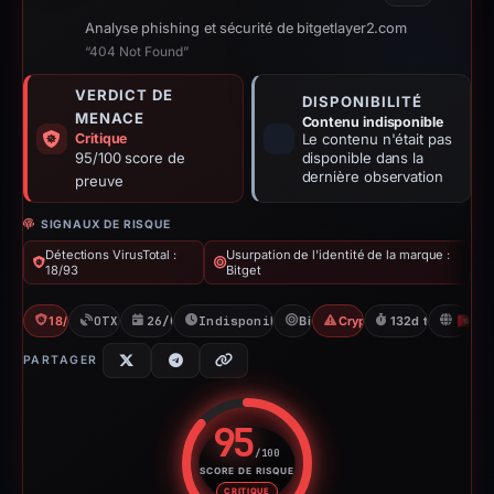
Analyse phishing et sécurité de bitgetlayer2.com
“404 Not Found”
VERDICT DE
DISPONIBILITÉ
MENACE
Contenu indisponible
Critique
Le contenu n'était pas
95/100 score de
disponible dans la
dernière observation
preuve
SIGNAUX DE RISQUE
Détections VirusTotal :
Usurpation de l'identité de la marque :
18/93
Bitget
18/93 VT
OTX: 1 ref
26/02/2026
Indisponible depuis 15/03/2026
Bitget
Crypto Scam
132d to unavaila
H
PARTAGER
95
/100
SCORE DE RISQUE
Score de risque : 95 sur 100. 
CRITIQUE