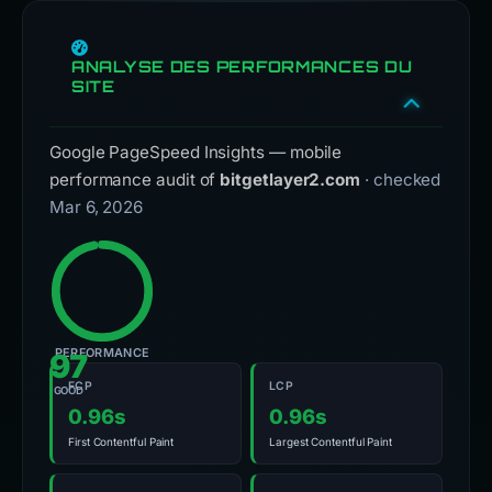
ANALYSE DES PERFORMANCES DU
SITE
Google PageSpeed Insights — mobile
performance audit of
bitgetlayer2.com
· checked
Mar 6, 2026
PERFORMANCE
97
FCP
LCP
GOOD
0.96s
0.96s
First Contentful Paint
Largest Contentful Paint