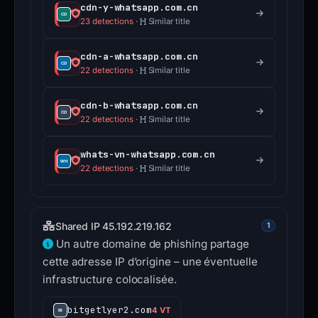
cdn-y-whatsapp.com.cn
23 detections
·
Similar title
cdn-a-whatsapp.com.cn
22 detections
·
Similar title
cdn-b-whatsapp.com.cn
22 detections
·
Similar title
whats-vn-whatsapp.com.cn
22 detections
·
Similar title
Shared IP 45.192.219.162
1
Un autre domaine de phishing partage
cette adresse IP d’origine – une éventuelle
infrastructure colocalisée.
bitgetlyer2.com
4 VT