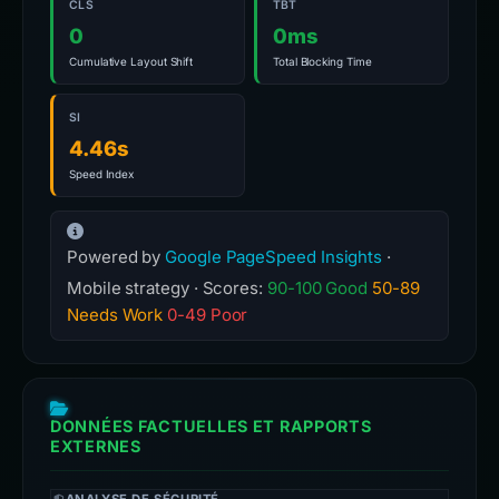
CLS
TBT
0
0ms
Cumulative Layout Shift
Total Blocking Time
SI
4.46s
Speed Index
Powered by
Google PageSpeed Insights
·
Mobile strategy · Scores:
90-100 Good
50-89
Needs Work
0-49 Poor
DONNÉES FACTUELLES ET RAPPORTS
EXTERNES