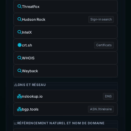
ThreatFox
Hudson Rock
Sign-in search
IntelX
crt.sh
Certificats
WHOIS
Wayback
DNS ET RÉSEAU
nslookup.io
DNS
bgp.tools
ASN /Itinéraire
RÉFÉRENCEMENT NATUREL ET NOM DE DOMAINE