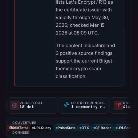
lists Let's Encrypt / R13 as
the certificate issuer with
validity through May 30,
2026; checked Mar 15,
2026 at 08:09 UTC.
The content indicators and
3 positive source findings
support the current Bitget-
themed crypto scam
classification.
VIRUSTOTAL
OTX REFERENCES
DNS SE
18 det
1 community ref
414/
COUVERTURE
VirusTotal
DES
URLQuery
PhishStats
OTX
CF Radar
URLScan ca
DONNÉES