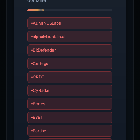
domaine
ADMINUSLabs
alphaMountain.ai
BitDefender
Certego
CRDF
CyRadar
Ermes
ESET
Fortinet