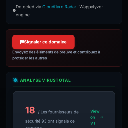
HTTP Strict Transport Security
cache.
Confiance à 100 %
Detected via
Cloudflare Radar
· Wappalyzer
(HSTS) informs browsers that the
nginx.org
site should only be accessed using
engine
Confiance à 100 %
HTTPS.
www.rfc-editor.org
Confiance à 100 %
Signaler ce domaine
Envoyez des éléments de preuve et contribuez à
protéger les autres
ANALYSE VIRUSTOTAL
18
View
/ Les fournisseurs de
on
sécurité 93 ont signalé ce
VT