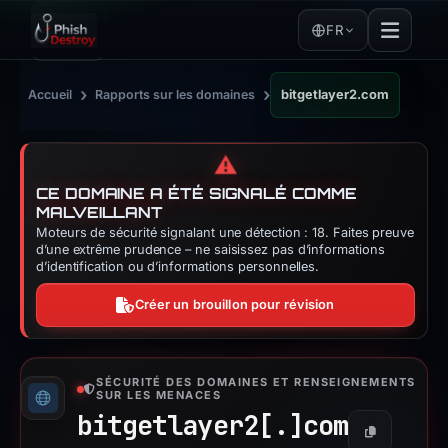
FR
›
›
Accueil
Rapports sur les domaines
bitgetlayer2.com
⚠️
CE DOMAINE A ÉTÉ SIGNALÉ COMME
MALVEILLANT
Moteurs de sécurité signalant une détection : 18. Faites preuve
d’une extrême prudence – ne saisissez pas d’informations
d’identification ou d’informations personnelles.
Créer un brouillon pour révision
SÉCURITÉ DES DOMAINES ET RENSEIGNEMENTS
SUR LES MENACES
bitgetlayer2[.]
com
Copier