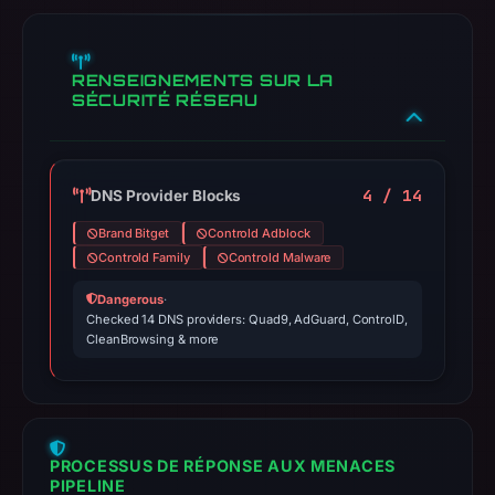
RENSEIGNEMENTS SUR LA
SÉCURITÉ RÉSEAU
4 / 14
DNS Provider Blocks
Brand Bitget
Controld Adblock
Controld Family
Controld Malware
Dangerous
·
Checked 14 DNS providers: Quad9, AdGuard, ControlD,
CleanBrowsing & more
PROCESSUS DE RÉPONSE AUX MENACES
PIPELINE