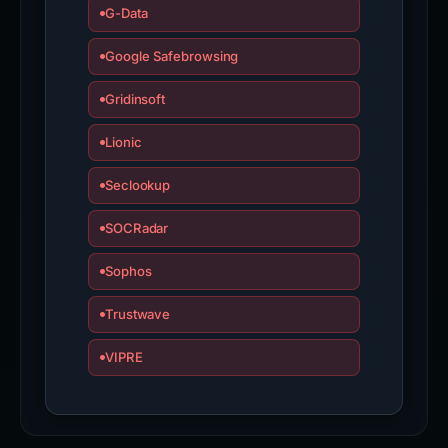
G-Data
Google Safebrowsing
Gridinsoft
Lionic
Seclookup
SOCRadar
Sophos
Trustwave
VIPRE