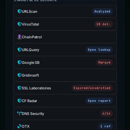
ANALYSE DE SÉCURITÉ
URLScan
Analyzed
VirusTotal
18 det.
ChainPatrol
URLQuery
Open lookup
Google SB
Marqué
Gridinsoft
SSL Laboratoires
Expired/unverified
CF Radar
Open report
DNS Security
4/14
OTX
1 ref