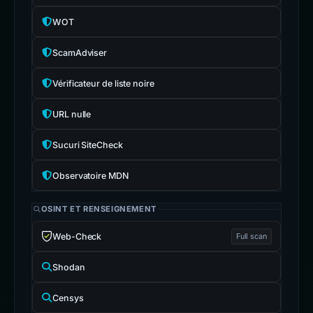
WOT
ScamAdviser
Vérificateur de liste noire
URL nulle
Sucuri SiteCheck
Observatoire MDN
OSINT ET RENSEIGNEMENT
Web-Check
Full scan
Shodan
Censys