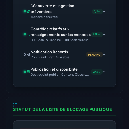
02:21
Découverte et ingestion
UTC.
préventives
1/1 ✓
Menace détectée
The
latest
Contrôles relatifs aux
renseignements sur les menaces
8/8 ✓
probe
URLScan.io Capture · URLScan Verdict · Cloudflare Radar Report
returned
HTTP
Notification Records
PENDING
502
Complaint Draft Available
on
Publication et disponibilité
Aug
3/3 ✓
DestroyList publié · Content Observed Unavailable · Délai avant 
7,
2026
at
01:49
UTC,
STATUT DE LA LISTE DE BLOCAGE PUBLIQUE
so
content