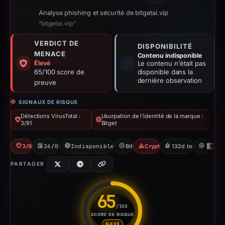
Analyse phishing et sécurité de bitgetai.vip
“bitgetai.vip”
VERDICT DE
DISPONIBILITÉ
MENACE
Contenu indisponible
Élevé
Le contenu n'était pas
65/100 score de
disponible dans la
dernière observation
preuve
SIGNAUX DE RISQUE
Détections VirusTotal :
Usurpation de l'identité de la marque :
3/91
Bitget
3/91 VT
26/02/2026
Indisponible depuis 02/03/2026
Bitget
Crypto Scam
132d to unavailable
JP
PARTAGER
65
/100
SCORE DE RISQUE
Score de risque : 65 sur 100. 
ÉLEVÉ