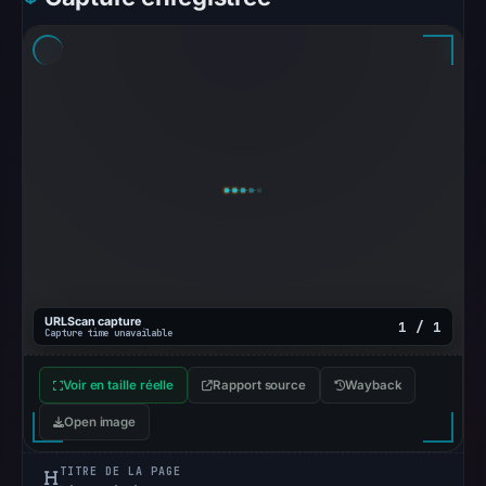
were
recorded
in
the
snapshot
from
Aug
7,
2026
at
02:20
UTC.
URLScan capture
1 / 1
Capture time unavailable
Google
Safe
Voir en taille réelle
Rapport source
Wayback
Browsing
Open image
recorded
no
TITRE DE LA PAGE
flag