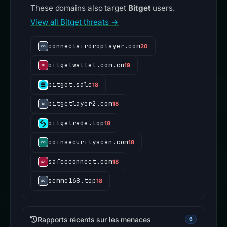
These domains also target
Bitget
users.
View all Bitget threats →
connectairdroplayer.com
20
bitgetwallet.com.cn
19
bitget.sale
18
bitgetlayer2.com
18
bitgetrade.top
18
coinsecurityscan.com
18
safeeconnect.com
18
scmmc168.top
18
Rapports récents sur les menaces
6