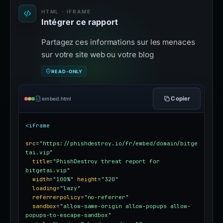
HTML · IFRAME
Intégrer ce rapport
Partagez ces informations sur les menaces
sur votre site web ou votre blog
READ-ONLY
Copier
embed.html
<iframe
src
=
"https://phishdestroy.io/fr/embed/domain/bitge
tai.vip"
title
=
"PhishDestroy threat report for 
bitgetai.vip"
width
=
"100%"
height
=
"320"
loading
=
"lazy"
referrerpolicy
=
"no-referrer"
sandbox
=
"allow-same-origin allow-popups allow-
popups-to-escape-sandbox"