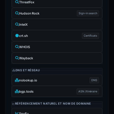
ThreatFox
Hudson Rock
Sign-in search
IntelX
crt.sh
Certificats
WHOIS
Wayback
DNS ET RÉSEAU
nslookup.io
DNS
bgp.tools
ASN /Itinéraire
RÉFÉRENCEMENT NATUREL ET NOM DE DOMAINE
SpyFu