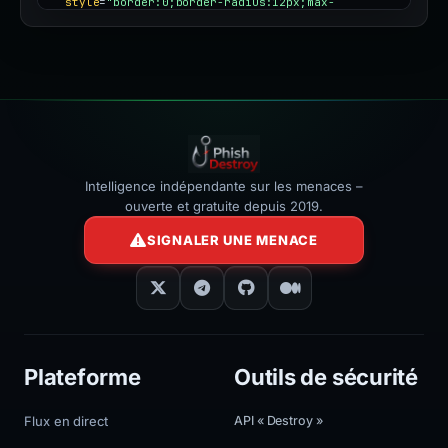
style
=
"border:0;border-radius:12px;max-
width:100%"
></iframe>
Intelligence indépendante sur les menaces –
ouverte et gratuite depuis 2019.
SIGNALER UNE MENACE
Plateforme
Outils de sécurité
Flux en direct
API « Destroy »