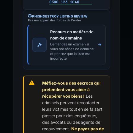
0300 123 2040
PHISHDESTROY LISTING REVIEW
Pas un rapport des forces de l'ordre
Recours en matière de
nom de domaine
Demandez un examen si
vous possédez ce domaine
et pensez que la liste est
incorrecte
Méfiez-vous des escrocs qui
prétendent vous aider à
récupérer vos biens !
Les
criminels peuvent recontacter
leurs victimes tout en se faisant
passer pour des enquêteurs,
des avocats ou des agents de
recouvrement.
Ne payez pas de