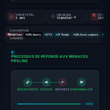
a
probability).
VIRUSTOTAL
URLSCAN
GRIDIN
3 det
Signaler ↗
100/
Threat
signals:
COUVERTURE
3
VirusTotal
DES
URLQuery
OTX
CF Radar
URLScan capture
URLS
of
DONNÉES
91
VirusTotal
PROCESSUS DE RÉPONSE AUX MENACES
engines
PIPELINE
flagged
the
domain
on
Aug
DÉCOUVERTE
CHECKS
REPORTS
DISPONIBILITÉ
1,
2026
12/13
at