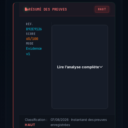
RÉSUMÉ DES PREUVES
HAUT
RÉF.
PhishDestroy
B92E9126
first
SCORE
65/100
observed
MODE
bitgetai.vip
Evidence
v1
on
Feb
Lire l’analyse complète
26,
2026.
Evidence
score:
65/100
(a
triage
score,
Classification :
07/08/2026
· Instantané des preuves
HAUT
enregistrées
not