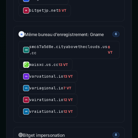
bitgetjp.net
5 VT
Même bureau d’enregistrement: Gname
6
smc67a5d8e.cityabovetheclouds.us
6
.cc
VT
maisxc.us.cc
13 VT
varuational.io
13 VT
variagional.io
7 VT
vairational.io
12 VT
vraiational.io
12 VT
Bitget impersonation
8