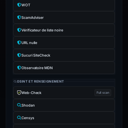
with
WOT
the
ScamAdviser
domain;
submit
Vérificateur de liste noire
an
appeal
URL nulle
if
the
Sucuri SiteCheck
report
Observatoire MDN
is
inaccurate.
OSINT ET RENSEIGNEMENT
Web-Check
Full scan
Shodan
Censys