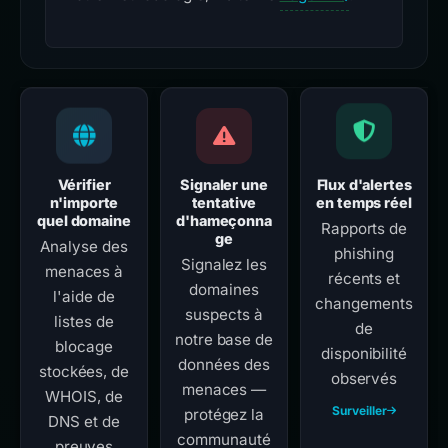
Vérifier
Signaler une
Flux d'alertes
n'importe
tentative
en temps réel
quel domaine
d'hameçonna
Rapports de
ge
Analyse des
phishing
Signalez les
menaces à
récents et
domaines
l'aide de
changements
suspects à
listes de
de
notre base de
blocage
disponibilité
données des
stockées, de
observés
menaces —
WHOIS, de
Surveiller
protégez la
DNS et de
communauté
preuves