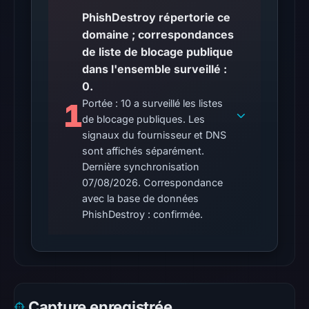
was
PhishDestroy répertorie ce
unavailable
domaine ; correspondances
at
de liste de blocage publique
the
dans l'ensemble surveillé :
checked
0.
location.
1
Portée : 10 a surveillé les listes
This
de blocage publiques. Les
does
signaux du fournisseur et DNS
not
sont affichés séparément.
establish
Dernière synchronisation
the
07/08/2026. Correspondance
cause.
avec la base de données
PhishDestroy : confirmée.
Other
observations:
No
external
blocklist
Capture enregistrée
matches