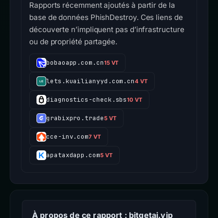
Rapports récemment ajoutés à partir de la
base de données PhishDestroy. Ces liens de
découverte n’impliquent pas d’infrastructure
ou de propriété partagée.
bobaoapp.com.cn
15 VT
lets.kuailianyyd.com.cn
4 VT
diagnostics-check.sbs
10 VT
grabixpro.trade
5 VT
cce-inv.com
7 VT
apataxdapp.com
5 VT
À propos de ce rapport : bitgetai.vip