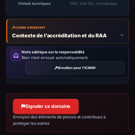
URLScan
Détails techniques
DNS, SAN SSL, horodatages
capture
is
available,
ICANN OVERSIGHT
but
Contexte de l’accréditation et du RAA
no
capture
Note satirique sur la responsabilité
timestamp
Rien n’est envoyé automatiquement.
was
recorded.
Brouillon pour l’ICANN
Negative
or
missing
results
do
Signaler ce domaine
not
Envoyez des éléments de preuve et contribuez à
establish
protéger les autres
safety.