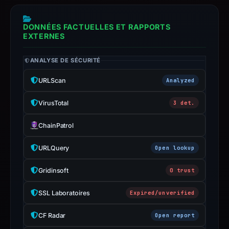
may
have
DONNÉES FACTUELLES ET RAPPORTS
EXTERNES
changed
since
ANALYSE DE SÉCURITÉ
collection.
URLScan
Analyzed
This
report
VirusTotal
3 det.
summarizes
time-
ChainPatrol
bound
observations,
URLQuery
Open lookup
not
Gridinsoft
0 trust
a
live
SSL Laboratoires
Expired/unverified
guarantee.
Avoid
CF Radar
Open report
interacting