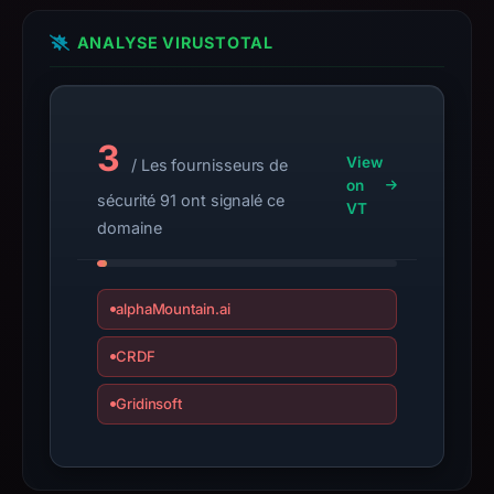
Context:
ANALYSE VIRUSTOTAL
registrar
Gname.com
Pte.
Ltd.,
3
IP
View
/ Les fournisseurs de
address
on
sécurité 91 ont signalé ce
VT
185.18.222.225,
domaine
registration
date
Feb
alphaMountain.ai
21,
2026,
CRDF
apparent
Gridinsoft
target
Bitget.
Infrastructure
details