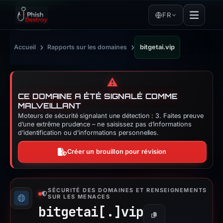
FR
›
›
Accueil
Rapports sur les domaines
bitgetai.vip
⚠️
CE DOMAINE A ÉTÉ SIGNALÉ COMME
MALVEILLANT
Moteurs de sécurité signalant une détection : 3. Faites preuve
d’une extrême prudence – ne saisissez pas d’informations
d’identification ou d’informations personnelles.
Créer un brouillon pour révision
SÉCURITÉ DES DOMAINES ET RENSEIGNEMENTS
SUR LES MENACES
bitgetai[.]
vip
Copier