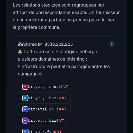
Les relations stockées sont regroupées par
attribut de correspondance exacte. Un fournisseur
ou un registraire partagé ne prouve pas à lui seul
la propriété commune.
Shared IP 185.18.222.225
6
Cette adresse IP d'origine héberge
plusieurs domaines de phishing :
l'infrastructure peut être partagée entre les
campagnes.
bitgetjp.shop
12 VT
bitgetgo.buzz
6 VT
bitgetai.info
6 VT
bitgetjp.biz
6 VT
bitgetx.fun
6 VT