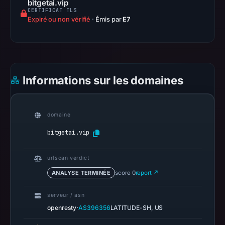
bitgetai.vip
on
CERTIFICAT TLS
Expiré ou non vérifié
·
Émis par
E7
Mar
2,
2026
at
21:03
Informations sur les domaines
UTC.
AlienVault
OTX
domaine
recorded
bitgetai.vip
0
community
urlscan verdict
pulse
ANALYSE TERMINÉE
score 0
report ↗
references
on
serveur / asn
Mar
·
openresty
AS396356
LATITUDE-SH, US
1,
2026