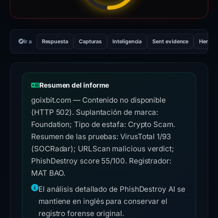
Ir a
Respuesta
Capturas
Inteligencia
Sent evidence
Herram
Resumen del informe
goixbit.com — Contenido no disponible
(HTTP 502). Suplantación de marca:
Foundation; Tipo de estafa: Crypto Scam.
Resumen de las pruebas: VirusTotal 1/93
(SOCRadar); URLScan malicious verdict;
PhishDestroy score 55/100. Registrador:
MAT BAO.
El análisis detallado de PhishDestroy AI se
mantiene en inglés para conservar el
registro forense original.