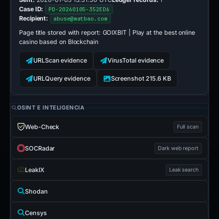
Case ID:
PD-20260105-352ED6
Recipient:
abuse@matbao.com
Page title stored with report:
GOIXBIT | Play at the best online
casino based on Blockchain
URLScan evidence
VirusTotal evidence
URLQuery evidence
Screenshot 215.6 KB
OSINT E INTELIGENCIA
Web-Check
Full scan
SOCRadar
Dark web report
LeakIX
Leak search
Shodan
Censys