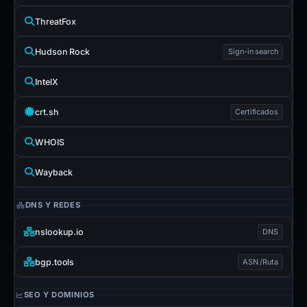
ThreatFox
Hudson Rock
Sign-in search
IntelX
crt.sh
Certificados
WHOIS
Wayback
DNS Y REDES
nslookup.io
DNS
bgp.tools
ASN /Ruta
SEO Y DOMINIOS