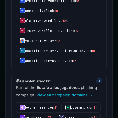
hypeliquid-foundation.com
21
suncoust.click
20
claimmyreward.live
19
☠
truewavewallet-in.online
19
velodromefl.xyz
19
boaelitepay.xyz.capicreunion.com
18
apexfiduciarysuisse.com
17
Gambler Scam kit
8
Part of the
Estafa a los jugadores
phishing
campaign.
View all campaign domains →
betre-game.com
powemex.com
21
21
spinbase.cc
stakejob.click
21
21