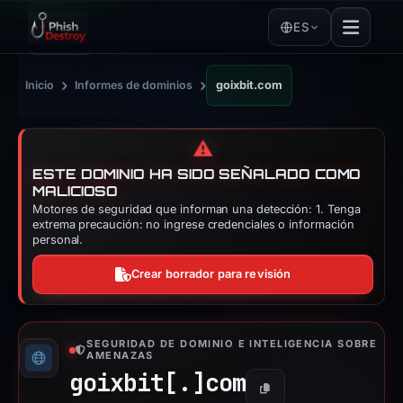
ES
›
›
Inicio
Informes de dominios
goixbit.com
⚠️
ESTE DOMINIO HA SIDO SEÑALADO COMO
MALICIOSO
Motores de seguridad que informan una detección: 1. Tenga
extrema precaución: no ingrese credenciales o información
personal.
Crear borrador para revisión
SEGURIDAD DE DOMINIO E INTELIGENCIA SOBRE
AMENAZAS
goixbit[.]
com
Copiar