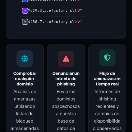
7e29e3.icefactory.cl
8 VT
4458e7.icefactory.cl
9 VT
Comprobar
Denunciar un
Flujo de
cualquier
intento de
amenazas en
dominio
phishing
tiempo real
Análisis de
Envía los
Informes de
amenazas
dominios
phishing
utilizando
sospechosos
recientes y
listas de
a nuestra
cambios de
bloqueo
base de
disponibilida
almacenadas
datos de
d observados