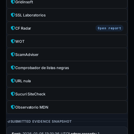
Gridinsoft
SSL Laboratorios
CF Radar
Open report
WOT
ScamAdviser
Comprobador de listas negras
URL nula
Sucuri SiteCheck
Observatorio MDN
SUBMITTED EVIDENCE SNAPSHOT
Sent:
2026-01-05 13:31:36 UTC
Ledger records:
1