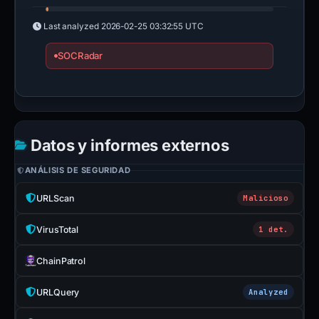
Last analyzed
2026-02-25 03:32:55 UTC
SOCRadar
Datos y informes externos
ANÁLISIS DE SEGURIDAD
URLScan
Malicioso
VirusTotal
1 det.
ChainPatrol
URLQuery
Analyzed