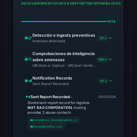
DESCUBRIMIENTO
CHECKS
REPORTS
DISPONIBILIDAD
14/14
Detección e ingesta preventivas
1/1 ✓
Amenaza detectada
Comprobaciones de inteligencia
sobre amenazas
9/9 ✓
URLScan.io Capture · URLScan Verdict · Cloudflare Radar Report 
Notification Records
1/1 ✓
Sent Report Recorded
Sent Report Recorded
05/01/2026
Stored sent-report record for registrar
MAT BAO CORPORATION
, hosting
provider, 2 abuse contacts
compliance_abuse@webnic.cc
abuse@matbao.com