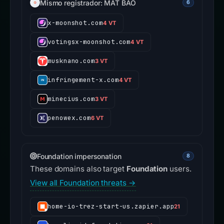
Mismo registrador: MAT BAO
6
x-moonshot.com
4 VT
votingsx-moonshot.com
4 VT
musknano.com
3 VT
infringement-x.com
4 VT
minecius.com
3 VT
penowex.com
6 VT
Foundation impersonation
8
These domains also target
Foundation
users.
View all Foundation threats →
home-io-trez-start-us.zapier.app
21