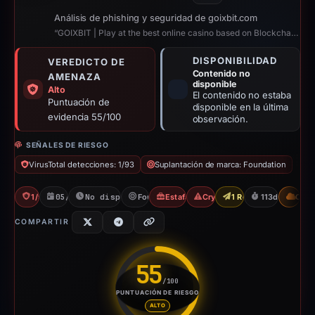
Análisis de phishing y seguridad de goixbit.com
“GOIXBIT | Play at the best online casino based on Blockchain”
DISPONIBILIDAD
VEREDICTO DE
Contenido no
AMENAZA
disponible
Alto
El contenido no estaba
Puntuación de
disponible en la última
evidencia 55/100
observación.
SEÑALES DE RIESGO
VirusTotal detecciones: 1/93
Suplantación de marca: Foundation
1/93 VT
05/01/2026
No disponible desde 28/04/2026
Foundation
Estafa a los jugadores
Crypto Scam
1 Report Sent
113d to unavai
CDN
COMPARTIR
55
/100
PUNTUACIÓN DE RIESGO
Puntuación de riesgo: 55 sobre
ALTO