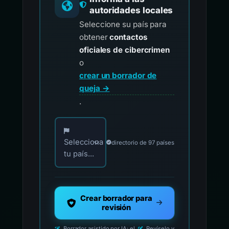
autoridades locales
Seleccione su país para
obtener
contactos
oficiales de cibercrimen
o
crear un borrador de
queja →
.
Elija su país para los contactos oficiales de i
Selecciona
directorio de 97 países
tu país...
Crear borrador para
revisión
Borrador asistido por IA: el
Revíselo y