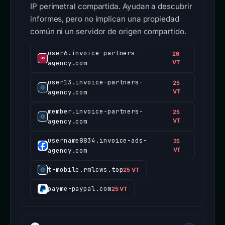
IP perimetral compartida. Ayudan a descubrir
informes, pero no implican una propiedad
común ni un servidor de origen compartido.
user6.invoice-partners-
26
agency.com
VT
user13.invoice-partners-
25
agency.com
VT
member.invoice-partners-
25
agency.com
VT
username8834.invoice-ads-
25
agency.com
VT
t-mobile.rmlcws.top
25 VT
payme-paypal.com
25 VT