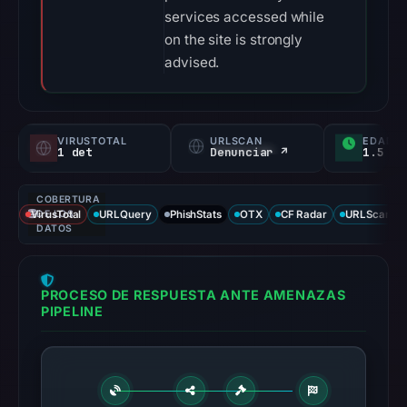
services accessed while
on the site is strongly
advised.
VIRUSTOTAL
URLSCAN
EDAD
1 det
Denunciar ↗
1.5 yr
COBERTURA
VirusTotal
DE LOS
URLQuery
PhishStats
OTX
CF Radar
URLScan ca
DATOS
PROCESO DE RESPUESTA ANTE AMENAZAS
PIPELINE