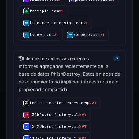
treyspin.com
21
trueamericancasino.com
21
tycewin.cc
wurowex.com
21
21
Informes de amenazas recientes
6
Informes agregados recientemente de la
base de datos PhishDestroy. Estos enlaces de
descubrimiento no implican infraestructura ni
propiedad compartida.
indiciesoptiontrades.org
6 VT
a31b2c.icefactory.cl
9 VT
35229b.icefactory.cl
9 VT
c18336.icefactory.cl
9 VT