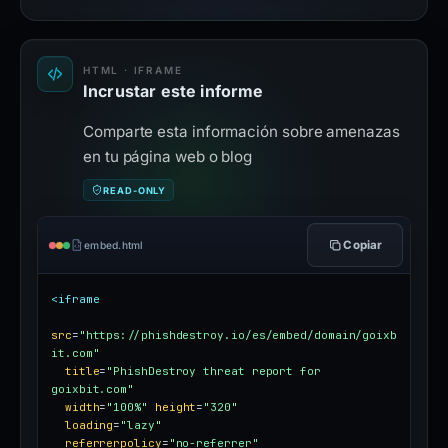
HTML · IFRAME
Incrustar este informe
Comparte esta información sobre amenazas
en tu página web o blog
READ-ONLY
Copiar
embed.html
<iframe
src
=
"https://phishdestroy.io/es/embed/domain/goixb
it.com"
title
=
"PhishDestroy threat report for 
goixbit.com"
width
=
"100%"
height
=
"320"
loading
=
"lazy"
referrerpolicy
=
"no-referrer"