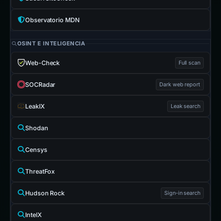
Observatorio MDN
OSINT E INTELIGENCIA
Web-Check
Full scan
SOCRadar
Dark web report
LeakIX
Leak search
Shodan
Censys
ThreatFox
Hudson Rock
Sign-in search
IntelX