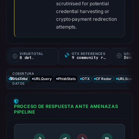
scrutinised for potential
credential harvesting or
crypto‑payment redirection
attempts.
VIRUSTOTAL
OTX REFERENCES
URLSC
0 det.
9 community refs
Denunc
COBERTURA
VirusTotal
DE LOS
URLQuery
PhishStats
OTX
CF Radar
URLScan ca
DATOS
PROCESO DE RESPUESTA ANTE AMENAZAS
PIPELINE