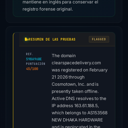
mantiene en inglés para conservar el
registro forense original.
RESUMEN DE LAS PRUEBAS
FLAGGED
REF.
The domain
59BA96BE
clearspacedelivery.com
PUNTUACIÓN
45/100
was registered on February
21 2026 through
Cosmotown, Inc. and is
presently taken offline.
Active DNS resolves to the
IP address 163.61.188.5,
which belongs to AS153568
NEW DHAKA HARDWARE
and is geolocated in the