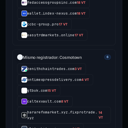
fedaccessgroupsinc.com
18 VT
wallet.index-nexus.com
18 VT
ccbc-group.pro
17 VT
easytrdmarkets.online
17 VT
Mismo registrador: Cosmotown
6
zenithchaintrades.com
3 VT
ontimexpressdelivery.com
4 VT
gtbuk.com
15 VT
caltexvault.com
8 VT
hararefxmarket.xyz.fixprotrade.
14
xyz
VT