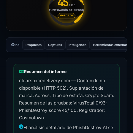
45
/100
PUNTUACIÓN DE RIESGO
Puntuación de riesgo: 45 sobr
MARCADO
Ir a
Respuesta
Capturas
Inteligencia
Herramientas externas
Resumen del informe
clearspacedelivery.com — Contenido no
disponible (HTTP 502). Suplantación de
marca: Across; Tipo de estafa: Crypto Scam.
Resumen de las pruebas: VirusTotal 0/93;
PhishDestroy score 45/100. Registrador:
Cosmotown.
El análisis detallado de PhishDestroy AI se