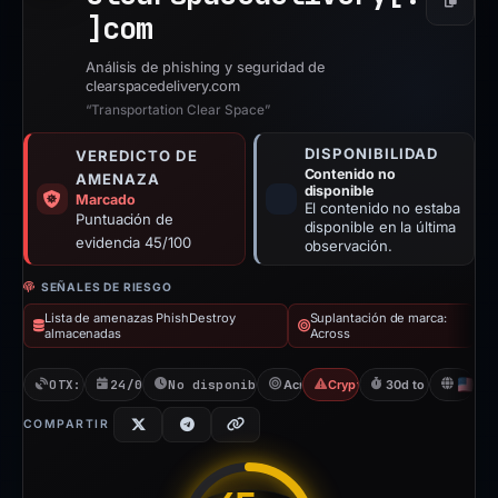
Copiar
]
com
Análisis de phishing y seguridad de
clearspacedelivery.com
“Transportation Clear Space”
DISPONIBILIDAD
VEREDICTO DE
Contenido no
AMENAZA
disponible
Marcado
El contenido no estaba
Puntuación de
disponible en la última
evidencia 45/100
observación.
SEÑALES DE RIESGO
Lista de amenazas PhishDestroy
Suplantación de marca:
almacenadas
Across
OTX: 9 refs
24/03/2026
No disponible desde 06/06/2026
Across
Crypto Scam
30d to unavailable
U
COMPARTIR