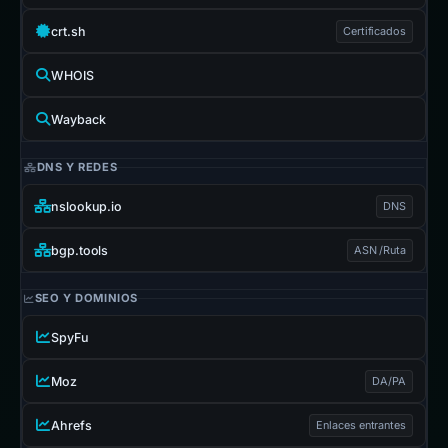
crt.sh
Certificados
WHOIS
Wayback
DNS Y REDES
nslookup.io
DNS
bgp.tools
ASN /Ruta
SEO Y DOMINIOS
SpyFu
Moz
DA/PA
Ahrefs
Enlaces entrantes