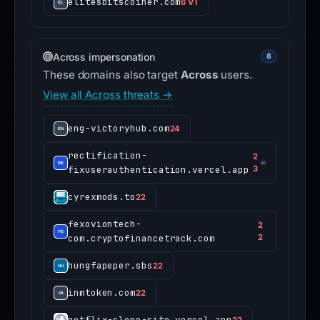
elitesbitscoiner.com
6 VT
Across impersonation
8
These domains also target
Across
users.
View all Across threats →
eng-victoryhub.com
24
rectification-
2
☠
fixuserauthentication.vercel.app
3
cyrexmods.to
22
fexoviontech-
2
com.cryptofinancetrack.com
2
hungfapeper.sbs
22
inmtoken.com
22
netflix-clone-site.vercel.app
22