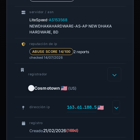
servidor / asn
·
LiteSpeed
AS153568
NEWDHAKAHARDWARE-AS-AP NEW DHAKA
HARDWARE, BD
reputación de ip
2 reports
ABUSE SCORE 14/100
checked 14/07/2026
registrador
Cosmotown
(US)
163.61.188.5
dirección ip
registro
21/02/2026
(169d)
Creado