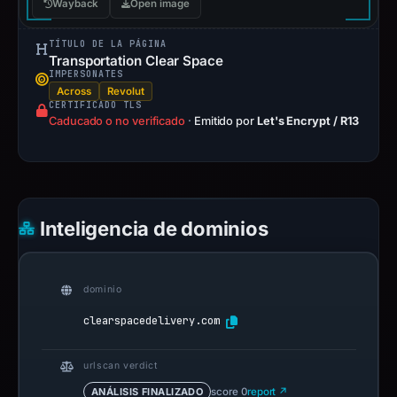
Wayback
Open image
TÍTULO DE LA PÁGINA
Transportation Clear Space
IMPERSONATES
Across
Revolut
CERTIFICADO TLS
Caducado o no verificado
·
Emitido por
Let's Encrypt / R13
Inteligencia de dominios
dominio
clearspacedelivery.com
urlscan verdict
ANÁLISIS FINALIZADO
score 0
report ↗