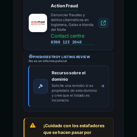
Action Fraud
Denunciar fraudes y
delitos cibernéticos en
Inglaterra, Gales e Irlanda
del Norte
Contact centre
0300 123 2040
PHISHDESTROY LISTING REVIEW
No es un informe policial
Recurso sobre el
dominio
Solicite una revisión si es
propietario de este dominio
y cree que el listado es
incorrecto
¡Cuidado con los estafadores
que se hacen pasar por