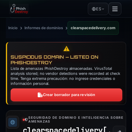
ES
›
›
Inicio
Informes de dominios
clearspacedelivery.com
⚠️
SUSPICIOUS DOMAIN — LISTED ON
PHISHDESTROY
Lista de amenazas PhishDestroy almacenadas. VirusTotal
analysis stored; no vendor detections were recorded at check
time. Tenga extrema precaución: no ingrese credenciales o
información personal.
Crear borrador para revisión
SEGURIDAD DE DOMINIO E INTELIGENCIA SOBRE
AMENAZAS
clearspacedelivery[.