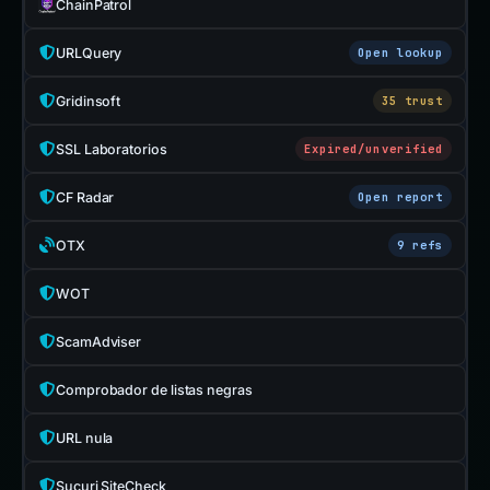
ChainPatrol
URLQuery
Open lookup
Gridinsoft
35 trust
SSL Laboratorios
Expired/unverified
CF Radar
Open report
OTX
9 refs
WOT
ScamAdviser
Comprobador de listas negras
URL nula
Sucuri SiteCheck