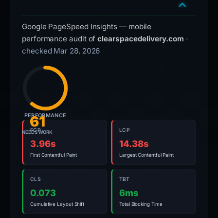
Google PageSpeed Insights — mobile
performance audit of
clearspacedelivery.com
·
checked Mar 28, 2026
PERFORMANCE
61
FCP
LCP
NEEDS WORK
3.96s
14.38s
First Contentful Paint
Largest Contentful Paint
CLS
TBT
0.073
6ms
Cumulative Layout Shift
Total Blocking Time