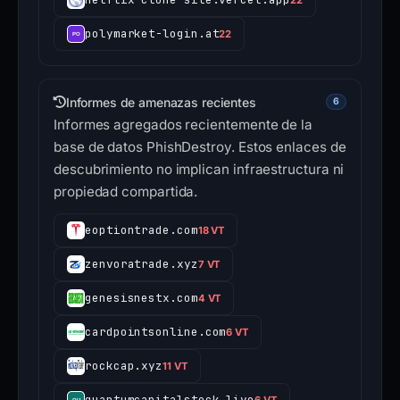
polymarket-login.at
22
Informes de amenazas recientes
6
Informes agregados recientemente de la
base de datos PhishDestroy. Estos enlaces de
descubrimiento no implican infraestructura ni
propiedad compartida.
eoptiontrade.com
18 VT
zenvoratrade.xyz
7 VT
genesisnestx.com
4 VT
cardpointsonline.com
6 VT
rockcap.xyz
11 VT
quantumcapitalstock.live
6 VT