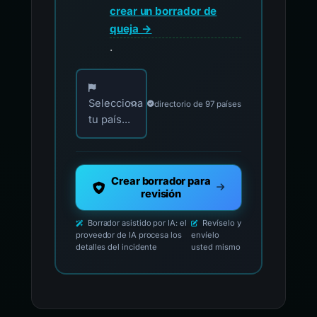
crear un borrador de
queja →
.
Elija su país para los contactos oficiales de i
Selecciona
directorio de 97 países
tu país...
Crear borrador para
revisión
Borrador asistido por IA: el
Revíselo y
proveedor de IA procesa los
envíelo
detalles del incidente
usted mismo