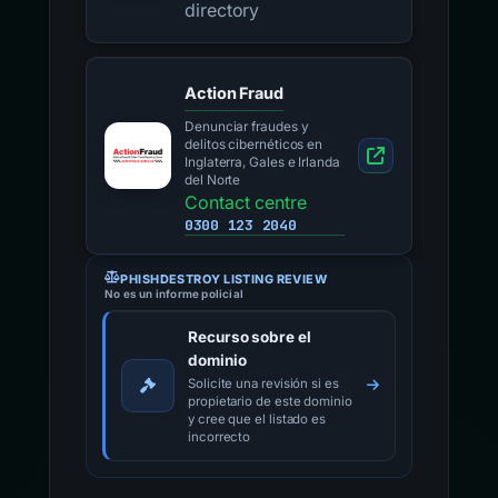
directory
Action Fraud
Denunciar fraudes y
delitos cibernéticos en
Inglaterra, Gales e Irlanda
del Norte
Contact centre
0300 123 2040
PHISHDESTROY LISTING REVIEW
No es un informe policial
Recurso sobre el
dominio
Solicite una revisión si es
propietario de este dominio
y cree que el listado es
incorrecto