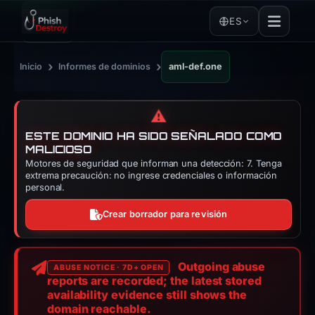
ES
›
›
Inicio
Informes de dominios
aml-def.one
⚠️
ESTE DOMINIO HA SIDO SEÑALADO COMO
MALICIOSO
Motores de seguridad que informan una detección: 7. Tenga
extrema precaución: no ingrese credenciales o información
personal.
Crear borrador para revisión
Outgoing abuse
ABUSE NOTICE · 7D+ OPEN
reports are recorded; the latest stored
availability evidence still shows the
domain reachable.