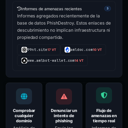
Informes de amenazas recientes
3
Informes agregados recientemente de la
base de datos PhishDestroy. Estos enlaces de
descubrimiento no implican infraestructura ni
propiedad compartida.
99nt.site
amldoc.com
17 VT
10 VT
www.amlbot-wallet.com
14 VT
Comprobar
Denunciar un
Flujo de
cualquier
intento de
amenazas en
dominio
phishing
tiempo real