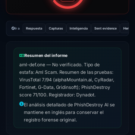
Ir a
Respuesta
Capturas
Inteligencia
Sent evidence
Herram
Resumen del informe
aml-def.one — No verificado. Tipo de
estafa: Aml Scam. Resumen de las pruebas:
VirusTotal 7/94 (alphaMountain.ai, CyRadar,
Fortinet, G-Data, Gridinsoft); PhishDestroy
score 71/100. Registrador: Dynadot.
El análisis detallado de PhishDestroy AI se
mantiene en inglés para conservar el
registro forense original.