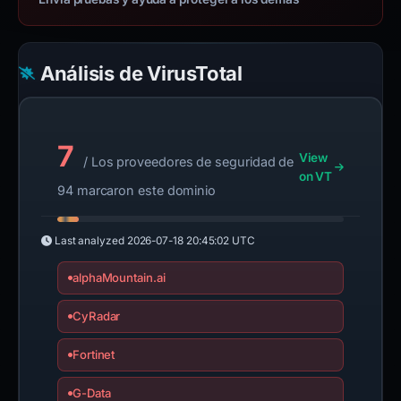
Análisis de VirusTotal
7
View
/ Los proveedores de seguridad de
on VT
94 marcaron este dominio
Last analyzed
2026-07-18 20:45:02 UTC
alphaMountain.ai
CyRadar
Fortinet
G-Data