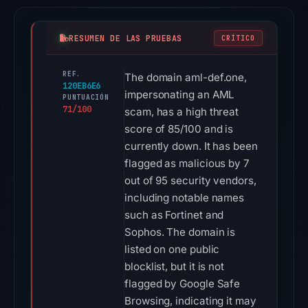
RESUMEN DE LAS PRUEBAS
CRÍTICO
REF.
The domain aml-def.one,
120EB6E6
impersonating an AML
PUNTUACIÓN
71/100
scam, has a high threat
score of 85/100 and is
currently down. It has been
flagged as malicious by 7
out of 95 security vendors,
including notable names
such as Fortinet and
Sophos. The domain is
listed on one public
blocklist, but it is not
flagged by Google Safe
Browsing, indicating it may