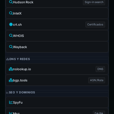
Hudson Rock
Sign-in search
IntelX
crt.sh
Certificados
WHOIS
Wayback
DNS Y REDES
nslookup.io
DNS
bgp.tools
ASN /Ruta
SEO Y DOMINIOS
SpyFu
Moz
DA/PA