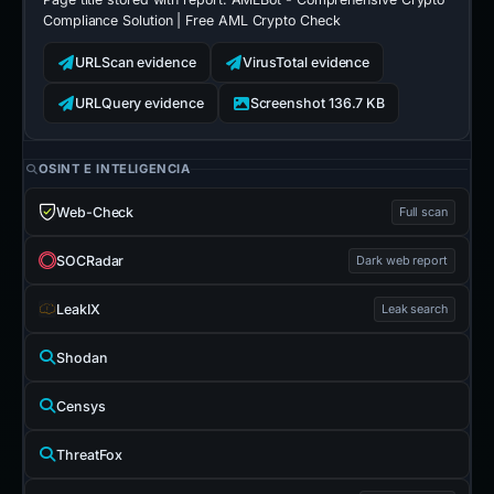
Compliance Solution | Free AML Crypto Check
URLScan evidence
VirusTotal evidence
URLQuery evidence
Screenshot 136.7 KB
OSINT E INTELIGENCIA
Web-Check
Full scan
SOCRadar
Dark web report
LeakIX
Leak search
Shodan
Censys
ThreatFox