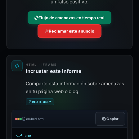
un falso positivo.
Flujo de amenazas en tiempo real
Reclamar este anuncio
HTML · IFRAME
Incrustar este informe
Comparte esta información sobre amenazas
en tu página web o blog
READ-ONLY
Copiar
embed.html
<iframe