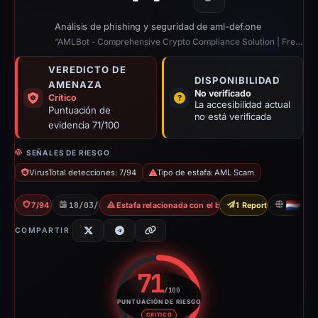
Copiar
Análisis de phishing y seguridad de aml-def.one
“AMLBot - Comprehensive Crypto Compliance Solution | Free AML Crypto Check”
VEREDICTO DE
DISPONIBILIDAD
AMENAZA
No verificado
Crítico
La accesibilidad actual
Puntuación de
no está verificada
evidencia 71/100
SEÑALES DE RIESGO
VirusTotal detecciones: 7/94
Tipo de estafa: AML Scam
7/94 VT
18/03/2026
Estafa relacionada con el blanqueo de capitales
1 Report Sent
NL
COMPARTIR
71
/100
PUNTUACIÓN DE RIESGO
Puntuación de riesgo: 71 sobre
CRÍTICO