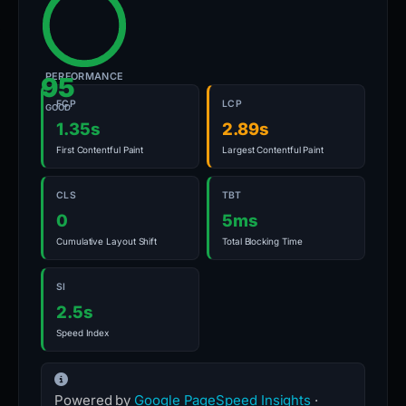
PERFORMANCE
95
FCP
LCP
GOOD
1.35s
2.89s
First Contentful Paint
Largest Contentful Paint
CLS
TBT
0
5ms
Cumulative Layout Shift
Total Blocking Time
SI
2.5s
Speed Index
Powered by
Google PageSpeed Insights
·