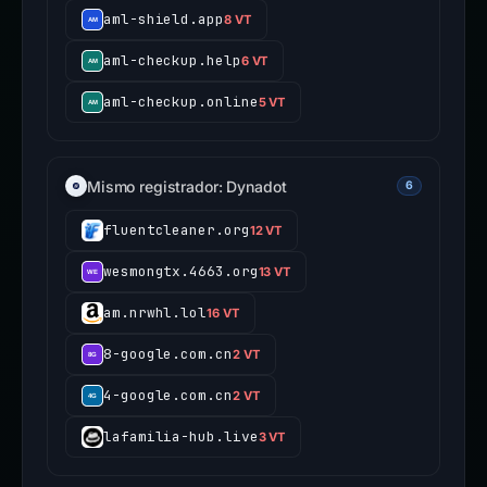
aml-shield.app
8 VT
aml-checkup.help
6 VT
aml-checkup.online
5 VT
Mismo registrador: Dynadot
6
fluentcleaner.org
12 VT
wesmongtx.4663.org
13 VT
am.nrwhl.lol
16 VT
8-google.com.cn
2 VT
4-google.com.cn
2 VT
lafamilia-hub.live
3 VT