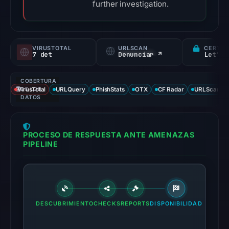
further investigation.
VIRUSTOTAL
URLSCAN
CERTIF
7 det
Denunciar ↗
Let's 
COBERTURA
VirusTotal
DE LOS
URLQuery
PhishStats
OTX
CF Radar
URLScan ca
DATOS
PROCESO DE RESPUESTA ANTE AMENAZAS
PIPELINE
DESCUBRIMIENTO
CHECKS
REPORTS
DISPONIBILIDAD