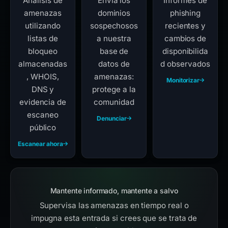
Análisis de
Envía los
Informes de
amenazas
dominios
phishing
utilizando
sospechosos
recientes y
listas de
a nuestra
cambios de
bloqueo
base de
disponibilida
almacenadas
datos de
d observados
, WHOIS,
amenazas:
Monitorizar
DNS y
protege a la
evidencia de
comunidad
escaneo
Denunciar
público
Escanear ahora
Mantente informado, mantente a salvo
Supervisa las amenazas en tiempo real o
impugna esta entrada si crees que se trata de