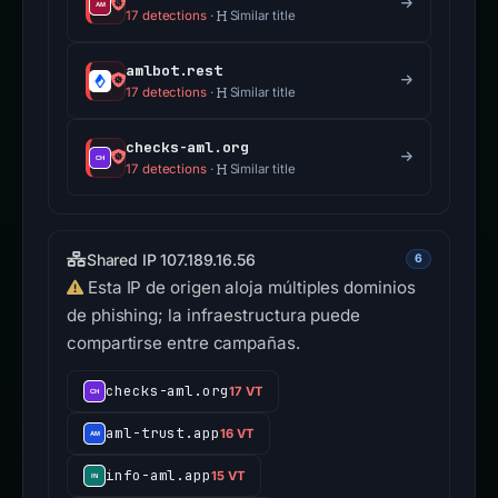
17 detections
·
Similar title
amlbot.rest
17 detections
·
Similar title
checks-aml.org
17 detections
·
Similar title
Shared IP 107.189.16.56
6
Esta IP de origen aloja múltiples dominios
de phishing; la infraestructura puede
compartirse entre campañas.
checks-aml.org
17 VT
aml-trust.app
16 VT
info-aml.app
15 VT