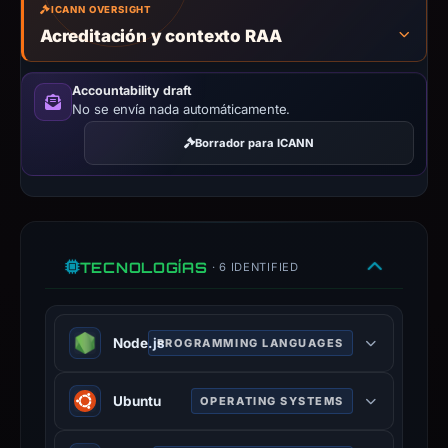
ICANN OVERSIGHT
Acreditación y contexto RAA
Accountability draft
No se envía nada automáticamente.
Borrador para ICANN
TECNOLOGÍAS
· 6 IDENTIFIED
Node.js
PROGRAMMING LANGUAGES
Node.js is an open-source, cross-
Ubuntu
OPERATING SYSTEMS
platform, JavaScript runtime
environment that executes
Ubuntu is a free and open-source