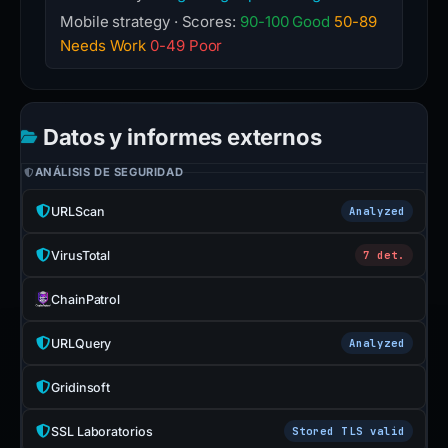
Mobile strategy · Scores:
90-100 Good
50-89
Needs Work
0-49 Poor
Datos y informes externos
ANÁLISIS DE SEGURIDAD
URLScan
Analyzed
VirusTotal
7 det.
ChainPatrol
URLQuery
Analyzed
Gridinsoft
SSL Laboratorios
Stored TLS valid