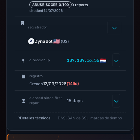
0 reports
ABUSE SCORE 0/100
checked 14/07/2026
registrador
Dynadot
(US)
107.189.16.56
dirección ip
registro
12/03/2026
(149d)
Creado
elapsed since first
15 days
report
Detalles técnicos
DNS, SAN de SSL, marcas de tiempo