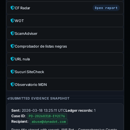
CF Radar
Open report
WOT
ScamAdviser
Comprobador de listas negras
URL nula
Sucuri SiteCheck
Observatorio MDN
SUBMITTED EVIDENCE SNAPSHOT
Sent:
2026-03-18 13:25:11 UTC
Ledger records:
1
Case ID:
PD-20260318-E92C76
Recipient:
abuse@dynadot.com
Page title stored with report:
AMLBot - Comprehensive Crypto