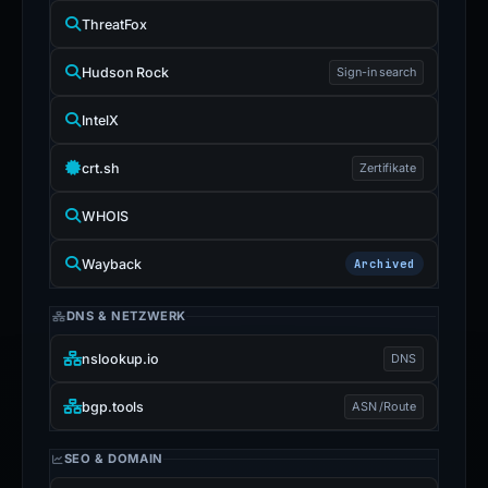
ThreatFox
Hudson Rock
Sign-in search
IntelX
crt.sh
Zertifikate
WHOIS
Wayback
Archived
DNS & NETZWERK
nslookup.io
DNS
bgp.tools
ASN /Route
SEO & DOMAIN