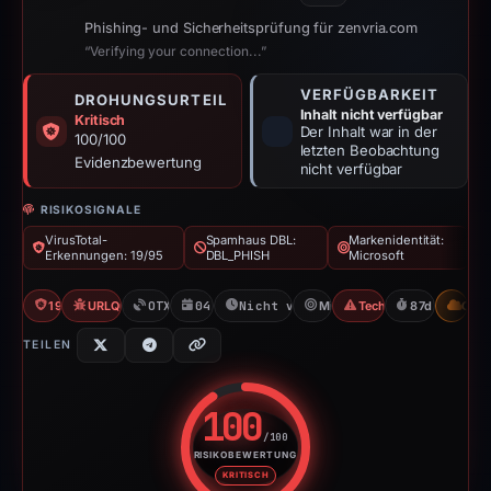
Phishing- und Sicherheitsprüfung für zenvria.com
“Verifying your connection...”
VERFÜGBARKEIT
DROHUNGSURTEIL
Inhalt nicht verfügbar
Kritisch
Der Inhalt war in der
100/100
letzten Beobachtung
Evidenzbewertung
nicht verfügbar
RISIKOSIGNALE
VirusTotal-
Spamhaus DBL:
Markenidentität:
Erkennungen: 19/95
DBL_PHISH
Microsoft
19/95 VT
URLQuery: 100 detections
OTX: 14 refs
04.12.2025
Nicht verfügbar seit 01.03.2026
Microsoft
Tech Support Scam
87d to unavai
CDN
TEILEN
100
/100
RISIKOBEWERTUNG
Risikobewertung: 100 von 100. 
KRITISCH