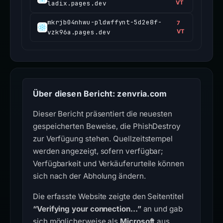
ladix.pages.dev
VT
mkrjb04nhwu-pldwffynt-5d2e8f-
7
vzk96a.pages.dev
VT
Über diesen Bericht: zenvria.com
Dieser Bericht präsentiert die neuesten
gespeicherten Beweise, die PhishDestroy
zur Verfügung stehen. Quellzeitstempel
werden angezeigt, sofern verfügbar;
Verfügbarkeit und Verkäuferurteile können
sich nach der Abholung ändern.
Die erfasste Website zeigte den Seitentitel
“Verifying your connection...”
an und gab
sich möglicherweise als
Microsoft
aus.