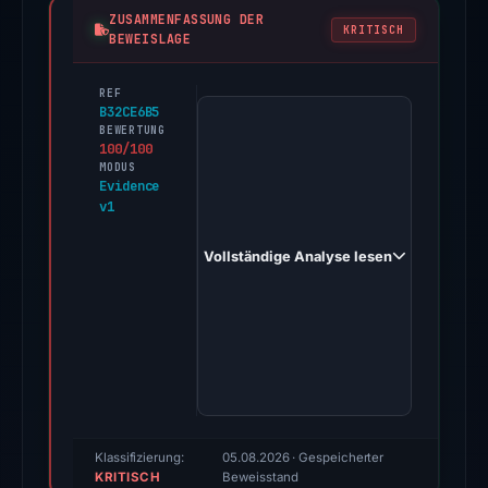
ZUSAMMENFASSUNG DER
KRITISCH
BEWEISLAGE
REF
PhishDestroy
B32CE6B5
first
BEWERTUNG
100/100
observed
MODUS
zenvria.com
Evidence
v1
on
Dec
Vollständige Analyse lesen
4,
2025.
Evidence
score:
100/100
(a
triage
score,
Klassifizierung:
05.08.2026
· Gespeicherter
KRITISCH
not
Beweisstand