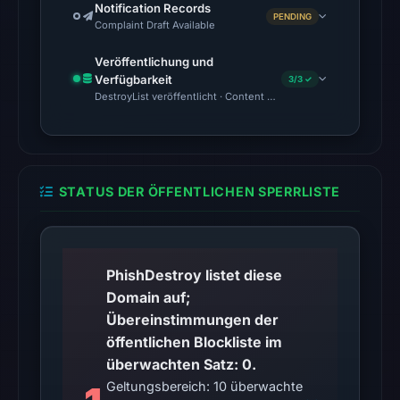
Notification Records
DBL_PHISH
PENDING
Complaint Draft Available
on
Jul
Veröffentlichung und
14,
Verfügbarkeit
3/3 ✓
DestroyList veröffentlicht · Content Observed Unavailable · Zeit
2026
at
14:36
UTC.
Cloudflare
STATUS DER ÖFFENTLICHEN SPERRLISTE
Radar
classified
the
PhishDestroy listet diese
domain
Domain auf;
as
Übereinstimmungen der
malicious;
öffentlichen Blockliste im
no
überwachten Satz: 0.
source
Geltungsbereich: 10 überwachte
timestamp