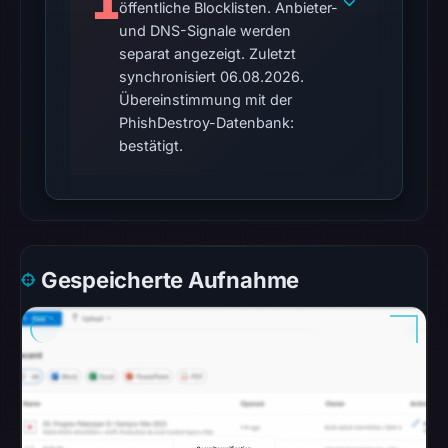
1
öffentliche Blocklisten. Anbieter-
was
und DNS-Signale werden
recorded.
separat angezeigt. Zuletzt
synchronisiert 06.08.2026.
No
Übereinstimmung mit der
conclusive
PhishDestroy-Datenbank:
timestamped
bestätigt.
HTTP
response
is
available;
current
Gespeicherte Aufnahme
reachability
is
unverified.
Other
observations:
No
external