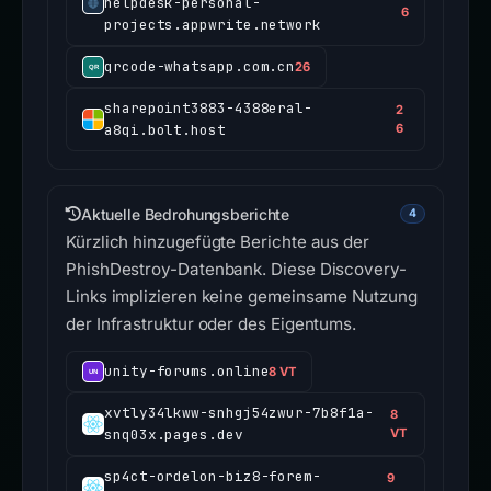
helpdesk-personal-
6
projects.appwrite.network
qrcode-whatsapp.com.cn
26
sharepoint3883-4388eral-
2
a8qi.bolt.host
6
Aktuelle Bedrohungsberichte
4
Kürzlich hinzugefügte Berichte aus der
PhishDestroy-Datenbank. Diese Discovery-
Links implizieren keine gemeinsame Nutzung
der Infrastruktur oder des Eigentums.
unity-forums.online
8 VT
xvtly34lkww-snhgj54zwur-7b8f1a-
8
snq03x.pages.dev
VT
sp4ct-ordelon-biz8-forem-
9