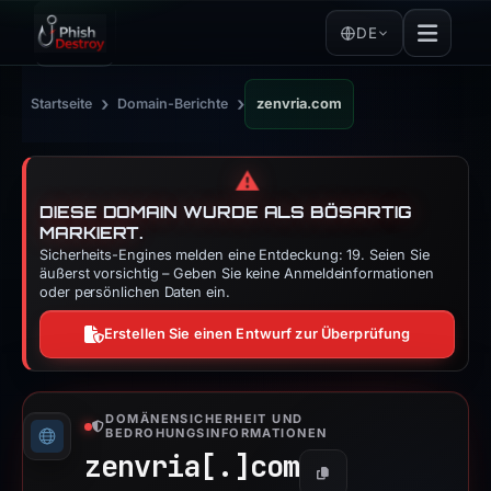
DE
›
›
Startseite
Domain-Berichte
zenvria.com
⚠️
DIESE DOMAIN WURDE ALS BÖSARTIG
MARKIERT.
Sicherheits-Engines melden eine Entdeckung: 19. Seien Sie
äußerst vorsichtig – Geben Sie keine Anmeldeinformationen
oder persönlichen Daten ein.
Erstellen Sie einen Entwurf zur Überprüfung
DOMÄNENSICHERHEIT UND
BEDROHUNGSINFORMATIONEN
zenvria[.]
com
Kopieren