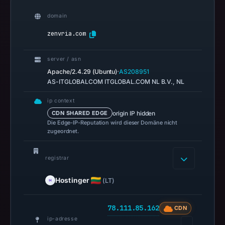
recorded
no
domain
flag
zenvria.com
on
Mar
server / asn
3,
·
Apache/2.4.29 (Ubuntu)
AS208951
2026
AS-ITGLOBALCOM ITGLOBAL.COM NL B.V., NL
at
04:14
ip context
UTC.
origin IP hidden
CDN SHARED EDGE
Die Edge-IP-Reputation wird dieser Domäne nicht
URLScan
zugeordnet.
captured
the
registrar
domain
on
Hostinger
(LT)
Feb
27,
78.111.85.162
CDN
2026
ip-adresse