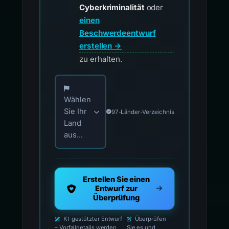
Cyberkriminalität
oder
einen
Beschwerdeentwurf
erstellen →
zu erhalten.
Wählen Sie Ihr Land für offizielle Meldekontak
Wählen
Sie Ihr
97-Länder-Verzeichnis
Land
aus...
Erstellen Sie einen
Entwurf zur
Überprüfung
KI-gestützter Entwurf
Überprüfen
– Vorfalldetails werden
Sie es und