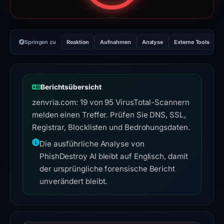
Springen zu
Reaktion
Aufnahmen
Analyse
Externe Tools
H
Berichtsübersicht
zenvria.com: 19 von 95 VirusTotal-Scannern
melden einen Treffer. Prüfen Sie DNS, SSL,
Registrar, Blocklisten und Bedrohungsdaten.
Die ausführliche Analyse von
PhishDestroy AI bleibt auf Englisch, damit
der ursprüngliche forensische Bericht
unverändert bleibt.