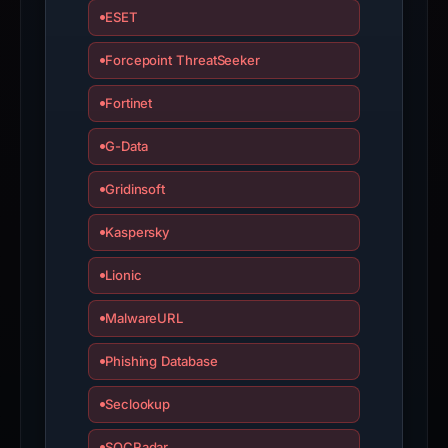
the
ESET
report
Forcepoint ThreatSeeker
is
inaccurate.
Fortinet
G-Data
Gridinsoft
Kaspersky
Lionic
MalwareURL
Phishing Database
Seclookup
SOCRadar