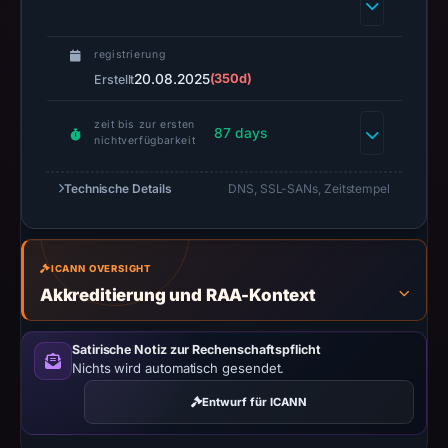
at
01:21
UTC.
registrierung
Negative
20.08.2025
(350d)
Erstellt
or
zeit bis zur ersten
missing
87 days
nichtverfügbarkeit
results
do
Technische Details
DNS, SSL-SANs, Zeitstempel
not
establish
safety.
ICANN OVERSIGHT
Context:
Akkreditierung und RAA-Kontext
registrar
HOSTINGER
Satirische Notiz zur Rechenschaftspflicht
operations,
Nichts wird automatisch gesendet.
UAB,
Entwurf für ICANN
IP
address