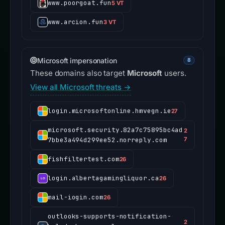
www.poorgoat.fun
5 VT
www.arcion.fun
3 VT
Microsoft impersonation
8
These domains also target
Microsoft
users.
View all Microsoft threats →
login.microsoftonline.hmvegn.ie
27
microsoft.security.82a7c75895bc4ad
2
7bbe3a494d299ee52.norreply.com
7
fishfiltertest.com
26
login.albertagamingliquor.ca
26
mail-iogin.com
26
outlooks-supports-notification-
2