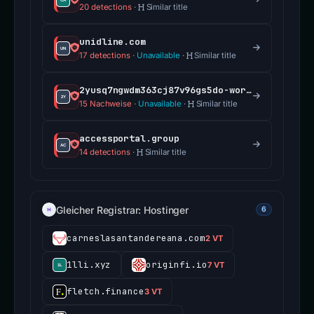
20 detections
·
Similar title
unidline.com
17 detections
·
Unavailable
·
Similar title
2yusq7ngwdm363cj87v96gs5do-workspacesharepoint.hbccontsr.com
15 Nachweise
·
Unavailable
·
Similar title
accessportal.group
14 detections
·
Similar title
Gleicher Registrar: Hostinger
6
carneslasantandereana.com
2 VT
1lli.xyz
originfi.io
7 VT
fletch.finance
3 VT