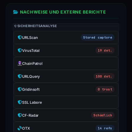
NACHWEISE UND EXTERNE BERICHTE
SICHERHEITSANALYSE
URLScan
Stored capture
VirusTotal
19 det.
ChainPatrol
URLQuery
100 det.
Gridinsoft
0 trust
SSL Labore
CF-Radar
Schädlich
OTX
14 refs