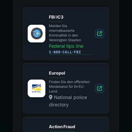
FBI IC3
Melden Sie
internetbasierte
Kriminalität in den
Vereinigten Staaten
Federal tips line
1-800-CALL-FBI
Europol
Finden Sie den offiziellen
Meldekanal für Ihr EU-
Land
National police
directory
Action Fraud