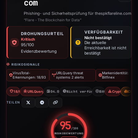
com
Phishing- und Sicherheitsprüfung für thespkflareline.com
“Flare - The Blockchain for Data”
VERFÜGBARKEIT
DROHUNGSURTEIL
Nicht bestätigt
Kritisch
Die aktuelle
95/100
Erreichbarkeit ist nicht
Evidenzbewertung
bestätigt
RISIKOSIGNALE
VirusTotal-
URLQuery threat
Markenidentität:
Erkennungen: 18/93
systems: 2 alerts
Bitfinex
18/93 VT
URLQuery: 2 threat alerts
04.01.2026
Nicht verfügbar seit 06.06.2026
Bitfinex
Crypto Scam
CDN
TEILEN
95
/100
RISIKOBEWERTUNG
Risikobewertung: 95 von 100. R