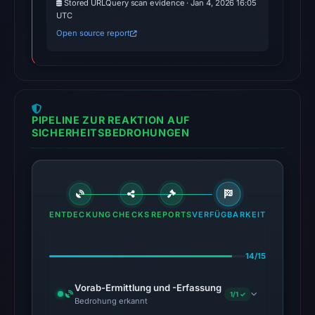
Stored URLQuery scan evidence · Jan 4, 2026 16:05
conclusive
UTC
timestamped
Open source report
HTTP
response
is
available;
PIPELINE ZUR REAKTION AUF
current
SICHERHEITSBEDROHUNGEN
reachability
is
unverified.
Other
ENTDECKUNG
CHECKS
REPORTS
VERFÜGBARKEIT
observations:
No
external
14/15
blocklist
Vorab-Ermittlung und -Erfassung
matches
1/1 ✓
Bedrohung erkannt
were