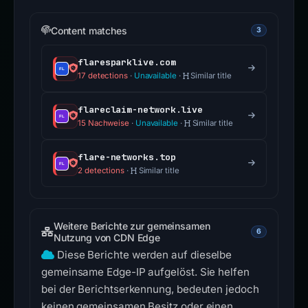
Content matches
3
flaresparklive.com
17 detections
·
Unavailable
·
Similar title
flareclaim-network.live
15 Nachweise
·
Unavailable
·
Similar title
flare-networks.top
2 detections
·
Similar title
Weitere Berichte zur gemeinsamen
6
Nutzung von CDN Edge
Diese Berichte werden auf dieselbe
gemeinsame Edge-IP aufgelöst. Sie helfen
bei der Berichtserkennung, bedeuten jedoch
keinen gemeinsamen Besitz oder einen