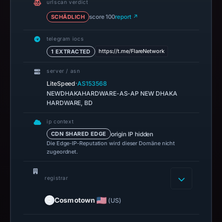
urlscan verdict
Bitfinex.
SCHÄDLICH
score 100
report ↗
Infrastructure
details
telegram iocs
may
https://t.me/FlareNetwork
1 EXTRACTED
have
changed
server / asn
since
·
LiteSpeed
AS153568
collection.
NEWDHAKAHARDWARE-AS-AP NEW DHAKA
HARDWARE, BD
This
ip context
report
origin IP hidden
CDN SHARED EDGE
summarizes
Die Edge-IP-Reputation wird dieser Domäne nicht
time-
zugeordnet.
bound
observations,
registrar
not
a
Cosmotown
(US)
live