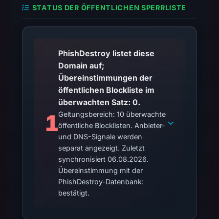
STATUS DER ÖFFENTLICHEN SPERRLISTE
on
Mar
1,
2026
PhishDestroy listet diese
at
Domain auf;
13:08
Übereinstimmungen der
UTC.
öffentlichen Blockliste im
Spamhaus
überwachten Satz: 0.
DBL
1
Geltungsbereich: 10 überwachte
recorded
öffentliche Blocklisten. Anbieter-
no
und DNS-Signale werden
positive
separat angezeigt. Zuletzt
result
synchronisiert 06.08.2026.
on
Übereinstimmung mit der
Jul
PhishDestroy-Datenbank:
14,
bestätigt.
2026
at