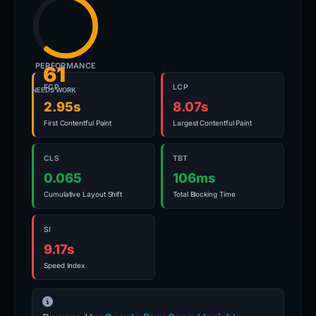
PERFORMANCE
61
FCP
LCP
NEEDS WORK
2.95s
8.07s
First Contentful Paint
Largest Contentful Paint
CLS
TBT
0.065
106ms
Cumulative Layout Shift
Total Blocking Time
SI
9.17s
Speed Index