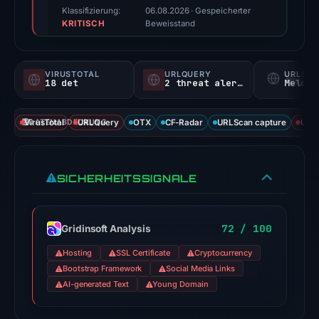
score,
Klassifizierung:
06.08.2026
· Gespeicherter
KRITISCH
not
Beweisstand
a
probability).
VIRUSTOTAL
URLQUERY
URLSC
18 det
2 threat alerts
Melden
Threat
signals:
VirusTotal
DATENABDECKUNG
URLQuery
OTX
CF-Radar
URLScan capture
URLS
18
of
93
SICHERHEITSSIGNALE
VirusTotal
engines
flagged
72 / 100
Gridinsoft Analysis
the
domain
Hosting
SSL Certificate
Cryptocurrency
on
Bootstrap Framework
Social Media Links
AI-generated Text
Jul
Young Domain
18,