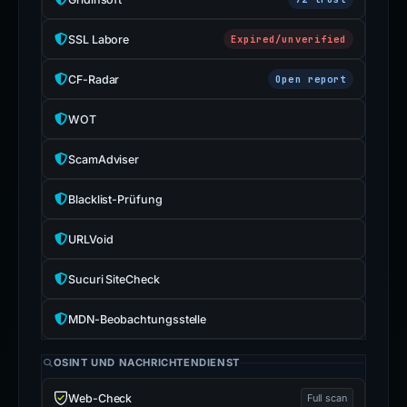
SSL Labore
Expired/unverified
CF-Radar
Open report
WOT
ScamAdviser
Blacklist-Prüfung
URLVoid
Sucuri SiteCheck
MDN-Beobachtungsstelle
OSINT UND NACHRICHTENDIENST
Web-Check
Full scan