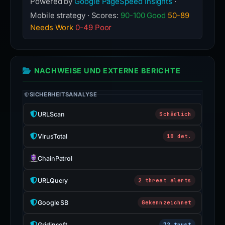
Powered by
Google PageSpeed Insights
·
Mobile strategy · Scores:
90-100 Good
50-89
Needs Work
0-49 Poor
NACHWEISE UND EXTERNE BERICHTE
SICHERHEITSANALYSE
URLScan
Schädlich
VirusTotal
18 det.
ChainPatrol
URLQuery
2 threat alerts
Google SB
Gekennzeichnet
Gridinsoft
72 trust