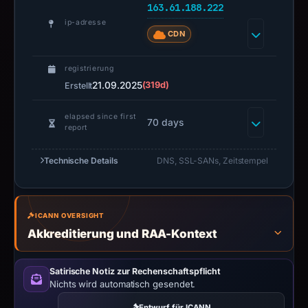
guarantee.
163.61.188.222
Avoid
ip-adresse
CDN
interacting
with
registrierung
the
21.09.2025
(319d)
Erstellt
domain;
submit
elapsed since first
70 days
an
report
appeal
if
Technische Details
DNS, SSL-SANs, Zeitstempel
the
report
is
ICANN OVERSIGHT
inaccurate.
Akkreditierung und RAA-Kontext
Satirische Notiz zur Rechenschaftspflicht
Nichts wird automatisch gesendet.
Entwurf für ICANN