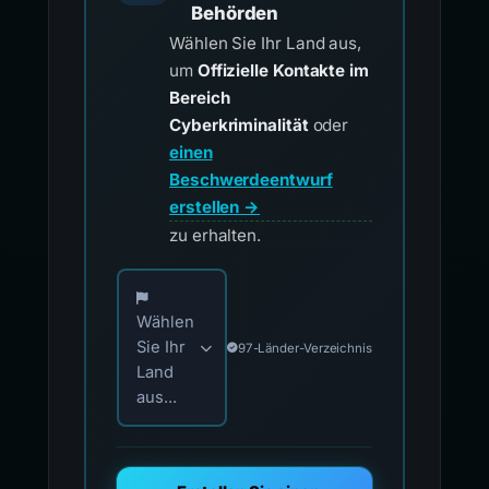
Behörden
Wählen Sie Ihr Land aus,
um
Offizielle Kontakte im
Bereich
Cyberkriminalität
oder
einen
Beschwerdeentwurf
erstellen →
zu erhalten.
Wählen Sie Ihr Land für offizielle Meldekontak
Wählen
Sie Ihr
97-Länder-Verzeichnis
Land
aus...