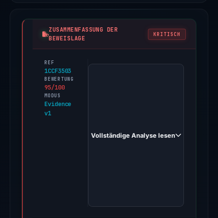
ZUSAMMENFASSUNG DER
KRITISCH
BEWEISLAGE
REF
PhishDestroy
1CCF3503
first
BEWERTUNG
95/100
observed
MODUS
thespkflareline.com
Evidence
v1
on
Jan
Vollständige Analyse lesen
4,
2026.
Evidence
score:
95/100
(a
triage