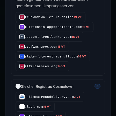
gemeinsamen Ursprungsserver.
truewavewallet-in.online
19 VT
multichain.appsprotocols.com
16 VT
account.trustlinkbk.com
16 VT
aspfinshares.com
15 VT
elite-futurestradinglt.com
14 VT
altafinances.org
14 VT
Gleicher Registrar: Cosmotown
6
ontimexpressdelivery.com
2 VT
gtbuk.com
15 VT