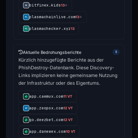
bitfinex.kids
13
☠
plasmachainlive.com
13
☠
plasmachecker.xyz
13
Aktuelle Bedrohungsberichte
5
Kürzlich hinzugefügte Berichte aus der
PhishDestroy-Datenbank. Diese Discovery-
Links implizieren keine gemeinsame Nutzung
der Infrastruktur oder des Eigentums.
app.caemux.com
11 VT
app.zeopox.com
12 VT
go.deezbet.com
12 VT
app.danewex.com
10 VT