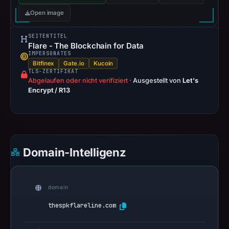
not
Open image
establish
safety.
SEITENTITEL
Flare - The Blockchain for Data
IMPERSONATES
Context:
Bitfinex
Gate.io
Kucoin
registrar
TLS-ZERTIFIKAT
Abgelaufen oder nicht verifiziert
·
Ausgestellt von
Let's
Cosmotown,
Encrypt / R13
Inc.,
IP
address
163.61.188.222,
registration
Domain-Intelligenz
date
Sep
21,
domain
2025,
thespkflareline.com
apparent
target