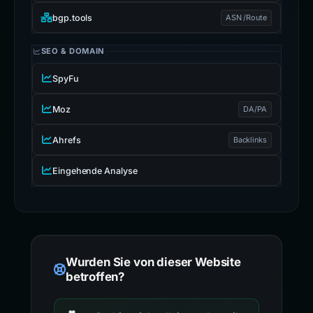
bgp.tools
ASN /Route
SEO & DOMAIN
SpyFu
Moz
DA/PA
Ahrefs
Backlinks
Eingehende Analyse
Wurden Sie von dieser Website
betroffen?