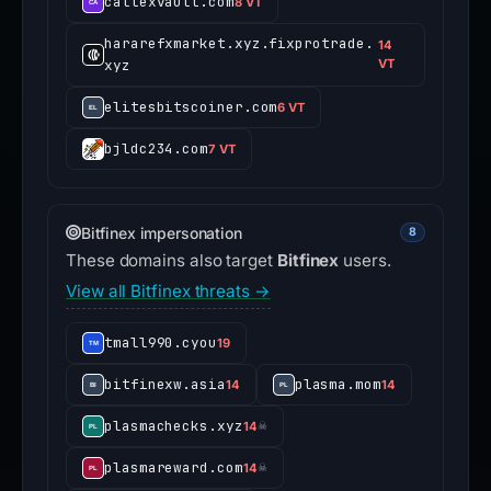
caltexvault.com
8 VT
hararefxmarket.xyz.fixprotrade.
14
xyz
VT
elitesbitscoiner.com
6 VT
bjldc234.com
7 VT
Bitfinex impersonation
8
These domains also target
Bitfinex
users.
View all Bitfinex threats →
tmall990.cyou
19
bitfinexw.asia
plasma.mom
14
14
plasmachecks.xyz
14
☠
plasmareward.com
14
☠