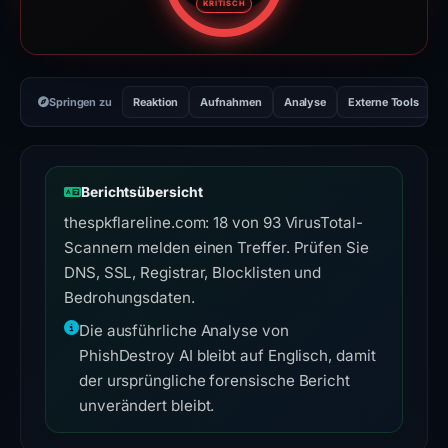
KRITISCH
Springen zu
Reaktion
Aufnahmen
Analyse
Externe Tools
H
Berichtsübersicht
thespkflareline.com: 18 von 93 VirusTotal-
Scannern melden einen Treffer. Prüfen Sie
DNS, SSL, Registrar, Blocklisten und
Bedrohungsdaten.
Die ausführliche Analyse von
PhishDestroy AI bleibt auf Englisch, damit
der ursprüngliche forensische Bericht
unverändert bleibt.