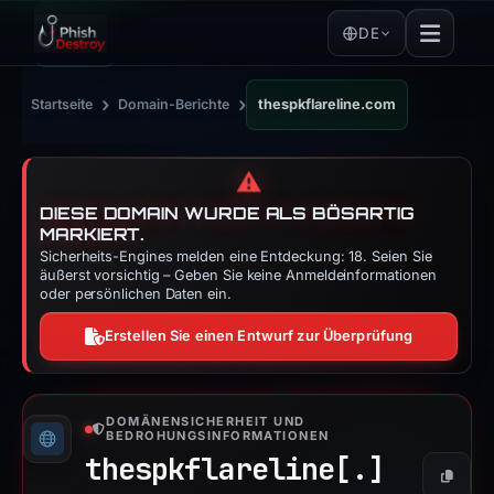
DE
›
›
Startseite
Domain-Berichte
thespkflareline.com
⚠️
DIESE DOMAIN WURDE ALS BÖSARTIG
MARKIERT.
Sicherheits-Engines melden eine Entdeckung: 18. Seien Sie
äußerst vorsichtig – Geben Sie keine Anmeldeinformationen
oder persönlichen Daten ein.
Erstellen Sie einen Entwurf zur Überprüfung
DOMÄNENSICHERHEIT UND
BEDROHUNGSINFORMATIONEN
thespkflareline[.]
Kopier