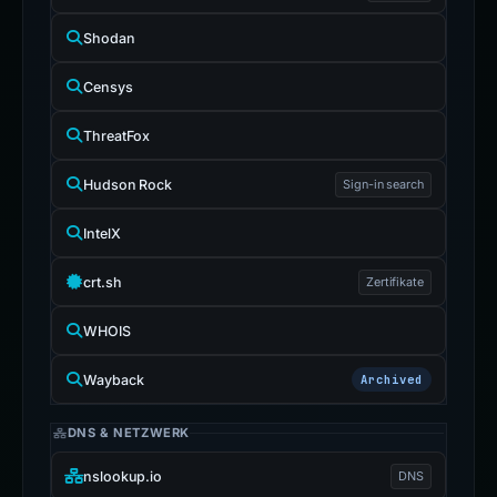
Shodan
Censys
ThreatFox
Hudson Rock
Sign-in search
IntelX
crt.sh
Zertifikate
WHOIS
Wayback
Archived
DNS & NETZWERK
nslookup.io
DNS