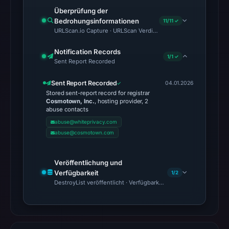
recorded
Überprüfung der
in
Bedrohungsinformationen
11/11 ✓
URLScan.io Capture · URLScan Verdict · Cloudflare Radar Report 
the
snapshot
Notification Records
1/1 ✓
from
Sent Report Recorded
Aug
Sent Report Recorded
6,
04.01.2026
Stored sent-report record for registrar
2026
Cosmotown, Inc.
, hosting provider, 2
at
abuse contacts
02:20
abuse@whiteprivacy.com
abuse@cosmotown.com
UTC.
AlienVault
OTX
Veröffentlichung und
Verfügbarkeit
recorded
1/2
DestroyList veröffentlicht · Verfügbarkeit nicht bestätigt
0
community
pulse
references