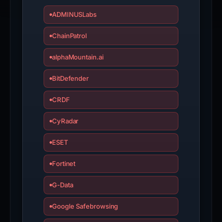
ADMINUSLabs
ChainPatrol
alphaMountain.ai
BitDefender
CRDF
CyRadar
ESET
Fortinet
G-Data
Google Safebrowsing