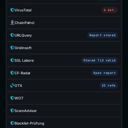
VirusTotal
6 det.
ChainPatrol
URLQuery
Report stored
Gridinsoft
SSL Labore
Stored TLS valid
CF-Radar
Open report
OTX
23 refs
WOT
ScamAdviser
Blacklist-Prüfung