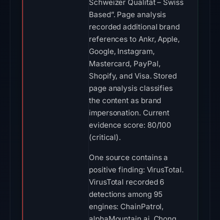
Schweizer Qualität – Swiss
Based”. Page analysis
recorded additional brand
references to Ankr, Apple,
Google, Instagram,
Mastercard, PayPal,
Shopify, and Visa. Stored
page analysis classifies
the content as brand
impersonation. Current
evidence score: 80/100
(critical).
One source contains a
positive finding: VirusTotal.
VirusTotal recorded 6
detections among 95
engines: ChainPatrol,
alphaMountain.ai, Chong