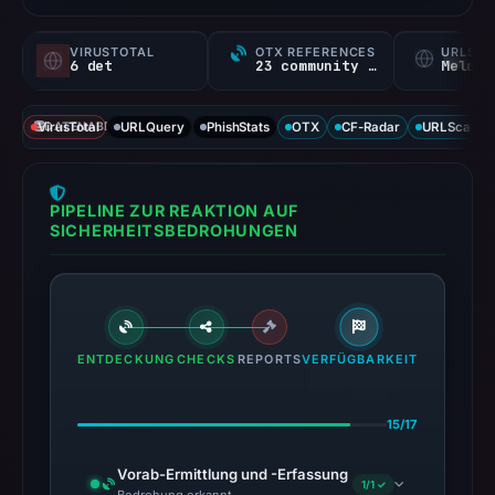
VIRUSTOTAL
OTX REFERENCES
URLSC
6 det
23 community refs
Melden
VirusTotal
DATENABDECKUNG
URLQuery
PhishStats
OTX
CF-Radar
URLScan ca
PIPELINE ZUR REAKTION AUF
SICHERHEITSBEDROHUNGEN
ENTDECKUNG
CHECKS
REPORTS
VERFÜGBARKEIT
15/17
Vorab-Ermittlung und -Erfassung
1/1 ✓