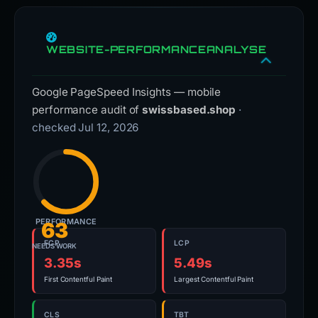
WEBSITE-PERFORMANCEANALYSE
Google PageSpeed Insights — mobile
performance audit of
swissbased.shop
·
checked Jul 12, 2026
PERFORMANCE
63
FCP
LCP
NEEDS WORK
3.35s
5.49s
First Contentful Paint
Largest Contentful Paint
CLS
TBT