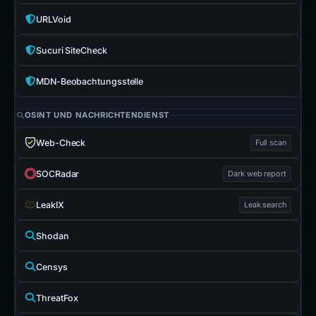
URLVoid
Sucuri SiteCheck
MDN-Beobachtungsstelle
OSINT UND NACHRICHTENDIENST
Web-Check
Full scan
SOCRadar
Dark web report
LeakIX
Leak search
Shodan
Censys
ThreatFox