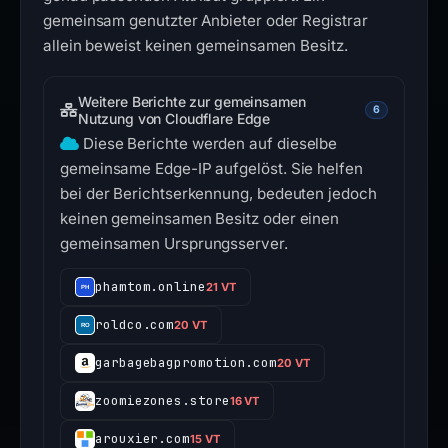
gemeinsam genutzter Anbieter oder Registrar
allein beweist keinen gemeinsamen Besitz.
Weitere Berichte zur gemeinsamen
6
Nutzung von Cloudflare Edge
Diese Berichte werden auf dieselbe
gemeinsame Edge-IP aufgelöst. Sie helfen
bei der Berichtserkennung, bedeuten jedoch
keinen gemeinsamen Besitz oder einen
gemeinsamen Ursprungsserver.
phamtom.online
21 VT
roldco.com
20 VT
garbagebagpromotion.com
20 VT
zoomiezones.store
16 VT
arouxier.com
15 VT