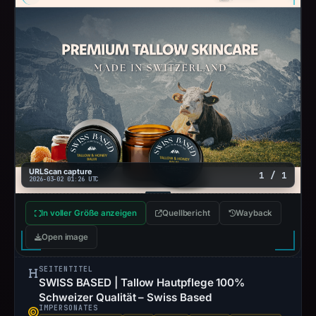
URLScan capture
1 / 1
2026-03-02 01:26 UTC
In voller Größe anzeigen
Quellbericht
Wayback
Open image
SEITENTITEL
SWISS BASED | Tallow Hautpflege 100%
Schweizer Qualität – Swiss Based
IMPERSONATES