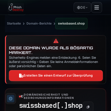
DE
›
›
Startseite
Domain-Berichte
swissbased.shop
⚠️
DIESE DOMAIN WURDE ALS BÖSARTIG
MARKIERT.
Sicherheits-Engines melden eine Entdeckung: 6. Seien Sie
äußerst vorsichtig – Geben Sie keine Anmeldeinformationen
oder persönlichen Daten ein.
Erstellen Sie einen Entwurf zur Überprüfung
DOMÄNENSICHERHEIT UND
BEDROHUNGSINFORMATIONEN
swissbased[.]
shop
Kopieren