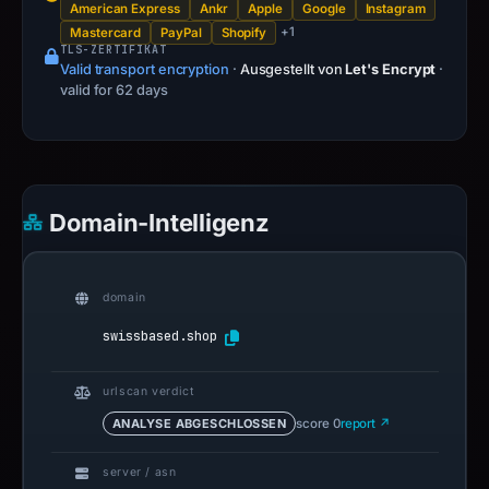
American Express
Ankr
Apple
Google
Instagram
+1
Mastercard
PayPal
Shopify
TLS-ZERTIFIKAT
Valid transport encryption
·
Ausgestellt von
Let's Encrypt
·
valid for 62 days
Domain-Intelligenz
domain
swissbased.shop
urlscan verdict
ANALYSE ABGESCHLOSSEN
score 0
report ↗
server / asn