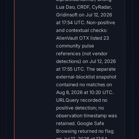
Lua Dao, CRDF, CyRadar,
Gridinsoft on Jul 12, 2026
at 17:54 UTC. Non-positive
and contextual checks:
AlienVault OTX listed 23
community pulse
references (not vendor
detections) on Jul 12, 2026
at 17:55 UTC. The separate
external-blocklist snapshot
contained no matches on
Aug 8, 2026 at 10:20 UTC.
URLQuery recorded no
positive detection; no
observation timestamp was
retained. Google Safe
Browsing returned no flag
on Jul 12, 2026 at 17:54