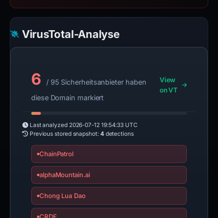
VirusTotal-Analyse
6
View
/ 95 Sicherheitsanbieter haben
on VT
diese Domain markiert
Last analyzed
2026-07-12 19:54:33 UTC
Previous stored snapshot:
4
detections
ChainPatrol
alphaMountain.ai
Chong Lua Dao
CRDF