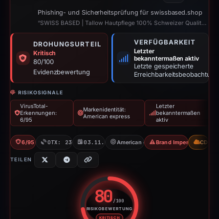
Phishing- und Sicherheitsprüfung für swissbased.shop
“SWISS BASED | Tallow Hautpflege 100% Schweizer Qualität – Swiss Based”
VERFÜGBARKEIT
DROHUNGSURTEIL
Letzter
Kritisch
bekanntermaßen aktiv
80/100
Letzte gespeicherte
Evidenzbewertung
Erreichbarkeitsbeobachtung
RISIKOSIGNALE
VirusTotal-
Letzter
Markenidentität:
Erkennungen:
bekanntermaßen
American express
6/95
aktiv
6/95 VT
OTX: 23 refs
03.11.2025
American express
Brand Impersonation
CDN
TEILEN
80
/100
RISIKOBEWERTUNG
Risikobewertung: 80 von 100. R
KRITISCH