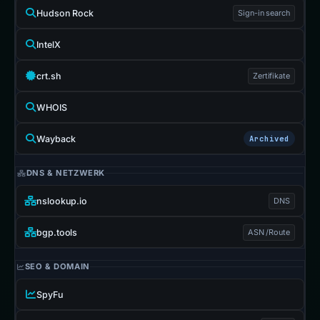
Hudson Rock
Sign-in search
IntelX
crt.sh
Zertifikate
WHOIS
Wayback
Archived
DNS & NETZWERK
nslookup.io
DNS
bgp.tools
ASN /Route
SEO & DOMAIN
SpyFu