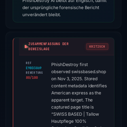
PhishDestroy AI bleibt auf Englisch, damit
der ursprüngliche forensische Bericht
unverändert bleibt.
ZUSAMMENFASSUNG DER
KRITISCH
BEWEISLAGE
REF
PhishDestroy first
E9BD3869
observed swissbased.shop
BEWERTUNG
80/100
on Nov 3, 2025. Stored
content metadata identifies
American express as the
apparent target. The
captured page title is
“SWISS BASED | Tallow
Hautpflege 100%