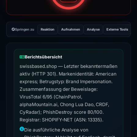
Springen zu
Reaktion
Aufnahmen
Analyse
Externe Tools
H
Berichtsübersicht
swissbased.shop — Letzter bekanntermaßen
aktiv (HTTP 301). Markenidentität: American
express; Betrugstyp: Brand Impersonation.
Zusammenfassung der Beweislage:
VirusTotal 6/95 (ChainPatrol,
alphaMountain.ai, Chong Lua Dao, CRDF,
CyRadar); PhishDestroy score 80/100.
Registrar: SHOPIFY-NET (ASN: 13335).
Die ausführliche Analyse von