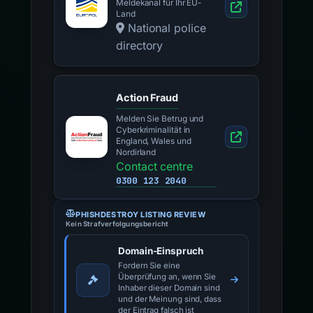
Meldekanal für Ihr EU-
Land
National police
directory
Action Fraud
Melden Sie Betrug und
Cyberkriminalität in
England, Wales und
Nordirland
Contact centre
0300 123 2040
PHISHDESTROY LISTING REVIEW
Kein Strafverfolgungsbericht
Domain-Einspruch
Fordern Sie eine
Überprüfung an, wenn Sie
Inhaber dieser Domain sind
und der Meinung sind, dass
der Eintrag falsch ist