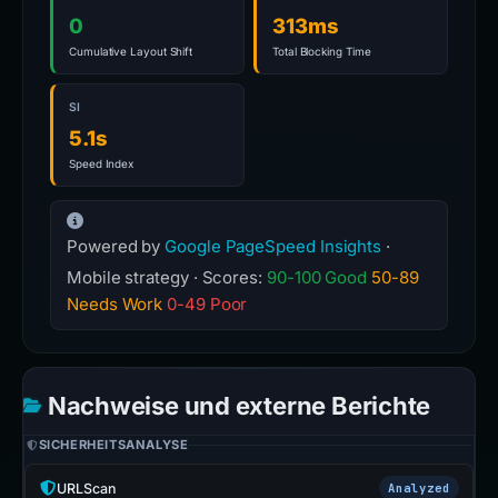
0
313ms
Cumulative Layout Shift
Total Blocking Time
SI
5.1s
Speed Index
Powered by
Google PageSpeed Insights
·
Mobile strategy · Scores:
90-100 Good
50-89
Needs Work
0-49 Poor
Nachweise und externe Berichte
SICHERHEITSANALYSE
URLScan
Analyzed