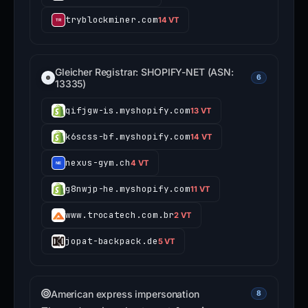
tryblockminer.com
14 VT
Gleicher Registrar: SHOPIFY-NET (ASN:
6
13335)
qifjgw-is.myshopify.com
13 VT
k6scss-bf.myshopify.com
14 VT
nexus-gym.ch
4 VT
g8nwjp-he.myshopify.com
11 VT
www.trocatech.com.br
2 VT
jopat-backpack.de
5 VT
American express impersonation
8