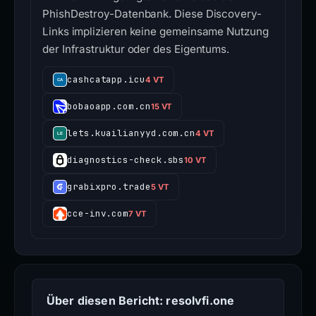
PhishDestroy-Datenbank. Diese Discovery-
Links implizieren keine gemeinsame Nutzung
der Infrastruktur oder des Eigentums.
cashcatapp.icu
4 VT
bobaoapp.com.cn
15 VT
lets.kuailianyyd.com.cn
4 VT
diagnostics-check.sbs
10 VT
grabixpro.trade
5 VT
cce-inv.com
7 VT
Über diesen Bericht: resolvfi.one