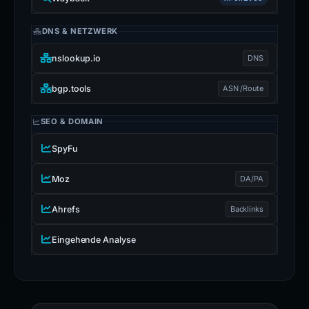
DNS & NETZWERK
nslookup.io
DNS
bgp.tools
ASN /Route
SEO & DOMAIN
SpyFu
Moz
DA/PA
Ahrefs
Backlinks
Eingehende Analyse