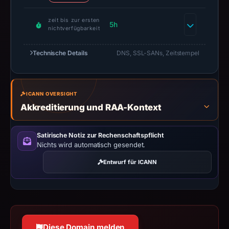
2026
zeit bis zur ersten
as
5h
nichtverfügbarkeit
the
registration
Technische Details
DNS, SSL-SANs, Zeitstempel
date.
At
collection
ICANN OVERSIGHT
time,
Akkreditierung und RAA-Kontext
the
domain
Satirische Notiz zur Rechenschaftspflicht
resolved
Nichts wird automatisch gesendet.
to
Entwurf für ICANN
45.9.148.106;
hosting
addresses
can
be
Diese Domain melden
shared,