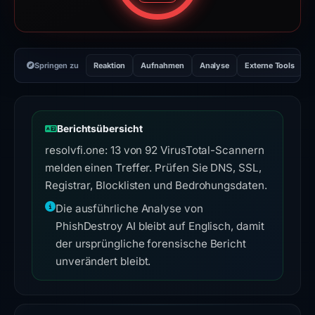
Springen zu
Reaktion
Aufnahmen
Analyse
Externe Tools
H
Berichtsübersicht
resolvfi.one: 13 von 92 VirusTotal-Scannern
melden einen Treffer. Prüfen Sie DNS, SSL,
Registrar, Blocklisten und Bedrohungsdaten.
Die ausführliche Analyse von
PhishDestroy AI bleibt auf Englisch, damit
der ursprüngliche forensische Bericht
unverändert bleibt.