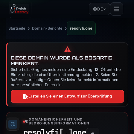
DE
›
›
Startseite
Domain-Berichte
resolvfi.one
⚠️
DIESE DOMAIN WURDE ALS BÖSARTIG
MARKIERT.
Sicherheits-Engines melden eine Entdeckung: 13. Öffentliche
Blocklisten, die eine Übereinstimmung melden: 2. Seien Sie
äußerst vorsichtig – Geben Sie keine Anmeldeinformationen
oder persönlichen Daten ein.
Erstellen Sie einen Entwurf zur Überprüfung
DOMÄNENSICHERHEIT UND
BEDROHUNGSINFORMATIONEN
resolvfi[.]
one