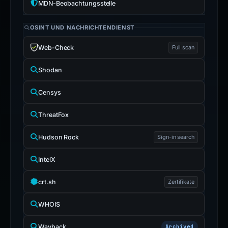
MDN-Beobachtungsstelle
OSINT UND NACHRICHTENDIENST
Web-Check
Full scan
Shodan
Censys
ThreatFox
Hudson Rock
Sign-in search
IntelX
crt.sh
Zertifikate
WHOIS
Wayback
Archived