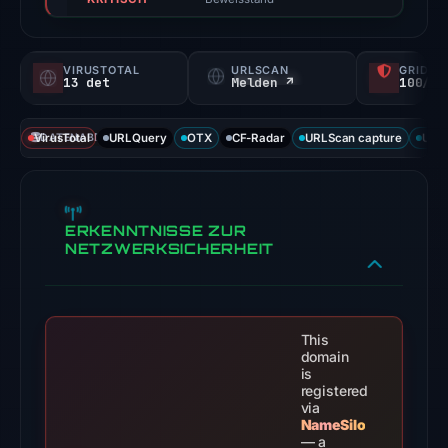
findings
for
this
VIRUSTOTAL
URLSCAN
GRIDIN
domain.
13 det
Melden ↗
100/
Evidence
score:
VirusTotal
DATENABDECKUNG
URLQuery
OTX
CF-Radar
URLScan capture
URLS
99/100;
this
is
a
ERKENNTNISSE ZUR
NETZWERKSICHERHEIT
triage
score,
not
a
This
probability.
domain
is
registered
VirusTotal
via
recorded
NameSilo
13
— a