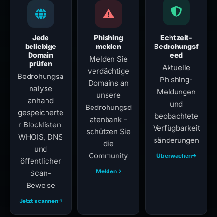
Jede
Phishing
Echtzeit-
beliebige
melden
Bedrohungsf
Domain
eed
Melden Sie
prüfen
Aktuelle
verdächtige
Bedrohungsa
Phishing-
Domains an
nalyse
Meldungen
unsere
anhand
und
Bedrohungsd
gespeicherte
beobachtete
atenbank –
r Blocklisten,
Verfügbarkeit
schützen Sie
WHOIS, DNS
sänderungen
die
und
Community
Überwachen
öffentlicher
Melden
Scan-
Beweise
Jetzt scannen