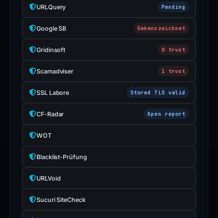
URLQuery
Pending
Google SB
Gekennzeichnet
Gridinsoft
0 trust
Scamadviser
1 trust
SSL Labore
Stored TLS valid
CF-Radar
Open report
WOT
Blacklist-Prüfung
URLVoid
Sucuri SiteCheck