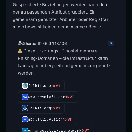
Gespeicherte Beziehungen werden nach dem
genau passenden Attribut gruppiert. Ein
gemeinsam genutzter Anbieter oder Registrar
allein beweist keinen gemeinsamen Besitz.
Shared IP 45.9.148.106
6
Diese Ursprungs-IP hostet mehrere
Phishing-Domänen – die Infrastruktur kann
kampagnenübergreifend gemeinsam genutzt
werden.
folkfi.one
16 VT
www.resolvfi.one
16 VT
folkfi.org
15 VT
app.alli.vision
15 VT
enhance.alli-ai.network
9 VT