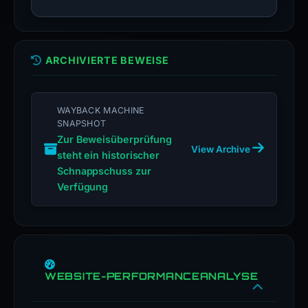
expected
service
from
ARCHIVIERTE BEWEISE
an
independently
verified
WAYBACK MACHINE
address
SNAPSHOT
instead.
Zur Beweisüberprüfung
View Archive
Submit
steht ein historischer
an
Schnappschuss zur
appeal
Verfügung
if
this
report
is
inaccurate.
WEBSITE-PERFORMANCEANALYSE