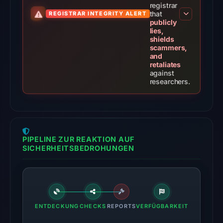
registrar
detections
that
REGISTRAR INTEGRITY ALERT
among
publicly
lies,
92
shields
engines
scammers,
and
on
retaliates
Jun
against
researchers.
16,
2026
at
16:30
UTC.
PIPELINE ZUR REAKTION AUF
The
SICHERHEITSBEDROHUNGEN
external
blocklist
snapshot
contained
ENTDECKUNG
CHECKS
REPORTS
VERFÜGBARKEIT
2
matches