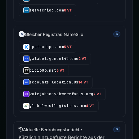
agavechido.com
6 VT
Gleicher Registrar: NameSilo
6
apataxdapp.com
5 VT
galabet.guncel45.one
2 VT
cici606.net
5 VT
accounts-location.us
14 VT
votejohnonyekwereforus.org
7 VT
globalwestlogistics.com
4 VT
Aktuelle Bedrohungsberichte
6
Kürzlich hinzugefügte Berichte aus der