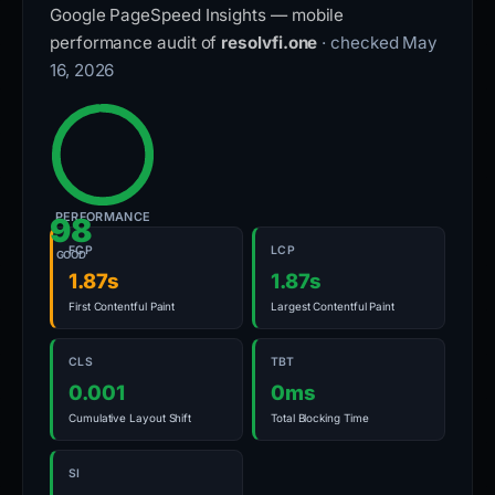
Google PageSpeed Insights — mobile
performance audit of
resolvfi.one
· checked May
16, 2026
PERFORMANCE
98
FCP
LCP
GOOD
1.87s
1.87s
First Contentful Paint
Largest Contentful Paint
CLS
TBT
0.001
0ms
Cumulative Layout Shift
Total Blocking Time
SI