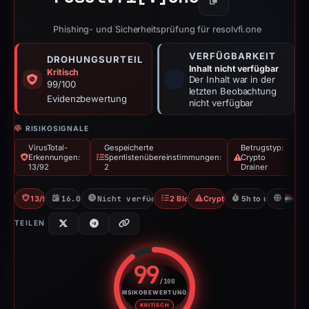
Kopieren
Phishing- und Sicherheitsprüfung für resolvfi.one
VERFÜGBARKEIT
DROHUNGSURTEIL
Inhalt nicht verfügbar
Kritisch
Der Inhalt war in der
99/100
letzten Beobachtung
Evidenzbewertung
nicht verfügbar
RISIKOSIGNALE
VirusTotal-
Gespeicherte
Betrugstyp:
Erkennungen:
Sperrlistenübereinstimmungen:
Crypto
13/92
2
Drainer
13/92 VT
16.05.2026
Nicht verfügbar seit 17.05.2026
2 Blocklists
Crypto Drainer
5h to unavailable
N
TEILEN
99
/100
RISIKOBEWERTUNG
Risikobewertung: 99 von 100. R
KRITISCH