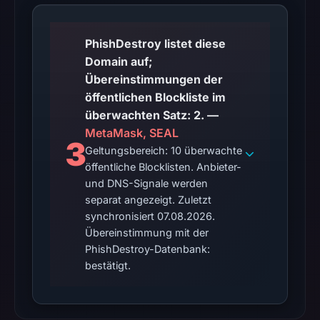
2026
at
PhishDestroy listet diese
19:10
Domain auf;
UTC.
Übereinstimmungen der
The
öffentlichen Blockliste im
same
überwachten Satz: 2. —
snapshot
MetaMask, SEAL
3
provides
Geltungsbereich: 10 überwachte
additional
öffentliche Blocklisten. Anbieter-
context.
und DNS-Signale werden
A
separat angezeigt. Zuletzt
URLScan
synchronisiert 07.08.2026.
capture
Übereinstimmung mit der
is
PhishDestroy-Datenbank:
bestätigt.
available,
but
no