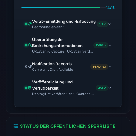
(MetaMask,
14/15
SEAL)
Vorab-Ermittlung und -Erfassung
on
1/1 ✓
Bedrohung erkannt
Aug
7,
Überprüfung der
2026
Bedrohungsinformationen
10/10 ✓
URLScan.io Capture · URLScan Verdict · Cloudflare Radar Report 
at
06:20
Notification Records
UTC.
PENDING
Complaint Draft Available
Google
Veröffentlichung und
Safe
Verfügbarkeit
3/3 ✓
Browsing
DestroyList veröffentlicht · Content Observed Unavailable · Zeit
flagged
the
domain
on
STATUS DER ÖFFENTLICHEN SPERRLISTE
May
16,