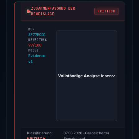
ZUSAMMENFASSUNG DER
KRITISCH
BEWEISLAGE
REF
PhishDestroy
8F77ECCC
first
BEWERTUNG
99/100
observed
MODUS
resolvfi.one
Evidence
v1
on
May
Vollständige Analyse lesen
16,
2026.
Multiple
third-
party
sources
reported
positive
Klassifizierung:
07.08.2026
· Gespeicherter
KRITISCH
Beweisstand