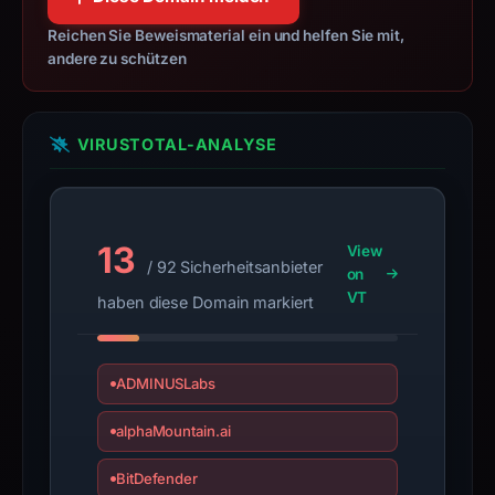
so
Reichen Sie Beweismaterial ein und helfen Sie mit,
this
andere zu schützen
IP
should
not
VIRUSTOTAL-ANALYSE
be
treated
as
malicious
13
View
/ 92 Sicherheitsanbieter
on
solely
VT
haben diese Domain markiert
because
it
appears
ADMINUSLabs
here.
These
alphaMountain.ai
findings
BitDefender
are